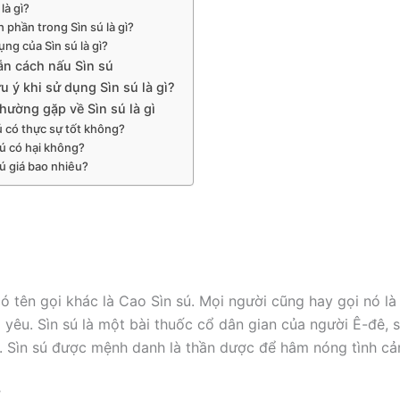
 là gì?
 phần trong Sìn sú là gì?
ụng của Sìn sú là gì?
n cách nấu Sìn sú
u ý khi sử dụng Sìn sú là gì?
hường gặp về Sìn sú là gì
ú có thực sự tốt không?
sú có hại không?
sú giá bao nhiêu?
có tên gọi khác là Cao Sìn sú. Mọi người cũng hay gọi nó là
 yêu. Sìn sú là một bài thuốc cổ dân gian của người Ê-đê,
 Sìn sú được mệnh danh là thần dược để hâm nóng tình c
ợ