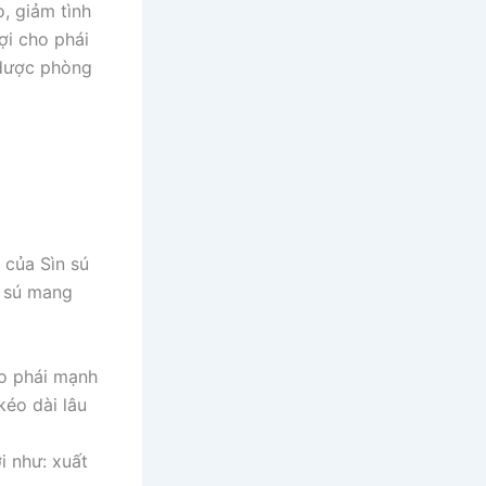
, giảm tình
ợi cho phái
 dược phòng
 của Sìn sú
n sú mang
ho phái mạnh
kéo dài lâu
i như: xuất