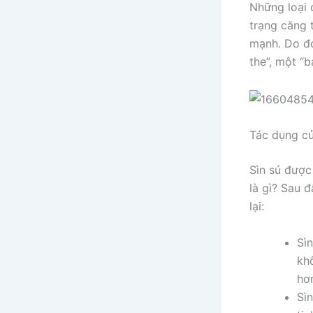
Những loại 
trạng căng 
mạnh. Do đó
the”, một “
Tác dụng của
Sìn sú được
là gì? Sau 
lại:
Sì
kh
hơ
Sì