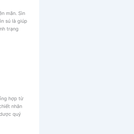
ên mãn. Sìn
n sú là giúp
ình trạng
tổng hợp từ
chiết nhân
 dược quý