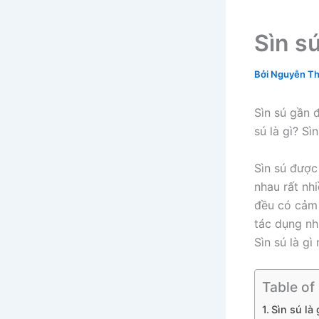
Sìn sú
Bởi
Nguyễn Th
Sìn sú gần 
sú là gì? S
Sìn sú được
nhau rất nh
đều có cảm 
tác dụng nh
Sìn sú là gì
Table of
Sìn sú là 