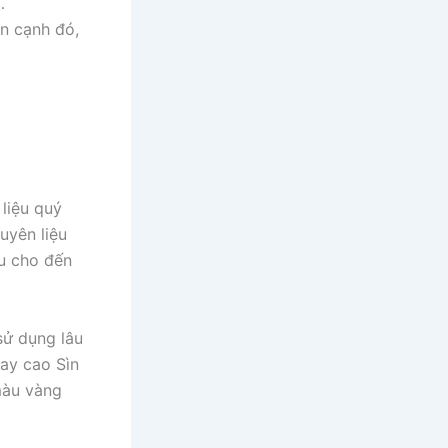
…
ên cạnh đó,
liệu quý
uyên liệu
ấu cho đến
sử dụng lâu
ay cao Sìn
màu vàng