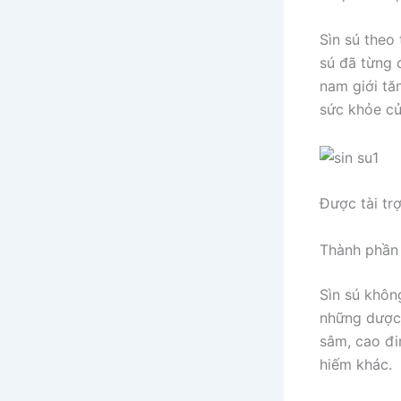
Sìn sú theo
sú đã từng 
nam giới tăn
sức khỏe củ
Được tài tr
Thành phần 
Sìn sú khôn
những dược 
sâm, cao đi
hiếm khác.