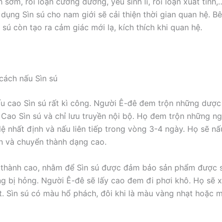
h sớm, rối loạn cương dương, yếu sinh lí, rối loạn xuất tinh,
dụng Sìn sú cho nam giới sẽ cải thiện thời gian quan hệ. B
 sú còn tạo ra cảm giác mới lạ, kích thích khi quan hệ.
cách nấu Sìn sú
ấu cao Sìn sú rất kì công. Người Ê-đê đem trộn những dược 
 Cao Sìn sú và chỉ lưu truyền nội bộ. Họ đem trộn những ng
 lệ nhất định và nấu liên tiếp trong vòng 3-4 ngày. Họ sẽ n
n và chuyển thành dạng cao.
 thành cao, nhằm để Sìn sú được đảm bảo sản phẩm được 
g bị hỏng. Người Ê-đê sẽ lấy cao đem đi phơi khô. Họ sẽ x
t. Sìn sú có màu hổ phách, đôi khi là màu vàng nhạt hoặc 