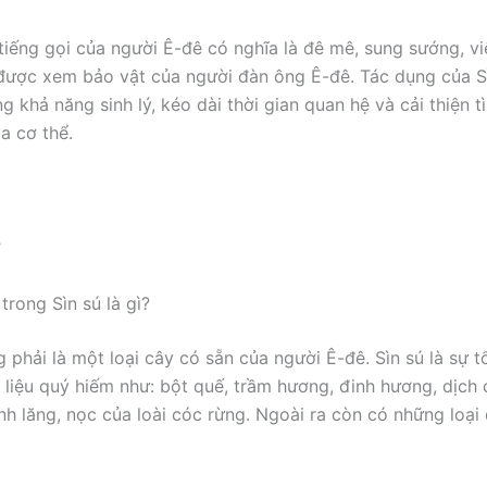
 tiếng gọi của người Ê-đê có nghĩa là đê mê, sung sướng, vi
được xem bảo vật của người đàn ông Ê-đê. Tác dụng của Sì
g khả năng sinh lý, kéo dài thời gian quan hệ và cải thiện t
a cơ thể.
ợ
trong Sìn sú là gì?
g phải là một loại cây có sẵn của người Ê-đê. Sìn sú là sự 
liệu quý hiếm như: bột quế, trầm hương, đinh hương, dịch 
nh lăng, nọc của loài cóc rừng. Ngoài ra còn có những loại