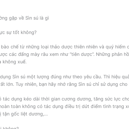
ờng gặp về Sìn sú là gì
hực sự tốt không?
 bào chế từ những loại thảo dược thiên nhiên và quý hiếm 
được các đấng mày râu xem như “tiên dược”. Những phản hồi
là không xuể.
dụng Sìn sú một lượng đúng như theo yêu cầu. Thì hiệu qu
rất lớn. Tuy nhiên, bạn hãy nhớ rằng Sìn sú chỉ sử dụng cho
có tác dụng kéo dài thời gian cương dương, tăng sức lực c
 hoàn toàn không có tác dụng điều trị dứt điểm tình trạng x
ị tận gốc liệt dương,…
ại không?