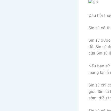
Câu hỏi thư
Sìn sú có t
Sìn sú được
đê. Sìn sú 
của Sìn sú 
Nếu bạn sử 
mang lại là 
Sìn sú chỉ 
giới. Sìn sú
sớm, điều tr
Sìn sú có h