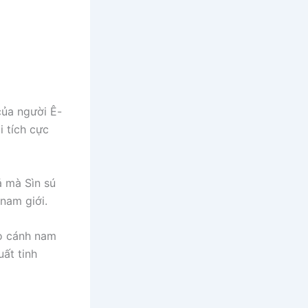
của người Ê-
 tích cực
ả mà Sìn sú
 nam giới.
ho cánh nam
uất tinh