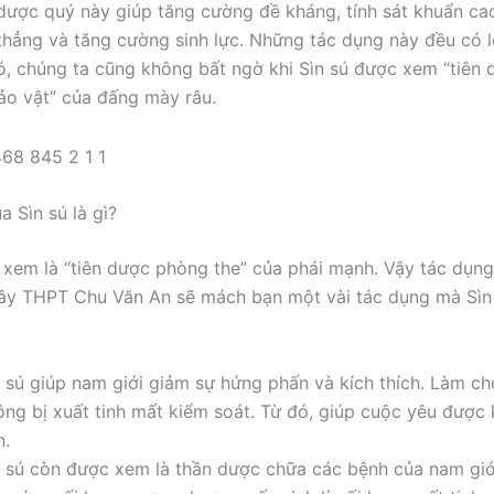
dược quý này giúp tăng cường đề kháng, tính sát khuẩn cao
thẳng và tăng cường sinh lực. Những tác dụng này đều có l
, chúng ta cũng không bất ngờ khi Sìn sú được xem “tiên
bảo vật” của đấng mày râu.
 Sìn sú là gì?
 xem là “tiên dược phòng the” của phái mạnh. Vậy tác dụng
đây THPT Chu Văn An sẽ mách bạn một vài tác dụng mà Sì
n sú giúp nam giới giảm sự hứng phấn và kích thích. Làm c
ông bị xuất tinh mất kiểm soát. Từ đó, giúp cuộc yêu được 
n.
n sú còn được xem là thần dược chữa các bệnh của nam giớ