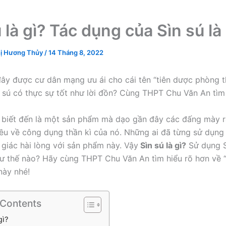
 là gì? Tác dụng của Sìn sú là
ị Hương Thủy
/
14 Tháng 8, 2022
đây được cư dân mạng ưu ái cho cái tên “tiên dược phòng th
ìn sú có thực sự tốt như lời đồn? Cùng THPT Chu Văn An tìm
 biết đến là một sản phẩm mà dạo gần đây các đấng mày râ
iều về công dụng thần kì của nó. Những ai đã từng sử dụng
giác hài lòng với sản phẩm này. Vậy
Sìn sú là gì?
Sử dụng S
ư thế nào? Hãy cùng THPT Chu Văn An tìm hiểu rõ hơn về “
 này nhé!
 Contents
gì?