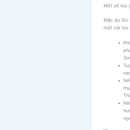
Một số lưu ý
Mặc dù Sìn 
một vài lưu 
Kh
phá
Sì
Tu
na
Nế
th
Th
Nê
hư
ng