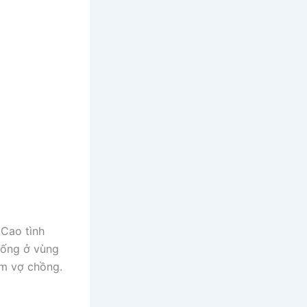
 Cao tình
 sống ở vùng
ảm vợ chồng.