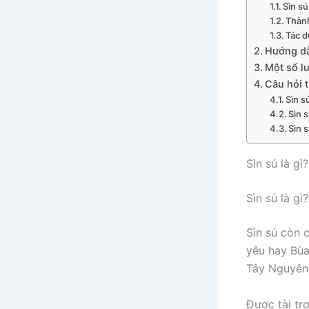
Sìn sú
Thành
Tác d
Hướng dẫ
Một số lư
Câu hỏi t
Sìn s
Sìn 
Sìn 
Sìn sú là gì?
Sìn sú là gì?
Sìn sú còn 
yêu hay Bùa
Tây Nguyên.
Được tài tr