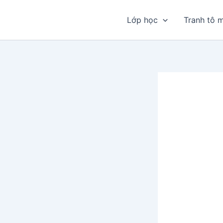
Nhảy
tới
Lớp học
Tranh tô 
nội
dung