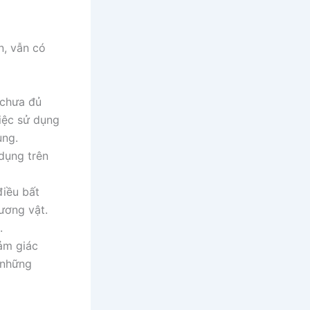
n, vẫn có
 chưa đủ
Việc sử dụng
ùng.
 dụng trên
điều bất
ương vật.
.
ảm giác
 những