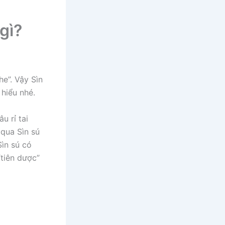
 gì?
e”. Vậy Sìn
 hiểu nhé.
u rỉ tai
 qua Sìn sú
ìn sú có
tiên dược”