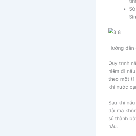
tin
Sử 
Sìn
Hướng dẫn 
Quy trình n
hiếm đi nấu
theo một tỉ
khi nước cạ
Sau khi nấu
dài mà khôn
sú thành bộ
nâu.