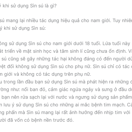
 khi sử dụng Sìn sú là gì?
sú mang lại nhiều tác dụng hiệu quả cho nam giới. Tuy nhiê
ý khi sử dụng Sìn sú:
ông sử dụng Sìn sú cho nam giới dưới 18 tuổi. Lứa tuổi này
t triển về mặt sinh học và tâm sinh lí cũng chưa ổn định. 
n sú cũng sẽ gây những tác hại không đáng có đến người d
yệt đối không sử dụng Sìn sú cho phụ nữ. Sìn sú chỉ có tác
m giới và không có tác dụng trên phụ nữ.
u trong lần đầu bạn sử dụng Sìn sú mà phát hiện ra những 
ường như: nổi ban đỏ, cảm giác ngứa ngáy và sưng ở đầu d
ì bạn nên rửa sạch lại với nước và ngưng sử dụng sản phẩm
n lưu ý sử dụng Sìn sú cho những ai mắc bệnh tim mạch. C
ng phấn mà Sìn sú mang lại rất ảnh hưởng đến nhịp tim với
ười đã vốn có bệnh nền trước đó.