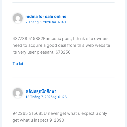
mdma for sale online
2 Tháng 6, 2026 tại 07:40
437738 515882Fantastic post, I think site owners
need to acquire a good deal from this web website
its very user pleasant. 673250
Trả lời
คลิปหลุดนักศึกษา
12 Tháng 7, 2026 tại 01:28
942265 315685U never get what u expect u only
get what u inspect 912890