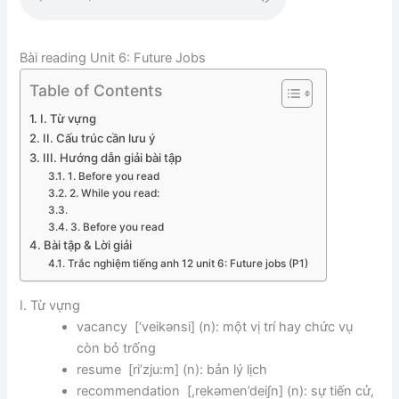
Bài reading Unit 6: Future Jobs
Table of Contents
I. Từ vựng
II. Cấu trúc cần lưu ý
III. Hướng dẫn giải bài tập
1. Before you read
2. While you read:
3. Before you read
Bài tập & Lời giải
Trắc nghiệm tiếng anh 12 unit 6: Future jobs (P1)
I. Từ vựng
vacancy [‘veikənsi] (n): một vị trí hay chức vụ
còn bỏ trống
resume [ri’zju:m] (n): bản lý lịch
recommendation [,rekəmen’dei∫n] (n): sự tiến cử,