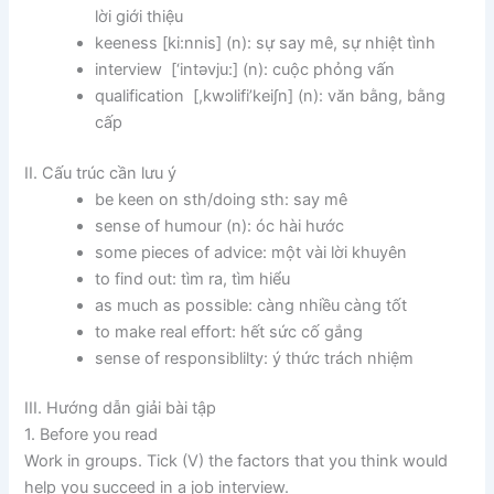
lời giới thiệu
keeness [ki:nnis] (n): sự say mê, sự nhiệt tình
interview [‘intəvju:] (n): cuộc phỏng vấn
qualification [,kwɔlifi’kei∫n] (n): văn bằng, bằng
cấp
II. Cấu trúc cần lưu ý
be keen on sth/doing sth: say mê
sense of humour (n): óc hài hước
some pieces of advice: một vài lời khuyên
to find out: tìm ra, tìm hiểu
as much as possible: càng nhiều càng tốt
to make real effort: hết sức cố gắng
sense of responsiblilty: ý thức trách nhiệm
III. Hướng dẫn giải bài tập
1. Before you read
Work in groups. Tick (V) the factors that you think would
help you succeed in a job interview.