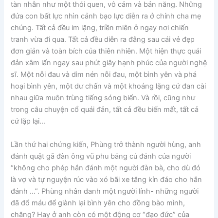
tàn nhẫn như một thói quen, vô cảm và bản năng. Những
đứa con bất lực nhìn cảnh bạo lực diễn ra ở chính cha mẹ
chúng. Tất cả đều im lặng, triền miên ở ngay nơi chiến
tranh vừa đi qua. Tất cả đều diễn ra đằng sau cái vẻ đẹp
đơn giản và toàn bích của thiên nhiên. Một hiện thực quái
đản xâm lấn ngay sau phút giây hạnh phúc của người nghệ
sĩ. Một nỗi đau và dìm nén nỗi đau, một bình yên và phá
hoại bình yên, một dư chấn và một khoảng lặng cứ đan cài
nhau giữa muôn trùng tiếng sóng biển. Và rồi, cũng như
trong câu chuyện cổ quái đản, tất cả đều biến mất, tất cả
cứ lặp lại…
Lần thứ hai chứng kiến, Phùng trở thành người hùng, anh
đánh quật gã đàn ông vũ phu bằng cú đánh của người
“không cho phép hắn đánh một người đàn bà, cho dù đó
là vợ và tự nguyện rúc vào xó bãi xe tăng kín đáo cho hắn
đánh …”. Phùng nhân danh một người lính- những người
đã đổ máu để giành lại bình yên cho đồng bào mình,
chăng? Hay ở anh còn có một động cơ “đạo đức” của