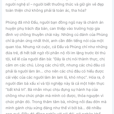
người nghệ sĩ – người biết thưởng thức và giữ gìn vẻ đẹp
toàn thiện chứ không phải là toàn ác, tha hóa?
Phùng đã nhờ Đẩu, người bạn đồng ngũ nay là chánh án
huyện phụ trách địa bàn, can thiệp vào trường hợp gia
đình vợ chồng thuyền chài này. Những cú đánh của Phùng
chỉ là phản ứng nhất thời, anh cần đến tiếng nói của một
quan tòa. Nhưng rút cuộc, cả Đẩu và Phùng chỉ như những
đứa trẻ, đi hết bất ngờ rồi phẫn nộ rồi im lặng trước lời thú
tội, kể lể của người đàn bà: “Đây là chị nói thành thực, chị
cảm ơn các chú. Lòng các chú tốt, nhưng các chú đâu có
phải là người làm ăn… cho nên các chú đâu có hiểu được
cái việc của các người làm ăn lam lũ, khó nhọc”. Hóa ra, ở
người đàn bà xấu xí và tội nghiệp này là cả một hiện thực
“bất khả tri”. Bà nhẫn nhục chịu đựng sự hành hạ của
chồng như chức phận mà mình có được, thỏa nguyện vì
chức phận đó. Trong thâm tâm bà, những nỗi đau đớn mà
mình gánh chịu xứng đáng như thế vì bởi bà… đẻ nhiều
con quá. Điều đó đồng nghĩa với cái đói, cái nghèo khổ