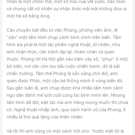
nhân là một chỉnh thể, một sở hữu của vết xước, bảo toàn
và chưng cất nó khiến sự nhận thức mãi mãi không đưa ra
một hệ số bằng lòng.
Câu chuyện bắt đầu từ việc Phùng, phóng viên ảnh, đi
“săn” một tấm hình chụp cảnh bình minh trên biển. Tấm
hình kia phải là một tác phẩm nghệ thuật, dĩ nhiên, như
anh nhận thức, cần tránh lặp lại, nhàm chán và quen
thuộc. Phùng rời Hà Nội gần sáu trăm cây số, “phục” ở một
bờ biển, nơi vẫn còn lưu dấu cuộc chiến tranh: đó là bãi
chiến trường. Tâm thế Phùng là sẵn sàng chờ đợi, anh
quen được Phác, một cậu bé thông minh ở vùng biển đó.
Sau gần tuần lễ, anh chụp được khá nhiều tấm hình cảnh
ngư dân đánh mẻ lưới cuối cùng lúc bình minh lên. Nhưng
tấm hình để đời, kiệt tác mà anh hằng mong muốn thì chưa
có. Nghệ thuật nhiếp ảnh, qua cách hành xử của Phùng, ít
nhiều là thứ quà tặng của thiên nhiên.
Và rồi thì anh cũng có một cảnh trời cho: “trước mặt tôi là