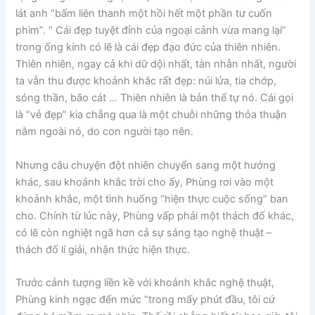
lát anh “bấm liên thanh một hồi hết một phần tư cuốn
phim”. ” Cái đẹp tuyệt đỉnh của ngoại cảnh vừa mang lại”
trong ống kính có lẽ là cái đẹp đạo đức của thiên nhiên.
Thiên nhiên, ngay cả khi dữ dội nhất, tàn nhẫn nhất, người
ta vẫn thu được khoảnh khắc rất đẹp: núi lửa, tia chớp,
sóng thần, bão cát … Thiên nhiên là bản thể tự nó. Cái gọi
là “vẻ đẹp” kia chẳng qua là một chuỗi những thỏa thuận
nằm ngoài nó, do con người tạo nên.
Nhưng câu chuyện đột nhiên chuyển sang một hướng
khác, sau khoảnh khắc trời cho ấy, Phùng rơi vào một
khoảnh khắc, một tình huống “hiện thực cuộc sống” ban
cho. Chính từ lúc này, Phùng vấp phải một thách đố khác,
có lẽ còn nghiệt ngã hơn cả sự sáng tạo nghệ thuật –
thách đố lí giải, nhận thức hiện thực.
Trước cảnh tượng liền kề với khoảnh khắc nghệ thuật,
Phùng kinh ngạc đến mức “trong mấy phút đầu, tôi cứ