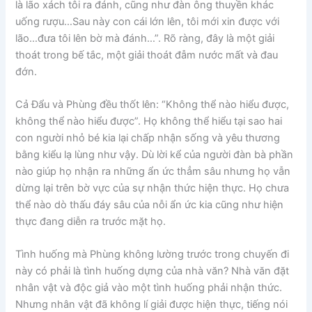
là lão xách tôi ra đánh, cũng như đàn ông thuyền khác
uống rượu…Sau này con cái lớn lên, tôi mới xin được với
lão…đưa tôi lên bờ mà đánh…”. Rõ ràng, đây là một giải
thoát trong bế tắc, một giải thoát đẫm nước mất và đau
đớn.
Cả Đẩu và Phùng đều thốt lên: “Không thể nào hiểu được,
không thể nào hiểu được”. Họ không thể hiểu tại sao hai
con người nhỏ bé kia lại chấp nhận sống và yêu thương
bằng kiểu lạ lùng như vậy. Dù lời kể của người đàn bà phần
nào giúp họ nhận ra những ẩn ức thẳm sâu nhưng họ vẫn
dừng lại trên bờ vực của sự nhận thức hiện thực. Họ chưa
thể nào dò thấu đáy sâu của nỗi ẩn ức kia cũng như hiện
thực đang diễn ra trước mặt họ.
Tình huống mà Phùng không lường trước trong chuyến đi
này có phải là tình huống dựng của nhà văn? Nhà văn đặt
nhân vật và độc giả vào một tình huống phải nhận thức.
Nhưng nhân vật đã không lí giải được hiện thực, tiếng nói