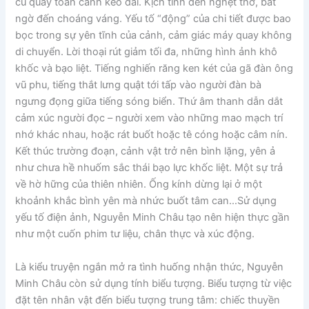
cú quay toàn cảnh kéo dài. Kịch tính đến nghẹt thở, bất
ngờ đến choáng váng. Yếu tố “động” của chi tiết được bao
bọc trong sự yên tĩnh của cảnh, cảm giác máy quay không
di chuyển. Lời thoại rút giảm tối đa, những hình ảnh khô
khốc và bạo liệt. Tiếng nghiến răng ken két của gã đàn ông
vũ phu, tiếng thắt lưng quật tới tấp vào người đàn bà
ngưng đọng giữa tiếng sóng biển. Thứ âm thanh dẫn dắt
cảm xúc người đọc – người xem vào những mao mạch trí
nhớ khác nhau, hoặc rát buốt hoặc tê cóng hoặc câm nín.
Kết thúc trường đoạn, cảnh vật trở nên bình lặng, yên ả
như chưa hề nhuốm sắc thái bạo lực khốc liệt. Một sự trả
về hờ hững của thiên nhiên. Ống kính dừng lại ở một
khoảnh khắc bình yên mà nhức buốt tâm can…Sử dụng
yếu tố điện ảnh, Nguyễn Minh Châu tạo nên hiện thực gần
như một cuốn phim tư liệu, chân thực và xúc động.
Là kiểu truyện ngắn mở ra tình huống nhận thức, Nguyễn
Minh Châu còn sử dụng tính biểu tượng. Biểu tượng từ việc
đặt tên nhân vật đến biểu tượng trung tâm: chiếc thuyền