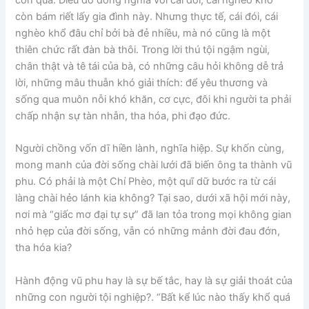
còn bám riết lấy gia đình này. Nhưng thực tế, cái đói, cái
nghèo khổ đâu chỉ bởi bà đẻ nhiều, mà nó cũng là một
thiên chức rất đàn bà thôi. Trong lời thú tội ngậm ngùi,
chân thật và tê tái của bà, có những câu hỏi không dễ trả
lời, những mâu thuẫn khó giải thích: để yêu thương và
sống qua muôn nỗi khó khăn, cơ cực, đôi khi người ta phải
chấp nhận sự tàn nhẫn, tha hóa, phi đạo đức.
Người chồng vốn dĩ hiền lành, nghĩa hiệp. Sự khốn cùng,
mong manh của đời sống chài lưới đã biến ông ta thành vũ
phu. Có phải là một Chí Phèo, một quĩ dữ bước ra từ cái
làng chài hẻo lánh kia không? Tại sao, dưới xã hội mới này,
nơi mà “giấc mơ đại tự sự” đã lan tỏa trong mọi không gian
nhỏ hẹp của đời sống, vẫn có những mảnh đời đau đớn,
tha hóa kia?
Hành động vũ phu hay là sự bế tắc, hay là sự giải thoát của
những con người tội nghiệp?. “Bất kể lúc nào thấy khổ quá