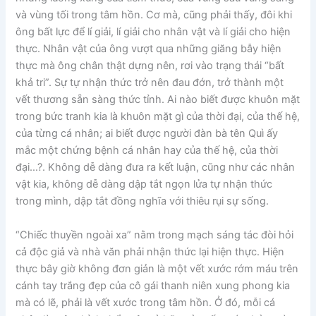
và vùng tối trong tâm hồn. Cơ mà, cũng phải thấy, đôi khi
ông bất lực để lí giải, lí giải cho nhân vật và lí giải cho hiện
thực. Nhân vật của ông vượt qua những giăng bẫy hiện
thực mà ông chân thật dựng nên, rơi vào trạng thái “bất
khả tri”. Sự tự nhận thức trở nên đau đớn, trở thành một
vết thương sẵn sàng thức tỉnh. Ai nào biết được khuôn mặt
trong bức tranh kia là khuôn mặt gì của thời đại, của thế hệ,
của từng cá nhân; ai biết được người đàn bà tên Quì ấy
mắc một chứng bệnh cá nhân hay của thế hệ, của thời
đại…?. Không dễ dàng đưa ra kết luận, cũng như các nhân
vật kia, không dễ dàng dập tắt ngọn lửa tự nhận thức
trong mình, dập tắt đồng nghĩa với thiêu rụi sự sống.
“Chiếc thuyền ngoài xa” nằm trong mạch sáng tác đòi hỏi
cả độc giả và nhà văn phải nhận thức lại hiện thực. Hiện
thực bây giờ không đơn giản là một vết xước rớm máu trên
cánh tay trắng đẹp của cô gái thanh niên xung phong kia
mà có lẽ, phải là vết xước trong tâm hồn. Ở đó, mỗi cá