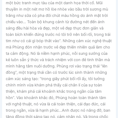
một bức tranh mực tàu của một danh họa thời cổ. Mũi
thuyền in một nét mơ hồ lòe nhòe vào bầu trời sương mù
trắng như sữa có pha đôi chút màu hồng do ánh mặt trời
chiếu vào… Toàn bộ khung cảnh từ đường nét đến ánh
sáng đều hài hòa và đẹp, một vẻ đẹp thực đơn giản và
toàn bích khiến đứng trước nó tôi trở nên bối rối, trong trái
tim như có cái gì bóp thắt vào”. Những cảm xúc nghệ thuật
mà Phùng đón nhận trước vẻ đẹp thiên nhiên quả làm cho
ta cảm động. Nó là niềm hạnh phúc, nỗi sung sướng của
kẻ luôn sẵn ý thức và trách nhiệm với con đẻ tinh thần mà
mình hằng tâm nuôi dưỡng. Phùng rơi vào trạng thái “lên
đồng”, một trạng thái cần có trước lúc sinh thành những
cảm xúc sáng tạo: “trong giây phút bối rối ấy, tôi tưởng
chính mình vừa khám phá thấy cái chân lí của sự toàn
thiện, khám phá cái khoảnh khắc trong ngần của tâm
hồn”. Vào khoảnh khắc đó, Phùng hoàn toàn thành tâm
với nghệ thuật, nó vừa là cái toàn thiện, cái đạo đức, cái
trong ngần, vừa là hạnh phúc…Anh được nó nâng đỡ, ban
tặng đồng thời sáng tạo nó, cảm nhận nó. Và trong chốc