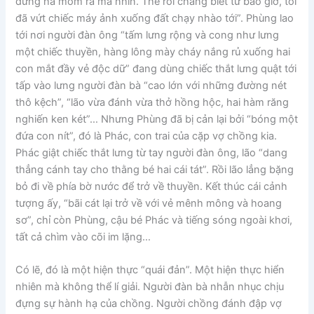
đứng há mồm ra mà nhìn. Thế rồi chẳng biết từ bao giờ, tôi
đã vứt chiếc máy ảnh xuống đất chạy nhào tới”. Phùng lao
tới nơi người đàn ông “tấm lưng rộng và cong như lưng
một chiếc thuyền, hàng lông mày cháy nắng rủ xuống hai
con mắt đầy vẻ độc dữ” đang dùng chiếc thắt lưng quật tới
tấp vào lưng người đàn bà “cao lớn với những đường nét
thô kệch”, “lão vừa đánh vừa thở hồng hộc, hai hàm răng
nghiến ken két”… Nhưng Phùng đã bị cản lại bởi “bóng một
đứa con nít”, đó là Phác, con trai của cặp vợ chồng kia.
Phác giật chiếc thắt lưng từ tay người đàn ông, lão “dang
thẳng cánh tay cho thằng bé hai cái tát”. Rồi lão lẳng bặng
bỏ đi về phía bờ nước để trở về thuyền. Kết thúc cái cảnh
tượng ấy, “bãi cát lại trở về với vẻ mênh mông và hoang
sơ”, chỉ còn Phùng, cậu bé Phác và tiếng sóng ngoài khơi,
tất cả chìm vào cõi im lặng…
Có lẽ, đó là một hiện thực “quái đản”. Một hiện thực hiển
nhiên mà không thể lí giải. Người đàn bà nhẫn nhục chịu
đựng sự hành hạ của chồng. Người chồng đánh đập vợ