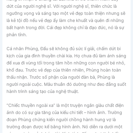
dứt của người nghệ sĩ. Với người nghệ sĩ, thiên chức là
ngưỡng vọng và sáng tạo một vẻ đẹp toàn thiện nhưng sẽ
là kẻ tội đồ nếu vẻ đẹp ấy làm che khuất và quên đi những
bất hạnh trong đời. Cái đẹp không chỉ là đạo đức, nó là sự
phản tỉnh.
Cá nhân Phùng, Đẩu sẽ không đủ sức lí giải, chấm dứt bi
kịch của gia đình thuyền chài kia. Họ chưa đủ làm ánh sáng
để xua đi vùng tối trong tâm hồn những con người bé nhỏ,
khổ đau. Trước vẻ đẹp của thiên nhiên, Phùng hoàn toàn
thấu nhận. Trước số phận của người đàn bà, Phùng là
người ngoài cuộc. Mâu thuẫn đó dường như đeo đẳng suốt
hành trình sáng tạo của nghệ thuật.
“Chiếc thuyền ngoài xa” là một truyện ngắn giàu chất điện
ảnh do có sự gia tăng của kiểu chi tiết – hình ảnh. Trường
đoạn Phùng chứng kiến người chồng hành hung vợ là
trường đoạn được kể bằng hình ảnh. Nó diễn ra dưới một