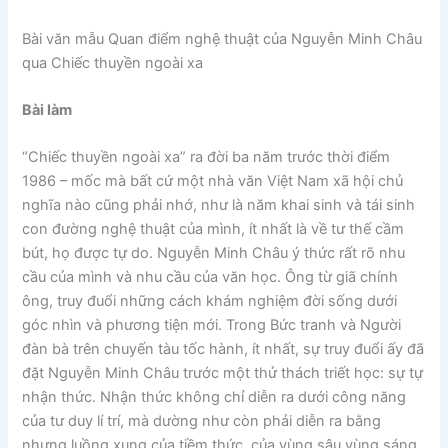
Bài văn mẫu Quan điểm nghệ thuật của Nguyễn Minh Châu
qua Chiếc thuyền ngoài xa
Bài làm
“Chiếc thuyền ngoài xa” ra đời ba năm trước thời điểm
1986 – mốc mà bất cứ một nhà văn Việt Nam xã hội chủ
nghĩa nào cũng phải nhớ, như là năm khai sinh và tái sinh
con đường nghệ thuật của mình, ít nhất là về tư thế cầm
bút, họ được tự do. Nguyễn Minh Châu ý thức rất rõ nhu
cầu của mình và nhu cầu của văn học. Ông từ giã chính
ông, truy đuổi những cách khám nghiệm đời sống dưới
góc nhìn và phương tiện mới. Trong Bức tranh và Người
đàn bà trên chuyến tàu tốc hành, ít nhất, sự truy đuổi ấy đã
đặt Nguyễn Minh Châu trước một thử thách triết học: sự tự
nhận thức. Nhận thức không chỉ diễn ra dưới công năng
của tư duy lí trí, mà dường như còn phải diễn ra bằng
nhưng luồng xung của tiềm thức, của vùng sâu vùng sáng