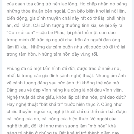
của quan tòa cũng trở nên lạc lõng. Họ chấp nhận nó bằng
những thỏa thuận bên ngoài. Cơn bão biển khơi lại nổi lên,
biển động, gia đình thuyền chài này rất có thể lại phải nhịn
ăn, đói rách. Cái cảnh tượng thường tình kia, sẽ lại xẩy ra.
“Con sói con” – cậu bé Phác, lại phải thủ một con dao
trong mình để trấn áp người cha, trấn áp người đàn ông
lầm lũi kia… Những dự cảm buồn như vết xước trở đi trở lại
trong tâm hồn. Những tâm hồn đầy vùng tối.
Phùng đã có một tấm hình để đời, được treo ở nhiều nơi,
nhất là trong các gia đình sành nghệ thuật. Nhưng ám ảnh
về cảnh tượng đằng sau bức ảnh thì không thể xóa mờ.
Đằng sau vẻ đẹp vĩnh hằng kia cũng là nỗi đau vĩnh viễn.
Nghệ thuật đã che giấu, khỏa lấp cái tha hóa, phi đạo đức?
Hay nghệ thuật “bất khả tri” trước hiện thực ?. Cũng như
chiếc thuyền ngoài xa, nghệ thuật chỉ có thể nắm bắt được
cái bóng của nó, cái bóng của hiện thực. Vẻ ngoài của
nghệ thuật, đôi khi như màn sương làm “mờ hóa” khả
năng tri nhận ở chúng ta. Bất khả tri trở thành niềm day