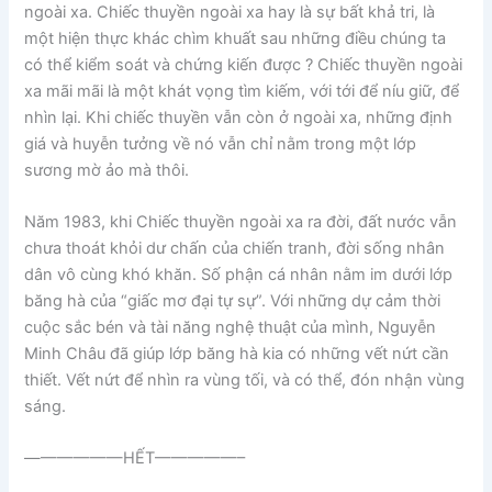
ngoài xa. Chiếc thuyền ngoài xa hay là sự bất khả tri, là
một hiện thực khác chìm khuất sau những điều chúng ta
có thể kiểm soát và chứng kiến được ? Chiếc thuyền ngoài
xa mãi mãi là một khát vọng tìm kiếm, với tới để níu giữ, để
nhìn lại. Khi chiếc thuyền vẫn còn ở ngoài xa, những định
giá và huyễn tưởng về nó vẫn chỉ nằm trong một lớp
sương mờ ảo mà thôi.
Năm 1983, khi Chiếc thuyền ngoài xa ra đời, đất nước vẫn
chưa thoát khỏi dư chấn của chiến tranh, đời sống nhân
dân vô cùng khó khăn. Số phận cá nhân nằm im dưới lớp
băng hà của “giấc mơ đại tự sự”. Với những dự cảm thời
cuộc sắc bén và tài năng nghệ thuật của mình, Nguyễn
Minh Châu đã giúp lớp băng hà kia có những vết nứt cần
thiết. Vết nứt để nhìn ra vùng tối, và có thể, đón nhận vùng
sáng.
——————HẾT—————–