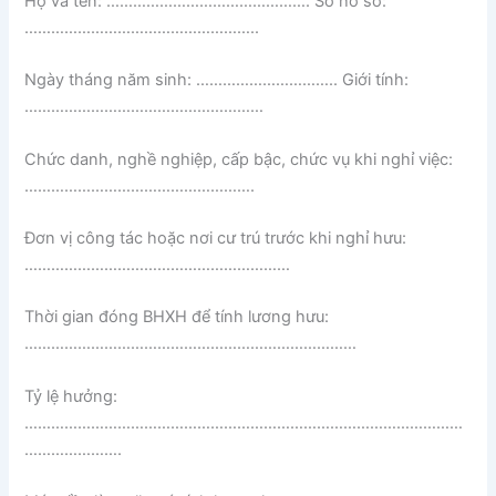
Họ và tên: ………………………………………. Số hồ sơ:
……………………………………………..
Ngày tháng năm sinh: ………………………….. Giới tính:
………………………………………………
Chức danh, nghề nghiệp, cấp bậc, chức vụ khi nghỉ việc:
…………………………………………….
Đơn vị công tác hoặc nơi cư trú trước khi nghỉ hưu:
……………………………………………………
Thời gian đóng BHXH để tính lương hưu:
…………………………………………………………………
Tỷ lệ hưởng:
………………………………………………………………………………………
………………….