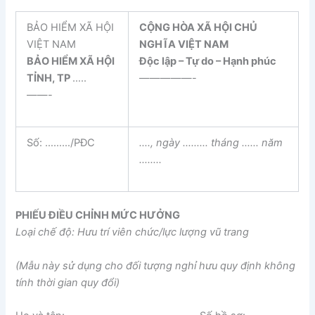
BẢO HIỂM XÃ HỘI
CỘNG HÒA XÃ HỘI CHỦ
VIỆT NAM
NGHĨA VIỆT NAM
BẢO HIỂM XÃ HỘI
Độc lập – Tự do – Hạnh phúc
TỈNH, TP
…..
—————-
——-
Số: ………/PĐC
…., ngày ……… tháng …… năm
……..
PHIẾU ĐIỀU CHỈNH MỨC HƯỞNG
Loại chế độ: Hưu trí viên chức/lực lượng vũ trang
(Mẫu này sử dụng cho đối tượng nghỉ hưu quy định không
tính thời gian quy đổi)