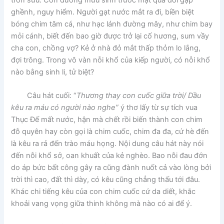
trốn sưu. Con đường mưu sinh trước mặt quá đỗi gập
ghềnh, nguy hiểm. Người gạt nước mắt ra đi, biền biệt
bóng chim tăm cá, như hạc lánh đường mây, như chim bay
mỏi cánh, biết đến bao giờ được trở lại cố hương, sum vầy
cha con, chồng vợ? Kẻ ở nhà đỏ mắt thấp thỏm lo lắng,
đợi trông. Trong vô vàn nỗi khổ của kiếp người, có nỗi khổ
nào bằng sinh li, tử biệt?
Câu hát cuối: “
Thương thay con cuốc giữa trời/ Dầu
kêu ra máu có người nào nghe”
ý thơ lấy từ sự tích vua
Thục Đế mất nước, hận mà chết rồi biến thành con chim
đỗ quyên hay còn gọi là chim cuốc, chim đa đa, cứ hè đến
là kêu ra rả đến trào máu họng. Nội dung câu hát này nói
đến nỗi khổ sở, oan khuất của kẻ nghèo. Bao nỗi đau đớn
do áp bức bất công gây ra cũng đành nuốt cả vào lòng bởi
trời thì cao, đất thì dày, có kêu cũng chẳng thấu tới đâu.
Khác chi tiếng kêu của con chim cuốc cứ da diết, khắc
khoải vang vọng giữa thinh không mà nào có ai để ý.