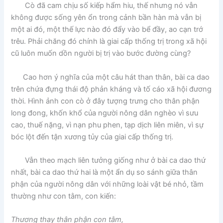
Cò đã cam chịu số kiếp hẩm hiu, thế nhưng nó vẫn
không được sống yên ổn trong cảnh bần hàn mà vẫn bị
một ai đó, một thế lực nào đó đẩy vào bể đầy, ao cạn trớ
trêu. Phải chăng đó chính là giai cấp thống trị trong xã hội
cũ luôn muốn dồn người bị trị vào bước đường cùng?
Cao hơn ý nghĩa của một câu hát than thân, bài ca dao
trên chứa đựng thái độ phản kháng và tố cáo xã hội đương
thời. Hình ảnh con cò ở đây tượng trưng cho thân phận
long đong, khốn khổ của người nông dân nghèo vì sưu
cao, thuế nặng, vì nạn phu phen, tạp dịch liên miên, vì sự
bóc lột đến tận xương tủy của giai cấp thống trị.
Vẫn theo mạch liên tưởng giống như ở bài ca dao thứ
nhất, bài ca dao thứ hai là một ẩn dụ so sánh giữa thân
phận của người nông dân với những loài vật bé nhỏ, tầm
thường như con tằm, con kiến:
Thương thay thân phận con tằm,