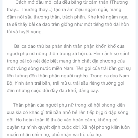
Cách mở đầu mỗi câu đều bằng từ cảm thán (Thương
thay… Thương thay…) tạo ra âm điệu ngậm ngùi, mang
đậm nỗi sầu thương thân, trách phận. Khe khẽ ngâm nga,
ta sẽ thấy bài ca dao trên giống như một tiếng thở dài hờn
tủi và tuyệt vọng.
Bài ca dao thứ ba phản ánh thân phận khốn khổ của
người phụ nữ nông thôn trong xã hội cũ. Hình ảnh so sánh
trong bài có nét đặc biệt mang tính chất địa phương của
một vùng sông nước miền Nam. Tên gọi của trái bần gợi sự
liên tưởng đến thân phận người nghèo. Trong ca dao Nam
Bộ, hình ảnh trái bần, trái mù u, trái sầu riêng thường gợi
đến những cuộc đời đầy đau khổ, đắng cay.
Thân phận của người phụ nữ trong xã hội phong kiến
xưa kia có khác gì trái bần nhỏ bé liên tiếp bị gió dập sóng
dồi. Họ hoàn toàn lệ thuộc vào hoàn cảnh, không có
quyền tự mình quyết định cuộc đời. Xã hội phong kiến luôn
muốn nhấn chìm họ, phủ nhận vai trò của họ.