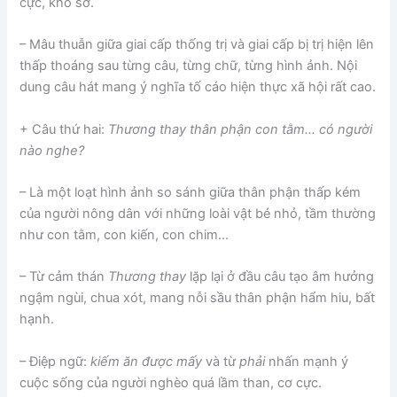
cực, khổ sở.
– Mâu thuẫn giữa giai cấp thống trị và giai cấp bị trị hiện lên
thấp thoáng sau từng câu, từng chữ, từng hình ảnh. Nội
dung câu hát mang ý nghĩa tố cáo hiện thực xã hội rất cao.
+ Câu thứ hai:
Thương thay thân phận con tằm… có người
nào nghe?
– Là một loạt hình ảnh so sánh giữa thân phận thấp kém
của người nông dân với những loài vật bé nhỏ, tầm thường
như con tằm, con kiến, con chim…
– Từ cảm thán
Thương thay
lặp lại ở đầu câu tạo âm hưởng
ngậm ngùi, chua xót, mang nỗi sầu thân phận hẩm hiu, bất
hạnh.
– Điệp ngữ:
kiếm ăn được mấy
và từ
phải
nhấn mạnh ý
cuộc sống của người nghèo quá lầm than, cơ cực.