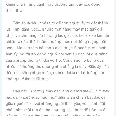
khiến cho những cảnh ngộ thương tâm gây xúc động
thấm thía.
Tằm ăn lá dâu, nhả ra tơ để con người lấy tơ dệt thành
lụa, lĩnh, gấm, vóc… những mặt hàng may mặc quý giá
phục vụ cho tầng lớp thượng lưu giàu có. Đã là kiếp tằm thì
chỉ ăn lá dâu, thứ lá tầm thường mọc nơi đồng ruộng, bãi
sông. Mà con tằm bé nhỏ kia ăn được là bao? Mượn hình
ảnh ấy, người lao động ngụ ý nói đến sự bóc lột quá đáng
của giai cấp thống trị đối với họ. Công sức họ bỏ ra quá
nhiều mà hưởng thụ dường như chẳng là mấy. Điều ấy dẫn
đến kiếp sống nhọc nhằn, nghèo đói kéo dài, tưởng như
không thể tìm ra lối thoát.
Câu hát: “
Thương thay hạc lánh đường mây/ Chim bay
mỏi cánh biết ngày nào thôi”
diễn tả sự chia li bất đắc dĩ
giữa người đi xa với những người thân yêu, với mảnh đất
chôn nhau cắt rốn để tha phương cầu thực, để trốn thuế