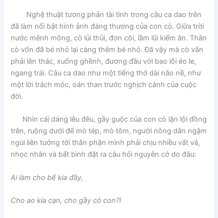
Nghệ thuật tương phản tài tình trong câu ca dao trên
đã làm nổi bật hình ảnh đáng thương của con cò. Giữa trời
nước mênh mông, cò lủi thủi, đơn côi, lầm lũi kiếm ăn. Thân
cò vốn đã bé nhỏ lại càng thêm bé nhỏ. Đã vậy mà cò vẫn
phải lên thác, xuống ghềnh, đương đầu với bao lỗi éo le,
ngang trái. Câu ca dao như một tiếng thở dài não nề, như
một lời trách móc, oán than trước nghịch cảnh của cuộc
đời.
Nhìn cái dáng lêu đêu, gầy guộc của con cò lặn lội đồng
trên, ruộng dưới để mò tép, mò tôm, người nông dân ngậm
ngùi liên tưởng tới thân phận mình phải chịu nhiều vất vả,
nhọc nhằn và bất bình đặt ra câu hỏi nguyên cớ do đâu:
Ai làm cho bể kia đầy,
Cho ao kia cạn, cho gầy cò con?!