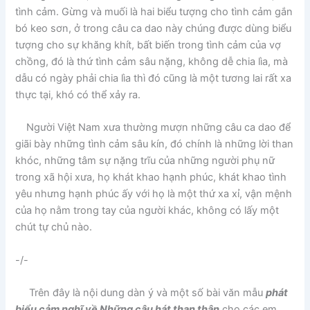
tình cảm. Gừng và muối là hai biểu tượng cho tình cảm gắn
bó keo sơn, ở trong câu ca dao này chúng được dùng biểu
tượng cho sự khăng khít, bất biến trong tình cảm của vợ
chồng, đó là thứ tình cảm sâu nặng, không dễ chia lìa, mà
dẫu có ngày phải chia lìa thì đó cũng là một tương lai rất xa
thực tại, khó có thể xảy ra.
Người Việt Nam xưa thường mượn những câu ca dao để
giãi bày những tình cảm sâu kín, đó chính là những lời than
khóc, những tâm sự nặng trĩu của những người phụ nữ
trong xã hội xưa, họ khát khao hạnh phúc, khát khao tình
yêu nhưng hạnh phúc ấy với họ là một thứ xa xỉ, vận mệnh
của họ nằm trong tay của người khác, không có lấy một
chút tự chủ nào.
-/-
Trên đây là nội dung dàn ý và một số bài văn mẫu
phát
biểu cảm nghĩ về Những câu hát than thân
cho các em