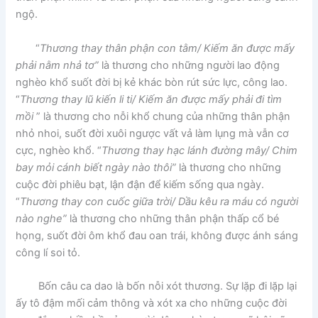
ngộ.
“
Thương thay thân phận con tằm/ Kiếm ăn được mấy
phải nằm nhả tơ”
là thương cho những người lao động
nghèo khổ suốt đời bị kẻ khác bòn rút sức lực, công lao.
“
Thương thay lũ kiến li ti/ Kiếm ăn được mấy phải đi tìm
mồi
” là thương cho nỗi khổ chung của những thân phận
nhỏ nhoi, suốt đời xuôi ngược vất vả làm lụng mà vẫn cơ
cực, nghèo khổ. “
Thương thay hạc lánh đường mây/ Chim
bay mỏi cánh biết ngày nào thôi”
là thương cho những
cuộc đời phiêu bạt, lận đận để kiếm sống qua ngày.
“
Thương thay con cuốc giữa trời/ Dầu kêu ra máu có người
nào nghe”
là thương cho những thân phận thấp cổ bé
họng, suốt đời ôm khổ đau oan trái, không được ánh sáng
công lí soi tỏ.
Bốn câu ca dao là bốn nỗi xót thương. Sự lặp đi lặp lại
ấy tô đậm mối cảm thông và xót xa cho những cuộc đời