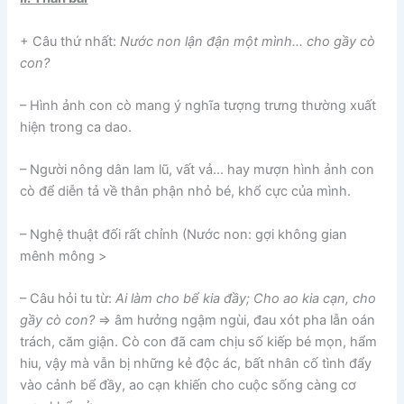
+ Câu thứ nhất:
Nước non lận đận một mình… cho gầy cò
con?
– Hình ảnh con cò mang ý nghĩa tượng trưng thường xuất
hiện trong ca dao.
– Người nông dân lam lũ, vất vả… hay mượn hình ảnh con
cò để diễn tả về thân phận nhỏ bé, khổ cực của mình.
– Nghệ thuật đối rất chỉnh (Nước non: gợi không gian
mênh mông >
– Câu hỏi tu từ:
Ai làm cho bể kia đầy; Cho ao kia cạn, cho
gầy cò con?
=> âm hưởng ngậm ngùi, đau xót pha lẫn oán
trách, căm giận. Cò con đã cam chịu số kiếp bé mọn, hẩm
hiu, vậy mà vẫn bị những kẻ độc ác, bất nhân cố tình đẩy
vào cảnh bể đầy, ao cạn khiến cho cuộc sống càng cơ