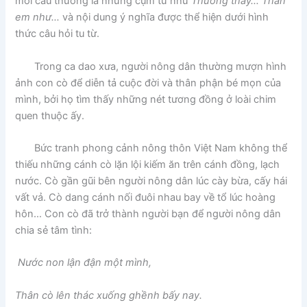
mỗi câu thường là những cụm từ như
Thương thay… Thân
em như…
và nội dung ý nghĩa được thể hiện dưới hình
thức câu hỏi tu từ.
Trong ca dao xưa, người nông dân thường mượn hình
ảnh con cò để diễn tả cuộc đời và thân phận bé mọn của
mình, bởi họ tìm thấy những nét tương đồng ở loài chim
quen thuộc ấy.
Bức tranh phong cảnh nông thôn Việt Nam không thể
thiếu những cánh cò lặn lội kiếm ăn trên cánh đồng, lạch
nước. Cò gần gũi bên người nông dân lúc cày bừa, cấy hái
vất vả. Cò dang cánh nối đuôi nhau bay về tổ lúc hoàng
hôn… Con cò đã trở thành người bạn để người nông dân
chia sẻ tâm tình:
Nước non lận đận một mình,
Thân cò lên thác xuống ghềnh bấy nay.