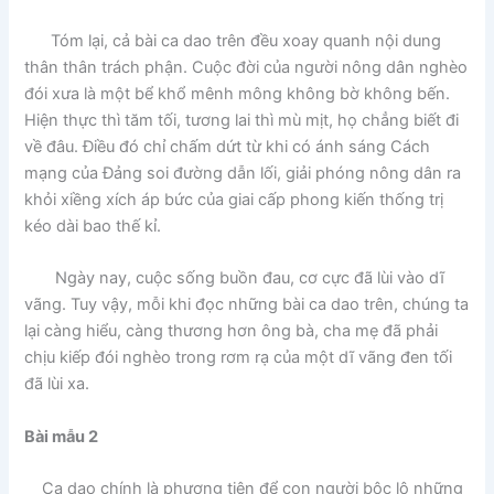
Tóm lại, cả bài ca dao trên đều xoay quanh nội dung
thân thân trách phận. Cuộc đời của người nông dân nghèo
đói xưa là một bể khổ mênh mông không bờ không bến.
Hiện thực thì tăm tối, tương lai thì mù mịt, họ chẳng biết đi
về đâu. Điều đó chỉ chấm dứt từ khi có ánh sáng Cách
mạng của Đảng soi đường dẫn lối, giải phóng nông dân ra
khỏi xiềng xích áp bức của giai cấp phong kiến thống trị
kéo dài bao thế kỉ.
Ngày nay, cuộc sống buồn đau, cơ cực đã lùi vào dĩ
vãng. Tuy vậy, mỗi khi đọc những bài ca dao trên, chúng ta
lại càng hiểu, càng thương hơn ông bà, cha mẹ đã phải
chịu kiếp đói nghèo trong rơm rạ của một dĩ vãng đen tối
đã lùi xa.
Bài mẫu 2
Ca dao chính là phương tiện để con người bộc lộ những