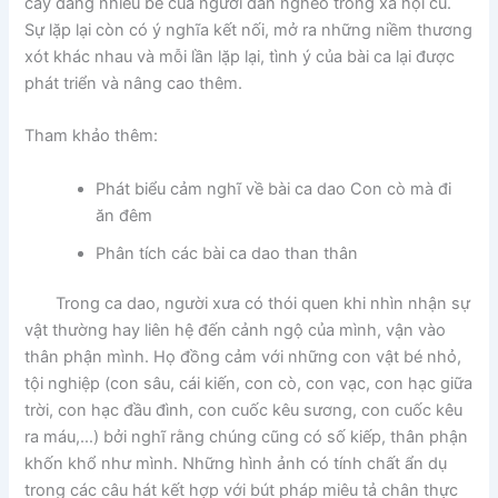
cay đắng nhiều bề của người dân nghèo trong xã hội cũ.
Sự lặp lại còn có ý nghĩa kết nối, mở ra những niềm thương
xót khác nhau và mỗi lần lặp lại, tình ý của bài ca lại được
phát triển và nâng cao thêm.
Tham khảo thêm:
Phát biểu cảm nghĩ về bài ca dao Con cò mà đi
ăn đêm
Phân tích các bài ca dao than thân
Trong ca dao, người xưa có thói quen khi nhìn nhận sự
vật thường hay liên hệ đến cảnh ngộ của mình, vận vào
thân phận mình. Họ đồng cảm với những con vật bé nhỏ,
tội nghiệp (con sâu, cái kiến, con cò, con vạc, con hạc giữa
trời, con hạc đầu đình, con cuốc kêu sương, con cuốc kêu
ra máu,…) bởi nghĩ rằng chúng cũng có số kiếp, thân phận
khốn khổ như mình. Những hình ảnh có tính chất ẩn dụ
trong các câu hát kết hợp với bút pháp miêu tả chân thực