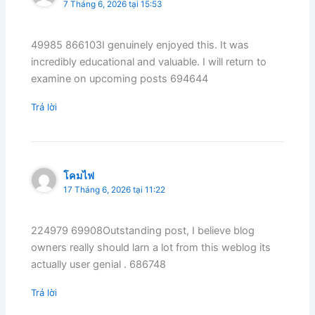
7 Tháng 6, 2026 tại 15:53
49985 866103I genuinely enjoyed this. It was
incredibly educational and valuable. I will return to
examine on upcoming posts 694644
Trả lời
โคมไฟ
17 Tháng 6, 2026 tại 11:22
224979 69908Outstanding post, I believe blog
owners really should larn a lot from this weblog its
actually user genial . 686748
Trả lời