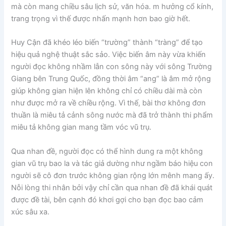
mà còn mang chiều sâu lịch sử, văn hóa. m hưởng cổ kính,
trang trọng vì thế được nhấn mạnh hơn bao giờ hết.
Huy Cận đã khéo léo biến “trường” thành “tràng” để tạo
hiệu quả nghệ thuật sắc sảo. Việc biến âm này vừa khiến
người đọc không nhầm lẫn con sông này với sông Trường
Giang bên Trung Quốc, đồng thời âm “ang” là âm mở rộng
giúp không gian hiện lên không chỉ có chiều dài mà còn
như được mở ra về chiều rộng. Vì thế, bài thơ không đơn
thuần là miêu tả cảnh sông nước mà đã trở thành thi phẩm
miêu tả không gian mang tầm vóc vũ trụ.
Qua nhan đề, người đọc có thể hình dung ra một không
gian vũ trụ bao la và tác giả dường như ngầm báo hiệu con
người sẽ cô đơn trước không gian rộng lớn mênh mang ấy.
Nỗi lòng thi nhân bởi vậy chỉ cần qua nhan đề đã khái quát
được đề tài, bên cạnh đó khơi gợi cho bạn đọc bao cảm
xúc sâu xa.