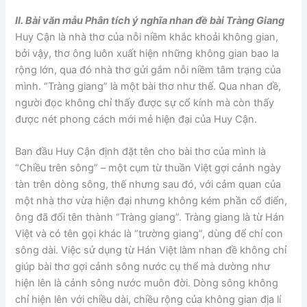
II. Bài văn mẫu Phân tích ý nghĩa nhan đề bài Tràng Giang
Huy Cận là nhà thơ của nỗi niềm khắc khoải không gian,
bởi vậy, thơ ông luôn xuất hiện những không gian bao la
rộng lớn, qua đó nhà thơ gửi gắm nỗi niềm tâm trạng của
mình. “Tràng giang” là một bài thơ như thế. Qua nhan đề,
người đọc không chỉ thấy được sự cổ kính mà còn thấy
được nét phong cách mới mẻ hiện đại của Huy Cận.
Ban đầu Huy Cận định đặt tên cho bài thơ của mình là
“Chiều trên sông” – một cụm từ thuần Việt gợi cảnh ngày
tàn trên dòng sông, thế nhưng sau đó, với cảm quan của
một nhà thơ vừa hiện đại nhưng không kém phần cổ điển,
ông đã đổi tên thành “Tràng giang”. Tràng giang là từ Hán
Việt và có tên gọi khác là “trường giang”, dùng để chỉ con
sông dài. Việc sử dụng từ Hán Việt làm nhan đề không chỉ
giúp bài thơ gợi cảnh sông nước cụ thể mà dường như
hiện lên là cảnh sông nước muôn đời. Dòng sông không
chỉ hiện lên với chiều dài, chiều rộng của không gian địa lí