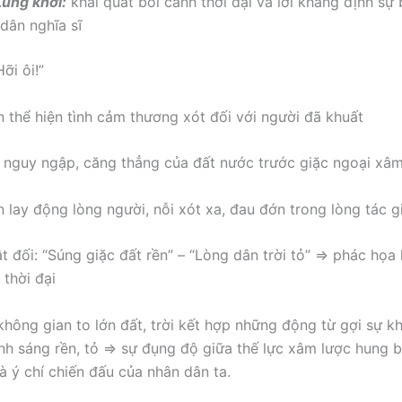
Lung khởi:
khái quát bối cảnh thời đại và lời khẳng định sự 
dân nghĩa sĩ
ỡi ôi!”
n thể hiện tình cảm thương xót đối với người đã khuất
 nguy ngập, căng thẳng của đất nước trước giặc ngoại xâ
n lay động lòng người, nỗi xót xa, đau đớn trong lòng tác g
t đối: “Súng giặc đất rền” – “Lòng dân trời tỏ” => phác họ
 thời đại
không gian to lớn đất, trời kết hợp những động từ gợi sự k
nh sáng rền, tỏ => sự đụng độ giữa thế lực xâm lược hung b
và ý chí chiến đấu của nhân dân ta.