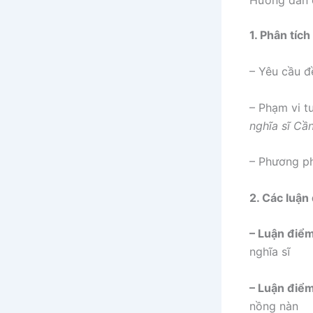
Hướng dẫn 
1.
Phân tích
– Yêu cầu đ
– Phạm vi tư
nghĩa sĩ Cầ
– Phương ph
2.
Các luận
– Luận điểm
nghĩa sĩ
– Luận điể
nồng nàn