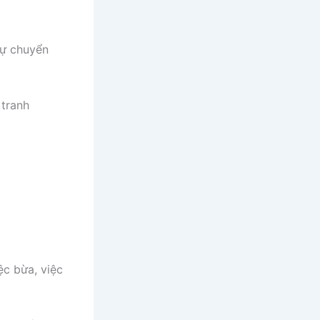
sự chuyển
tranh
ệc bừa, việc