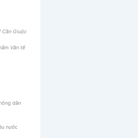
sĩ Cần Giuộc
 phẩm
Văn tế
 nông dân
yêu nước