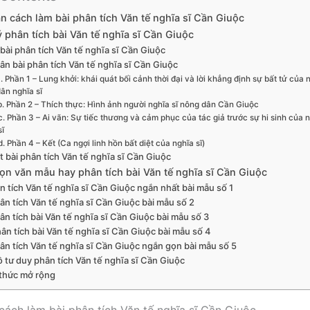
 cách làm bài phân tích Văn tế nghĩa sĩ Cần Giuộc
 phân tích bài Văn tế nghĩa sĩ Cần Giuộc
 bài phân tích Văn tế nghĩa sĩ Cần Giuộc
hân bài phân tích Văn tế nghĩa sĩ Cần Giuộc
. Phần 1 – Lung khởi: khái quát bối cảnh thời đại và lời khẳng định sự bất tử của
ân nghĩa sĩ
b. Phần 2 – Thích thực: Hình ảnh người nghĩa sĩ nông dân Cần Giuộc
c. Phần 3 – Ai vãn: Sự tiếc thương và cảm phục của tác giả trước sự hi sinh của 
sĩ
d. Phần 4 – Kết (Ca ngợi linh hồn bất diệt của nghĩa sĩ)
t bài phân tích Văn tế nghĩa sĩ Cần Giuộc
ọn văn mẫu hay phân tích bài Văn tế nghĩa sĩ Cần Giuộc
ân tích Văn tế nghĩa sĩ Cần Giuộc ngắn nhất bài mẫu số 1
ân tích Văn tế nghĩa sĩ Cần Giuộc bài mẫu số 2
ân tích bài Văn tế nghĩa sĩ Cần Giuộc bài mẫu số 3
hân tích bài Văn tế nghĩa sĩ Cần Giuộc bài mẫu số 4
hân tích Văn tế nghĩa sĩ Cần Giuộc ngắn gọn bài mẫu số 5
ồ tư duy phân tích Văn tế nghĩa sĩ Cần Giuộc
 thức mở rộng