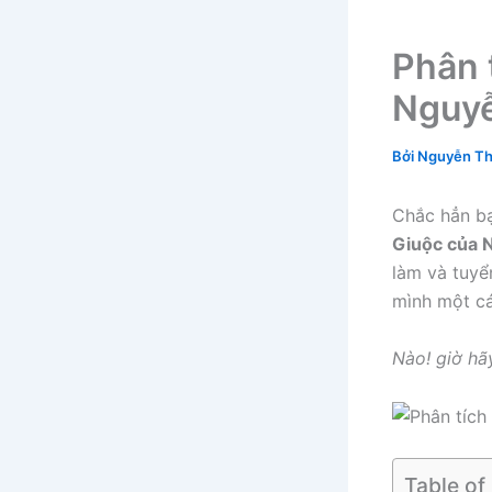
Phân 
Nguyễ
Bởi
Nguyễn Th
Chắc hẳn bạ
Giuộc của 
làm và tuyể
mình một cá
Nào! giờ h
Table of