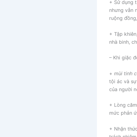
+ Sử dụng từ
nhưng vẫn n
ruộng đồng, 
+ Tập khiên,
nhà binh, ch
– Khi giặc 
+
mùi tinh 
tội ác và s
của người n
+ Lòng căm 
mức phản ứn
+ Nhận thức
trách nhiệm