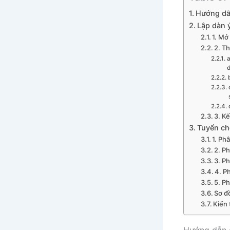
Hướng dẫn
Lập dàn ý
1. Mở
2. T
a
d
3. Kế
Tuyển ch
1. Ph
2. Ph
3. Ph
4. P
5. P
Sơ đ
Kiến