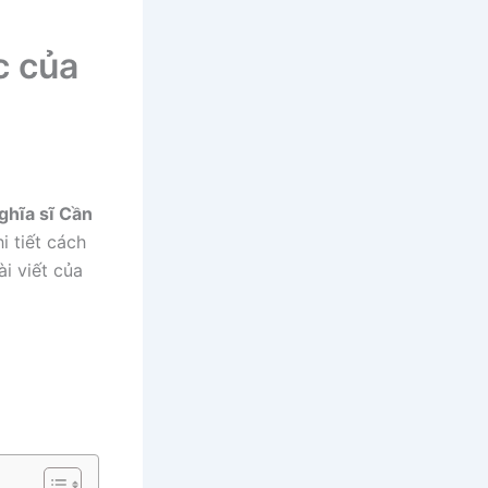
c của
ghĩa sĩ Cần
hi tiết cách
i viết của