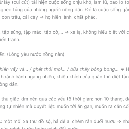
 láy (cui cút) tái hiện cuộc sống chịu khó, lam lũ, bao lo t
ghèo túng của những người nông dân. Đó là cuộc sống gắ
con trâu, cái cày => họ hiền lành, chất phác.
 tập súng, tập mác, tập cờ,… => xa lạ, không hiểu biết với 
iến tranh.
đến: (Lòng yêu nước nồng nàn)
chiên vấy vá… / ghét thói mọi… / bữa thấy bòng bong…
=> H
ự hoành hành ngang nhiên, khiêu khích của quân thù diệt tà
ông dân.
thù giặc kìm nén qua các yếu tố thời gian: hơn 10 tháng, 
g tự nhiên mà quyết liệt: muốn tới ăn gan, muốn ra cắn c
: một mối xa thư đồ sộ, há để ai chém rắn đuổi hươu => nh
 của mình trước hoàn cảnh đất nước.