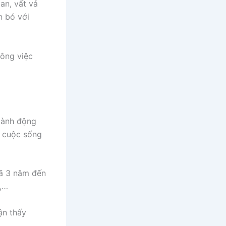
oan, vất vả
n bó với
công việc
ành động
n cuộc sống
đã 3 năm đến
ổ,…
ận thấy