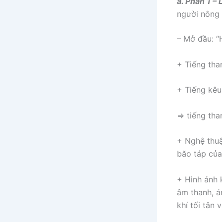
a. Phần 1 – 
người nông 
– Mở đầu: “H
+ Tiếng tha
+ Tiếng kêu
=> tiếng tha
+ Nghệ thuậ
bão táp của
+ Hình ảnh 
âm thanh, á
khí tối tân 