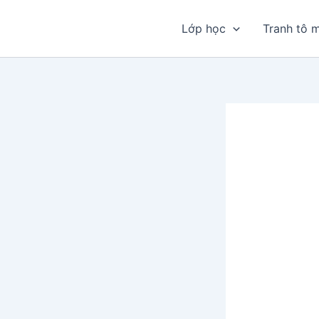
Nhảy
tới
Lớp học
Tranh tô 
nội
dung