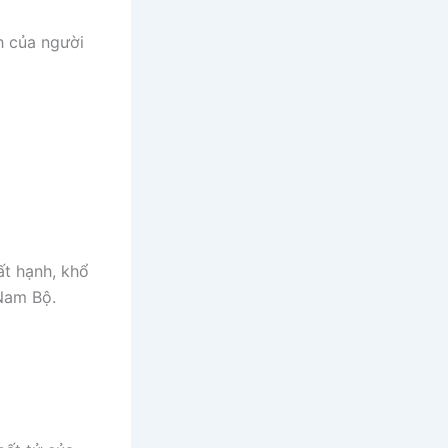
h của người
ất hạnh, khổ
Nam Bộ.