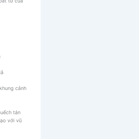
bất tử của
m
iả
a khung cảnh
huếch tán
ạo với vũ