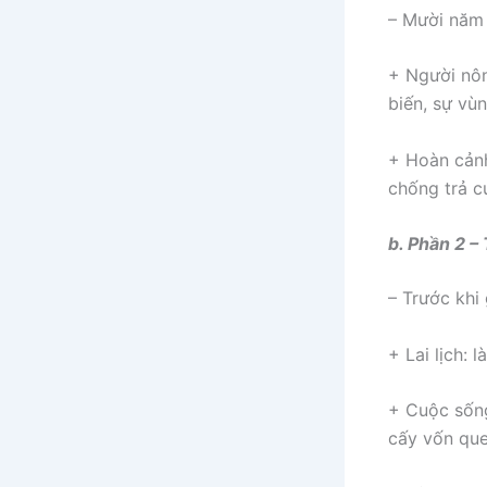
– Mười năm 
+ Người nôn
biến, sự vù
+ Hoàn cản
chống trả c
b. Phần 2 –
– Trước khi 
+ Lai lịch:
+ Cuộc sống:
cấy vốn qu