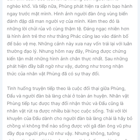
nghèo khổ. Và tiếp nữa, Phùng phát hiện ra cảnh bạo hành
ngay trước mặt mình. Hình ảnh người đàn ông vùng biển
đánh đập dã man người vợ của mình. Kèm theo đó là
những lời chửi rủa vô cùng thậm tệ. Đáng ngạc nhiên hơn
là hình ảnh trẻ thơ như thằng Phác cũng lao vào đánh bố
để bảo vệ mẹ. Những cảnh này xưa nay vốn trái lại với luân
thường đạo lý. Nhưng hôm nay đây, Phùng được chứng
kiến tận mắt những hình ảnh chân thực nhất. Sau những
phát hiện đầy bất ngờ như vậy, dường như trong nhận
thức của nhân vật Phùng đã có sự thay đổi.
Tình huống truyện tiếp theo là cuộc đối thại giữa Phùng,
Đẩu và người đàn bà làng chài ở toàn án huyện. Nhân vật
Phùng tiếp tục được thay đổi nhận thức và Đẩu cũng là
nhân vật rút ra được nhiều bài học cuộc sống. Trái với lời
khuyên của Đẩu dành cho người đàn bà làng chài là hãy bỏ
chồng vì không thể nào sống được với gã đàn ông vũ phu
đầy đọa người phụ nữ như vậy. Nhưng không, tưởng