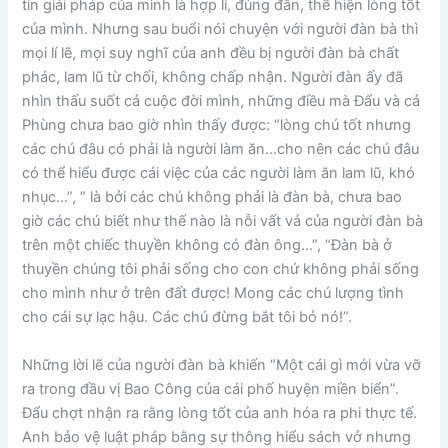
tin giải pháp của mình là hợp lí, đúng đắn, thể hiện lòng tốt
của mình. Nhưng sau buổi nói chuyện với người đàn bà thì
mọi lí lẽ, mọi suy nghĩ của anh đều bị người đàn bà chất
phác, lam lũ từ chối, không chấp nhận. Người đàn ấy đã
nhìn thấu suốt cả cuộc đời mình, những điều mà Đẩu và cả
Phùng chưa bao giờ nhìn thấy được: “lòng chú tốt nhưng
các chú đâu có phải là người làm ăn…cho nên các chú đâu
có thể hiểu được cái việc của các người làm ăn lam lũ, khó
nhục…”, ” là bởi các chú không phải là đàn bà, chưa bao
giờ các chú biết như thế nào là nỗi vất vả của người đàn bà
trên một chiếc thuyền không có đàn ông…”, “Đàn bà ở
thuyền chúng tôi phải sống cho con chứ không phải sống
cho mình như ở trên đất được! Mong các chú lượng tình
cho cái sự lạc hậu. Các chú đừng bắt tôi bỏ nó!”.
Những lời lẽ của người đàn bà khiến “Một cái gì mới vừa vỡ
ra trong đầu vị Bao Công của cái phố huyện miền biển”.
Đẩu chợt nhận ra rằng lòng tốt của anh hóa ra phi thực tế.
Anh bảo vệ luật pháp bằng sự thông hiểu sách vở nhưng