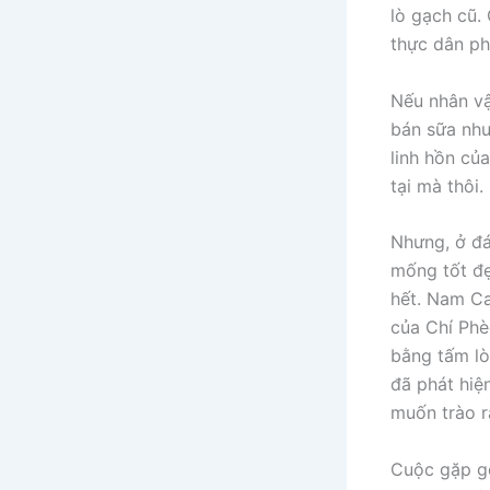
lò gạch cũ.
thực dân ph
Nếu nhân vậ
bán sữa như
linh hồn củ
tại mà thôi.
Nhưng, ở đá
mống tốt đẹ
hết. Nam Ca
của Chí Phè
bằng tấm lò
đã phát hiệ
muốn trào r
Cuộc gặp gỡ