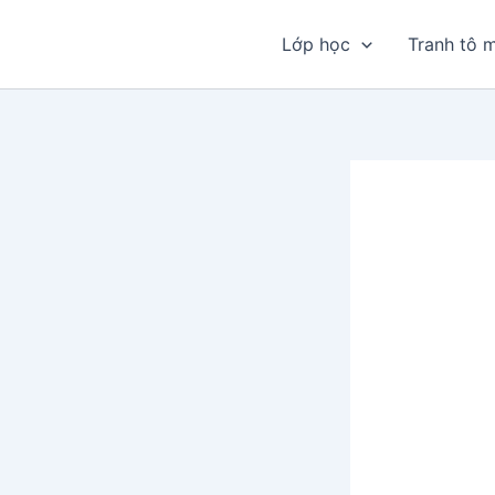
Nhảy
tới
Lớp học
Tranh tô 
nội
dung