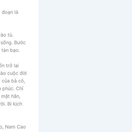
i đoạn là
ào tù.
n sống. Bước
 tàn bạo.
n trở lại
vào cuộc đời
ở của bà cô,
 phúc. Chí
 mặt hắn,
i. Bi kịch
hèo, Nam Cao