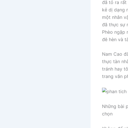
đã tỏ ra rất
kẻ dị dạng 
một nhân vậ
đã thực sự 
Phèo ngập n
đê hèn và t
Nam Cao đã 
thực tàn nh
tránh hay t
trang văn ph
Những bài
p
chọn