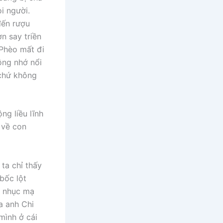
i người.
đến rượu
n say triền
 Phèo mất đi
ông nhớ nổi
 chứ không
ng liều lĩnh
 về con
ta chỉ thấy
bốc lột
ủi nhục mạ
a anh Chi
mình ở cái