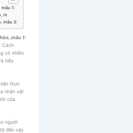
, mẫu 1:
o, m
o, mẫu 3:
Phèo, mẫu 1:
c Cách
g có nhiều
à tiểu
hiện thực
a nhân vật
ười của
ao người
 tệ đến vậy