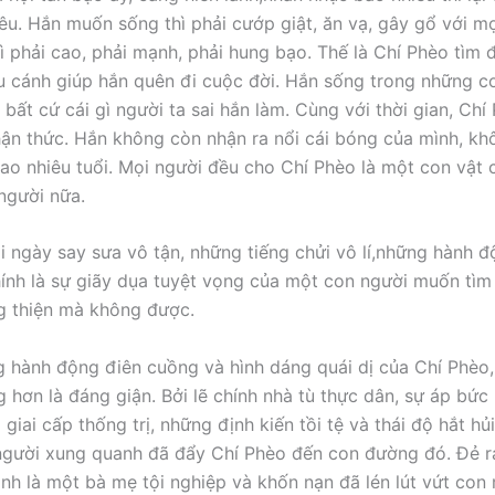
êu. Hắn muốn sống thì phải cướp giật, ăn vạ, gây gổ với mọ
ì phải cao, phải mạnh, phải hung bạo. Thế là Chí Phèo tìm 
 cánh giúp hắn quên đi cuộc đời. Hắn sống trong những cơ
bất cứ cái gì người ta sai hắn làm. Cùng với thời gian, Chí
ận thức. Hắn không còn nhận ra nổi cái bóng của mình, kh
 bao nhiêu tuổi. Mọi người đều cho Chí Phèo là một con vật
 người nữa.
 ngày say sưa vô tận, những tiếng chửi vô lí,những hành độ
ính là sự giãy dụa tuyệt vọng của một con người muốn tìm
g thiện mà không được.
 hành động điên cuồng và hình dáng quái dị của Chí Phèo, 
 hơn là đáng giận. Bởi lẽ chính nhà tù thực dân, sự áp bức 
giai cấp thống trị, những định kiến tồi tệ và thái độ hắt h
gười xung quanh đã đẩy Chí Phèo đến con đường đó. Đẻ r
ành là một bà mẹ tội nghiệp và khốn nạn đã lén lút vứt con 