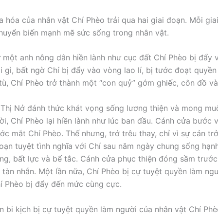
a hóa của nhân vật Chí Phèo trải qua hai giai đoạn. Mỗi gia
uyển biến mạnh mẽ sức sống trong nhân vật.
ừ một anh nông dân hiền lành như cục đất Chí Phèo bị đẩy v
i gì, bất ngờ Chí bị đẩy vào vòng lao lí, bị tước đoạt quyề
 tù, Chí Phèo trở thành một “con quỷ” gớm ghiếc, côn đồ và
i Thị Nở đánh thức khát vọng sống lương thiện và mong muố
ời, Chí Phèo lại hiền lành như lúc ban đầu. Cánh cửa bước 
ớc mắt Chí Phèo. Thế nhưng, trớ trêu thay, chỉ vì sự cản tr
oạn tuyệt tình nghĩa với Chí sau năm ngày chung sống hạnh
ng, bất lực và bế tắc. Cánh cửa phục thiện đóng sầm trước
 tàn nhẫn. Một lần nữa, Chí Phèo bị cự tuyệt quyền làm ngườ
í Phèo bị đẩy đến mức cùng cực.
n bi kịch bị cự tuyệt quyền làm người của nhân vật Chí P