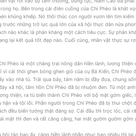
ân vật rơi vào sự tầm thường, dung tục, Nam Cao đã phát
trong họ. Bên trong cái điên cuồng của Chí Phèo là khát v
 nén khủng khiếp. Nó thôi thúc con người vươn lên tìm kiếm
 trước những trở lực quá lớn của xã hội thực dân nửa phon
ch nào khác là phản kháng một cách tiêu cực. Sự phản kh
ng lại kết quả tốt đẹp nào. Cuối cùng, nhân vật thực sự rơ
Chí Phèo là một chàng trai nông dân hiền lành, lương thiện 
hỉ vì cái thói ghen bóng ghen gió của cụ Bá Kiến, Chí Phèo đ
ẩy vào nhà tù. Trải qua bảy, tám năm bị đầy đọa, chung sốn
đáy xã hội, tâm hồn Chí Phèo đã bị nhuộm đen. Từ một anh
ương thiện, ra tù biến thành Chí Phèo với bộ mặt gớm giếc, 
 hận và tội lỗi. Phần người trong Chí Phèo đã bị thui chột 
ách đều biến tướng thật đáng sợ. Cái đầu thì trọc lóc, cái r
cái mặt thì đen và rất câng câng, hai mắt gườm gườm gớm 
 hội tàn bạo ấy, càng hiền lành,nhẫn nhục bao nhiêu thì lại