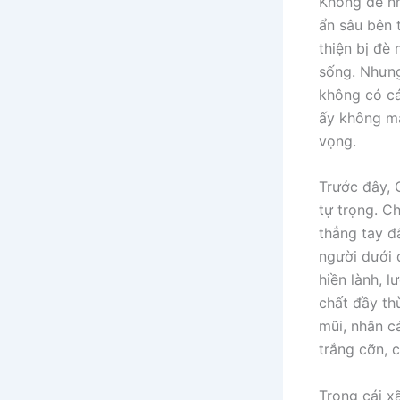
Không để nh
ẩn sâu bên 
thiện bị đè
sống. Nhưng
không có cá
ấy không ma
vọng.
Trước đây, 
tự trọng. C
thẳng tay đ
người dưới 
hiền lành, l
chất đầy thù
mũi, nhân c
trắng cỡn, 
Trong cái xã