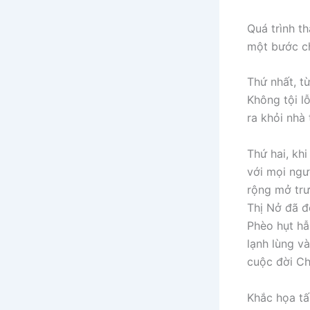
Quá trình th
một bước ch
Thứ nhất, t
Không tội lỗ
ra khỏi nhà
Thứ hai, kh
với mọi ngư
rộng mở trư
Thị Nở đã đ
Phèo hụt hẫ
lạnh lùng và
cuộc đời Ch
Khắc họa tấ