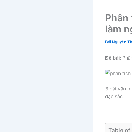
Phân t
làm n
Bởi
Nguyễn Th
Đề bài:
Phân
3 bài văn m
đặc sắc
Table of