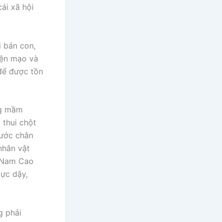
ái xã hội
i bán con,
iện mạo và
 để được tồn
ng mầm
 thui chột
bước chân
nhân vật
, Nam Cao
ực dậy,
g phải