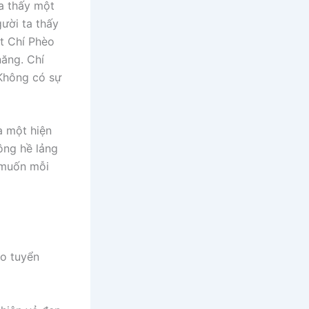
ta thấy một
ười ta thấy
t Chí Phèo
năng. Chí
 Không có sự
à một hiện
ông hề lảng
 muốn mỗi
èo tuyển