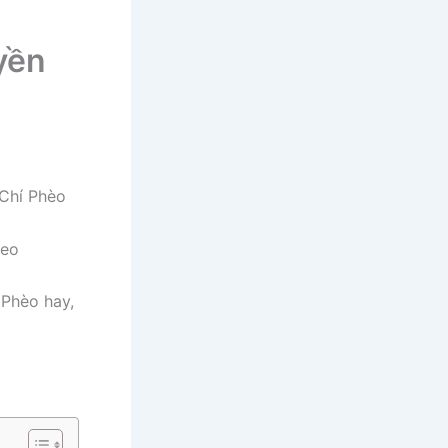
uyền
 Chí Phèo
 Phèo hay,