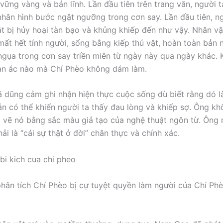
 vững vàng và bản lĩnh. Lần đầu tiên trên trang văn, người 
nhân hình bước ngật ngưỡng trong cơn say. Lần đầu tiên, ng
t bị hủy hoại tàn bạo và khủng khiếp đến như vậy. Nhân vậ
mất hết tính người, sống bằng kiếp thú vật, hoàn toàn bản 
gụa trong cơn say triền miên từ ngày này qua ngày khác.
àn ác nào mà Chí Phèo không dám làm.
dũng cảm ghi nhận hiện thực cuộc sống dù biết rằng dó l
ẫn có thể khiến người ta thấy đau lòng và khiếp sợ. Ông kh
ô vẽ nó bằng sắc màu giả tạo của nghệ thuật ngôn từ. Ông
ải là “cái sự thật ở đời” chân thực và chính xác.
hân tích Chí Phèo bị cự tuyệt quyền làm người của Chí Ph