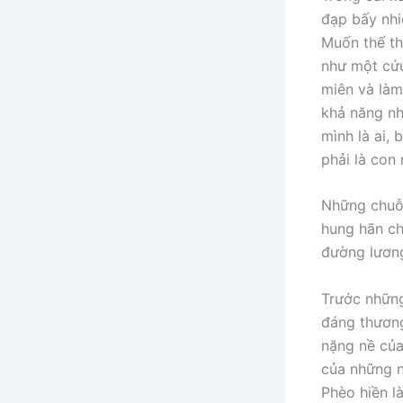
đạp bấy nhi
Muốn thế th
như một cứu
miên và làm 
khả năng nh
mình là ai,
phải là con
Những chuỗi
hung hãn ch
đường lươn
Trước những
đáng thương
nặng nề của 
của những n
Phèo hiền l