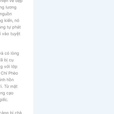
 hiện vẻ đẹp
ọng lương
 nguồn
g kiến, nó
áng tự phát
i vào tuyệt
và có lòng
ã bị cụ
g với lớp
 Chí Phèo
linh hồn
đi. Từ mặt
ăng cạo
giếc.
 càng bị chà