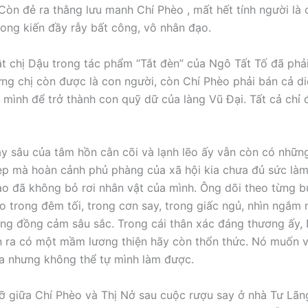
 Còn đẻ ra thằng lưu manh Chí Phèo , mất hết tính người là c
ong kiến đầy rẫy bất công, vô nhân đạo.
t chị Dậu trong tác phẩm “Tắt đèn” của Ngô Tất Tố đã phả
ng chị còn được là con người, còn Chí Phèo phải bán cả d
a mình để trở thành con quỹ dữ của làng Vũ Đại. Tất cả chỉ
y sâu của tâm hồn cằn cõi và lạnh lẽo ấy vẫn còn có nhữ
p mà hoàn cảnh phủ phàng của xã hội kia chưa đủ sức làm
o đã không bỏ rơi nhân vật của mình. Ông dõi theo từng 
o trong đêm tối, trong cơn say, trong giấc ngủ, nhìn ngắm 
ng đồng cảm sâu sắc. Trong cái thân xác đáng thương ấy
n ra có một mầm lương thiện hãy còn thổn thức. Nó muốn v
a nhưng không thể tự mình làm được.
 giữa Chí Phèo và Thị Nở sau cuộc rượu say ở nhà Tư Lãn