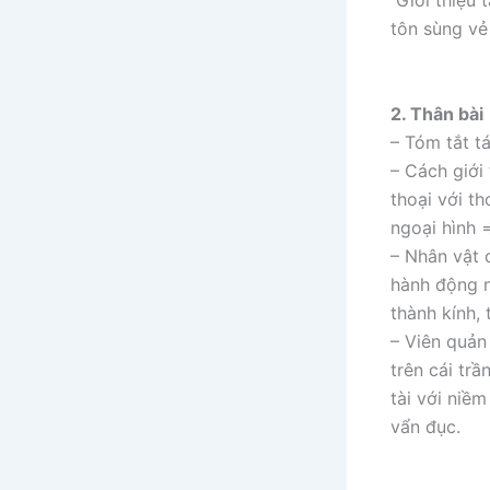
Giới thiệu 
tôn sùng vẻ
2. Thân bài
– Tóm tắt t
– Cách giới
thoại với t
ngoại hình 
– Nhân vật 
hành động n
thành kính, 
– Viên quản
trên cái tr
tài với niềm
vẩn đục.