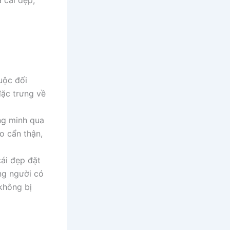
 cái đẹp,
uộc đối
đặc trưng về
ng minh qua
o cẩn thận,
ái đẹp đặt
ững người có
 không bị