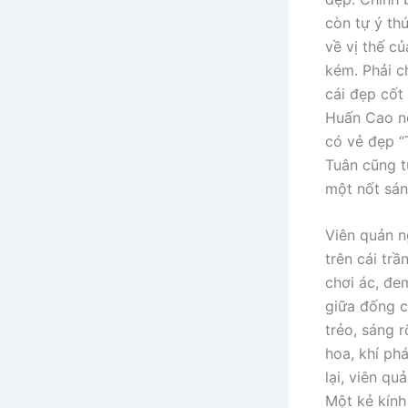
còn tự ý thứ
về vị thế củ
kém. Phải ch
cái đẹp cốt
Huấn Cao nổ
có vẻ đẹp “
Tuân cũng t
một nốt sán
Viên quản n
trên cái tr
chơi ác, đe
giữa đống c
trẻo, sáng r
hoa, khí ph
lại, viên q
Một kẻ kính 