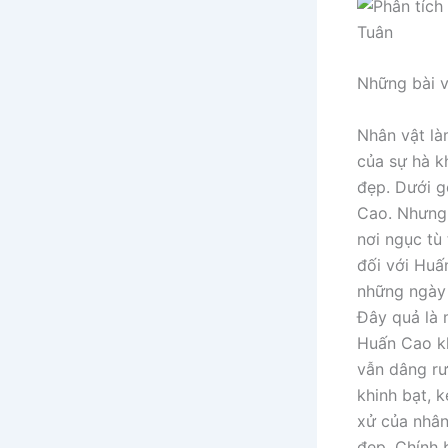
Những bài v
Nhân vật làm
của sự hà k
đẹp. Dưới g
Cao. Nhưng 
nơi ngục tù 
đối với Huấ
những ngày 
Đây quả là 
Huấn Cao kh
vẫn dâng rượ
khinh bạt, k
xử của nhân 
đẹp. Chính 