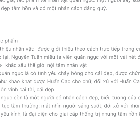
tác giả, tác phẩm và nhân vật quản ngục: một người say sưa
 đẹp tâm hồn và có một nhân cách đáng quý.
ác phẩm
 thiệu nhân vật: được giới thiệu theo cách trực tiếp trong c
hơ lại. Nguyễn Tuân miêu tả viên quản ngục với một vài nét 
=> khắc sâu thế giới nội tâm nhân vật
quản ngục là có tình yêu cháy bỏng cho cái đẹp, được chứ
hư khao khát được Huấn Cao cho chữ, đối xử với Huấn Ca
tôn vinh cái tài, cái đẹp
 ngục còn là một người có nhân cách đẹp, biểu tượng của c
ần tục tầm thường: mắt nhìn người sáng suốt, đối xử với nh
 yêu kính, là đại diện cho giai cấp thống trị nhưng tâm hồn