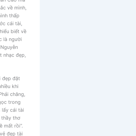
sắc về mình,
mình thấp
c cái tài,
hiểu biết về
c là người
. Nguyễn
ốt nhạc đẹp,
i đẹp đặt
hiều khi
Phải chăng,
gọc trong
lấy cái tài
 thầy thơ
 mất rồi”.
vẻ đẹp tài