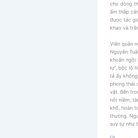
cho dòng th
ẩm thấp cản
được tác gi
khao và trâ
Viên quản ng
Nguyễn Tuân
khoăn ngồi 
lự”, bộc lộ 
tả ấy không
phong thái 
vật. Bên tr
nỗi niềm, t
khổ, hoàn t
thường. Ngư
suy tư như 