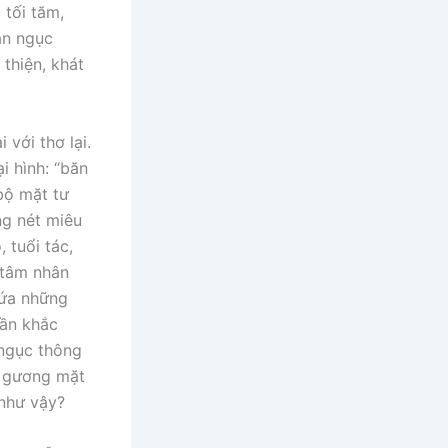
 tối tăm,
ản ngục
thiện, khát
 với thơ lại.
i hình: “băn
bộ mặt tư
ng nét miêu
 tuổi tác,
 tâm nhân
hứa những
hần khắc
 ngục thông
ó gương mặt
 như vậy?