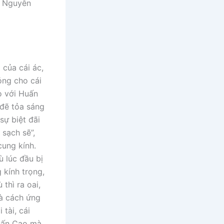
 của cái ác,
ỏng cho cái
o với Huấn
 đẽ tỏa sáng
sự biệt đãi
sạch sẽ”,
cung kính.
ù lúc đầu bị
 kính trọng,
 thì ra oai,
và cách ứng
tài, cái
Huấn Cao mà