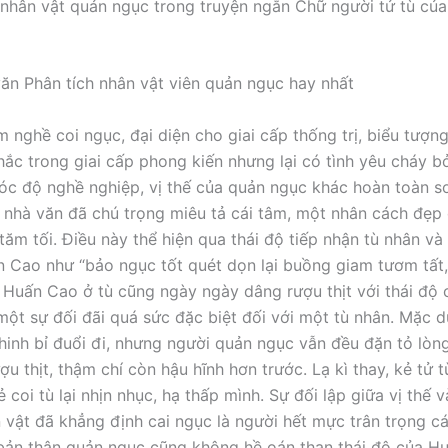
ăn Phân tích nhân vật viên quản ngục hay nhất
 nghề coi ngục, đại diện cho giai cấp thống trị, biểu tượng
hắc trong giai cấp phong kiến nhưng lại có tình yêu cháy b
óc độ nghề nghiệp, vị thế của quản ngục khác hoàn toàn s
nhà văn đã chú trọng miêu tả cái tâm, một nhân cách đẹp
tăm tối. Điều này thể hiện qua thái độ tiếp nhận tù nhân và 
n Cao như “bảo ngục tốt quét dọn lại buồng giam tươm tất, 
Huấn Cao ở tù cũng ngày ngày dâng rượu thịt với thái độ 
một sự đối đãi quá sức đặc biệt đối với một tù nhân. Mặc d
inh bỉ đuổi đi, nhưng người quản ngục vẫn đều đặn tỏ lòng
u thịt, thậm chí còn hậu hĩnh hơn trước. Lạ kì thay, kẻ tử tù
ẻ coi tù lại nhịn nhục, hạ thấp mình. Sự đối lập giữa vị thế 
vật đã khẳng định cai ngục là người hết mực trân trọng cái 
bản thân quản ngục cũng không hề oán than thái độ của 