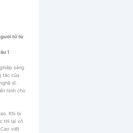
người tử tù
mẫu 1
nghiệp sáng
 tác của
nghệ sĩ.
iển hình cho
ao. Khi bị
 thì lại vô
 Cao viết