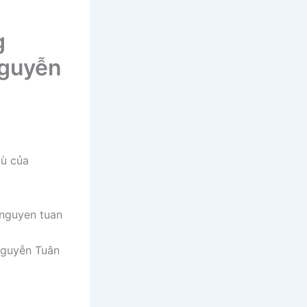
g
Nguyễn
tù của
Nguyễn Tuân