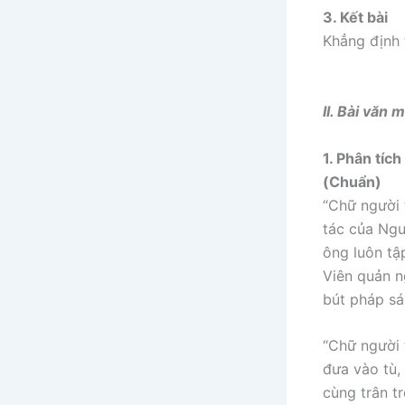
3. Kết bài
Khẳng định 
II. Bài văn 
1. Phân tíc
(Chuẩn)
“Chữ người 
tác của Ngu
ông luôn tậ
Viên quản n
bút pháp sá
“Chữ người 
đưa vào tù, 
cùng trân t