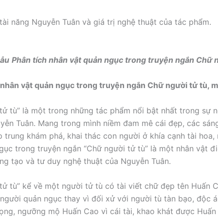
tài năng Nguyễn Tuân và giá trị nghệ thuật của tác phẩm.
mẫu
Phân tích nhân vật quản ngục trong truyện ngắn Chữ 
h nhân vật quản ngục trong truyện ngắn Chữ người tử tù, 
tử tù” là một trong những tác phẩm nổi bật nhất trong sự 
yễn Tuân. Mang trong mình niềm đam mê cái đẹp, các sáng
p trung khám phá, khai thác con người ở khía cạnh tài hoa, 
gục trong truyện ngắn “Chữ người tử tù” là một nhân vật đ
ng tạo và tư duy nghệ thuật của Nguyễn Tuân.
tử tù” kể về một người tử tù có tài viết chữ đẹp tên Huấn C
người quản ngục thay vì đối xử với người tù tàn bạo, độc ác
rọng, ngưỡng mộ Huấn Cao vì cái tài, khao khát được Huấn