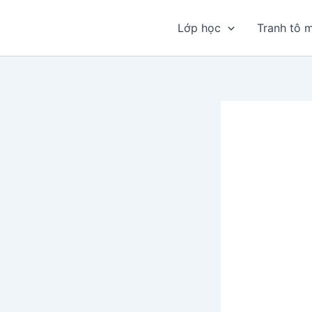
Nhảy
tới
Lớp học
Tranh tô 
nội
dung