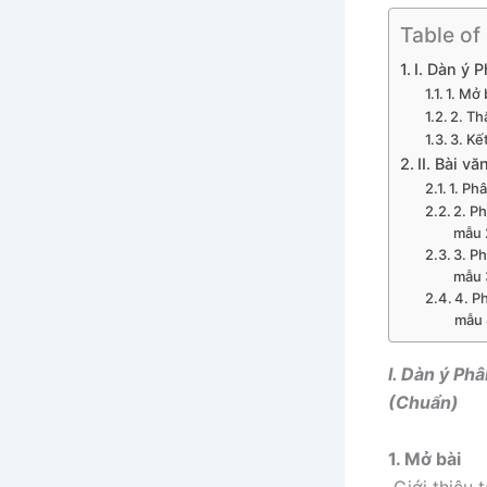
Table of
I. Dàn ý 
1. Mở 
2. Th
3. Kế
II. Bài 
1. Ph
2. P
mẫu 
3. P
mẫu 
4. P
mẫu 
I. Dàn ý
Phâ
(Chuẩn)
1. Mở bài