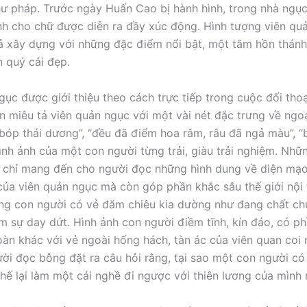
ư pháp. Trước ngày Huấn Cao bị hành hình, trong nhà ngục
h cho chữ được diễn ra đầy xúc động. Hình tượng viên qu
ả xây dựng với những đặc điểm nổi bật, một tâm hồn thánh 
n quý cái đẹp.
ục được giới thiệu theo cách trực tiếp trong cuộc đối thoại
 miêu tả viên quản ngục với một vài nét đặc trưng về ngoạ
bóp thái dương”, “đều đã điểm hoa râm, râu đã ngả màu”, “
hình ảnh của một con người từng trải, giàu trải nghiệm. Nhữ
 chỉ mang đến cho người đọc những hình dung về diện mạo,
của viên quản ngục mà còn góp phần khắc sâu thế giới nội
ong con người có vẻ đăm chiêu kia dường như đang chất c
âm sự day dứt. Hình ảnh con người điềm tĩnh, kín đáo, có p
oàn khác với vẻ ngoài hống hách, tàn ác của viên quan coi
ời đọc bỗng đặt ra câu hỏi rằng, tại sao một con người c
thế lại làm một cái nghề đi ngược với thiên lương của mình