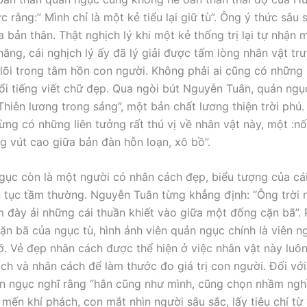
c rằng:” Mình chỉ là một kẻ tiểu lại giữ tù”. Ông ý thức sâu 
a bản thân. Thật nghịch lý khi một kẻ thống trị lại tự nhận 
ăng, cái nghịch lý ấy đã lý giải được tấm lòng nhân vật trướ
 lõi trong tâm hồn con người. Không phải ai cũng có những 
i tiếng viết chữ đẹp. Qua ngòi bút Nguyễn Tuân, quản ngụ
Thiên lương trong sáng”, một bản chất lương thiện trời phú
ừng có những liên tưởng rất thú vị về nhân vật này, một :n
g vút cao giữa bản đàn hỗn loạn, xô bồ”.
gục còn là một người có nhân cách đẹp, biểu tượng của cá
ần tục tầm thường. Nguyễn Tuân từng khẳng định: “Ông trời n
m đày ải những cái thuần khiết vào giữa một đống cặn bã”. 
ặn bã của ngục tù, hình ảnh viên quản ngục chính là viên n
ỡ. Vẻ đẹp nhân cách được thể hiện ở việc nhân vật này luôn 
ách và nhân cách để làm thước đo giá trị con người. Đối với
uản ngục nghĩ rằng “hắn cũng như mình, cũng chọn nhầm nghề
mến khí phách, con mắt nhìn người sâu sắc, lấy tiêu chí từ 