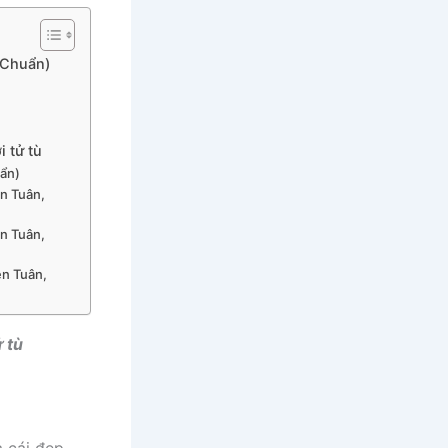
 (Chuẩn)
ời tử tù
uẩn)
ễn Tuân,
ễn Tuân,
ễn Tuân,
 tù