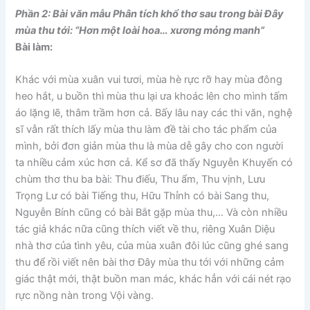
Phần 2: Bài văn mẫu Phân tích khổ thơ sau trong bài Đây
mùa thu tới: “Hơn một loài hoa… xương mỏng manh”
Bài làm:
Khác với mùa xuân vui tươi, mùa hè rực rỡ hay mùa đông
heo hắt, u buồn thì mùa thu lại ưa khoác lên cho mình tấm
áo lặng lẽ, thâm trầm hơn cả. Bấy lâu nay các thi văn, nghệ
sĩ vẫn rất thích lấy mùa thu làm đề tài cho tác phẩm của
mình, bởi đơn giản mùa thu là mùa dễ gây cho con người
ta nhiều cảm xúc hơn cả. Kể sơ đã thấy Nguyễn Khuyến có
chùm thơ thu ba bài: Thu điếu, Thu ẩm, Thu vịnh, Lưu
Trọng Lư có bài Tiếng thu, Hữu Thỉnh có bài Sang thu,
Nguyễn Bính cũng có bài Bắt gặp mùa thu,… Và còn nhiều
tác giả khác nữa cũng thích viết về thu, riêng Xuân Diệu
nhà thơ của tình yêu, của mùa xuân đôi lúc cũng ghé sang
thu để rồi viết nên bài thơ Đây mùa thu tới với những cảm
giác thật mới, thật buồn man mác, khác hẳn với cái nét rạo
rực nồng nàn trong Vội vàng.