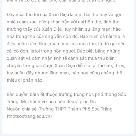
thêm vẻ cô đơn, lạc lõng của mùa thu, của hồn người.
Đây mùa thu tới của Xuân Diệu là một bài thơ hay và gợi
nhiều cảm xúc, cũng khác hẳn với cái hồn thơ, tình thơ
thường thấy của Xuân Diệu, tuy nhiên sự lãng mạn, hào
hoa trong thơ của ông vẫn còn đó. Bao trùm cả bài thơ là
điệu buồn trầm lặng, man mác của mùa thu, từ đó gợi nên
cái cô đơn, lẻ loi trong hồn người. Đặc biệt bằng những
quan sát và cảm nhận tinh tế cảnh sắc mùa thu biến
chuyển trong bài được Xuân Diệu diễn tả rất tài tình, thi vị,
tuy buồn đấy nhưng lãng mạn, hào hoa cũng chẳng thể
thiếu đi phân nào.
Bản quyền bài viết thuộc trường trung học phổ thông Sóc
Trăng. Mọi hành vi sao chép đều là gian lận.
Nguồn chia sẻ: Trường THPT Thành Phố Sóc Trăng
(thptsoctrang.edu.vn)