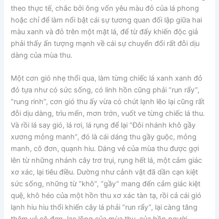
theo thực tế, chắc bởi ông vốn yêu màu đỏ của lá phong
hoặc chỉ để làm nổi bật cái sự tương quan đối lập giữa hai
màu xanh và đỏ trên một mặt lá, để từ đấy khiến độc giả
phải thấy ấn tượng mạnh về cái sự chuyển đổi rất đỗi dịu
dàng của mùa thu.
Một cơn gió nhẹ thổi qua, làm từng chiếc lá xanh xanh đỏ
đỏ tựa như có sức sống, có linh hồn cũng phải “run rẩy”,
“rung rinh”, cơn gió thu ấy vừa có chút lạnh lẽo lại cũng rất
đỗi dịu dàng, trìu mến, mơn trớn, vuốt ve từng chiếc lá thu.
Và rồi lá say gió, lá rơi, lá rụng để lại “Đôi nhánh khô gầy
xương mỏng manh”, đó là cái dáng thu gầy guộc, mỏng
manh, cô đơn, quạnh hiu. Dáng vẻ của mùa thu được gợi
lên từ những nhánh cây trơ trụi, rụng hết lá, một cảm giác
xơ xác, lại tiêu điều. Dường như cảnh vật đã dần cạn kiệt
sức sống, những từ “khô”, “gầy” mang đến cảm giác kiệt
quệ, khô héo của một hồn thu xơ xác tàn tạ, rồi cả cái gió
lạnh hiu hiu thổi khiến cây lá phải “run rẩy”, lại càng tăng