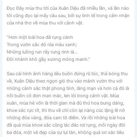
Đọc Đây mùa thu tới của Xuân Diệu đã nhiều lần, và lần nào
tôi cũng đọc lại mấy câu sau, bởi sự tinh tế trong cảm nhận
của nhà thơ về mùa thu với cảnh vật.
“Hơn một loài hoa đã rụng cành
Trong vườn sắc đỏ rũa màu xanh;
Những luồng run rẩy rung rinh lá…
Đôi nhánh khô gầy xương mỏng manh.”
Sau cái hình ảnh hàng liễu buồn đứng rũ tóc, thả bóng thu
về, Xuân Diệu theo ngọn gió thu vào mảnh vườn thu với
những cảnh sắc thật phong tình, lãng mạn và hơn cả đó là
nỗi buồn cô đơn man mác, len lỏi trong cảnh vật. Mùa
xuân, mùa hè vốn là thời gian mà đủ thứ hoa bung dáng,
khoe sắc rực rỡ, thì thu về chỉ còn lại nàng cúc lặng lẽ nở
những đóa vàng, đóa cam tô điểm. Và rồi những loài hoa
đã quá mùa khoe sắc cũng lác đác rơi rụng, mỗi ngày đôi
ba đóa, một vẻ đẹp của sự lụi tàn, không quá xơ xác tiêu