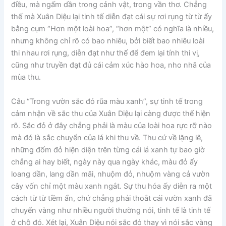
điều, mà ngấm dần trong cảnh vật, trong vần thơ. Chẳng
thế mà Xuân Diệu lại tinh tế diễn đạt cái sự rơi rụng từ từ ấy
bằng cụm “Hơn một loài hoa”, “hơn một” có nghĩa là nhiều,
nhưng không chỉ rõ có bao nhiêu, bởi biết bao nhiêu loài
thi nhau rơi rụng, diễn đạt như thế để đem lại tính thi vị,
cũng như truyền đạt đủ cái cảm xúc hào hoa, nho nhã của
mùa thu.
Câu “Trong vườn sắc đỏ rũa màu xanh”, sự tinh tế trong
cảm nhận về sắc thu của Xuân Diệu lại càng được thể hiện
rõ. Sắc đỏ ở đây chẳng phải là màu của loài hoa rực rỡ nào
mà đó là sắc chuyển của lá khi thu về. Thu cứ về lặng lẽ,
những đốm đỏ hiện diện trên từng cái lá xanh tự bao giờ
chẳng ai hay biết, ngày này qua ngày khác, màu đỏ ấy
loang dần, lang dần mãi, nhuộm đỏ, nhuộm vàng cả vườn
cây vốn chỉ một màu xanh ngắt. Sự thu hóa ấy diễn ra một
cách từ từ tiềm ẩn, chứ chẳng phải thoắt cái vườn xanh đã
chuyển vàng như nhiều người thường nói, tinh tế là tinh tế
ở chỗ đó. Xét lại, Xuân Diệu nói sắc đỏ thay vì nói sắc vàng