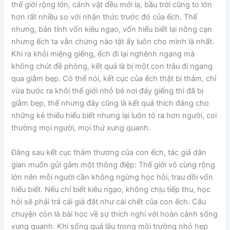
thế giới rộng lớn, cảnh vật đều mới lạ, bầu trời cũng to lớn
hơn rất nhiều so với nhận thức trước đó của ếch. Thế
nhưng, bản tính vốn kiêu ngạo, vốn hiểu biết lại nông cạn
nhưng ếch ta vẫn chứng nào tật ấy luôn cho mình là nhất.
Khi ra khỏi miệng giếng, ếch đi lại nghênh ngang mà
không chút đề phòng, kết quả là bị một con trâu đi ngang
qua giẫm bẹp. Có thể nói, kết cục của ếch thật bi thảm, chỉ
vừa bước ra khỏi thế giới nhỏ bé nơi đáy giếng thì đã bị
giẫm bẹp, thế nhưng đây cũng là kết quả thích đáng cho
những kẻ thiếu hiểu biết nhưng lại luôn tỏ ra hơn người, coi
thường mọi người, mọi thứ xung quanh.
Đằng sau kết cục thảm thương của con ếch, tác giả dân
gian muốn gửi gắm một thông điệp: Thế giới vô cùng rộng
lớn nên mỗi người cần không ngừng học hỏi, trau dồi vốn
hiểu biết. Nếu chỉ biết kiêu ngạo, không chịu tiếp thu, học
hỏi sẽ phải trả cái giá đắt như cái chết của con ếch. Câu
chuyện còn là bài học về sự thích nghi với hoàn cảnh sống
xung quanh. Khi sống quá lâu trong môi trường nhỏ hẹp