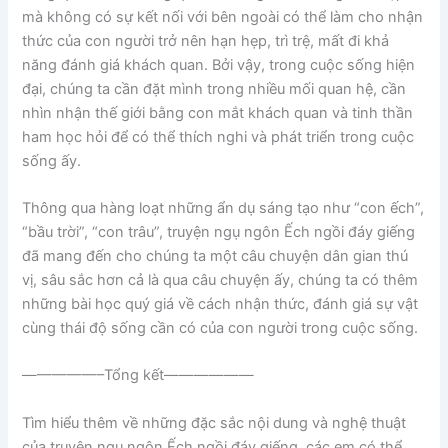
mà không có sự kết nối với bên ngoài có thể làm cho nhận
thức của con người trở nên hạn hẹp, trì trệ, mất đi khả
năng đánh giá khách quan. Bởi vậy, trong cuộc sống hiện
đại, chúng ta cần đặt mình trong nhiều mối quan hệ, cần
nhìn nhận thế giới bằng con mắt khách quan và tinh thần
ham học hỏi để có thể thích nghi và phát triển trong cuộc
sống ấy.
Thông qua hàng loạt những ẩn dụ sáng tạo như “con ếch”,
“bầu trời”, “con trâu”, truyện ngụ ngôn Ếch ngồi đáy giếng
đã mang đến cho chúng ta một câu chuyện dân gian thú
vị, sâu sắc hơn cả là qua câu chuyện ấy, chúng ta có thêm
những bài học quý giá về cách nhận thức, đánh giá sự vật
cùng thái độ sống cần có của con người trong cuộc sống.
—————–Tổng kết——————
Tìm hiểu thêm về những đặc sắc nội dung và nghệ thuật
của truyện ngụ ngôn Ếch ngồi đáy giếng, các em có thể