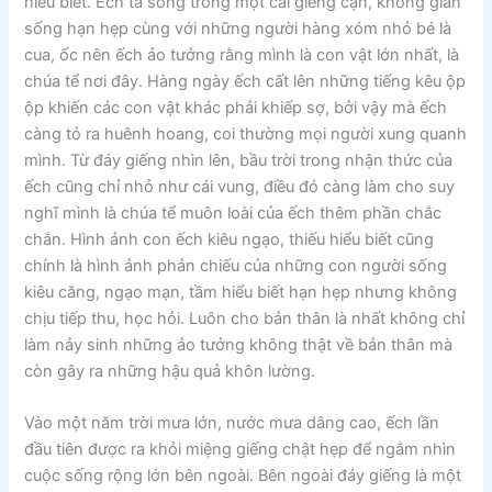
hiểu biết. Ếch ta sống trong một cái giếng cạn, không gian
sống hạn hẹp cùng với những người hàng xóm nhỏ bé là
cua, ốc nên ếch ảo tưởng rằng mình là con vật lớn nhất, là
chúa tể nơi đây. Hàng ngày ếch cất lên những tiếng kêu ộp
ộp khiến các con vật khác phải khiếp sợ, bởi vậy mà ếch
càng tỏ ra huênh hoang, coi thường mọi người xung quanh
mình. Từ đáy giếng nhìn lên, bầu trời trong nhận thức của
ếch cũng chỉ nhỏ như cái vung, điều đó càng làm cho suy
nghĩ mình là chúa tể muôn loài của ếch thêm phần chắc
chắn. Hình ảnh con ếch kiêu ngạo, thiếu hiểu biết cũng
chính là hình ảnh phản chiếu của những con người sống
kiêu căng, ngạo mạn, tầm hiểu biết hạn hẹp nhưng không
chịu tiếp thu, học hỏi. Luôn cho bản thân là nhất không chỉ
làm nảy sinh những ảo tưởng không thật về bản thân mà
còn gây ra những hậu quả khôn lường.
Vào một năm trời mưa lớn, nước mưa dâng cao, ếch lần
đầu tiên được ra khỏi miệng giếng chật hẹp để ngắm nhìn
cuộc sống rộng lớn bên ngoài. Bên ngoài đáy giếng là một