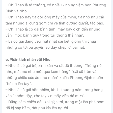
– Chị Thao là tổ trưởng, có nhiều kinh nghiệm hơn Phương
Định và Nho.
– Chị Thao hay tỉa đôi lông mày của mình, tỉa nhỏ như cái
tăm nhưng ai cũng gờm chị về tính cương quyết, táo bạo.
– Chị Thao là cô gái bình tĩnh, máy bay địch đến nhưng
vẫn “móc bánh quy trong túi, thong thả nhai”.
– Là cô gái đáng yêu, hát nhạt sai bét, giọng thì chua
nhưng có tới ba quyển sổ dày chép lời bài hát.
e. Phân tích nhân vật Nho:
– Nho là cô gái trẻ, xinh xắn và rất dễ thương: “Trông nó
nhẹ, mát mẻ như một que kem trắng”, “cái cổ tròn và
những chiếc cúc áo nhỏ nhắn” khiến Phương Định muốn
“bế nó lên tay”.
– Nho là cô gái hồn nhiên, khi bị thương nằm trong hang
vẫn “nhổm dậy, xòe tay xin mấy viên đá mưa”.
– Dũng cảm chiến đấu khi giặc tới, trong một lần phá bom
đã bị sập hầm, đất phủ kín lên người.