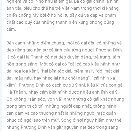
nghiệm và coi Nho như là em gái. Ba cô gái chính là hình
ảnh tiêu biểu cho thế hệ trẻ Việt Nam trong thời kì kháng
chiến chống Mỹ bởi ở họ hội tụ đầy đủ vẻ đẹp và phẩm
chất cao quý của những thanh niên xung phong dũng
cảm.
Bên cạnh những điểm chung, mỗi cô gái đều có những vẻ
đẹp riêng tạo nên sự cá tính của từng người. Phương Định
là cô gái Hà Thành có nét đẹp duyên dáng, trẻ trung, tâm
hồn trong sáng. Một cô gái có “cái cổ cao kiêu hãnh như
đài hoa loa kèn”, “hai bím tóc dài, mềm mại”, “đôi mắt dài
dài, màu nâu, hay nheo lại như chói nắng”, “cái nhìn xa
xăm”. Phương Định có cách cư xử ý nhị, kiêu kì của con gái
Hà Thành, nhạy cảm biết mình được nhiều anh lính để ý.
Cô không “săn sóc, vồn vã” như những cô gái khác nhưng
trong tâm trí cô thì “những người đẹp nhất, thông minh,
can đảm và cao thượng nhất là những người mặc quân
phục có ngôi sao trên mũ”. Sống ở nơi nguy hiểm như thế,
nhưng Phương Định vẫn giữ nguyên nét đẹp trong sáng