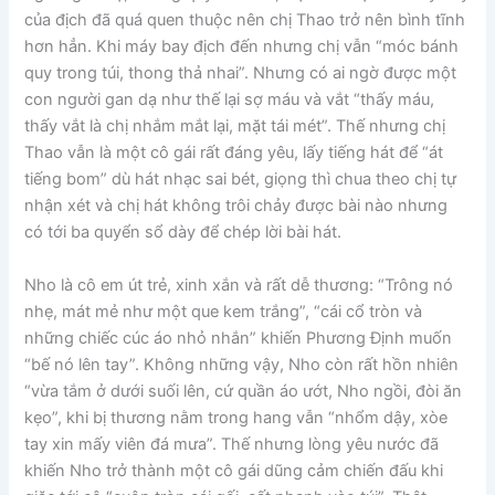
của địch đã quá quen thuộc nên chị Thao trở nên bình tĩnh
hơn hẳn. Khi máy bay địch đến nhưng chị vẫn “móc bánh
quy trong túi, thong thả nhai”. Nhưng có ai ngờ được một
con người gan dạ như thế lại sợ máu và vắt “thấy máu,
thấy vắt là chị nhắm mắt lại, mặt tái mét”. Thế nhưng chị
Thao vẫn là một cô gái rất đáng yêu, lấy tiếng hát để “át
tiếng bom” dù hát nhạc sai bét, giọng thì chua theo chị tự
nhận xét và chị hát không trôi chảy được bài nào nhưng
có tới ba quyển sổ dày để chép lời bài hát.
Nho là cô em út trẻ, xinh xắn và rất dễ thương: “Trông nó
nhẹ, mát mẻ như một que kem trắng”, “cái cổ tròn và
những chiếc cúc áo nhỏ nhắn” khiến Phương Định muốn
“bế nó lên tay”. Không những vậy, Nho còn rất hồn nhiên
“vừa tắm ở dưới suối lên, cứ quần áo ướt, Nho ngồi, đòi ăn
kẹo”, khi bị thương nằm trong hang vẫn “nhổm dậy, xòe
tay xin mấy viên đá mưa”. Thế nhưng lòng yêu nước đã
khiến Nho trở thành một cô gái dũng cảm chiến đấu khi