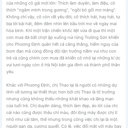
của những cô gái mới lớn: Thích làm duyên, làm điệu, cô
thích “ngắm mình trong gương”, “ngồi bó gối mơ màng”.
Không chỉ vậy, cô còn rất yêu đời, cô thích hát, hay hát, tự
bịa lời bài hát, đêm đêm nhìn lên bầu trời mơ về ngày mai
hòa bình. Khi một trận chiến khốc liệt vừa đi qua thì một
cơn mưa đá bất chợt ập xuống núi rừng Trường Sơn khiến
cho Phương Định quên hết cả căng thẳng, hiểm nguy của
bom đạn mà cùng đồng đội tận hưởng niềm vui như con
trẻ và cũng chính cơn mưa đã khiến cô nhớ lại những kí ức
vui tươi ngày còn ở Hà Nội bên gia đình và thành phố thân
yêu.
Khác với Phương Định, chị Thao lại là người có những dự
tính về tương lai thiết thực hơn bởi chị Thao là tổ trưởng
nhưng cũng không thiếu những khát khao và lãng mạn
của tuổi trẻ. Chị duyên dáng, thích làm đẹp, áo lót của chị
cái nào cũng được thêu chỉ màu, đôi lông mày được chị tỉ
nhỏ như cái tăm, thế nhưng trong công việc chị lại là một
người gan dạ, cương quyết. Có lẽ, việc đối mặt với máy bay