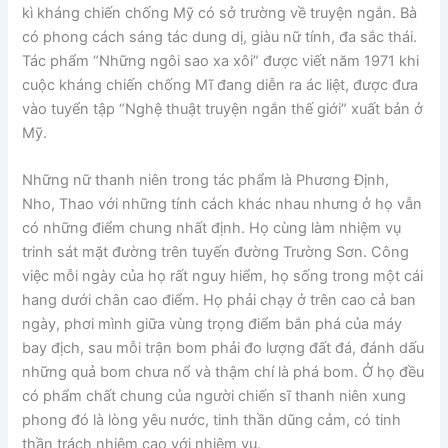
kì kháng chiến chống Mỹ có sở trường về truyện ngắn. Bà
có phong cách sáng tác dung dị, giàu nữ tính, đa sắc thái.
Tác phẩm “Những ngôi sao xa xôi” được viết năm 1971 khi
cuộc kháng chiến chống Mĩ đang diễn ra ác liệt, được đưa
vào tuyển tập “Nghệ thuật truyện ngắn thế giới” xuất bản ở
Mỹ.
Những nữ thanh niên trong tác phẩm là Phương Định,
Nho, Thao với những tính cách khác nhau nhưng ở họ vẫn
có những điểm chung nhất định. Họ cùng làm nhiệm vụ
trinh sát mặt đường trên tuyến đường Trường Sơn. Công
việc mỗi ngày của họ rất nguy hiểm, họ sống trong một cái
hang dưới chân cao điểm. Họ phải chạy ở trên cao cả ban
ngày, phơi mình giữa vùng trọng điểm bắn phá của máy
bay địch, sau mỗi trận bom phải đo lượng đất đá, đánh dấu
những quả bom chưa nổ và thậm chí là phá bom. Ở họ đều
có phẩm chất chung của người chiến sĩ thanh niên xung
phong đó là lòng yêu nước, tinh thần dũng cảm, có tinh
thần trách nhiệm cao với nhiệm vụ.