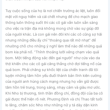
Tuy cuộc sống của họ là nơi chiến trường ác liệt, luôn đối
mặt với nguy hiểm và cái chết nhưng để cho mạch giao
thông luôn thông suốt thì các cô gái vẫn luôn sẵn sàng
cho việc ra trận địa mà không mong chờ vào sự giúp đỡ
của người khác. Là con gái nên đôi khi các cô cũng sợ hãi
nhưng những điều ấy chỉ “thoáng qua rất mờ nhạt” để
nhường chỗ cho những ý nghĩ làm thế nào để những quả
bom kia phải nổ. “Thỉnh thoảng lưỡi xẻng chạm vào quả
bom. Một tiếng động sắc đến gai người” như cứa vào da
thịt khiến cho các cô gái căng thẳng chờ đợi tiếng nổ của
quả bom. Phải chăng sự khốc liệt của chiến tranh đã tôi
luyện những tâm hồn yếu đuối thành bản lĩnh kiên cường
của người anh hùng cách mạng nhưng họ vẫn giữ được
tâm hồn trẻ trung, trong sáng, nhạy cảm và giàu mơ ước.
Khi Nho bị thương, tinh thần đồng chí, đồng đội của ba cô
gái được thể hiện rõ nét. Phương Định và chị Thao tất tưởi
lo lắng, chăm sóc Nho như những nữ y tá dày dặn kinh