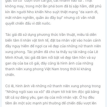
giặc tới cô “cuộn tròn cái gối, cất nhanh vào túi”. Thật
không may, trong một lần phá bom đã bị sập hầm, đất phủ
kín lên người Nho khiến Nho suýt thiệt mạng “da xanh đi,
mắt nhắm nghiền, quần áo đầy bụi” nhưng cô vẫn nhất
quyết chiến đấu vì đất nước.
Tác giả đã sử dụng phương thức trần thuật, miêu tả diễn
biến tâm lí nhân vật tinh tế, đặt ba nhân vật vào hoàn cảnh
đầy nguy hiểm để ngợi ca vẻ đẹp của những nữ thanh niên
xung phong. Tác phẩm đã cho ta thấy sự tài năng của Lê
Minh Khuê, tác giả đã làm nổi bật vẻ đẹp tâm hồn và sự
gan dạ của ba cô gái, đây cũng là hình ảnh của những
thanh niên xung phong Việt Nam trong thời kì kháng
chiến.
Có lẽ, hình ảnh về những nữ thanh niên xung phong trong
“Những ngôi sao xa xôi” đã chạm tới trái tim độc giả bằng
tất cả sự đáng yêu, gan dạ của mỗi nhân vật. Ở họ đều
tiềm ẩn một sức mạnh phi thường để chiến đấu vượt lên