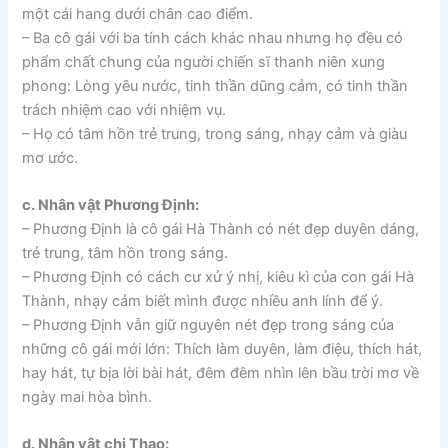
một cái hang dưới chân cao điểm.
– Ba cô gái với ba tính cách khác nhau nhưng họ đều có
phẩm chất chung của người chiến sĩ thanh niên xung
phong: Lòng yêu nước, tinh thần dũng cảm, có tinh thần
trách nhiệm cao với nhiệm vụ.
– Họ có tâm hồn trẻ trung, trong sáng, nhạy cảm và giàu
mơ ước.
c. Nhân vật Phương Định:
– Phương Định là cô gái Hà Thành có nét đẹp duyên dáng,
trẻ trung, tâm hồn trong sáng.
– Phương Định có cách cư xử ý nhị, kiêu kì của con gái Hà
Thành, nhạy cảm biết mình được nhiều anh lính để ý.
– Phương Định vẫn giữ nguyên nét đẹp trong sáng của
những cô gái mới lớn: Thích làm duyên, làm điệu, thích hát,
hay hát, tự bịa lời bài hát, đêm đêm nhìn lên bầu trời mơ về
ngày mai hòa bình.
d. Nhân vật chị Thao: