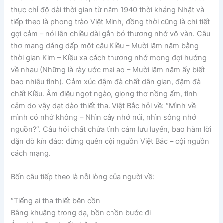
thực chỉ độ dài thời gian từ năm 1940 thời kháng Nhật và
tiếp theo là phong trào Việt Minh, đồng thời cũng là chi tiết
gợi cảm – nói lên chiều dài gắn bó thương nhớ vô vàn. Câu
thơ mang dáng dấp một câu Kiều – Mười lăm năm bằng
thời gian Kim – Kiều xa cách thương nhớ mong đợi hướng
về nhau (Những là rày ước mai ao – Mười lăm năm ấy biết
bao nhiêu tình). Cảm xúc đậm đà chất dân gian, đậm đà
chất Kiều. Âm điệu ngọt ngào, giọng thơ nồng ấm, tình
cảm do vậy dạt dào thiết tha. Việt Bắc hỏi về: “Mình về
mình có nhớ không – Nhìn cây nhớ núi, nhìn sông nhớ
nguồn?”. Câu hỏi chất chứa tình cảm lưu luyến, bao hàm lời
dặn dò kín đáo: đừng quên cội nguồn Việt Bắc – cội nguồn
cách mạng.
Bốn câu tiếp theo là nỗi lòng của người về:
“Tiếng ai tha thiết bên cồn
Bâng khuâng trong dạ, bồn chồn bước đi