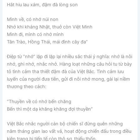
Hắt hiu lau xám, đậm đà lòng son
Mình về, có nhớ núi non
Nhớ khi kháng Nhật, thuở còn Việt Minh
Mình đi, mình có nhớ mình
Tân Trào, Hồng Thái, mái đình cây đa”
Điệp từ “nhớ” lặp đi lặp lại nhiều sắc thái ý nghĩa: nhớ là nỗi
nhớ, ghi nhớ, nhắc nhở. Hàng loạt những câu hỏi tu từ bày
tỏ tình cảm tha thiết đậm đà của Việt Bắc. Tình cảm lưu
luyến của người đưa tiễn, gửi đi nỗi nhớ mong, gài lại niềm
thương theo cách:
“Thuyền về có nhớ bến chăng
Bến thì một dạ khăng khăng đợi thuyền”
Việt Bắc nhắc người cán bộ chiến sĩ đừng quên những
năm tháng gian lao vất vả, hoạt động chiến đấu trong điều
kiện trang bị tiếp tế còn thô sơ, thiếu thốn.