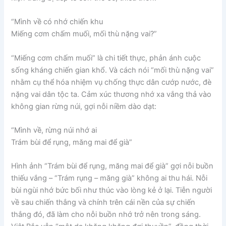
“Mình về có nhớ chiến khu
Miếng cơm chấm muối, mối thù nặng vai?”
“Miếng cơm chấm muối” là chi tiết thực, phản ánh cuộc
sống kháng chiến gian khổ. Và cách nói “mối thù nặng vai”
nhằm cụ thể hóa nhiệm vụ chống thực dân cướp nước, đè
nặng vai dân tộc ta. Cảm xúc thương nhớ xa vắng thả vào
không gian rừng núi, gợi nỗi niềm dào dạt:
“Mình về, rừng núi nhớ ai
Trám bùi để rụng, măng mai để già”
Hình ảnh “Trám bùi để rụng, măng mai để già” gợi nỗi buồn
thiếu vắng – “Trám rụng – măng già” không ai thu hái. Nỗi
bùi ngùi nhớ bức bối như thúc vào lòng kẻ ở lại. Tiễn người
về sau chiến thắng và chính trên cái nền của sự chiến
thắng đó, đã làm cho nỗi buồn nhớ trở nên trong sáng.