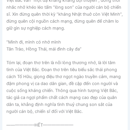
Việt Bắc vẫn “một dạ khăng khăng đợi thuyền”, đồng thời
nhắc nhở khéo léo tấm “lòng son” của người cán bộ chiến
sĩ. Xin đừng quên thời kỳ “kháng Nhật thuở còn Việt Minh”,
đừng quên cội nguồn cách mạng, đừng quên để chăm lo
giữ gìn sự nghiệp cách mạng.
“Mình đi, mình có nhớ mình
Tân Trào, Hồng Thái, mái đình cây đa”
Tóm lại, đoạn thơ trên là nỗi lòng thương nhớ, là lời tâm
tình của Việt Bắc. Đoạn thơ trên tiêu biểu sắc thái phong
cách Tố Hữu, giọng điệu thơ ngọt ngào truyền cảm, mang
đậm phong vị ca dao dân gian, đề cập đến con người và
cuộc sống kháng chiến. Thông qua hình tượng Việt Bắc,
tác giả ca ngợi phẩm chất cách mạng cao đẹp của quân
dân ta, khẳng định nghĩa tình thuỷ chung son sắt của
người cán bộ, chiến sĩ đối với Việt Bắc.
——————–HẾT———————