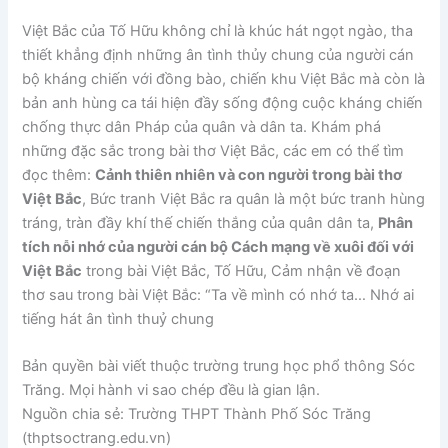
Việt Bắc của Tố Hữu không chỉ là khúc hát ngọt ngào, tha
thiết khẳng định những ân tình thủy chung của người cán
bộ kháng chiến với đồng bào, chiến khu Việt Bắc mà còn là
bản anh hùng ca tái hiện đầy sống động cuộc kháng chiến
chống thực dân Pháp của quân và dân ta. Khám phá
những đặc sắc trong bài thơ Việt Bắc, các em có thể tìm
đọc thêm:
Cảnh thiên nhiên và con người trong bài thơ
Việt Bắc
, Bức tranh Việt Bắc ra quân là một bức tranh hùng
tráng, tràn đầy khí thế chiến thắng của quân dân ta,
Phân
tích nỗi nhớ của người cán bộ Cách mạng về xuôi đối với
Việt Bắc
trong bài Việt Bắc, Tố Hữu, Cảm nhận về đoạn
thơ sau trong bài Việt Bắc: “Ta về mình có nhớ ta… Nhớ ai
tiếng hát ân tình thuỷ chung
Bản quyền bài viết thuộc trường trung học phổ thông Sóc
Trăng. Mọi hành vi sao chép đều là gian lận.
Nguồn chia sẻ: Trường THPT Thành Phố Sóc Trăng
(thptsoctrang.edu.vn)