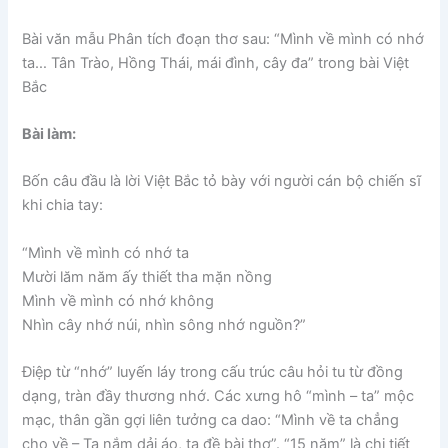
Bài văn mẫu Phân tích đoạn thơ sau: “Mình về mình có nhớ
ta… Tân Trào, Hồng Thái, mái đình, cây đa” trong bài Việt
Bắc
Bài làm:
Bốn câu đầu là lời Việt Bắc tỏ bày với người cán bộ chiến sĩ
khi chia tay:
“Mình về mình có nhớ ta
Mười lăm năm ấy thiết tha mặn nồng
Mình về mình có nhớ không
Nhìn cây nhớ núi, nhìn sông nhớ nguồn?”
Điệp từ “nhớ” luyến láy trong cấu trúc câu hỏi tu từ đồng
dạng, tràn đầy thương nhớ. Các xưng hô “mình – ta” mộc
mạc, thân gần gợi liên tưởng ca dao: “Mình về ta chẳng
cho về – Ta nắm dải áo, ta đề bài thơ”. “15 năm” là chi tiết