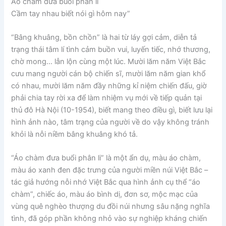
Áo chàm đưa buổi phân li
Cầm tay nhau biết nói gì hôm nay”
“Bâng khuâng, bồn chồn” là hai từ láy gợi cảm, diễn tả
trạng thái tâm lí tình cảm buồn vui, luyến tiếc, nhớ thương,
chờ mong… lẫn lộn cùng một lúc. Mười lăm năm Việt Bắc
cưu mang người cán bộ chiến sĩ, mười lăm năm gian khổ
có nhau, mười lăm năm đầy những kỉ niệm chiến đấu, giờ
phải chia tay rời xa để làm nhiệm vụ mới về tiếp quản tại
thủ đô Hà Nội (10-1954), biết mang theo điều gì, biết lưu lại
hình ảnh nào, tâm trạng của người về do vậy không tránh
khỏi là nỗi niềm bâng khuâng khó tả.
“Áo chàm đưa buổi phân li” là một ẩn dụ, màu áo chàm,
màu áo xanh đen đặc trưng của người miền núi Việt Bắc –
tác giả hướng nỗi nhớ Việt Bắc qua hình ảnh cụ thể “áo
chàm”, chiếc áo, màu áo bình dị, đơn sơ, mộc mạc của
vùng quê nghèo thượng du đồi núi nhưng sâu nặng nghĩa
tình, đã góp phần không nhỏ vào sự nghiệp kháng chiến