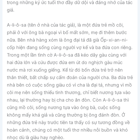
trong những ký ức tuổi thơ đầy dữ dội và đáng nhớ của tác
giả.
A-li-ô-sa (tên ở nhà của tác giả), là một đứa trẻ mồ côi,
phải ở với ông bà ngoại vì bố mất sớm, mẹ đi thêm bước
nữa. Bên nhà hàng xóm là ông đại tá đã già Ốp-xi-an-ni-
cốp hiện đang sống cùng người vợ kế và ba đứa con riêng.
Trong một lần tình cờ A-li-ô-sa đã kéo dây gàu cùng với
hai đứa lớn và cứu được đứa em út do nghịch gàu múc
nước mà rơi xuống giếng. Kể từ đó bốn đứa trẻ trở nên
thân thiết, bất chấp sự cấm đoán của người cha. Ba đứa trẻ
nhà bên có cuộc sống giàu có vì cha là đại tá, nhưng vì mồ
côi mẹ nên sống thiếu tình thương, chỉ biết nương tựa vào
nhau, lại thường hay bị cha cho ăn đòn. Còn A-li-ô-sa thì
cũng mồ côi, sống nương tựa vào ông bà, cuộc sống
không mấy khá giả và cũng thường bị ông đánh đòn. Ở
những đứa trẻ này trước tiên ta thấy có sự tương đồng về
hoàn cảnh, chúng có một tuổi thơ nhiều nỗi buồn và khó
nhọc dù là giàu hay nghèo.