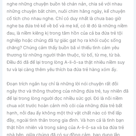
nghe những chuyện buồn tẻ chán nản, chia sẻ với nhau
những chuyện bắt chim, nuôi chim hằng ngày, kể chuyện
cổ tích cho nhau nghe. Chỉ có duy nhất là chưa bao giờ
nghe ba đứa trẻ kể về bố và mẹ kế, có lẽ đó là những niềm
đau, là niềm kiêng kị trong tâm hồn của cả ba đứa trẻ tội
nghiệp hoặc chúng đã tự giác gạt họ ra khỏi cuộc sống
chăng? Chúng cảm thấy buồn bã vì thiếu tình cảm yêu
thương từ những người thân thuộc, từ bố, từ mẹ, từ bà.
Điều đó đã để lại trong lòng A-li-ô-sa thật nhiêu niềm suy
tư và lại càng thêm yêu thích ba đứa trẻ hàng xóm ấy.
Đoạn trích ngắn tuy chỉ là những lời nói chuyện rất đỗi
ngây thơ và thông thường của những đứa trẻ, tuy nhiên đã
để lại trong lòng người đọc nhiều sức gợi. Đó là nỗi niềm
chua xót trước hoàn cảnh mồ côi của những đứa trẻ bất
hạnh, nỗi đau ấy không một thứ vật chất nào có thể lấp
đầy, ngoài tình thân trong gia đình. Và hơn cả là tình bạn
thật hồn nhiên và trong sáng của A-li-ô-sa và ba đứa trẻ
nhà bên, giữa chúng đã có sự đồng cảm, bao dung lẫn