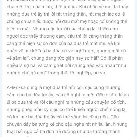
cha ruột thịt của mình, thật xót xa. Khi nhắc về mẹ, ta thấy
những đứa trẻ ấy trả lời rất thẳng thắn, rất mạch lạc có lẽ
chúng chưa hiểu được nỗi đau mất mẹ hoặc cố không thể
hiện ra mặt. Nhưng câu trả lời của chúng lại khiến cho
người đọc thấy thương cảm, câu trả lời càng thẳng thắn
càng thể hiện sự cô đơn của ba đứa trẻ mất mẹ. Và khi
nhắc về mẹ kế “cả ba đứa có vẻ nghĩ ngợi, gương mặt có
vẻ sầm lại”, chúng đang tức giận hay sợ hãi? Có lẽ phần
nhiều là sợ hãi và căm ghét bởi chúng nép vào nhau “như
những chú gà con” trông thật tội nghiệp, bơ vơ.
A-li-ô-sa cũng là một đứa trẻ mồ côi, cậu cũng thương
cảm cho ba đứa trẻ ấy, cậu cố nghĩ ra một điều gì đó để an
ủi ba đứa trẻ và rồi cậu nghĩ ra những câu chuyện cổ tích,
những phép mầu kỳ diệu có thể khiến người chết sống lại,
có khi mẹ ba đứa trẻ ấy có thể sống lại cũng nên. Câu
chuyện đấy bà từng kể cho cậu nghe rất nhiều lần. Nhưng
thật bất ngờ cả ba đứa trẻ dường như đã trưởng thành,