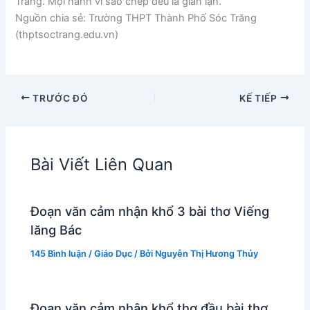
Trăng. Mọi hành vi sao chép đều là gian lận.
Nguồn chia sẻ: Trường THPT Thành Phố Sóc Trăng
(thptsoctrang.edu.vn)
TRƯỚC ĐÓ
KẾ TIẾP
Bài Viết Liên Quan
Đoạn văn cảm nhận khổ 3 bài thơ Viếng
lăng Bác
145 Bình luận
/
Giáo Dục
/ Bởi
Nguyễn Thị Hương Thủy
Đoạn văn cảm nhận khổ thơ đầu bài thơ