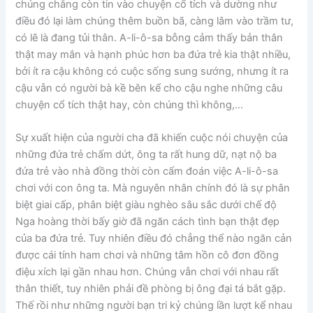
chúng chẳng còn tin vào chuyện cổ tích và dường như
điều đó lại làm chúng thêm buồn bã, càng lâm vào trầm tư,
có lẽ là đang tủi thân. A-li-ô-sa bỗng cảm thấy bản thân
thật may mắn và hạnh phúc hơn ba đứa trẻ kia thật nhiều,
bởi ít ra cậu không có cuộc sống sung sướng, nhưng ít ra
cậu vẫn có người bà kề bên kể cho cậu nghe những câu
chuyện cổ tích thật hay, còn chúng thì không,…
Sự xuất hiện của người cha đã khiến cuộc nói chuyện của
những đứa trẻ chấm dứt, ông ta rất hung dữ, nạt nộ ba
đứa trẻ vào nhà đồng thời còn cấm đoán việc A-li-ô-sa
chơi với con ông ta. Mà nguyên nhân chính đó là sự phân
biệt giai cấp, phân biệt giàu nghèo sâu sắc dưới chế độ
Nga hoàng thời bấy giờ đã ngăn cách tình bạn thật đẹp
của ba đứa trẻ. Tuy nhiên điều đó chẳng thể nào ngăn cản
được cái tính ham chơi và những tâm hồn cô đơn đồng
điệu xích lại gần nhau hơn. Chúng vẫn chơi với nhau rất
thân thiết, tuy nhiên phải đề phòng bị ông đại tá bắt gặp.
Thế rồi như những người bạn tri kỷ chúng lần lượt kể nhau