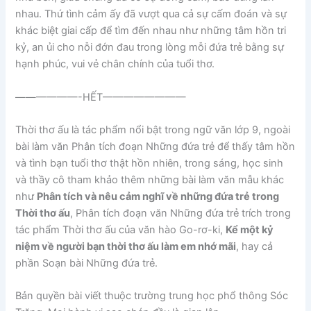
nhau. Thứ tình cảm ấy đã vượt qua cả sự cấm đoán và sự
khác biệt giai cấp để tìm đến nhau như những tâm hồn tri
kỷ, an ủi cho nỗi đớn đau trong lòng mỗi đứa trẻ bằng sự
hạnh phúc, vui vẻ chân chính của tuổi thơ.
——————-HẾT————————
Thời thơ ấu là tác phẩm nổi bật trong ngữ văn lớp 9, ngoài
bài làm văn Phân tích đoạn Những đứa trẻ để thấy tâm hồn
và tình bạn tuổi thơ thật hồn nhiên, trong sáng, học sinh
và thầy cô tham khảo thêm những bài làm văn mẫu khác
như
Phân tích và nêu cảm nghĩ về những đứa trẻ trong
Thời thơ ấu
, Phân tích đoạn văn Những đứa trẻ trích trong
tác phẩm Thời thơ ấu của văn hào Go-rơ-ki,
Kể một kỷ
niệm về người bạn thời thơ ấu làm em nhớ mãi
, hay cả
phần Soạn bài Những đứa trẻ.
Bản quyền bài viết thuộc trường trung học phổ thông Sóc