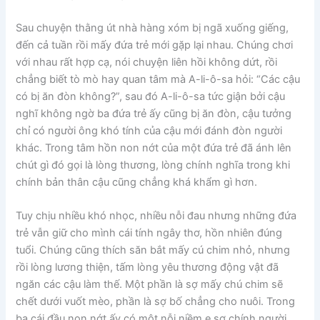
Sau chuyện thằng út nhà hàng xóm bị ngã xuống giếng,
đến cả tuần rồi mấy đứa trẻ mới gặp lại nhau. Chúng chơi
với nhau rất hợp cạ, nói chuyện liên hồi không dứt, rồi
chẳng biết tò mò hay quan tâm mà A-li-ô-sa hỏi: “Các cậu
có bị ăn đòn không?”, sau đó A-li-ô-sa tức giận bởi cậu
nghĩ không ngờ ba đứa trẻ ấy cũng bị ăn đòn, cậu tưởng
chỉ có người ông khó tính của cậu mới đánh đòn người
khác. Trong tâm hồn non nớt của một đứa trẻ đã ánh lên
chút gì đó gọi là lòng thương, lòng chính nghĩa trong khi
chính bản thân cậu cũng chẳng khá khẩm gì hơn.
Tuy chịu nhiều khó nhọc, nhiều nỗi đau nhưng những đứa
trẻ vẫn giữ cho mình cái tính ngây thơ, hồn nhiên đúng
tuổi. Chúng cũng thích săn bắt mấy cú chim nhỏ, nhưng
rồi lòng lương thiện, tấm lòng yêu thương động vật đã
ngăn các cậu làm thế. Một phần là sợ mấy chú chim sẽ
chết dưới vuốt mèo, phần là sợ bố chẳng cho nuôi. Trong
ba cái đầu non nớt ấy có một nỗi niềm e sợ chính người