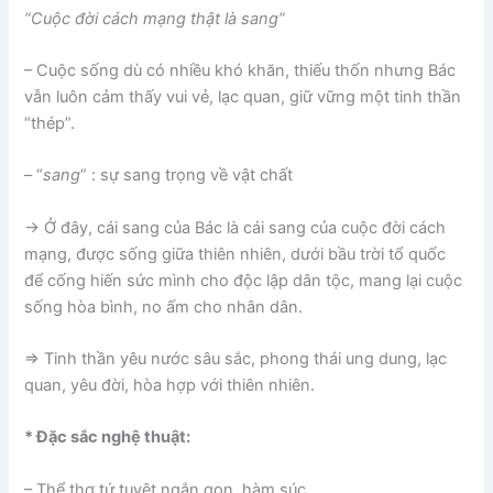
“Cuộc đời cách mạng thật là sang”
– Cuộc sống dù có nhiều khó khăn, thiếu thốn nhưng Bác
vẫn luôn cảm thấy vui vẻ, lạc quan, giữ vững một tinh thần
“thép”.
– “
sang
” : sự sang trọng về vật chất
-> Ở đây, cái sang của Bác là cái sang của cuộc đời cách
mạng, được sống giữa thiên nhiên, dưới bầu trời tổ quốc
để cống hiến sức mình cho độc lập dân tộc, mang lại cuộc
sống hòa bình, no ấm cho nhân dân.
=> Tinh thần yêu nước sâu sắc, phong thái ung dung, lạc
quan, yêu đời, hòa hợp với thiên nhiên.
* Đặc sắc nghệ thuật:
– Thể thơ tứ tuyệt ngắn gọn, hàm súc