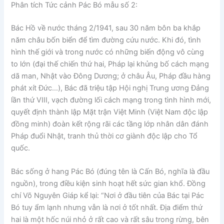
Phân tích Tức cảnh Pác Bó
mẫu số 2
:
Bác Hồ về nước tháng 2/1941, sau 30 năm bôn ba khắp
năm châu bốn biển để tìm đường cứu nước. Khi đó, tình
hình thế giới và trong nước có những biến động vô cùng
to lớn (đại thế chiến thứ hai, Pháp lại khủng bố cách mạng
dã man, Nhật vào Đông Dương; ở châu Âu, Pháp đầu hàng
phát xít Đức…), Bác đã triệu tập Hội nghị Trung ương Đảng
lần thứ VIII, vạch đường lối cách mạng trong tình hình mới,
quyết định thành lập Mặt trận Việt Minh (Việt Nam độc lập
đồng minh) đoàn kết rộng rãi các tầng lớp nhân dân đánh
Pháp đuổi Nhật, tranh thủ thời cơ giành độc lập cho Tổ
quốc.
Bác sống ở hang Pác Bó (đúng tên là Cấn Bó, nghĩa là đầu
nguồn), trong điều kiện sinh hoạt hết sức gian khổ. Đồng
chí Võ Nguyên Giáp kể lại: “Nơi ở đầu tiên của Bác tại Pác
Bó tuy ẩm lạnh nhưng vẫn là nơi ở tốt nhất. Địa điểm thứ
hai là một hốc núi nhỏ ở rất cao và rất sâu trong rừng, bên