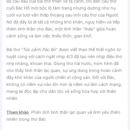
Ba câu đầu của bài thơ thiên về tả cảnh, chỉ đến câu thơ
cuối Bác Hồ mới bộc lộ tâm trạng nhưng dường như nụ
cười vui tươi vẫn thấp thoáng sau mỗi câu thơ của Người.
Nó đã đẩy lùi đi tất cả những khó khăn, nguy hiểm và tiếp
thêm tinh thần cho Bác, một tinh thần “thép” giữa hoàn
cảnh sống và làm việc thiếu thốn, gian khổ.
Bài thơ “
Tức cảnh Pác Bó
” được viết theo thể thất ngôn tứ
tuyệt cùng với cách ngắt nhịp 4/3 đã tạo nên nhịp điệu thơ
nhẹ nhàng, khoan thai. Giọng thơ hài hước, hóm hỉnh đã
cho thấy tinh thần lạc quan, sự ung dung trong hoàn cảnh
đầy khó khăn của người chiến sĩ cộng sản. Đối với Bác,
không có niềm vui nào lớn hơn là niềm vui làm cách mạng,
mang lại độc lập cho dân tộc và sống hòa hợp với thiên
nhiên.
Tham khảo
:
Phân tích tinh thần lạc quan và tình yêu thiên
nhiên trong thơ Bác