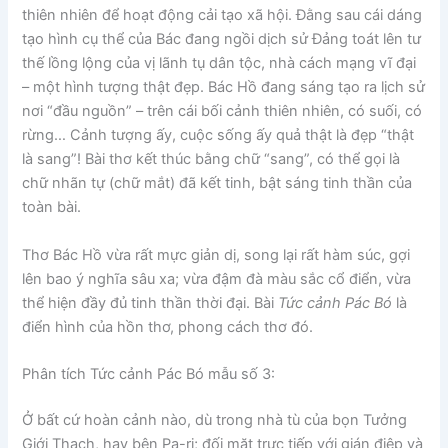
thiên nhiên để hoạt động cải tạo xã hội. Đằng sau cái dáng
tạo hình cụ thể của Bác đang ngồi dịch sử Đảng toát lên tư
thế lồng lộng của vị lãnh tụ dân tộc, nhà cách mạng vĩ đại
– một hình tượng thật đẹp. Bác Hồ đang sáng tạo ra lịch sử
nơi “đầu nguồn” – trên cái bối cảnh thiên nhiên, có suối, có
rừng… Cảnh tượng ấy, cuộc sống ấy quả thật là đẹp “thật
là sang”! Bài thơ kết thúc bằng chữ “sang”, có thể gọi là
chữ nhãn tự (chữ mắt) đã kết tinh, bật sáng tinh thần của
toàn bài.
Thơ Bác Hồ vừa rất mực giản dị, song lại rất hàm súc, gợi
lên bao ý nghĩa sâu xa; vừa đậm đà màu sắc cổ điển, vừa
thể hiện đầy đủ tinh thần thời đại. Bài
Tức cảnh Pác Bó
là
điển hình của hồn thơ, phong cách thơ đó.
Phân tích Tức cảnh Pác Bó
mẫu số 3
:
Ở bất cứ hoàn cảnh nào, dù trong nhà tù của bọn Tưởng
Giới Thạch, hay bên Pa-ri; đối mặt trực tiếp với gián điệp và