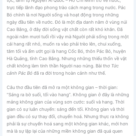
tộc, lãnh tụ Nguyễn Ái Quốc – Hồ Chí Minh trở về nước,
trực tiếp lãnh đạo phong trào cách mạng trong nước. Pác
Bó chính là nơi Người sống và hoạt động trong những
ngày đầu tiên về nước. Đó là một địa danh nằm ở vùng núi
Cao Bằng, ở đây đời sống vật chất còn rất khó khăn. Đã
ngoài năm mươi tuổi rồi vậy mà Người phải sống trong một
cái hang rất nhỏ, muốn ra vào phải trèo lên, chui xuống,
tăm tối và ẩm ướt gọi là hang Cốc Bó, thôn Pác Bó, huyện
Hà Quảng, tỉnh Cao Bằng. Nhưng những thiếu thốn về vật
chất không làm tinh thần Người nao núng. Bài thơ
Tức
cảnh Pác Bó
đã ra đời trong hoàn cảnh như thế.
Câu thơ đầu tiên đã mở ra một không gian – thời gian:
“Sáng ra bờ suối, tối vào hang”. Không gian ở đây là những
mảng không gian của vùng sơn cước: suối và hang. Thời
gian có sự luân chuyển: sáng đến tối. Không gian và thời
gian đều có sự thay đổi, chuyển hoá. Nhưng thực ra không
phải là sự chuyển hoá sang một không gian khác, mới hơn
mà là sự lặp lại của những miền không gian đã quá quen