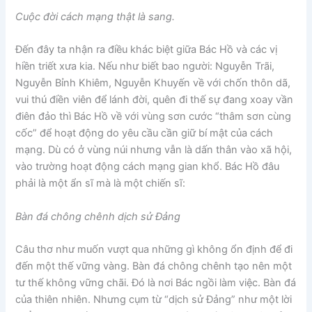
Cuộc đời cách mạng thật là sang.
Đến đây ta nhận ra điều khác biệt giữa Bác Hồ và các vị
hiền triết xưa kia. Nếu như biết bao người: Nguyễn Trãi,
Nguyễn Bỉnh Khiêm, Nguyễn Khuyến về với chốn thôn dã,
vui thú điền viên để lánh đời, quên đi thế sự đang xoay vần
điên đảo thì Bác Hồ về với vùng sơn cước “thâm sơn cùng
cốc” để hoạt động do yêu cầu cần giữ bí mật của cách
mạng. Dù có ở vùng núi nhưng vẫn là dấn thân vào xã hội,
vào trường hoạt động cách mạng gian khổ. Bác Hồ đâu
phải là một ẩn sĩ mà là một chiến sĩ:
Bàn đá chông chênh dịch sử Đảng
Câu thơ như muốn vượt qua những gì không ổn định để đi
đến một thế vững vàng. Bàn đá chông chênh tạo nên một
tư thế không vững chãi. Đó là nơi Bác ngồi làm việc. Bàn đá
của thiên nhiên. Nhưng cụm từ “dịch sử Đảng” như một lời