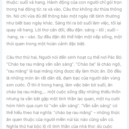
thuộc: suối và hang. Hành động của con người chỉ gói trọn
trong hai động từ: ra và vào. Câu thơ không dư thừa thông
tin. Nó chỉ vừa đủ để thông báo một ngày rất bình thường
như biết bao ngày khác. Sáng thì ra bờ suối làm việc, tối lại
quay về hang. Lời thơ cân đối, đều đặn: sáng – tối ; suối –
hang, ra – vào. Sự đều đặn đó thể hiện một nếp sống, một
thói quen trong một hoàn cảnh đặc biệt.
Câu thơ thứ hai, Người nói đến sinh hoạt cụ thể nơi Pác Bó:
“Cháo bẹ rau măng vẫn sẵn sàng”. “Cháo bẹ” là cháo ngô,
“rau măng” là loại măng rừng được lấy làm thức ăn. Đó đều
là những món ăn rất dân dã, đạm bạc của người dân vùng
sơn cước. Ở thì ở trong hang, làm việc bên bờ suối, ăn
cháo bẹ rau măng,… một cuộc sống đầy những thiếu thốn
nhưng ta vẫn bắt gặp một tinh thần lạc quan, một nụ cười
hóm hỉnh qua cụm từ “vẫn sẵn sàng”. “Vẫn sẵn sàng” có
thể hiểu theo hai nghĩa: “cháo bẹ rau măng” – những thức
ăn quen thuộc của người miền núi lúc nào cũng sẵn có.
Nghĩa thứ hai bộc lộ rõ tinh thần của nhà thơ: dù cuộc