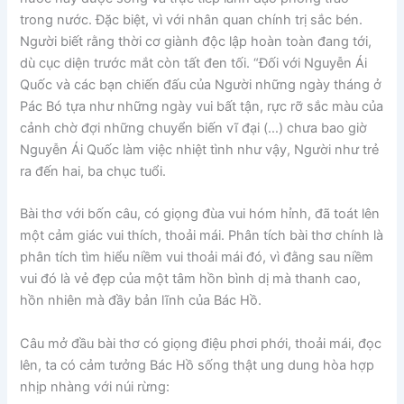
trong nước. Đặc biệt, vì với nhân quan chính trị sắc bén.
Người biết rằng thời cơ giành độc lập hoàn toàn đang tới,
dù cục diện trước mắt còn tất đen tối. “Đối với Nguyễn Ái
Quốc và các bạn chiến đấu của Người những ngày tháng ở
Pác Bó tựa như những ngày vui bất tận, rực rỡ sắc màu của
cảnh chờ đợi những chuyển biến vĩ đại (…) chưa bao giờ
Nguyễn Ái Quốc làm việc nhiệt tình như vậy, Người như trẻ
ra đến hai, ba chục tuổi.
Bài thơ với bốn câu, có giọng đùa vui hóm hỉnh, đã toát lên
một cảm giác vui thích, thoải mái. Phân tích bài thơ chính là
phân tích tìm hiểu niềm vui thoải mái đó, vì đằng sau niềm
vui đó là vẻ đẹp của một tâm hồn bình dị mà thanh cao,
hồn nhiên mà đầy bản lĩnh của Bác Hồ.
Câu mở đầu bài thơ có giọng điệu phơi phới, thoải mái, đọc
lên, ta có cảm tưởng Bác Hồ sống thật ung dung hòa hợp
nhịp nhàng với núi rừng: