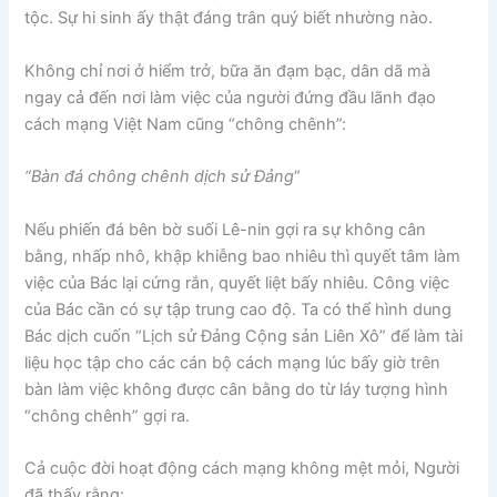
tộc. Sự hi sinh ấy thật đáng trân quý biết nhường nào.
Không chỉ nơi ở hiểm trở, bữa ăn đạm bạc, dân dã mà
ngay cả đến nơi làm việc của người đứng đầu lãnh đạo
cách mạng Việt Nam cũng “chông chênh”:
“Bàn đá chông chênh dịch sử Đảng
“
Nếu phiến đá bên bờ suối Lê-nin gợi ra sự không cân
bằng, nhấp nhô, khập khiễng bao nhiêu thì quyết tâm làm
việc của Bác lại cứng rắn, quyết liệt bấy nhiêu. Công việc
của Bác cần có sự tập trung cao độ. Ta có thể hình dung
Bác dịch cuốn “Lịch sử Đảng Cộng sản Liên Xô” để làm tài
liệu học tập cho các cán bộ cách mạng lúc bấy giờ trên
bàn làm việc không được cân bằng do từ láy tượng hình
“chông chênh” gợi ra.
Cả cuộc đời hoạt động cách mạng không mệt mỏi, Người
đã thấy rằng: