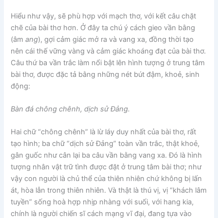
Hiểu như vậy, sẽ phù hợp với mạch thơ, với kết câu chặt
chẽ của bài thơ hơn. Ở đây ta chú ý cách gieo vần bằng
(âm
ang
), gợi cảm giác mở ra và vang xa, đồng thời tạo
nên cái thế vững vàng và cảm giác khoáng đạt của bài thơ.
Câu thứ ba vần trắc làm nổi bật lên hình tượng ở trung tâm
bài thơ, được đặc tả bằng những nét bút đậm, khoẻ, sinh
động:
Bàn đá chông chênh, dịch sử Đảng.
Hai chữ “chông chênh” là lừ láy duy nhất của bài thơ, rất
tạo hình; ba chữ “dịch sử Đảng” toàn vần trắc, thật khoẻ,
gân guốc như cân lại ba câu vần bằng vang xa. Đó là hình
tượng nhân vật trữ tình được đặt ở trung tâm bài thơ; như
vậy con người là chủ thể của thiên nhiên chứ không bị lấn
át, hòa lẫn trong thiên nhiên. Và thật là thú vị, vị “khách lâm
tuyền” sống hoà hợp nhịp nhàng với suối, với hang kia,
chính là người chiến sĩ cách mạng vĩ đại, đang tựa vào