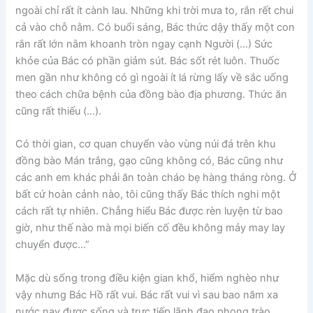
ngoài chỉ rất ít cành lau. Những khi trời mưa to, rắn rết chui
cả vào chỗ nằm. Có buổi sáng, Bác thức dậy thấy một con
rắn rất lớn nằm khoanh tròn ngay cạnh Người (…) Sức
khỏe của Bác có phần giảm sút. Bác sốt rét luôn. Thuốc
men gần như không có gì ngoài ít lá rừng lấy về sắc uống
theo cách chữa bệnh của đồng bào địa phương. Thức ăn
cũng rất thiếu (…).
Có thời gian, cơ quan chuyển vào vùng núi đá trên khu
đồng bào Mán trắng, gạo cũng không có, Bác cũng như
các anh em khác phải ăn toàn cháo bẹ hàng tháng ròng. Ở
bất cứ hoàn cảnh nào, tôi cũng thấy Bác thích nghi một
cách rất tự nhiên. Chẳng hiểu Bác được rèn luyện từ bao
giờ, như thế nào mà mọi biến cố đều không mảy may lay
chuyển được…”
Mặc dù sống trong điều kiện gian khổ, hiểm nghèo như
vậy nhưng Bác Hồ rất vui. Bác rất vui vì sau bao năm xa
nước nay được sống và trực tiếp lãnh đạo phong trào