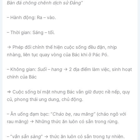
Bàn đá chông chênh dịch sử Đảng”
– Hành động: Ra – vào.
– Thời gian: Sáng – tối.
-> Phép đối chỉnh thể hiện cuộc sống đều đặn, nhịp
nhàng, liên tục quay vòng của Bác khi ở Pác Pó.
– Không gian:
Suối – hang
-> 2 địa điểm làm việc, sinh hoạt
chính của Bác
=> Cuộc sống bí mật nhưng Bác vẫn giữ được nề nếp, quy
củ, phong thái ung dung, chủ động.
– Ăn uống đạm bạc: “
Cháo bẹ, rau măng”
(cháo ngô với
rau măng) -> Những thức ăn luôn có sẵn trong rừng.
– “
vẫn sẵn sàng
” -> thức ăn luôn có sẵn trong tự nhiên.