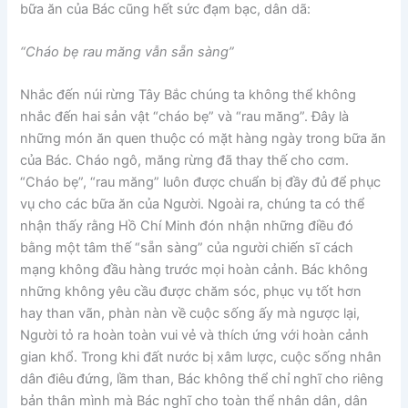
bữa ăn của Bác cũng hết sức đạm bạc, dân dã:
“Cháo bẹ rau măng vẫn sẵn sàng”
Nhắc đến núi rừng Tây Bắc chúng ta không thể không
nhắc đến hai sản vật “cháo bẹ” và “rau măng”. Đây là
những món ăn quen thuộc có mặt hàng ngày trong bữa ăn
của Bác. Cháo ngô, măng rừng đã thay thế cho cơm.
“Cháo bẹ”, “rau măng” luôn được chuẩn bị đầy đủ để phục
vụ cho các bữa ăn của Người. Ngoài ra, chúng ta có thể
nhận thấy rằng Hồ Chí Minh đón nhận những điều đó
bằng một tâm thế “sẵn sàng” của người chiến sĩ cách
mạng không đầu hàng trước mọi hoàn cảnh. Bác không
những không yêu cầu được chăm sóc, phục vụ tốt hơn
hay than vãn, phàn nàn về cuộc sống ấy mà ngược lại,
Người tỏ ra hoàn toàn vui vẻ và thích ứng với hoàn cảnh
gian khổ. Trong khi đất nước bị xâm lược, cuộc sống nhân
dân điêu đứng, lầm than, Bác không thể chỉ nghĩ cho riêng
bản thân mình mà Bác nghĩ cho toàn thể nhân dân, dân