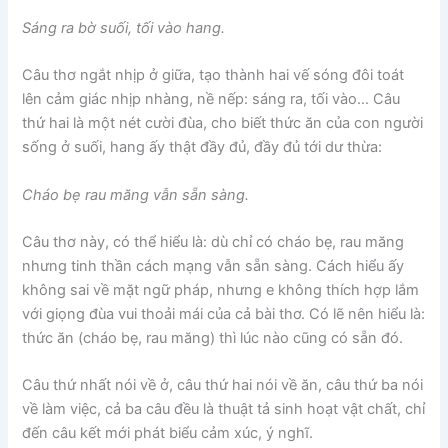
Sáng ra bờ suối, tối vào hang.
Câu thơ ngắt nhịp ở giữa, tạo thành hai vế sóng đôi toát
lên cảm giác nhịp nhàng, nề nếp: sáng ra, tối vào… Câu
thứ hai là một nét cười đùa, cho biết thức ăn của con người
sống ở suối, hang ấy thật đầy đủ, đầy đủ tới dư thừa:
Cháo bẹ rau măng vẫn sẵn sàng.
Câu thơ này, có thể hiểu là: dù chỉ có cháo bẹ, rau măng
nhưng tinh thần cách mạng vẫn sẵn sàng. Cách hiểu ấy
không sai về mặt ngữ pháp, nhưng e không thích hợp lắm
với giọng đùa vui thoải mái của cả bài thơ. Có lẽ nên hiểu là:
thức ăn (cháo bẹ, rau măng) thì lúc nào cũng có sẵn đó.
Câu thứ nhất nói về ở, câu thứ hai nói về ăn, câu thứ ba nói
về làm việc, cả ba câu đều là thuật tả sinh hoạt vật chất, chỉ
đến câu kết mới phát biểu cảm xúc, ý nghĩ.