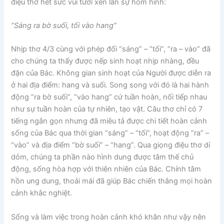
điệu thơ hết sức vui tươi xen lẫn sự hóm hỉnh:
“Sáng ra bờ suối, tối vào hang”
Nhịp thơ 4/3 cùng với phép đối “sáng” – “tối”, “ra – vào” đã
cho chúng ta thấy được nếp sinh hoạt nhịp nhàng, đều
đặn của Bác. Không gian sinh hoạt của Người được diễn ra
ở hai địa điểm: hang và suối. Song song với đó là hai hành
động “ra bờ suối”, “vào hang” cứ tuần hoàn, nối tiếp nhau
như sự tuần hoàn của tự nhiên, tạo vật. Câu thơ chỉ có 7
tiếng ngắn gọn nhưng đã miêu tả được chi tiết hoàn cảnh
sống của Bác qua thời gian “sáng” – “tối”, hoạt động “ra” –
“vào” và địa điểm “bờ suối” – “hang”. Qua giọng điệu thơ dí
dỏm, chúng ta phần nào hình dung được tâm thế chủ
động, sống hòa hợp với thiên nhiên của Bác. Chính tâm
hồn ung dung, thoải mái đã giúp Bác chiến thắng mọi hoàn
cảnh khắc nghiệt.
Sống và làm việc trong hoàn cảnh khó khăn như vậy nên