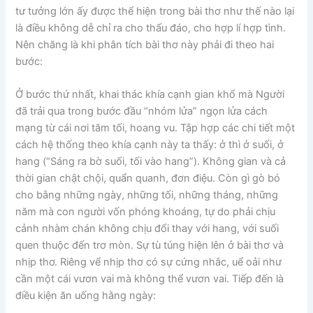
tư tưởng lớn ấy được thể hiện trong bài thơ như thế nào lại
là điều không dễ chỉ ra cho thấu đáo, cho hợp lí hợp tình.
Nên chăng là khi phân tích bài thơ này phải đi theo hai
bước:
Ở bước thứ nhất, khai thác khía cạnh gian khổ mà Người
đã trải qua trong bước đầu “nhóm lửa” ngọn lửa cách
mạng từ cái nơi tăm tối, hoang vu. Tập hợp các chi tiết một
cách hệ thống theo khía cạnh này ta thấy: ở thì ở suối, ở
hang (“Sáng ra bờ suối, tối vào hang”). Không gian và cả
thời gian chật chội, quẩn quanh, đơn điệu. Còn gì gò bó
cho bằng những ngày, những tối, những tháng, những
năm mà con người vốn phóng khoáng, tự do phải chịu
cảnh nhàm chán không chịu đổi thay với hang, với suối
quen thuộc đến trơ mòn. Sự tù túng hiện lên ở bài thơ và
nhịp thơ. Riêng vể nhịp thơ có sự cứng nhắc, uể oải như
cần một cái vươn vai mà không thể vươn vai. Tiếp đến là
điều kiện ăn uống hằng ngày: