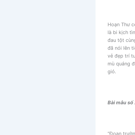
Hoạn Thư có
là bi kịch 
đau tột cùn
đã nói lên t
vẻ đẹp trí 
mù quáng đã
gió.
Bài mẫu số 
“Đoạn trườn