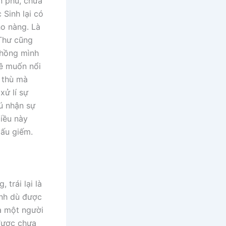
ôn phu, chưa
 Sinh lại có
ho nàng. Là
Thư cũng
chồng mình
hề muốn nổi
ả thù mà
xử lí sự
ú nhận sự
iều này
iấu giếm.
trái lại là
inh dù được
a một người
được chưa