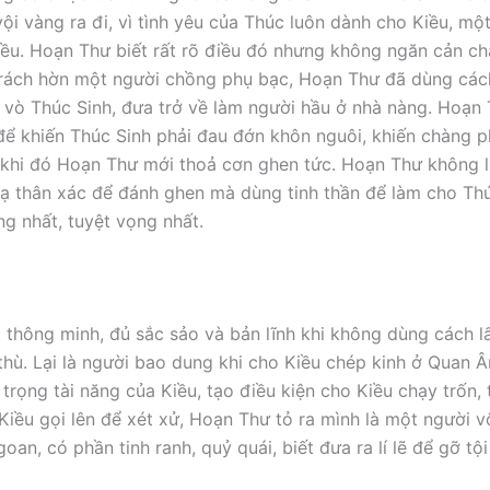
vội vàng ra đi, vì tình yêu của Thúc luôn dành cho Kiều, mộ
ều. Hoạn Thư biết rất rõ điều đó nhưng không ngăn cản chà
 trách hờn một người chồng phụ bạc, Hoạn Thư đã dùng các
 vò Thúc Sinh, đưa trở về làm người hầu ở nhà nàng. Hoạn
ể khiến Thúc Sinh phải đau đớn khôn nguôi, khiến chàng p
 khi đó Hoạn Thư mới thoả cơn ghen tức. Hoạn Thư không 
ạ thân xác để đánh ghen mà dùng tinh thần để làm cho Thú
ng nhất, tuyệt vọng nhất.
t thông minh, đủ sắc sảo và bản lĩnh khi không dùng cách 
 thù. Lại là người bao dung khi cho Kiều chép kinh ở Quan
 trọng tài năng của Kiều, tạo điều kiện cho Kiều chạy trốn, 
 Kiều gọi lên để xét xử, Hoạn Thư tỏ ra mình là một người 
oan, có phần tinh ranh, quỷ quái, biết đưa ra lí lẽ để gỡ tộ