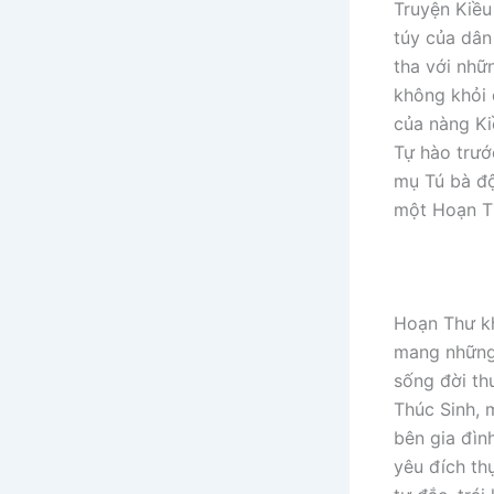
Truyện Kiều
túy của dân 
tha với nhữ
không khỏi 
của nàng Ki
Tự hào trướ
mụ Tú bà độ
một Hoạn Th
Hoạn Thư kh
mang những 
sống đời th
Thúc Sinh, 
bên gia đìn
yêu đích th