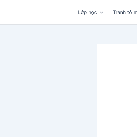
Nhảy
tới
Lớp học
Tranh tô 
nội
dung