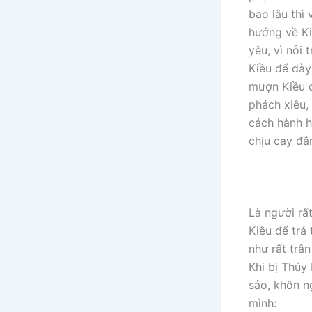
bao lâu thì 
hướng về Ki
yêu, vì nỗi
Kiều để dày
mượn Kiều đ
phách xiêu,
cách hành h
chịu cay đắ
Là người rấ
Kiều để trả
như rất trân
Khi bị Thúy
sảo, khôn ng
mình: