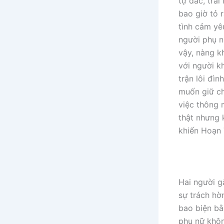
tự đắc, trái
bao giờ tỏ 
tình cảm yê
người phụ n
vậy, nàng k
với người k
trận lôi đì
muốn giữ ch
việc thông 
thật nhưng 
khiến Hoạn 
Hai người g
sự trách hờ
bao biện bằ
phụ nữ khôn