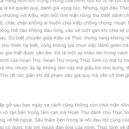
 lại nàng luôn tôn trọng chồng của mình, đối xử tử tế với h
ra là kẻ quyền quý, danh gia vọng tộc. Nhưng, ngờ đâu Thúc
u thương với Kiều, một mối tình mặn nồng tha thiết dành c
ữ, chắc chắn không ai muốn chịu kiếp chồng chung. Hoạn 
hông thể nào không đau lòng, cào xé ruột gan khi chia sẻ 
hác. Dù biết chuyện giữa Kiều và Thúc nhưng nàng không 
nh cho thiên hạ biết, cũng không lựa chọn việc đánh ghen tr
o gia thất được yên ấm. Đó là một sự khéo léo trong cách 
minh của Hoạn Thư. Hoạn Thư mong Thúc Sinh có thể tự th
kẻ như nhược ấy lại không làm vậy mà giấu kín như bưng, đ
Thư rất tức giận khi đã phạm vào giá quy mà vẫn cố tình g
ặp gỡ sau bao ngày xa cách cũng không còn chút mặn nồng, 
n vô tận bên trong tâm can mà Hoạn Thư dành cho Thúc S
ng vẻ bề ngoài. Sâu thẳm bên trong là nỗi đau tột cùng củ
g có được trái tim người đàn ông của mình. Thúc Sinh về 