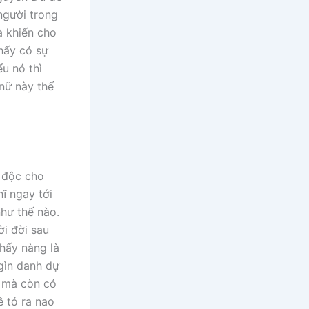
người trong
à khiến cho
hấy có sự
u nó thì
nữ này thế
y độc cho
ĩ ngay tới
như thế nào.
ời đời sau
thấy nàng là
 gìn danh dự
h mà còn có
ề tỏ ra nao