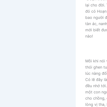
lại cho đời
đó có Hoạn 
bao người đ
tàn ác, nan
mới biết đư
nào!
Mỗi khi nói
thói ghen t
lúc nàng đố
Có lẽ đây l
đều nhớ tới
một con ngư
cho chồng, 
lòng vị tha