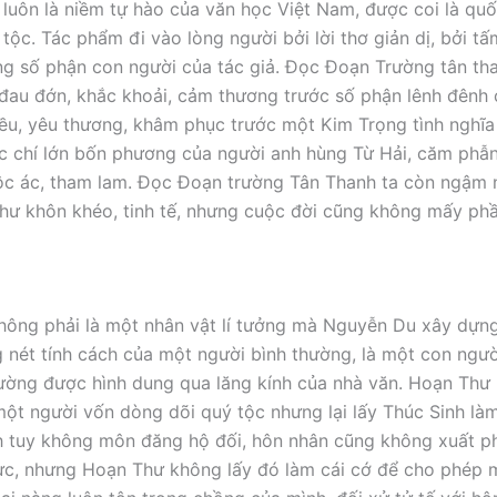
 luôn là niềm tự hào của văn học Việt Nam, được coi là qu
tộc. Tác phẩm đi vào lòng người bởi lời thơ giản dị, bởi tấ
ng số phận con người của tác giả. Đọc Đoạn Trường tân th
đau đớn, khắc khoải, cảm thương trước số phận lênh đênh 
ều, yêu thương, khâm phục trước một Kim Trọng tình nghĩa
c chí lớn bốn phương của người anh hùng Từ Hải, căm phẫ
c ác, tham lam. Đọc Đoạn trường Tân Thanh ta còn ngậm n
ư khôn khéo, tinh tế, nhưng cuộc đời cũng không mấy ph
ông phải là một nhân vật lí tưởng mà Nguyễn Du xây dựng, 
nét tính cách của một người bình thường, là một con ngư
ường được hình dung qua lăng kính của nhà văn. Hoạn Thư 
một người vốn dòng dõi quý tộc nhưng lại lấy Thúc Sinh là
h tuy không môn đăng hộ đối, hôn nhân cũng không xuất ph
ực, nhưng Hoạn Thư không lấy đó làm cái cớ để cho phép m