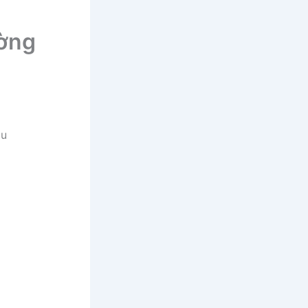
ường
Du