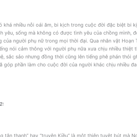
 khá nhiều nỗi oái ăm, bi kịch trong cuộc đời đặc biệt bi k
tình yêu, sống mà không có được tình yêu của chồng mình, đ
g của người phụ nữ trong mọi thời đại. Qua nhân vật Hoạn T
iếng nói cảm thông với người phụ nữa xưa chịu nhiều thiệt t
tuệ, sắc sảo nhưng đồng thời cũng lên tiếng phê phán thói 
 góp phần làm cho cuộc đời của người khác chịu nhiều đa
2:
g tân thanh” hay “truyện Kiều” là một thiên tuyệt bút mà 