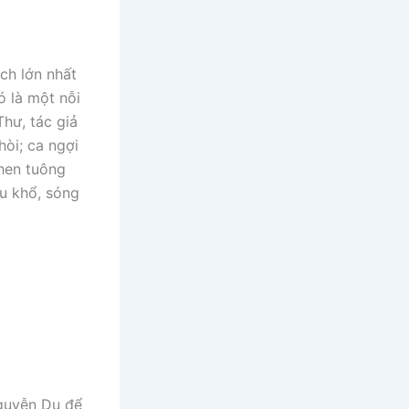
ịch lớn nhất
ó là một nỗi
hư, tác giả
hòi; ca ngợi
ghen tuông
u khổ, sóng
Nguyễn Du để