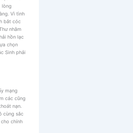
t lòng
ng. Vì tình
h bắt cóc
 Thư nhằm
hải hồn lạc
lựa chọn
c Sinh phải
lấy mạng
 Âm các cũng
thoát nạn.
vô cùng sắc
i cho chính