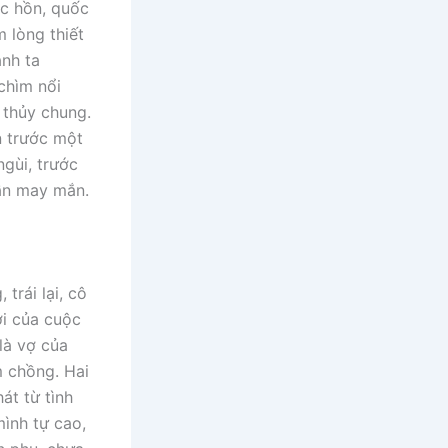
ốc hồn, quốc
m lòng thiết
anh ta
chìm nổi
 thủy chung.
n trước một
gùi, trước
ần may mắn.
trái lại, cô
ời của cuộc
là vợ của
m chồng. Hai
át từ tình
ình tự cao,