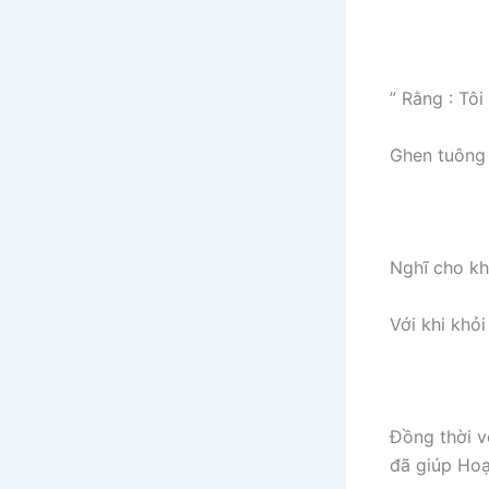
” Rằng : Tô
Ghen tuông 
Nghĩ cho khi
Với khi khỏ
Đồng thời v
đã giúp Hoạ