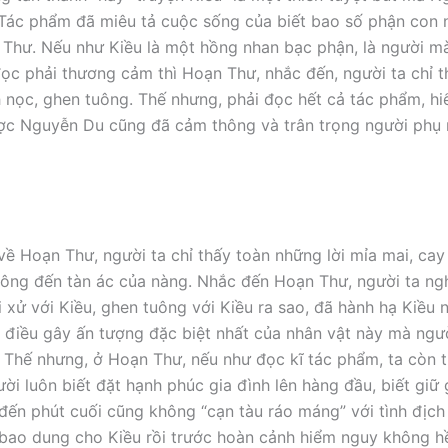
. Tác phẩm đã miêu tả cuộc sống của biết bao số phận con 
Thư. Nếu như Kiều là một hồng nhan bạc phận, là người m
ọc phải thương cảm thì Hoạn Thư, nhắc đến, người ta chỉ t
h nọc, ghen tuông. Thế nhưng, phải đọc hết cả tác phẩm, hiể
ợc Nguyễn Du cũng đã cảm thông và trân trọng người phụ 
 về Hoạn Thư, người ta chỉ thấy toàn những lời mỉa mai, ca
uông đến tàn ác của nàng. Nhắc đến Hoạn Thư, người ta ngh
i xử với Kiều, ghen tuông với Kiều ra sao, đã hành hạ Kiều 
à điều gây ấn tượng đặc biệt nhất của nhân vật này mà ngư
. Thế nhưng, ở Hoạn Thư, nếu như đọc kĩ tác phẩm, ta còn 
ời luôn biết đặt hạnh phúc gia đình lên hàng đầu, biết giữ
đến phút cuối cũng không “cạn tàu ráo máng” với tình địc
, bao dung cho Kiều rồi trước hoàn cảnh hiểm nguy không h