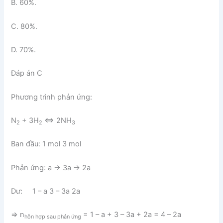
B. 60%.
C. 80%.
D. 70%.
Đáp án C
Phương trình phản ứng:
N
+ 3H
⇔ 2NH
2
2
3
Ban đầu: 1 mol 3 mol
Phản ứng: a → 3a → 2a
Dư: 1 – a 3 – 3a 2a
=> n
= 1 – a + 3 – 3a + 2a = 4 – 2a
hỗn hợp sau phản ứng