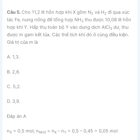
Câu 5.
Cho 11,2 lít hỗn hợp khi X gồm N
và H
đi qua xúc
2
2
tác Fe, nung nống để tổng hợp NH
thu được 10,08 lít hỗn
3
hợp khí Y. Hấp thụ toàn bộ Y vào dung dịch AlCl
dư, thu
3
được m gam kết tủa. Các thể tích khí đó ở cùng điều kiện.
Giá trị của m là
A. 1,3.
B. 2,6.
C. 5,2.
D. 3,9.
Đáp án A
n
= 0,5 mol; n
= n
– n
= 0,5 – 0,45 = 0,05 mol
X
NH3
X
Y