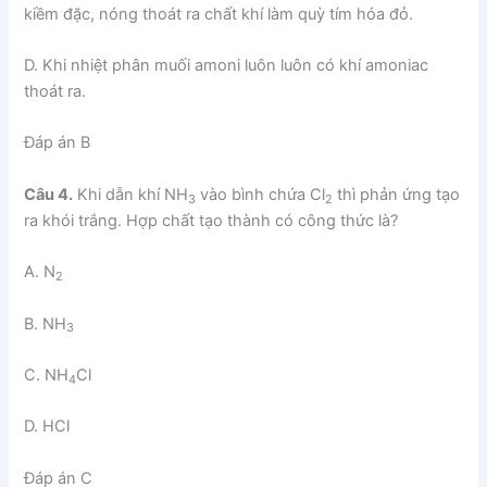
kiềm đặc, nóng thoát ra chất khí làm quỳ tím hóa đỏ.
D. Khi nhiệt phân muối amoni luôn luôn có khí amoniac
thoát ra.
Đáp án B
Câu 4.
Khi dẫn khí NH
vào bình chứa Cl
thì phản ứng tạo
3
2
ra khói trắng. Hợp chất tạo thành có công thức là?
A. N
2
B. NH
3
C. NH
Cl
4
D. HCl
Đáp án C