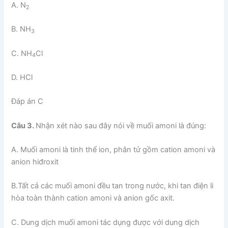
A. N
2
B. NH
3
C. NH
Cl
4
D. HCl
Đáp án C
Câu 3.
Nhận xét nào sau đây nói về muối amoni là đúng:
A. Muối amoni là tinh thể ion, phân tử gồm cation amoni và
anion hiđroxit
B.Tất cả các muối amoni đều tan trong nước, khi tan điện li
hòa toàn thành cation amoni và anion gốc axit.
C. Dung dịch muối amoni tác dụng được với dung dịch