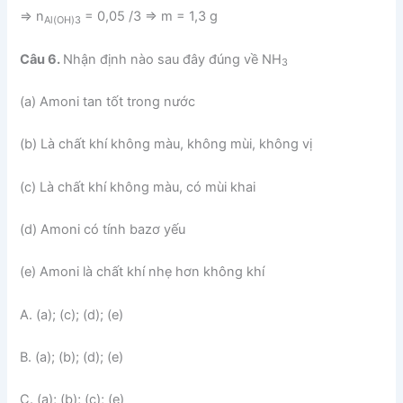
⇒ n
= 0,05 /3 ⇒ m = 1,3 g
Al(OH)3
Câu 6.
Nhận định nào sau đây đúng về NH
3
(a) Amoni tan tốt trong nước
(b) Là chất khí không màu, không mùi, không vị
(c) Là chất khí không màu, có mùi khai
(d) Amoni có tính bazơ yếu
(e) Amoni là chất khí nhẹ hơn không khí
A. (a); (c); (d); (e)
B. (a); (b); (d); (e)
C. (a); (b); (c); (e)