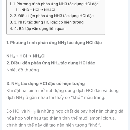
1. Phương trình phản ứng NH3 tác dụng HCl đặc
NH3 + HCl → NH4Cl
2. Điều kiện phản ứng NH3 tác dụng HCl đặc
3. NH3 tác dụng HCl đặc có hiện tượng
4. Bài tập vận dụng liên quan
1. Phương trình phản ứng NH
tác dụng HCl đặc
3
NH
+ HCl → NH
Cl
3
4
2. Điều kiện phản ứng NH
tác dụng HCl đặc
3
Nhiệt độ thường
3. NH
tác dụng HCl đặc có hiện tượng
3
Khi đặt hai bình mở nút đựng dung dịch HCl đặc và dung
dịch NH
ở gần nhau thì thấy có “khói” màu trắng.
3
Do HCl và NH
là những hợp chất dễ bay hơi nên chúng đã
3
hóa hợp với nhau tạo thành tinh thể muối amoni clorua,
chính tinh thể này đã tạo nên hiện tượng “khói”.