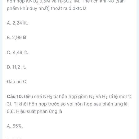
hỗn hợp KNO
0,5M và H
SO
1M. Thể tích khí NO (sản
3
2
4
phẩm khử duy nhất) thoát ra ở đktc là
A. 2,24 lít.
B. 2,99 lít.
C. 4,48 lít.
D. 11,2 lít.
Đáp án C
Câu 10.
Điều chế NH
từ hỗn hợp gồm N
và H
(tỉ lệ mol 1:
3
2
2
3). Tỉ khối hỗn hợp trước so với hỗn hợp sau phản ứng là
0,6. Hiệu suất phản ứng là
A. 65%.