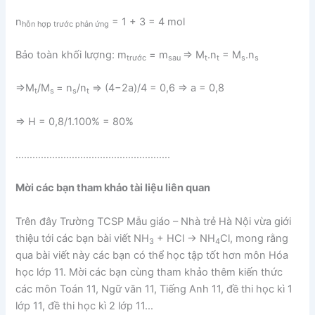
n
= 1 + 3 = 4 mol
hỗn hợp trước phản ứng
Bảo toàn khối lượng: m
= m
=> M
.n
= M
.n
trước
sau
t
t
s
s
=>M
/M
= n
/n
=> (4−2a)/4 = 0,6 => a = 0,8
t
s
s
t
=> H = 0,8/1.100% = 80%
……………………………………………….
Mời các bạn tham khảo tài liệu liên quan
Trên đây Trường TCSP Mẫu giáo – Nhà trẻ Hà Nội vừa giới
thiệu tới các bạn bài viết NH
+ HCl → NH
Cl, mong rằng
3
4
qua bài viết này các bạn có thể học tập tốt hơn môn Hóa
học lớp 11. Mời các bạn cùng tham khảo thêm kiến thức
các môn Toán 11, Ngữ văn 11, Tiếng Anh 11, đề thi học kì 1
lớp 11, đề thi học kì 2 lớp 11…