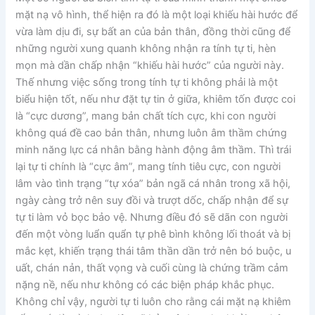
mặt nạ vô hình, thể hiện ra đó là một loại khiếu hài hước để
vừa làm dịu đi, sự bất an của bản thân, đồng thời cũng để
những người xung quanh không nhận ra tính tự ti, hèn
mọn mà dần chấp nhận “khiếu hài hước” của người này.
Thế nhưng việc sống trong tính tự ti không phải là một
biểu hiện tốt, nếu như đặt tự tin ở giữa, khiêm tốn được coi
là “cực dương”, mang bản chất tích cực, khi con người
không quá đề cao bản thân, nhưng luôn âm thầm chứng
minh năng lực cá nhân bằng hành động âm thầm. Thì trái
lại tự ti chính là “cực âm”, mang tính tiêu cực, con người
lâm vào tình trạng “tự xóa” bản ngã cá nhân trong xã hội,
ngày càng trở nên suy đồi và trượt dốc, chấp nhận để sự
tự ti làm vỏ bọc bảo vệ. Nhưng điều đó sẽ dãn con người
đến một vòng luẩn quẩn tự phê bình không lối thoát và bị
mắc kẹt, khiến trạng thái tâm thần dần trở nên bó buộc, u
uất, chán nản, thất vọng và cuối cùng là chứng trầm cảm
nặng nề, nếu như không có các biện pháp khắc phục.
Không chỉ vậy, người tự ti luôn cho rằng cái mặt nạ khiêm