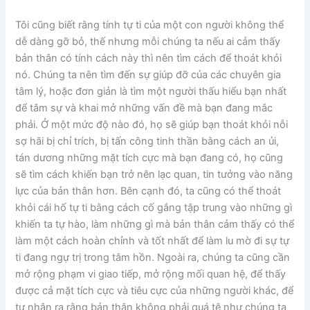
Tôi cũng biết rằng tính tự ti của một con người không thể
dễ dàng gỡ bỏ, thế nhưng mỗi chúng ta nếu ai cảm thấy
bản thân có tính cách này thì nên tìm cách để thoát khỏi
nó. Chúng ta nên tìm đến sự giúp đỡ của các chuyên gia
tâm lý, hoặc đơn giản là tìm một người thấu hiểu bạn nhất
để tâm sự và khai mở những vấn đề mà bạn đang mắc
phải. Ở một mức độ nào đó, họ sẽ giúp bạn thoát khỏi nỗi
sợ hãi bị chỉ trích, bị tấn công tinh thần bằng cách an ủi,
tán dương những mặt tích cực mà bạn đang có, họ cũng
sẽ tìm cách khiến bạn trở nên lạc quan, tin tưởng vào năng
lực của bản thân hơn. Bên cạnh đó, ta cũng có thể thoát
khỏi cái hố tự ti bằng cách cố gắng tập trung vào những gì
khiến ta tự hào, làm những gì mà bản thân cảm thấy có thể
làm một cách hoàn chỉnh và tốt nhất để làm lu mờ đi sự tự
ti đang ngự trị trong tâm hồn. Ngoài ra, chúng ta cũng cần
mở rộng phạm vi giao tiếp, mở rộng mối quan hệ, để thấy
được cả mặt tích cực và tiêu cực của những người khác, để
tự nhận ra rằng bản thân không phải quá tệ như chúng ta