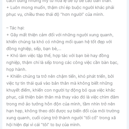
cách dùng những mỹ từ hoa lệ để tự đề cao bản thân.
+ Luôn mong muốn, thậm chí ép buộc người khác phải
phục vụ, chiều theo thái độ “hơn người” của mình.
– Tác hại:
+ Gây mất thiện cảm đối với những người xung quanh,
khiến chúng ta khó có những mối quan hệ tốt đẹp với
đồng nghiệp, sếp, bạn bè,…
+ Khó làm việc tập thể, hợp tác với bạn bè hay đồng
nghiệp, thậm chí là sếp trong các công việc cần bàn bạc,
họp hành.
+ Khiến chúng ta trở nên chậm tiến, khó phát triển, bởi
việc tự tin thái quá vào bản thân mà không biết những
khuyết điểm, khiến con người tự động bỏ qua việc khắc
phục, cải thiện bản thân mà thay vào đó là việc chìm đắm
trong mớ ảo tưởng hỗn độn của mình, tầm nhìn trở nên
hạn hẹp, không theo dõi được sự biến đổi của môi trường
xung quanh, cuối cùng trở thành người “tối cổ” trong xã
hội hiện đại vì cái “tôi” to bự của mình.