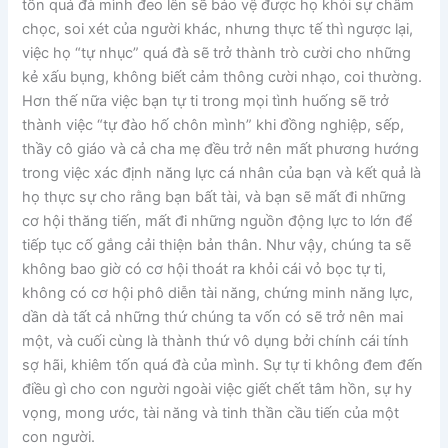
tốn quá đà mình đeo lên sẽ bảo vệ được họ khỏi sự châm
chọc, soi xét của người khác, nhưng thực tế thì ngược lại,
việc họ “tự nhục” quá đà sẽ trở thành trò cười cho những
kẻ xấu bụng, không biết cảm thông cười nhạo, coi thường.
Hơn thế nữa việc bạn tự ti trong mọi tình huống sẽ trở
thành việc “tự đào hố chôn mình” khi đồng nghiệp, sếp,
thầy cô giáo và cả cha mẹ đều trở nên mất phương hướng
trong việc xác định năng lực cá nhân của bạn và kết quả là
họ thực sự cho rằng bạn bất tài, và bạn sẽ mất đi những
cơ hội thăng tiến, mất đi những nguồn động lực to lớn để
tiếp tục cố gắng cải thiện bản thân. Như vậy, chúng ta sẽ
không bao giờ có cơ hội thoát ra khỏi cái vỏ bọc tự ti,
không có cơ hội phô diễn tài năng, chứng minh năng lực,
dần dà tất cả những thứ chúng ta vốn có sẽ trở nên mai
một, và cuối cùng là thành thứ vô dụng bởi chính cái tính
sợ hãi, khiêm tốn quá đà của mình. Sự tự ti không đem đến
điều gì cho con người ngoài việc giết chết tâm hồn, sự hy
vọng, mong ước, tài năng và tinh thần cầu tiến của một
con người.