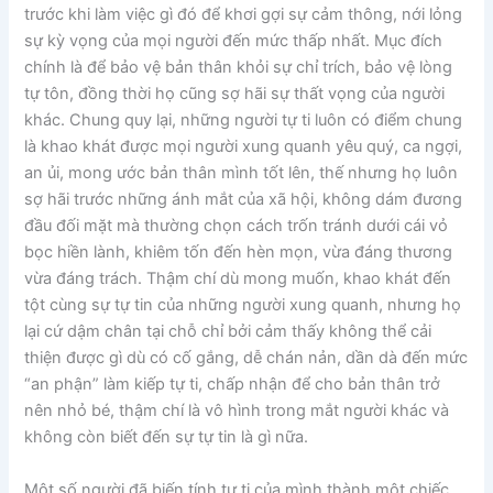
trước khi làm việc gì đó để khơi gợi sự cảm thông, nới lỏng
sự kỳ vọng của mọi người đến mức thấp nhất. Mục đích
chính là để bảo vệ bản thân khỏi sự chỉ trích, bảo vệ lòng
tự tôn, đồng thời họ cũng sợ hãi sự thất vọng của người
khác. Chung quy lại, những người tự ti luôn có điểm chung
là khao khát được mọi người xung quanh yêu quý, ca ngợi,
an ủi, mong ước bản thân mình tốt lên, thế nhưng họ luôn
sợ hãi trước những ánh mắt của xã hội, không dám đương
đầu đối mặt mà thường chọn cách trốn tránh dưới cái vỏ
bọc hiền lành, khiêm tốn đến hèn mọn, vừa đáng thương
vừa đáng trách. Thậm chí dù mong muốn, khao khát đến
tột cùng sự tự tin của những người xung quanh, nhưng họ
lại cứ dậm chân tại chỗ chỉ bởi cảm thấy không thể cải
thiện được gì dù có cố gắng, dễ chán nản, dần dà đến mức
“an phận” làm kiếp tự ti, chấp nhận để cho bản thân trở
nên nhỏ bé, thậm chí là vô hình trong mắt người khác và
không còn biết đến sự tự tin là gì nữa.
Một số người đã biến tính tự ti của mình thành một chiếc