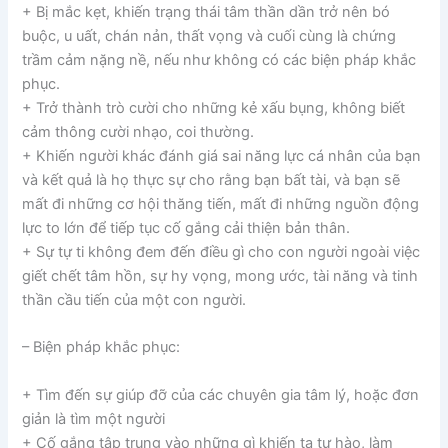
+ Bị mắc kẹt, khiến trạng thái tâm thần dần trở nên bó
buộc, u uất, chán nản, thất vọng và cuối cùng là chứng
trầm cảm nặng nề, nếu như không có các biện pháp khắc
phục.
+ Trở thành trò cười cho những kẻ xấu bụng, không biết
cảm thông cười nhạo, coi thường.
+ Khiến người khác đánh giá sai năng lực cá nhân của bạn
và kết quả là họ thực sự cho rằng bạn bất tài, và bạn sẽ
mất đi những cơ hội thăng tiến, mất đi những nguồn động
lực to lớn để tiếp tục cố gắng cải thiện bản thân.
+ Sự tự ti không đem đến điều gì cho con người ngoài việc
giết chết tâm hồn, sự hy vọng, mong ước, tài năng và tinh
thần cầu tiến của một con người.
– Biện pháp khắc phục:
+ Tìm đến sự giúp đỡ của các chuyên gia tâm lý, hoặc đơn
giản là tìm một người
+ Cố gắng tập trung vào những gì khiến ta tự hào, làm