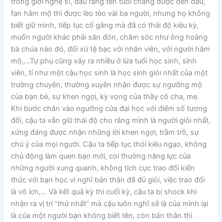
trong giới nghệ sĩ, dẫu rằng tên tuổi chẳng được đến đâu,
fan hâm mộ thì được lèo tèo vài ba người, nhưng họ không
biết giữ mình, tiếp tục cố gắng mà đã có thái độ kiêu kỳ,
muốn người khác phải săn đón, chăm sóc như ông hoàng
bà chúa nào đó, đối xử tệ bạc với nhân viên, với người hâm
mộ,…Tự phụ cũng xảy ra nhiều ở lứa tuổi học sinh, sinh
viên, tỉ như một cậu học sinh là học sinh giỏi nhất của một
trường chuyên, thường xuyên nhận được sự ngưỡng mộ
của bạn bè, sự khen ngợi, kỳ vọng của thầy cô cha, mẹ.
Khi bước chân vào ngưỡng cửa đại học với điểm số tương
đối, cậu ta vẫn giữ thái độ cho rằng mình là người giỏi nhất,
xứng đáng được nhận những lời khen ngợi, trầm trồ, sự
chú ý của mọi người. Cậu ta tiếp tục thói kiêu ngạo, không
chủ động làm quen bạn mới, coi thường năng lực của
những người xung quanh, không tích cực trao đổi kiến
thức với bạn học vì nghĩ bản thân đã đủ giỏi, việc trao đổi
là vô ích,… Và kết quả kỳ thi cuối kỳ, cậu ta bị shock khi
nhận ra vị trí “thứ nhất” mà cậu luôn nghĩ sẽ là của mình lại
là của một người bạn không biết tên, còn bản thân thì