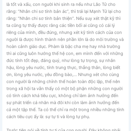
là tốt và xấu, con người khi sinh ra nếu như Lão Tử cho
rằng: “Nhân chi sơ tính bản ác”, thì trái lại Mạnh Tử lại cho
rằng: “Nhân chi sơ tính bản thiện”. Nếu suy xét thật kỹ thì
ta cũng tự thấy được rằng các tiền bối ai cũng có cái lý
riêng của mình, đều đúng, nhưng xét kỹ tính cách của con
người là được hình thành nên phần lớn là do môi trường và
hoàn cảnh giáo dục. Phàm là bậc cha mẹ hay nhà trường
thì ai cũng luôn hướng thế hệ con, em mình đến với những
đức tính tốt đẹp, đáng quý, như lòng tự trọng, sự nhân
hậu, lòng yêu nước, tính trung thực, thẳng thắn, lòng biết
ơn, lòng yêu nước, yêu đồng bào,… Nhưng xét cho cùng
con người là những chỉnh thể hoàn toàn độc lập, thế nên
trong xã hội ta vẫn thấy có một bộ phận những con người
có tính cách khá tiêu cực, không chỉ làm ảnh hưởng đến
sự phát triển cá nhân mà đôi khi còn làm ảnh hưởng đến
cả một tập thể. Ta có thể chỉ ra một trong nhiều những tính
cách tiêu cực ấy là: sự tự ti và lòng tự phụ.
Trước tiên nói về tính tự ti của con người. Đây không phải