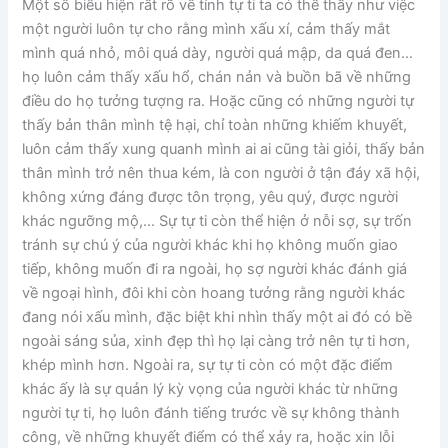
Một số biểu hiện rất rõ về tính tự ti ta có thể thấy như việc
một người luôn tự cho rằng mình xấu xí, cảm thấy mắt
mình quá nhỏ, môi quá dày, người quá mập, da quá đen…
họ luôn cảm thấy xấu hổ, chán nản và buồn bã về những
điều do họ tưởng tượng ra. Hoặc cũng có những người tự
thấy bản thân mình tệ hại, chỉ toàn những khiếm khuyết,
luôn cảm thấy xung quanh mình ai ai cũng tài giỏi, thấy bản
thân mình trở nên thua kém, là con người ở tận đáy xã hội,
không xứng đáng được tôn trọng, yêu quý, được người
khác ngưỡng mộ,… Sự tự ti còn thể hiện ở nỗi sợ, sự trốn
tránh sự chú ý của người khác khi họ không muốn giao
tiếp, không muốn đi ra ngoài, họ sợ người khác đánh giá
về ngoại hình, đôi khi còn hoang tưởng rằng người khác
đang nói xấu mình, đặc biệt khi nhìn thấy một ai đó có bề
ngoài sáng sủa, xinh đẹp thì họ lại càng trở nên tự ti hơn,
khép mình hơn. Ngoài ra, sự tự ti còn có một đặc điểm
khác ấy là sự quản lý kỳ vọng của người khác từ những
người tự ti, họ luôn đánh tiếng trước về sự không thành
công, về những khuyết điểm có thể xảy ra, hoặc xin lỗi