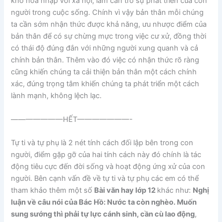
khó hòa nhập với xã hội, làm cản trở sự phát triển của con
người trong cuộc sống. Chính vì vậy bản thân mỗi chúng
ta cần sớm nhận thức được khả năng, ưu nhược điểm của
bản thân để có sự chừng mực trong việc cư xử, đồng thời
có thái độ đúng đắn với những người xung quanh và cả
chính bản thân. Thêm vào đó việc có nhận thức rõ ràng
cũng khiến chúng ta cải thiện bản thân một cách chính
xác, đúng trọng tâm khiến chúng ta phát triển một cách
lành mạnh, không lệch lạc.
———————HẾT———————-
Tự ti và tự phụ là 2 nét tính cách đối lập bên trong con
người, điểm gặp gỡ của hai tính cách này đó chính là tác
động tiêu cực đến đời sống và hoạt động ứng xử của con
người. Bên cạnh vấn đề về tự ti và tự phụ các em có thể
tham khảo thêm một số
Bài văn hay lớp 12
khác như:
Nghị
luận về câu nói của Bác Hồ: Nước ta còn nghèo. Muốn
sung sướng thì phải tự lực cánh sinh, cần cù lao động
,