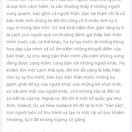
là loại tính cách hiếm, ta vẫn thường thấy ở những người
xung quanh, bao gồm cả người thân, bạn bè thậm chí là cả
bản thân mỗi chúng ta đôi khi cũng có ít nhiều tính tự ti
ngự trị trong tâm hồn. Có thể khái niệm đơn giản rằng tự ti
là cách con người quá coi thường đánh giá thấp bản thân
mình trước các cá thể khác, họ tự tay chôn đi những bông
hoa đẹp của mình và cố tìm kiếm những khuyết điểm của
bản thân, tự cho rằng bản thân mình yếu kém không xứng
đáng được cùng mâm, cùng bàn với những người khác. Họ
khiêm tốn một cách thái quá, đôi khi đó cũng là biểu hiện
cho sự tự thu mình, bảo bọc bản thân trước những sự
ganh ghét đố kỵ của người khác của những kẻ nhút nhát,
sợ hãi ánh mắt của người khác, chứ không hẳn là đến từ
sự bất tài của họ. Ngoài ra, đôi khi ở một số quốc gia như
Anh, Ireland, Úc và New zealand thì đó lại là một “bản sắc”,
con người luôn cố thu mình và tạo ra một cái vỏ bọc khiêm
nhường, tự ti để không ngừng cố gắng.