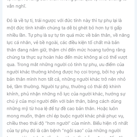
vẫn nghĩ.
Đó là về tự ti, trái ngược với đức tính này thì tự phụ lại là
một đức tính khiến chúng ta dễ bị ghét bỏ hơn tự ti gấp
nhiều lần. Tự phụ là sự tự tin quá mức về bản thân, về năng
lực cá nhân, vẻ bề ngoài, các điều kiện tố chất mà bản
thân đang nắm giữ, thậm chí đến mức hoang tưởng rằng
chúng ta thực sự hoàn hảo đến mức không ai có thể vượt
qua. Trong mắt những người có tính tự phụ, ưu điểm của
người khác thường không được họ coi trọng, bởi họ yêu
bản thân mình hơn tất cả, những người khác trở nên nhỏ
bé, tầm thường. Người tự phụ, thường có thái độ khinh
khỉnh, phủ nhận những nỗ lực của người khác, hướng sự
chú ý của mọi người đến với bản thân, bằng cách dùng
những mỹ từ hoa lệ để tự đề cao bản thân. Hoặc luôn
mong muốn, thậm chí ép buộc người khác phải phục vụ,
chiều theo thái độ “hơn người” của mình. Biểu hiện rõ nhất
của tự phụ đó là căn bệnh “ngôi sao” của những người