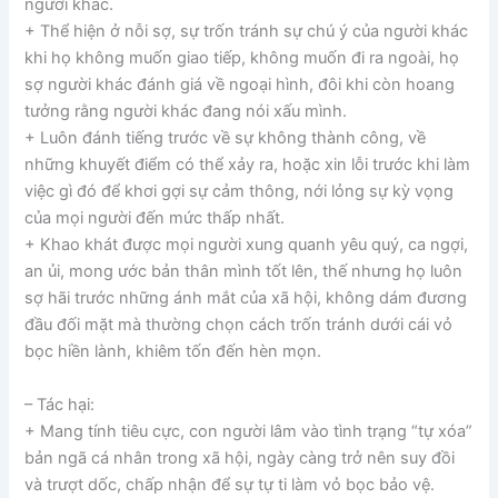
người khác.
+ Thể hiện ở nỗi sợ, sự trốn tránh sự chú ý của người khác
khi họ không muốn giao tiếp, không muốn đi ra ngoài, họ
sợ người khác đánh giá về ngoại hình, đôi khi còn hoang
tưởng rằng người khác đang nói xấu mình.
+ Luôn đánh tiếng trước về sự không thành công, về
những khuyết điểm có thể xảy ra, hoặc xin lỗi trước khi làm
việc gì đó để khơi gợi sự cảm thông, nới lỏng sự kỳ vọng
của mọi người đến mức thấp nhất.
+ Khao khát được mọi người xung quanh yêu quý, ca ngợi,
an ủi, mong ước bản thân mình tốt lên, thế nhưng họ luôn
sợ hãi trước những ánh mắt của xã hội, không dám đương
đầu đối mặt mà thường chọn cách trốn tránh dưới cái vỏ
bọc hiền lành, khiêm tốn đến hèn mọn.
– Tác hại:
+ Mang tính tiêu cực, con người lâm vào tình trạng “tự xóa”
bản ngã cá nhân trong xã hội, ngày càng trở nên suy đồi
và trượt dốc, chấp nhận để sự tự ti làm vỏ bọc bảo vệ.