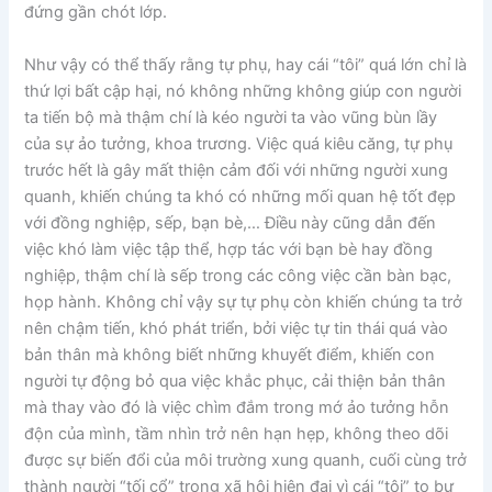
đứng gần chót lớp.
Như vậy có thể thấy rằng tự phụ, hay cái “tôi” quá lớn chỉ là
thứ lợi bất cập hại, nó không những không giúp con người
ta tiến bộ mà thậm chí là kéo người ta vào vũng bùn lầy
của sự ảo tưởng, khoa trương. Việc quá kiêu căng, tự phụ
trước hết là gây mất thiện cảm đối với những người xung
quanh, khiến chúng ta khó có những mối quan hệ tốt đẹp
với đồng nghiệp, sếp, bạn bè,… Điều này cũng dẫn đến
việc khó làm việc tập thể, hợp tác với bạn bè hay đồng
nghiệp, thậm chí là sếp trong các công việc cần bàn bạc,
họp hành. Không chỉ vậy sự tự phụ còn khiến chúng ta trở
nên chậm tiến, khó phát triển, bởi việc tự tin thái quá vào
bản thân mà không biết những khuyết điểm, khiến con
người tự động bỏ qua việc khắc phục, cải thiện bản thân
mà thay vào đó là việc chìm đắm trong mớ ảo tưởng hỗn
độn của mình, tầm nhìn trở nên hạn hẹp, không theo dõi
được sự biến đổi của môi trường xung quanh, cuối cùng trở
thành người “tối cổ” trong xã hội hiện đại vì cái “tôi” to bự