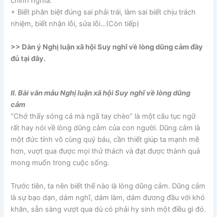
chính nghĩa.
+ Biết phân biệt đúng sai phải trái, làm sai biết chịu trách
nhiệm, biết nhận lỗi, sửa lỗi…(Còn tiếp)
>> Dàn ý Nghị luận xã hội Suy nghĩ về lòng dũng cảm đầy
đủ tại đây.
II. Bài văn mẫu Nghị luận xã hội Suy nghĩ về lòng dũng
cảm
“Chớ thấy sóng cả mà ngã tay chèo” là một câu tục ngữ
rất hay nói về lòng dũng cảm của con người. Dũng cảm là
một đức tính vô cùng quý báu, cần thiết giúp ta mạnh mẽ
hơn, vượt qua được mọi thử thách và đạt được thành quả
mong muốn trong cuộc sống.
Trước tiên, ta nên biết thế nào là lòng dũng cảm. Dũng cảm
là sự bạo dạn, dám nghĩ, dám làm, dám đương đầu với khó
khăn, sẵn sàng vượt qua dù có phải hy sinh một điều gì đó.