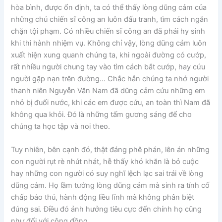
hòa bình, được ổn định, ta có thể thấy lòng dũng cảm của
những chú chiến sĩ công an luôn đấu tranh, tìm cách ngăn
chặn tội phạm. Có nhiều chiến sĩ công an đã phải hy sinh
khi thi hành nhiệm vụ. Không chỉ vậy, lòng dũng cảm luôn
xuất hiện xung quanh chúng ta, khi ngoài đường có cướp,
rất nhiều người chung tay vào tìm cách bắt cướp, hay cứu
người gặp nạn trên đường… Chắc hẳn chúng ta nhớ người
thanh niên Nguyễn Văn Nam đã dũng cảm cứu những em
nhỏ bị đuối nước, khi các em được cứu, an toàn thì Nam đã
không qua khỏi. Đó là những tấm gương sáng để cho
chúng ta học tập và noi theo.
Tuy nhiên, bên cạnh đó, thật đáng phê phán, lên án những
con người rụt rè nhút nhát, hễ thấy khó khăn là bỏ cuộc
hay những con người có suy nghĩ lệch lạc sai trái về lòng
dũng cảm. Họ lầm tưởng lòng dũng cảm mà sinh ra tính cố
chấp bảo thủ, hành động liều lĩnh mà không phân biệt
đúng sai. Điều đó ảnh hưởng tiêu cực đến chính họ cũng
như đối với cộng đồng.