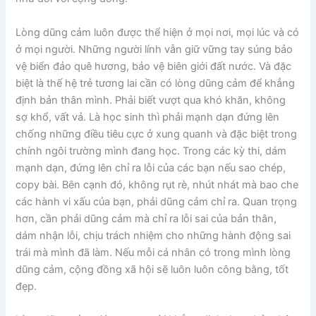
Lòng dũng cảm luôn được thể hiện ở mọi nơi, mọi lúc và có
ở mọi người. Những người lính vẫn giữ vững tay súng bảo
vệ biển đảo quê hương, bảo vệ biên giới đất nước. Và đặc
biệt là thế hệ trẻ tương lai cần có lòng dũng cảm để khẳng
định bản thân mình. Phải biết vượt qua khó khăn, không
sợ khổ, vất vả. Là học sinh thì phải mạnh dạn đứng lên
chống những điều tiêu cực ở xung quanh và đặc biệt trong
chính ngôi trường mình đang học. Trong các kỳ thi, dám
mạnh dạn, đứng lên chỉ ra lỗi của các bạn nếu sao chép,
copy bài. Bên cạnh đó, không rụt rè, nhút nhát mà bao che
các hành vi xấu của bạn, phải dũng cảm chỉ ra. Quan trọng
hơn, cần phải dũng cảm mà chỉ ra lỗi sai của bản thân,
dám nhận lỗi, chịu trách nhiệm cho những hành động sai
trái mà mình đã làm. Nếu mỗi cá nhân có trong mình lòng
dũng cảm, cộng đồng xã hội sẽ luôn luôn công bằng, tốt
đẹp.