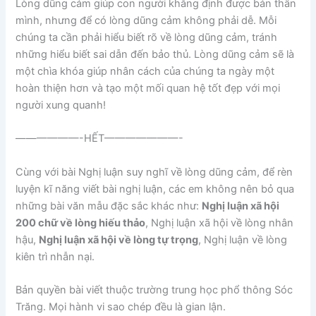
Lòng dũng cảm giúp con người khẳng định được bản thân
mình, nhưng để có lòng dũng cảm không phải dễ. Mỗi
chúng ta cần phải hiểu biết rõ về lòng dũng cảm, tránh
những hiểu biết sai dẫn đến bảo thủ. Lòng dũng cảm sẽ là
một chìa khóa giúp nhân cách của chúng ta ngày một
hoàn thiện hơn và tạo một mối quan hệ tốt đẹp với mọi
người xung quanh!
——————-HẾT———————-
Cùng với bài Nghị luận suy nghĩ về lòng dũng cảm, để rèn
luyện kĩ năng viết bài nghị luận, các em không nên bỏ qua
những bài văn mẫu đặc sắc khác như:
Nghị luận xã hội
200 chữ về lòng hiếu thảo
, Nghị luận xã hội về lòng nhân
hậu,
Nghị luận xã hội về lòng tự trọng
, Nghị luận về lòng
kiên trì nhẫn nại.
Bản quyền bài viết thuộc trường trung học phổ thông Sóc
Trăng. Mọi hành vi sao chép đều là gian lận.