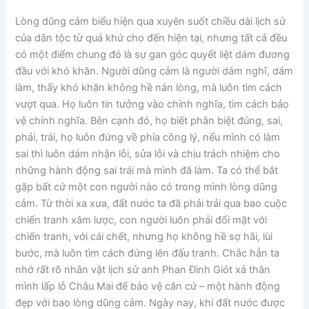
Lòng dũng cảm biểu hiện qua xuyên suốt chiều dài lịch sử
của dân tộc từ quá khứ cho đến hiện tại, nhưng tất cả đều
có một điểm chung đó là sự gan góc quyết liệt dám đương
đầu với khó khăn. Người dũng cảm là người dám nghĩ, dám
làm, thấy khó khăn không hề nản lòng, mà luôn tìm cách
vượt qua. Họ luôn tin tưởng vào chính nghĩa, tìm cách bảo
vệ chính nghĩa. Bên cạnh đó, họ biết phân biệt đúng, sai,
phải, trái, họ luôn đứng về phía công lý, nếu mình có làm
sai thì luôn dám nhận lỗi, sửa lỗi và chịu trách nhiệm cho
những hành động sai trái mà mình đã làm. Ta có thể bắt
gặp bất cứ một con người nào có trong mình lòng dũng
cảm. Từ thời xa xưa, đất nước ta đã phải trải qua bao cuộc
chiến tranh xâm lược, con người luôn phải đối mặt với
chiến tranh, với cái chết, nhưng họ không hề sợ hãi, lùi
bước, mà luôn tìm cách đứng lên đấu tranh. Chắc hẳn ta
nhớ rất rõ nhân vật lịch sử anh Phan Đình Giót xả thân
mình lấp lỗ Châu Mai để bảo vệ căn cứ – một hành động
đẹp với bao lòng dũng cảm. Ngày nay, khi đất nước được