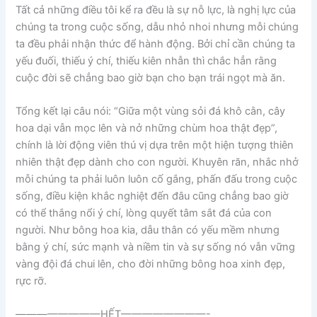
Tất cả những điều tôi kể ra đều là sự nỗ lực, là nghị lực của
chúng ta trong cuộc sống, dẫu nhỏ nhoi nhưng mỗi chúng
ta đều phải nhận thức để hành động. Bởi chỉ cần chúng ta
yếu đuối, thiếu ý chí, thiếu kiên nhẫn thì chắc hẳn rằng
cuộc đời sẽ chẳng bao giờ bạn cho bạn trái ngọt mà ăn.
Tổng kết lại câu nói: “Giữa một vùng sỏi đá khô cằn, cây
hoa dại vẫn mọc lên và nở những chùm hoa thật đẹp”,
chính là lời động viên thú vị dựa trên một hiện tượng thiên
nhiên thật đẹp dành cho con người. Khuyên răn, nhắc nhở
mỗi chúng ta phải luôn luôn cố gắng, phấn đấu trong cuộc
sống, điều kiện khắc nghiệt đến đâu cũng chẳng bao giờ
có thể thắng nổi ý chí, lòng quyết tâm sắt đá của con
người. Như bông hoa kia, dẫu thân có yếu mềm nhưng
bằng ý chí, sức mạnh và niềm tin và sự sống nó vẫn vững
vàng đội đá chui lên, cho đời những bông hoa xinh đẹp,
rực rỡ.
————————HẾT————————-