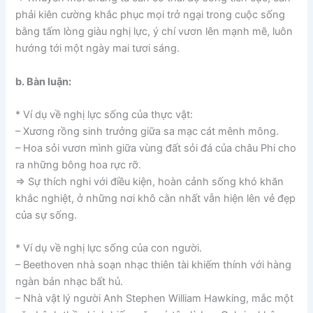
phải kiên cường khắc phục mọi trở ngại trong cuộc sống
bằng tấm lòng giàu nghị lực, ý chí vươn lên mạnh mẽ, luôn
hướng tới một ngày mai tươi sáng.
b. Bàn luận:
* Ví dụ về nghị lực sống của thực vật:
– Xương rồng sinh trưởng giữa sa mạc cát mênh mông.
– Hoa sỏi vươn mình giữa vùng đất sỏi đá của châu Phi cho
ra những bông hoa rực rỡ.
=> Sự thích nghi với điều kiện, hoàn cảnh sống khó khăn
khắc nghiệt, ở những nơi khô cằn nhất vẫn hiện lên vẻ đẹp
của sự sống.
* Ví dụ về nghị lực sống của con người.
– Beethoven nhà soạn nhạc thiên tài khiếm thính với hàng
ngàn bản nhạc bất hủ.
– Nhà vật lý người Anh Stephen William Hawking, mắc một