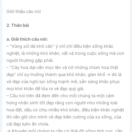
Giới thiệu câu nói
2. Thân bài
a. Giải thích câu nói:
– “Vùng sỏi đá khô cằn” ý chỉ chỉ điều kiện sống khắc
nghiệt, là những khó khăn, vất vả trong cuộc sống mà con
người thường gặp phải.
– “Cây hoa dại vẫn mọc lên và nở những chùm hoa thật
đẹp” chỉ sự trưởng thành qua khó khăn, gian khổ → đó là
vẻ đẹp của nghị lực sống mạnh mẽ, sẵn sàng khắc phục
mọi khó khăn để tỏa ra vẻ đẹp quý giá.
– Câu nói trên đã đem đến cho mỗi chúng ta một cảm
hứng nhân sinh tốt đẹp rằng con người như những loài
hoa đất, dẫu có chịu nhiều khó khăn, điều kiện khắc nghiệt
thì vẫn giữ cho mình vẻ đẹp kiên cường của sự sống, của
cái đẹp luôn ẩn chứa.
→ Khuyên mỗi chúng ta cần có thái độ sống tích cực, cần