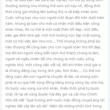
thực về điều kiện đất đai khắc nghiệt, nơi mà sự sống bình
thường dường như không thể sinh sôi nảy nở, đồng thời
thời cũng gợi những liên tưởng thú vị về kiếp nhân sinh.
Cuộc sống ban cho con người một đoạn đời trên dưới trăm
năm, nhưng lại ban cho mỗi cá nhân một điều kiện sống
khác nhau, đó có thể là một xuất thân tốt đẹp, một điều
kiện gia đình khá giả, một môi trường học tập chất lượng,
một cơ hội việc làm như mơ,… Thế nhưng không phải lúc
nào thượng đế cũng ban cho con người toàn thứ tốt đẹp,
mà đôi khi người cũng biết cách thử thách chúng ta lắm,
người sẽ ngẫu nhiên để cho chúng ta một cuộc sống
nghèo khó, một công việc vất vả, đôi khi thêm chút gia vị
là những đắng cay trong tình yêu, tình thân,… Có thể nói
rằng cuộc đời con người là chuyến đi dài, và chúng luôn
phải di cư qua hết vùng đồng bằng trong vòng tay cha mẹ,
thì bước vào vùng núi khó khăn, thiếu thốn phải tự bươn
chải, rồi lại về vùng duyên hải đầy gió và cát như Chính
Hữu đã viết “Quê hương anh nước mặn đồng chua/Làng tôi
nghèo đất cày lên sỏi đá”. Nếm đủ những khốn khó trong