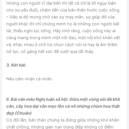
những con người vĩ đại trên thì tất cả chỉ là lời ngụy biện
cho sự yếu đuối, chậm tiến của bản thân trước cuộc sống.
– Việc ai đó mong chờ vào sự may mắn, sự giúp đỡ của
người khác thì chỉ chứng minh họ là những con người bất
tài, thiếu nghị lực sống. Hãy nhớ rằng, cuộc sống này ai
cũng mang trong mình một nỗi đau, một nỗi khó khăn vất
vả, khác nhau ở chỗ họ chọn cách nói ra hay là âm thầm
nỗ lực, cố gắng hết sức để vượt qua tất thảy.
3. Kết bài:
Nêu cảm nhận cá nhân.
II. Bài văn mẫu Nghị luận xã hội: Giữa một vùng sỏi đá khô
cằn, cây hoa dại vẫn mọc lên và nở những chùm hoa thật
đẹp (Chuẩn)
Có đôi lần, bản thân chúng ta đứng giữa những khó khăn
chất chồng, những gian nan trùng điệp không có điểm