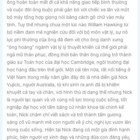
ông hoàn toàn mất đi cả khả năng giao tiếp bình thường
và cuộc đời ông buộc phải gắn bó với chiếc xe lăn và một
bộ máy tổng hợp giọng nói bằng cách gõ chữ vào máy
tính. Tuy thế nhưng chưa một lúc nào William Hawking từ
bỏ niềm đam mê nghiên cứu đối với bộ môn vật lý, sự nỗ
lực phi thường của ông đã đem về cho ông danh xưng
“ông hoàng” ngành vật lý lý thuyết khiến cả thế giới phải
ngả mũ thán phục, đồng thời bản thân ông cũng trở thành
giáo sư Toán học của đại học Cambridge, ngôi trường đại
học hàng đầu trên thế giới. Một cái tên nữa, rất nổi tiếng ở
Việt Nam trong mấy năm gần đây đó là nhà diễn giả Nick
Vujicic, người Australia, từ khi sinh ra anh đã bị khiếm
khuyết cả tay và chân, với hình thù dị dạng thế nhưng Nick
là người lạc quan và vô cùng nỗ lực trong cuộc sống, tốt
nghiệp đại học với tấm bằng cử nhân khoa tài chính kế
toán, Nick chăm chỉ viết sách và trở thành tấm gương
sáng cổ vũ mạnh mẽ con người về ý chí, nghị lực vươn lên
trong cuộc sống. Hiện tại Nick đang có một gia đình hạnh
phúc, bên người vợ xinh đẹp và những đứa con đáng yêu,