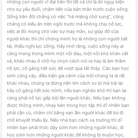
những con người vĩ đại trên thì tất cả chỉ là lời ngụy biện
cho sự yếu đuối, chậm tiến của bản thân trước cuộc sống.
Sống trên đời chẳng có việc “há miệng chờ sung”, cũng
chẳng có kiểu ăn trên ngồi trước mà không chịu nỗ lực,
việc ai đó mong chờ vào sự may mắn, sự giúp đỡ của
người khác thì chỉ chứng minh họ là những con người bất
tài, thiếu nghị lực sống. Hãy nhớ rằng, cuộc sống này ai
cũng mang trong mình một nỗi đau, một nỗi khó khăn vất
vả, khác nhau ở chỗ họ chọn cách nói ra hay là âm thầm
nỗ lực, cố gắng hết sức để vượt qua tất thảy. Các bạn học
sinh cũng vậy, điều kiện gia cảnh của mỗi chúng ta là rất
khác nhau, chúng ta đừng nên tìm cách so bì mà trái lại
hãy cố gắng hết sức mình, nếu bạn nghèo khó thì bạn lại
càng phải nỗ lực gấp bội lần người khác. Nếu bạn không
được thông minh, nhạy bén trong học tập thì dĩ nhiên bạn
phải cần cù, chăm chỉ bằng vạn lần người khác để bù đi
chỗ khuyết thiếu ấy. Nếu nhà bạn cách xa trường thì dĩ
nhiên bạn phải thức dậy sớm hơn những người khác, đi
học sớm hơn những người khác để không bị muộn học.