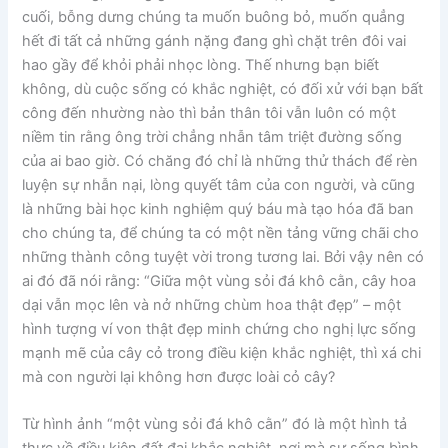
cuối, bỗng dưng chúng ta muốn buông bỏ, muốn quẳng
hết đi tất cả những gánh nặng đang ghì chặt trên đôi vai
hao gầy để khỏi phải nhọc lòng. Thế nhưng bạn biết
không, dù cuộc sống có khắc nghiệt, có đối xử với bạn bất
công đến nhường nào thì bản thân tôi vẫn luôn có một
niềm tin rằng ông trời chẳng nhẫn tâm triệt đường sống
của ai bao giờ. Có chăng đó chỉ là những thử thách để rèn
luyện sự nhẫn nại, lòng quyết tâm của con người, và cũng
là những bài học kinh nghiệm quý báu mà tạo hóa đã ban
cho chúng ta, để chúng ta có một nền tảng vững chãi cho
những thành công tuyệt vời trong tương lai. Bởi vậy nên có
ai đó đã nói rằng: “Giữa một vùng sỏi đá khô cằn, cây hoa
dại vẫn mọc lên và nở những chùm hoa thật đẹp” – một
hình tượng ví von thật đẹp minh chứng cho nghị lực sống
mạnh mẽ của cây cỏ trong điều kiện khắc nghiệt, thì xá chi
mà con người lại không hơn được loài cỏ cây?
Từ hình ảnh “một vùng sỏi đá khô cằn” đó là một hình tả