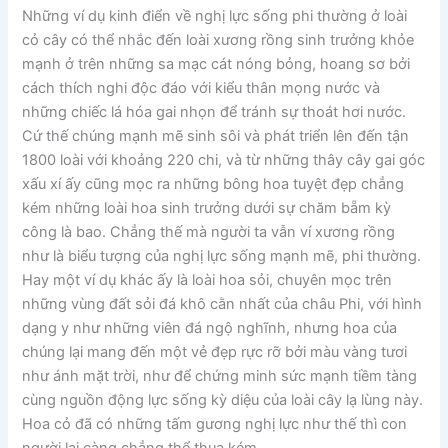
Những ví dụ kinh điển về nghị lực sống phi thường ở loài
cỏ cây có thể nhắc đến loài xương rồng sinh trưởng khỏe
mạnh ở trên những sa mạc cát nóng bỏng, hoang sơ bởi
cách thích nghi độc đáo với kiểu thân mọng nước và
những chiếc lá hóa gai nhọn để tránh sự thoát hơi nước.
Cứ thế chúng mạnh mẽ sinh sôi và phát triển lên đến tận
1800 loài với khoảng 220 chi, và từ những thây cây gai góc
xấu xí ấy cũng mọc ra những bông hoa tuyệt đẹp chẳng
kém những loài hoa sinh trưởng dưới sự chăm bẵm kỳ
công là bao. Chẳng thế mà người ta vẫn ví xương rồng
như là biểu tượng của nghị lực sống mạnh mẽ, phi thường.
Hay một ví dụ khác ấy là loài hoa sỏi, chuyên mọc trên
những vùng đất sỏi đá khô cằn nhất của châu Phi, với hình
dạng y như những viên đá ngộ nghĩnh, nhưng hoa của
chúng lại mang đến một vẻ đẹp rực rỡ bởi màu vàng tươi
như ánh mặt trời, như để chứng minh sức mạnh tiềm tàng
cùng nguồn động lực sống kỳ diệu của loài cây lạ lùng này.
Hoa cỏ đã có những tấm gương nghị lực như thế thì con
người lại càng chẳng thể thua kém.