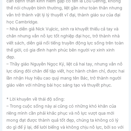
căn bệnh thần kinh hiếm gặp có tên là Lou Gehrig, không
thể nói chuyện bình thường, liệt gần như toàn thân nhưng
vẫn trở thành vật lý lý thuyết vĩ đại, thành giáo sư của đại
học Cambridge.
– Nhà diễn giả Nick Vujicic, sinh ra khuyết thiếu cả tay và
chân nhưng vẫn nỗ lực tốt nghiệp đại học, trở thành nhà
viết sách, diễn giả nổi tiếng truyền động lực sống trên toàn
thế giới, có gia đình hạnh phúc bên người vợ xinh xinh
đẹp.
– Thầy giáo Nguyễn Ngọc Ký, liệt cả hai tay, nhưng vẫn nỗ
lực dùng đôi chân để tập viết, học hành chăm chỉ, được hai
lần nhận Huy hiệu cao quý mang tên Bác, trở thành người
giáo viên với những bài học sáng tạo và thuyết phục.
* Lời khuyên về thái độ sống:
– Trong cuộc sống này ai cũng có những khó khăn của
riêng mình cần phải khắc phục và nỗ lực vượt qua mới
mong đạt được thành quả tốt đẹp, chúng ta không có lý
do gì để ỷ lại, để lười biếng và không chịu nỗ lực, bởi so với