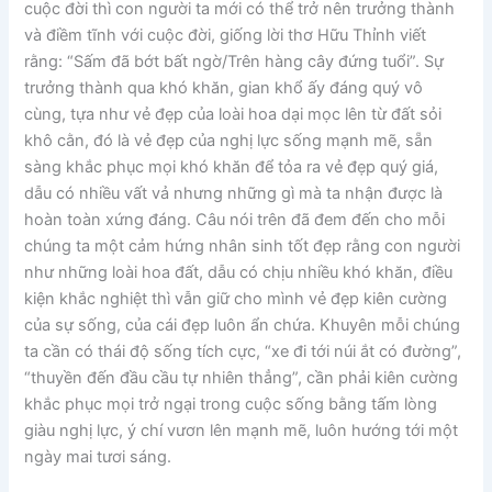
cuộc đời thì con người ta mới có thể trở nên trưởng thành
và điềm tĩnh với cuộc đời, giống lời thơ Hữu Thỉnh viết
rằng: “Sấm đã bớt bất ngờ/Trên hàng cây đứng tuổi”. Sự
trưởng thành qua khó khăn, gian khổ ấy đáng quý vô
cùng, tựa như vẻ đẹp của loài hoa dại mọc lên từ đất sỏi
khô cằn, đó là vẻ đẹp của nghị lực sống mạnh mẽ, sẵn
sàng khắc phục mọi khó khăn để tỏa ra vẻ đẹp quý giá,
dẫu có nhiều vất vả nhưng những gì mà ta nhận được là
hoàn toàn xứng đáng. Câu nói trên đã đem đến cho mỗi
chúng ta một cảm hứng nhân sinh tốt đẹp rằng con người
như những loài hoa đất, dẫu có chịu nhiều khó khăn, điều
kiện khắc nghiệt thì vẫn giữ cho mình vẻ đẹp kiên cường
của sự sống, của cái đẹp luôn ẩn chứa. Khuyên mỗi chúng
ta cần có thái độ sống tích cực, “xe đi tới núi ắt có đường”,
“thuyền đến đầu cầu tự nhiên thẳng”, cần phải kiên cường
khắc phục mọi trở ngại trong cuộc sống bằng tấm lòng
giàu nghị lực, ý chí vươn lên mạnh mẽ, luôn hướng tới một
ngày mai tươi sáng.