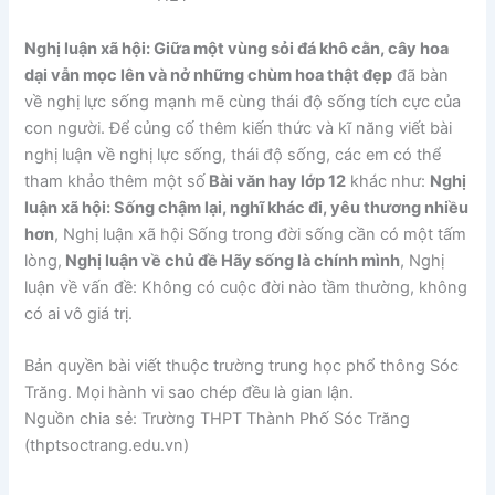
Nghị luận xã hội: Giữa một vùng sỏi đá khô cằn, cây hoa
dại vẫn mọc lên và nở những chùm hoa thật đẹp
đã bàn
về nghị lực sống mạnh mẽ cùng thái độ sống tích cực của
con người. Để củng cố thêm kiến thức và kĩ năng viết bài
nghị luận về nghị lực sống, thái độ sống, các em có thể
tham khảo thêm một số
Bài văn hay lớp 12
khác như:
Nghị
luận xã hội: Sống chậm lại, nghĩ khác đi, yêu thương nhiều
hơn
, Nghị luận xã hội Sống trong đời sống cần có một tấm
lòng,
Nghị luận về chủ đề Hãy sống là chính mình
, Nghị
luận về vấn đề: Không có cuộc đời nào tầm thường, không
có ai vô giá trị.
Bản quyền bài viết thuộc trường trung học phổ thông Sóc
Trăng. Mọi hành vi sao chép đều là gian lận.
Nguồn chia sẻ: Trường THPT Thành Phố Sóc Trăng
(thptsoctrang.edu.vn)