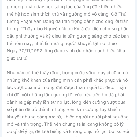
phương pháp dạy học sáng tạo của ông đã khiến nhiều
thế hệ học sinh thích thú và ngưỡng mộ vô cùng. Cố Thủ
tướng Phạm Văn Đồng đã trân trọng dành cho ông lời trân
trọng: “Thầy giáo Nguyễn Ngọc Ký là đại diện cho sự phấn
đấu phi thường và kỳ diệu, là tấm gương sáng cho các bạn
trẻ hôm nay, nhất là những người khuyết tật noi theo”.
Ngày 20/11/1992, ông được vinh dự nhận danh hiệu Nhà
giáo ưu tú.
Như vậy có thể thấy rằng, trong cuộc sống này ai cũng có
những khó khăn của riêng mình cần phải khắc phục và nỗ
lực vượt qua mới mong đạt được thành quả tốt đẹp. Thậm
chí đối với những tấm gương tôi vừa nêu trên họ đã phải
dành ra gấp mấy lần sự nỗ lực, lòng kiên cường vượt qua
số phận để trở thành những viên kim cương tuy khiếm
khuyết nhưng sáng rực rỡ, khiến người người phải ngưỡng
mộ và trân trọng. Thế nên chúng ta lại càng không có lý
do gì để ỷ lại, để lười biếng và không chịu nỗ lực, bởi so với