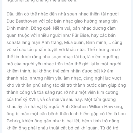
Đầu tiên có thể nhắc đến nhà soạn nhạc thiên tài người
Đức Beethoven với các bản nhạc giao hưởng mang tên
Định mệnh, Đồng quê, Niềm vui, bản nhạc dương cầm
quen thuộc với nhiều người như Für Elise, hay các bản
sonata lãng mạn Ánh trăng, Mùa xuân, Bình minh,… cùng
vô số các tác phẩm tuyệt vời khác nữa. Thế nhưng ai có
thể tin được rằng nhà soạn nhạc tài ba, là niềm ngưỡng
mộ của người yêu nhạc trên toàn thế giới lại là một người
khiếm thính, tai không thể cảm nhận được bất kỳ âm
thanh nào, nhưng niềm yêu âm nhạc, cùng nghị lực vượt
khó và thiên phú sáng tác đã trở thành bước đệm giúp ông
thành công và tỏa sáng rực rỡ như một viên kim cương
của thế kỷ XVIII, và cả mãi về sau này. Một tấm gương
khác ấy là nhà vật lý người Anh Stephen William Hawking,
ông bị mắc một căn bệnh thần kinh hiếm gặp có tên là Lou
Gehrig, khiến ông gần như bị bại liệt, bệnh tình trở nặng
khiến ông phải phẫu thuật cắt bỏ cả khí quản. Từ đó trở