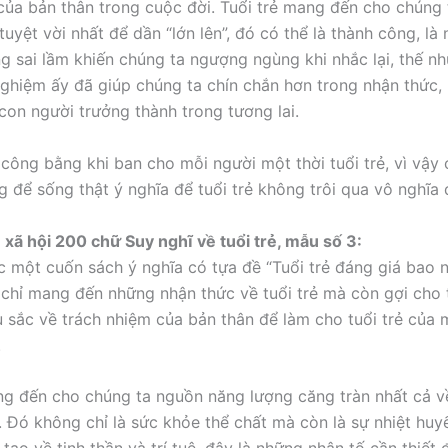
ị của bản thân trong cuộc đời. Tuổi trẻ mang đến cho chúng
tuyệt vời nhất để dần “lớn lên”, đó có thể là thành công, l
ng sai lầm khiến chúng ta ngượng ngùng khi nhắc lại, thế nh
nghiệm ấy đã giúp chúng ta chín chắn hơn trong nhận thức,
 con người trưởng thành trong tương lai.
 công bằng khi ban cho mỗi người một thời tuổi trẻ, vì vậy
g để sống thật ý nghĩa để tuổi trẻ không trôi qua vô nghĩa 
n xã hội 200 chữ Suy nghĩ về tuổi trẻ, mẫu số 3:
c một cuốn sách ý nghĩa có tựa đề “Tuổi trẻ đáng giá bao n
chỉ mang đến những nhận thức về tuổi trẻ mà còn gợi cho 
u sắc về trách nhiệm của bản thân để làm cho tuổi trẻ của 
.
ng đến cho chúng ta nguồn năng lượng căng tràn nhất cả v
. Đó không chỉ là sức khỏe thể chất mà còn là sự nhiệt huyết