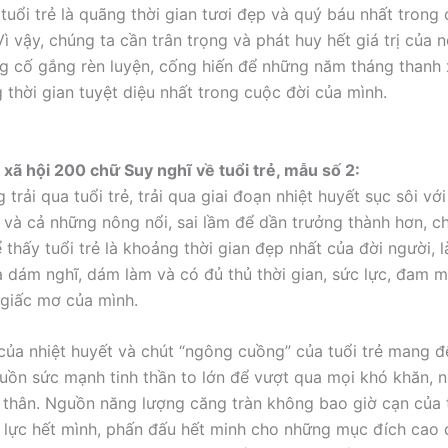
 tuổi trẻ là quãng thời gian tươi đẹp và quý báu nhất trong
ì vậy, chúng ta cần trân trọng và phát huy hết giá trị của n
 cố gắng rèn luyện, cống hiến để những năm tháng thanh 
 thời gian tuyệt diệu nhất trong cuộc đời của mình.
n xã hội 200 chữ Suy nghĩ về tuổi trẻ, mẫu số 2:
 trải qua tuổi trẻ, trải qua giai đoạn nhiệt huyết sục sôi v
g và cả những nông nổi, sai lầm để dần trưởng thành hơn, c
thấy tuổi trẻ là khoảng thời gian đẹp nhất của đời người, l
 dám nghĩ, dám làm và có đủ thủ thời gian, sức lực, đam m
giấc mơ của mình.
 của nhiệt huyết và chút “ngông cuồng” của tuổi trẻ mang 
uồn sức mạnh tinh thần to lớn để vượt qua mọi khó khăn, 
 thân. Nguồn năng lượng căng tràn không bao giờ cạn của t
 lực hết mình, phấn đấu hết minh cho những mục đích cao 