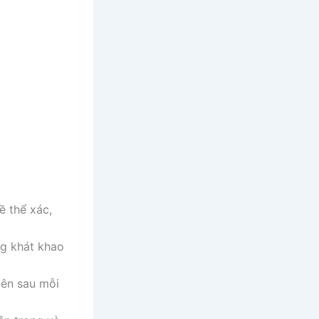
ề thể xác,
ng khát khao
lên sau mỗi