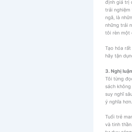
định giá tr
trải nghiệm 
ngã, là nhữ
những trải 
tôi rèn một
Tạo hóa rất
hãy tận dụn
3. Nghị luậ
Tôi từng đọ
sách không 
suy nghĩ sâ
ý nghĩa hơn
Tuổi trẻ ma
và tinh thần