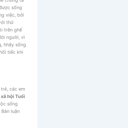
 để chúng ta
 được sống
g việc, bởi
ới thử
i trên ghế
ời người, vì
g, hhãy sống
ối tiếc khi
 trẻ, các em
 xã hội Tuổi
cuộc sống
, Bàn luận