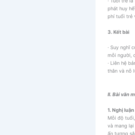
· Tuổi trẻ l
phát huy hế
phí tuổi trẻ
3. Kết bài
· Suy nghĩ c
mỗi người, 
· Liên hệ b
thân và nỗ 
II. Bài văn 
1. Nghị luận
Mỗi độ tuổi
và mang lại
ấn tượng sâu