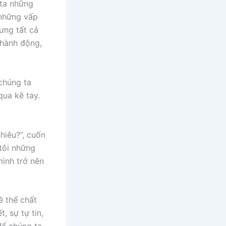
 ta những
à những vấp
ưng tất cả
 hành động,
 chúng ta
qua kẽ tay.
hiêu?”, cuốn
tôi những
mình trở nên
ề thể chất
, sự tự tin,