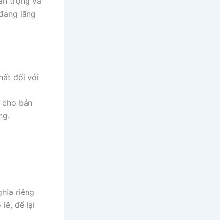
rân trọng và
 đang lãng
hất đối với
h cho bản
ơng.
hĩa riêng
lẽ, để lại