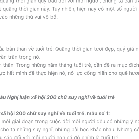
à quãng thời gian quý báu đối với mỗi người, chúng ta cần t
t quãng thời gian này. Tuy nhiên, hiện nay có một số người
 vào những thú vui vô bổ.
ủa bản thân về tuổi trẻ: Quãng thời gian tươi đẹp, quý giá n
cần trân trọng nó.
ản thân: Trong những năm tháng tuổi trẻ, cần đề ra mục đíc
lực hết mình để thực hiện nó, nỗ lực cống hiến cho quê hư
mẫu Nghị luận xã hội 200 chữ suy nghĩ về tuổi trẻ
 xã hội 200 chữ suy nghĩ về tuổi trẻ, mẫu số 1:
, mỗi giai đoạn trong cuộc đời mỗi người đều có những ý ng
 cho ta những suy nghĩ, những bài học khác nhau. Nhưng có 
 sắc đối với mỗi người hơn cả đó chính là tuổi trẻ.