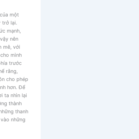
i của một
trở lại.
sức mạnh,
 vậy nên
m mê, với
a cho mình
phía trước
hể rằng,
uôn cho phép
ành hơn. Để
 ta nhìn lại
ởng thành
 những thanh
, vào những