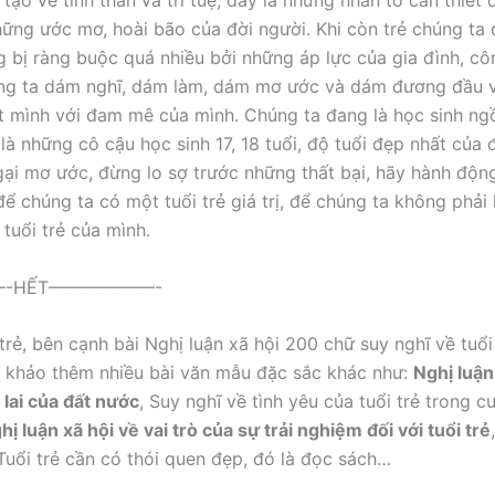
tạo về tinh thần và trí tuệ, đây là những nhân tố cần thiết
hững ước mơ, hoài bão của đời người. Khi còn trẻ chúng ta
g bị ràng buộc quá nhiều bởi những áp lực của gia đình, côn
ng ta dám nghĩ, dám làm, dám mơ ước và dám đương đầu v
t mình với đam mê của mình. Chúng ta đang là học sinh ngồ
là những cô cậu học sinh 17, 18 tuổi, độ tuổi đẹp nhất của đ
ại mơ ước, đừng lo sợ trước những thất bại, hãy hành độn
để chúng ta có một tuổi trẻ giá trị, để chúng ta không phải h
i tuổi trẻ của mình.
-HẾT——————-
trẻ, bên cạnh bài Nghị luận xã hội 200 chữ suy nghĩ về tuổi
 khảo thêm nhiều bài văn mẫu đặc sắc khác như:
Nghị luận
 lai của đất nước
, Suy nghĩ về tình yêu của tuổi trẻ trong 
hị luận xã hội về vai trò của sự trải nghiệm đối với tuổi trẻ
 Tuổi trẻ cần có thói quen đẹp, đó là đọc sách…