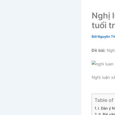
Nghị 
tuổi t
Bởi
Nguyễn Th
Đề bài:
Nghị
Nghị luận xã
Table of
I. Dàn ý 
II. Bài v