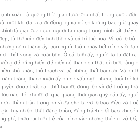
 thanh xuân, là quãng thời gian tươi đẹp nhất trong cuộc đờ
bởi một khi đã qua đi đồng nghĩa nó sẽ không bao giờ quay 
ó chính là giai đoạn con người ta mang trong mình tất thảy 
đẹp, từ thể xác đến tinh thần và cả trí tuệ nữa. Và có lẽ bởi
 những năm tháng ấy, con người luôn cháy hết mình với đa
ơ, khát vọng và hoài bão. Ở cái tuổi ấy, người ta tự đặt r
 tưởng để cống hiến, để biến nó thành sự thật dù biết rằng 
nhiều khó khăn, thử thách và cả những thất bại nữa. Và có t
 năm tháng thanh xuân ấy họ sẽ vấp ngã, nhưng tuổi trẻ l
 quyền được thất bại, thất bại để đứng lên và để trưởng th
 lúc nào đó, khi đã đi qua quãng thời gian quý báu ấy, người
 ơn, thầm trân trọng nó vì đã cho ta vỡ lẽ bao điều và trư
ngã. Tuy nhiên, thật đáng buồn, đáng trách biết bao khi có
ng phí, thiêu rụi tuổi trẻ của mình vào những thú vui vô bổ
i.