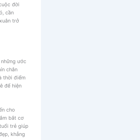
 cuộc đời
ó, cần
xuân trở
ới những ước
hín chắn
à thời điểm
ê để hiện
đến cho
nắm bắt cơ
uổi trẻ giúp
đẹp, khẳng