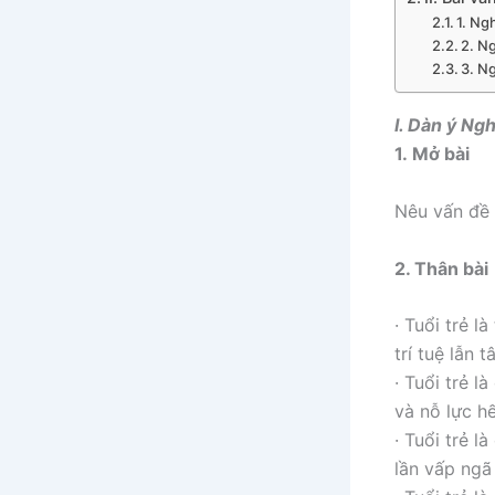
1. Ng
2. Ng
3. Ng
I. Dàn ý Ngh
1. Mở bài
Nêu vấn đề n
2. Thân bài
· Tuổi trẻ l
trí tuệ lẫn 
· Tuổi trẻ 
và nỗ lực h
· Tuổi trẻ 
lần vấp ngã