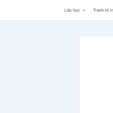
Nhảy
tới
Lớp học
Tranh tô 
nội
dung