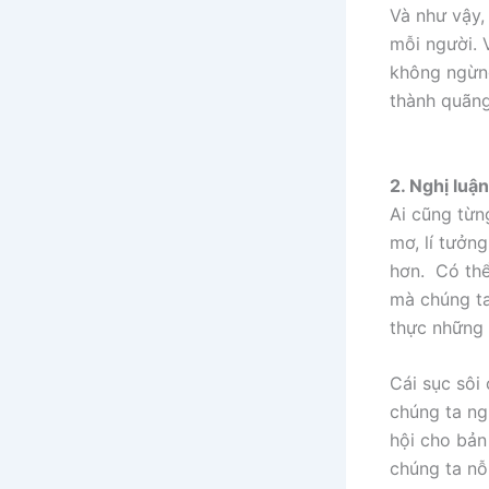
Và như vậy,
mỗi người. V
không ngừng
thành quãng
2. Nghị luậ
Ai cũng từng
mơ, lí tưởn
hơn. Có thể 
mà chúng ta
thực những 
Cái sục sôi
chúng ta ng
hội cho bản
chúng ta nỗ