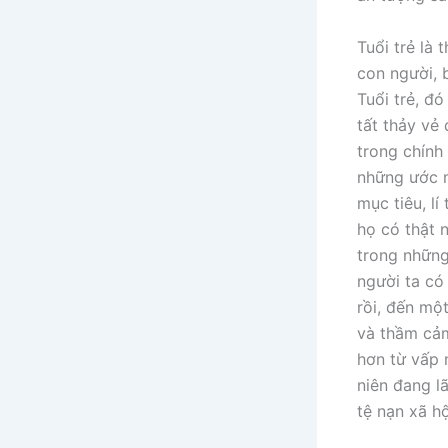
Tuổi trẻ là
con người, 
Tuổi trẻ, đ
tất thảy vẻ 
trong chính
những ước m
mục tiêu, lí
họ có thật 
trong những
người ta có
rồi, đến một
và thầm cảm
hơn từ vấp 
niên đang lã
tệ nạn xã hộ