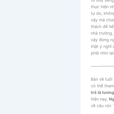
tư duy sáng 
thực hiện n
tự do, khôn
vậy mà chú
thách để hế
nhà trường, 
vậy đừng ng
thật ý nghĩ 
phải nhìn lạ
——————
Bàn về tuổi 
có thể tham
trẻ là tương
hiện nay,
Ng
về câu nói: