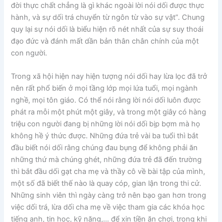
đời thực chất chẳng là gì khác ngoài lời nói dối được thực
hành, và sự dối trá chuyển từ ngôn từ vào sự vật”. Chung
quy lại sự nói dối là biểu hiện rõ nét nhất của sự suy thoái
đạo đức và đánh mất dần bản thân chân chính của một
con người.
Trong xã hội hiện nay hiện tượng nói dối hay lừa lọc đã trở
nên rất phổ biến ở mọi tầng lớp mọi lứa tuổi, mọi ngành
nghề, mọi tôn giáo. Có thể nói rằng lời nói dối luôn được
phát ra mỗi một phút một giây, và trong một giây có hàng
triệu con người đang bị những lời nói dối bịp bợm mà họ
không hề ý thức được. Những đứa trẻ vài ba tuổi thì bắt
đầu biết nói dối rằng chúng đau bụng để không phải ăn
những thứ mà chúng ghét, những đứa trẻ đã đến trường
thì bắt đầu dối gạt cha mẹ và thầy cô về bài tập của mình,
một số đã biết thế nào là quay cóp, gian lận trong thi cử.
Những sinh viên thì ngày càng trở nên bạo gan hơn trong
việc dối trá, lừa dối cha mẹ về việc tham gia các khóa học
tiếng anh, tin học, kỹ năng,… để xin tiền ăn chơi, trong khi