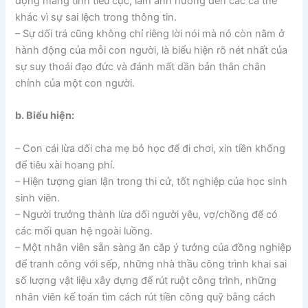
động mang tính tiêu cực, làm ảnh hưởng đến các cá thể
khác vì sự sai lệch trong thông tin.
– Sự dối trá cũng không chỉ riêng lời nói mà nó còn nằm ở
hành động của mỗi con người, là biểu hiện rõ nét nhất của
sự suy thoái đạo đức và đánh mất dần bản thân chân
chính của một con người.
b. Biểu hiện:
– Con cái lừa dối cha mẹ bỏ học để đi chơi, xin tiền khống
để tiêu xài hoang phí.
– Hiện tượng gian lận trong thi cử, tốt nghiệp của học sinh
sinh viên.
– Người trưởng thành lừa dối người yêu, vợ/chồng để có
các mối quan hệ ngoài luồng.
– Một nhân viên sẵn sàng ăn cắp ý tưởng của đồng nghiệp
để tranh công với sếp, những nhà thầu công trình khai sai
số lượng vật liệu xây dựng để rút ruột công trình, những
nhân viên kế toán tìm cách rút tiền công quỹ bằng cách