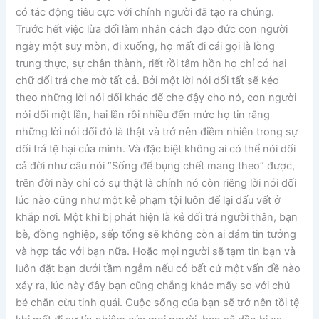
có tác động tiêu cực với chính người đã tạo ra chúng.
Trước hết việc lừa dối làm nhân cách đạo đức con người
ngày một suy mòn, đi xuống, họ mất đi cái gọi là lòng
trung thực, sự chân thành, riết rồi tâm hồn họ chỉ có hai
chữ dối trá che mờ tất cả. Bởi một lời nói dối tất sẽ kéo
theo những lời nói dối khác để che đậy cho nó, con người
nói dối một lần, hai lần rồi nhiều đến mức họ tin rằng
những lời nói dối đó là thật và trở nên điềm nhiên trong sự
dối trá tệ hại của mình. Và đặc biệt không ai có thể nói dối
cả đời như câu nói “Sống để bụng chết mang theo” được,
trên đời này chỉ có sự thật là chính nó còn riêng lời nói dối
lúc nào cũng như một kẻ phạm tội luôn để lại dấu vết ở
khắp nơi. Một khi bị phát hiện là kẻ dối trá người thân, bạn
bè, đồng nghiệp, sếp tổng sẽ không còn ai dám tin tưởng
và hợp tác với bạn nữa. Hoặc mọi người sẽ tạm tin bạn và
luôn đặt bạn dưới tầm ngắm nếu có bất cứ một vấn đề nào
xảy ra, lúc này đây bạn cũng chẳng khác mấy so với chú
bé chăn cừu tinh quái. Cuộc sống của bạn sẽ trở nên tồi tệ