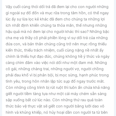
Vậy cuối cùng thói dối trá đã đem lại cho con người những
gì ngoài sự đổ đốn và mục rữa trong tâm hồn, có thể ngay
lúc ấy sự lừa lọc kẻ khác đã đem cho chúng ta những lợi
ích nhất định khiến chúng ta thỏa mãn, thế nhưng những
hậu quả mà nó đem lại cho người khác thì sao? Những bậc
cha mẹ và thầy cô phải phiền lòng vì sự dối trá của những
đứa con, và bản thân chúng cũng trở nên mục rỗng thiếu
kiến thức, thiếu trách nhiệm, cuối cùng nặng nề nhất ấy
chính là thiếu hụt đạo đức, chúng không hề ý thức và ngày
càng chìm đắm vào việc nói dối như một đam mê. Những
cô gái, những chàng trai, những người vợ, người chồng
phải đau khổ vì bị phản bội, bị mọc sừng, hạnh phúc trong
tình yêu, trong hôn nhân lập tức sụp đổ ngay trước mắt.
Còn những công trình bị rút ruột thì luôn ẩn chứa khả năng
giết người tiềm tàng tựa như một cái máy chém sẵn sàng
sập xuống bất cứ lúc nào. Còn những thứ rau quả toàn
thức bảo vệ thực vật sẽ giết con người bằng lưỡi dao vô
hình và khủng khiếp, nó hủy hoại dần con người ta từ bên