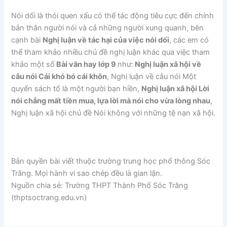
Nói dối là thói quen xấu có thể tác động tiêu cực đến chính
bản thân người nói và cả những người xung quanh, bên
cạnh bài
Nghị luận về tác hại của việc nói dối
, các em có
thể tham khảo nhiều chủ đề nghị luận khác qua việc tham
khảo một số
Bài văn hay lớp 9
như:
Nghị luận xã hội về
câu nói Cái khó bó cái khôn
, Nghị luận về câu nói Một
quyển sách tổ là một người bạn hiền,
Nghị luận xã hội Lời
nói chẳng mất tiền mua, lựa lời mà nói cho vừa lòng nhau
,
Nghị luận xã hội chủ đề Nói không với những tệ nạn xã hội.
Bản quyền bài viết thuộc trường trung học phổ thông Sóc
Trăng. Mọi hành vi sao chép đều là gian lận.
Nguồn chia sẻ: Trường THPT Thành Phố Sóc Trăng
(thptsoctrang.edu.vn)