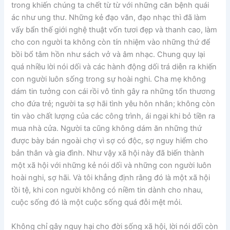
trong khiến chúng ta chết từ từ với những căn bệnh quái
ác như ung thư. Những kẻ đạo văn, đạo nhạc thì đã làm
vấy bẩn thế giới nghệ thuật vốn tươi đẹp và thanh cao, làm
cho con người ta không còn tín nhiệm vào những thứ để
bồi bổ tâm hồn như sách vở và âm nhạc. Chung quy lại
quá nhiều lời nói dối và các hành động dối trá diễn ra khiến
con người luôn sống trong sự hoài nghi. Cha mẹ không
dám tin tưởng con cái rồi vô tình gây ra những tổn thương
cho đứa trẻ; người ta sợ hãi tình yêu hôn nhân; không còn
tin vào chất lượng của các công trình, ái ngại khi bỏ tiền ra
mua nhà cửa. Người ta cũng không dám ăn những thứ
được bày bán ngoài chợ vì sợ có độc, sợ nguy hiểm cho
bản thân và gia đình. Như vậy xã hội này đã biến thành
một xã hội với những kẻ nói dối và những con người luôn
hoài nghi, sợ hãi. Và tôi khẳng định rằng đó là một xã hội
tồi tệ, khi con người không có niềm tin dành cho nhau,
cuộc sống đó là một cuộc sống quá đỗi mệt mỏi.
Không chỉ gây nguy hại cho đời sống xã hội, lời nói dối còn