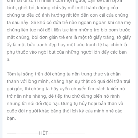
khi mất đi sự tín nhiệm của mọi người, bạn sẽ dần bị xa
lánh, ghét bỏ, không chỉ vậy mỗi một hành động của
chúng ta đều có ảnh hưởng rất lớn đến con cái của chúng
ta sau này. Sẽ khó có đứa trẻ nào ngoan ngoãn khi cha mẹ
chúng liên tục nói dối, liên tục làm những trò bịp bợm trước
mặt chúng, bởi đơn giản trẻ em là một tờ giấy trắng, tờ giấy
ấy là một bức tranh đẹp hay một bức tranh tệ hại chính là
phụ thuộc vào ngòi bút của những người lớn đấy các bạn
ạ.
Tóm lại sống trên đời chúng ta nên trung thực và chân
thành với lòng mình, chẳng hạn sự thật có quá đỗi trần trụi
gai góc, thì chúng ta hãy uyển chuyển tìm cách khiến nó
trở nên nhẹ nhàng, dễ tiếp thu chứ đừng biến nó rành
những lời nói dối độc hại. Đừng tự hủy hoại bản thân và
cuộc đời người khác bằng thói ích kỷ của mình nhé các
bạn.
———————HẾT————————