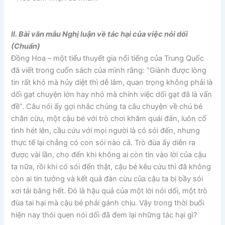
II. Bài văn mẫu Nghị luận về tác hại của việc nói dối
(Chuẩn)
Đồng Hoa – một tiểu thuyết gia nổi tiếng của Trung Quốc
đã viết trong cuốn sách của mình rằng: “Giành được lòng
tin rất khó mà hủy diệt thì dễ lắm, quan trọng không phải là
dối gạt chuyện lớn hay nhỏ mà chính việc dối gạt đã là vấn
đề”. Câu nói ấy gợi nhắc chúng ta câu chuyện về chú bé
chăn cừu, một cậu bé với trò chơi khăm quái đản, luôn cố
tình hét lên, cầu cứu với mọi người là có sói đến, nhưng
thực tế lại chẳng có con sói nào cả. Trò đùa ấy diễn ra
được vài lần, cho đến khi không ai còn tin vào lời của cậu
ta nữa, rồi khi có sói đến thật, cậu bé kêu cứu thì đã không
còn ai tin tưởng và kết quả đàn cừu của cậu ta bị bầy sói
xơi tái bằng hết. Đó là hậu quả của một lời nói dối, một trò
đùa tai hại mà cậu bé phải gánh chịu. Vậy trong thời buổi
hiện nay thói quen nói dối đã đem lại những tác hại gì?