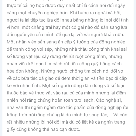
thực tế cái họ học được duy nhất chỉ là cách nói dối ngày
càng một chuyên nghiệp hơn. Khi bước ra ngoài xã hội,
người ta lại tiếp tục lừa dối nhau bằng những lời nói dối tinh
vi hơn, một chàng trai hay một cô gái nào đó sẵn sàng lừa
dối người yêu của mình để qua lại với vài người khác nữa.
Một nhân viên sẵn sàng ăn cắp ý tưởng của đồng nghiệp
để tranh công với sếp, những nhà thầu công trình khai sai
số lượng vật liệu xây dựng để rút ruột công trình, những
nhân viên kế toán tìm cách rút tiền công quỹ bằng cách
hóa đơn khống. Những người chồng tìm cách nói dối vợ
về các bữa tiệc xã giao để đem thời gian và tiền bạc đi cặp
kè với nhân tình. Một số người nông dân dùng vô số loại
thuốc bảo vệ thực vật vào rau củ của mình nhưng lại điềm
nhiên nói rằng chúng hoàn toàn tươi sạch. Các nghệ sĩ,
nhà văn thì ngấm ngầm đạo tác phẩm của đồng nghiệp rồi
trắng trợn nói rằng chúng là do mình tự sáng tác,… Và còn
rất nhiều những lời nói dối mà dù có liệt kê cả nghìn trang
giấy cũng không thể nào cạn được.