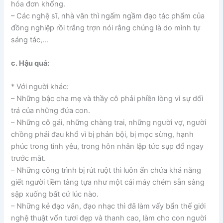
hóa đơn khống.
– Các nghệ sĩ, nhà văn thì ngấm ngầm đạo tác phẩm của
đồng nghiệp rồi trắng trợn nói rằng chúng là do mình tự
sáng tác,…
c. Hậu quả:
* Với người khác:
– Những bậc cha mẹ và thầy cô phải phiền lòng vì sự dối
trá của những đứa con.
– Những cô gái, những chàng trai, những người vợ, người
chồng phải đau khổ vì bị phản bội, bị mọc sừng, hạnh
phúc trong tình yêu, trong hôn nhân lập tức sụp đổ ngay
trước mắt.
– Những công trình bị rút ruột thì luôn ẩn chứa khả năng
giết người tiềm tàng tựa như một cái máy chém sẵn sàng
sập xuống bất cứ lúc nào.
– Những kẻ đạo văn, đạo nhạc thì đã làm vấy bẩn thế giới
nghệ thuật vốn tươi đẹp và thanh cao, làm cho con người