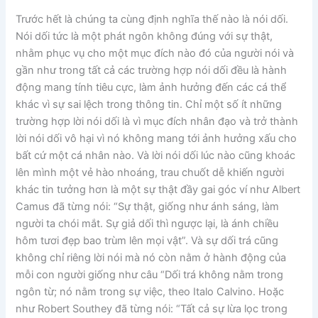
Trước hết là chúng ta cùng định nghĩa thế nào là nói dối.
Nói dối tức là một phát ngôn không đúng với sự thật,
nhằm phục vụ cho một mục đích nào đó của người nói và
gần như trong tất cả các trường hợp nói dối đều là hành
động mang tính tiêu cực, làm ảnh hưởng đến các cá thể
khác vì sự sai lệch trong thông tin. Chỉ một số ít những
trường hợp lời nói dối là vì mục đích nhân đạo và trở thành
lời nói dối vô hại vì nó không mang tới ảnh hưởng xấu cho
bất cứ một cá nhân nào. Và lời nói dối lúc nào cũng khoác
lên mình một vẻ hào nhoáng, trau chuốt dễ khiến người
khác tin tưởng hơn là một sự thật đầy gai góc ví như Albert
Camus đã từng nói: “Sự thật, giống như ánh sáng, làm
người ta chói mắt. Sự giả dối thì ngược lại, là ánh chiều
hôm tươi đẹp bao trùm lên mọi vật”. Và sự dối trá cũng
không chỉ riêng lời nói mà nó còn nằm ở hành động của
mỗi con người giống như câu “Dối trá không nằm trong
ngôn từ; nó nằm trong sự việc, theo Italo Calvino. Hoặc
như Robert Southey đã từng nói: “Tất cả sự lừa lọc trong