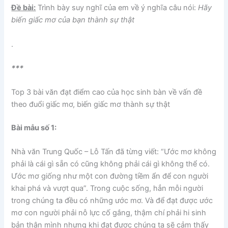
Đề bài:
Trình bày suy nghĩ của em về ý nghĩa câu nói:
Hãy
biến giấc mơ của bạn thành sự thật
.
***
Top 3 bài văn đạt điểm cao
của học sinh bàn về vấn đề
theo đuổi giấc mơ, biến giấc mơ thành sự thật
Bài mẫu số 1
:
Nhà văn Trung Quốc – Lỗ Tấn đã từng viết: “Ước mơ không
phải là cái gì sẵn có cũng không phải cái gì không thể có.
Ước mơ giống như một con đường tiềm ẩn để con người
khai phá và vượt qua”. Trong cuộc sống, hẳn mỗi người
trong chúng ta đều có những ước mơ. Và để đạt được ước
mơ con người phải nỗ lực cố gắng, thậm chí phải hi sinh
bản thân mình nhưng khi đạt được chúng ta sẽ cảm thấy