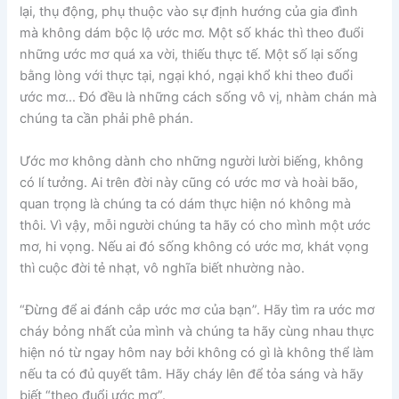
lại, thụ động, phụ thuộc vào sự định hướng của gia đình
mà không dám bộc lộ ước mơ. Một số khác thì theo đuổi
những ước mơ quá xa vời, thiếu thực tế. Một số lại sống
bằng lòng với thực tại, ngại khó, ngại khổ khi theo đuổi
ước mơ… Đó đều là những cách sống vô vị, nhàm chán mà
chúng ta cần phải phê phán.
Ước mơ không dành cho những người lười biếng, không
có lí tưởng. Ai trên đời này cũng có ước mơ và hoài bão,
quan trọng là chúng ta có dám thực hiện nó không mà
thôi. Vì vậy, mỗi người chúng ta hãy có cho mình một ước
mơ, hi vọng. Nếu ai đó sống không có ước mơ, khát vọng
thì cuộc đời tẻ nhạt, vô nghĩa biết nhường nào.
“Đừng để ai đánh cắp ước mơ của bạn”. Hãy tìm ra ước mơ
cháy bỏng nhất của mình và chúng ta hãy cùng nhau thực
hiện nó từ ngay hôm nay bởi không có gì là không thể làm
nếu ta có đủ quyết tâm. Hãy cháy lên để tỏa sáng và hãy
biết “theo đuổi ước mơ”.