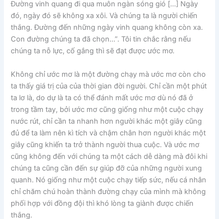
Đường vinh quang đi qua muôn ngàn sóng gió […] Ngày
đó, ngày đó sẽ không xa xôi. Và chúng ta là người chiến
thắng. Đường đến những ngày vinh quang không còn xa.
Con đường chúng ta đã chọn…”. Tôi tin chắc rằng nếu
chúng ta nỗ lực, cố gắng thì sẽ đạt được ước mơ.
Không chỉ ước mơ là một đường chạy mà ước mơ còn cho
ta thấy giá trị của của thời gian đời người. Chỉ cần một phút
ta lơ là, do dự là ta có thể đánh mất ước mơ dù nó đã ở
trong tầm tay, bởi ước mơ cũng giống như một cuộc chạy
nước rút, chỉ cần ta nhanh hơn người khác một giây cũng
đủ để ta làm nên kì tích và chậm chân hơn người khác một
giây cũng khiến ta trở thành người thua cuộc. Và ước mơ
cũng không đến với chúng ta một cách dễ dàng mà đôi khi
chúng ta cũng cần đến sự giúp đỡ của những người xung
quanh. Nó giống như một cuộc chạy tiếp sức, nếu cá nhân
chỉ chăm chú hoàn thành đường chạy của mình mà không
phối hợp với đồng đội thì khó lòng ta giành được chiến
thắng.