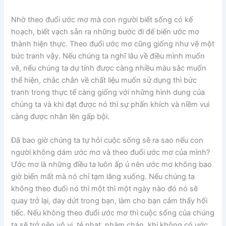
Nhờ theo đuổi ước mơ mà con người biết sống có kế
hoạch, biết vạch sẵn ra những bước đi để biến ước mơ
thành hiện thực. Theo đuổi ước mơ cũng giống như vẽ một
bức tranh vậy. Nếu chúng ta nghĩ lâu về điều mình muốn
vẽ, nếu chúng ta dự tính được càng nhiều màu sắc muốn
thể hiện, chắc chắn về chất liệu muốn sử dụng thì bức
tranh trong thực tế càng giống với những hình dung của
chúng ta và khi đạt được nó thì sự phấn khích và niềm vui
càng được nhân lên gấp bội.
Đã bao giờ chúng ta tự hỏi cuộc sống sẽ ra sao nếu con
người không dám ước mơ và theo đuổi ước mơ của mình?
Ước mơ là những điều ta luôn ấp ủ nên ước mơ không bao
giờ biến mất mà nó chỉ tạm lắng xuống. Nếu chúng ta
không theo đuổi nó thì một thì một ngày nào đó nó sẽ
quay trở lại, day dứt trong bạn, làm cho bạn cảm thấy hối
tiếc. Nếu không theo đuổi ước mơ thì cuộc sống của chúng
ta sẽ trở nên vô vị, tẻ nhạt, nhàm chán, khi không có ước