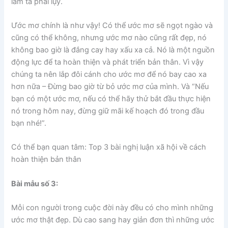
làm ta phải lụy.
Ước mơ chính là như vậy! Có thể ước mơ sẽ ngọt ngào và
cũng có thể không, nhưng ước mơ nào cũng rất đẹp, nó
không bao giờ là đắng cay hay xấu xa cả. Nó là một nguồn
động lực để ta hoàn thiện và phát triển bản thân. Vì vậy
chúng ta nên lắp đôi cánh cho ước mơ để nó bay cao xa
hơn nữa – Đừng bao giờ từ bỏ ước mơ của mình. Và “Nếu
bạn có một ước mơ, nếu có thể hãy thử bắt đầu thực hiện
nó trong hôm nay, đừng giữ mãi kế hoạch đó trong đầu
bạn nhé!”.
Có thể bạn quan tâm
: Top 3 bài nghị luận xã hội về cách
hoàn thiện bản thân
Bài mẫu số 3
:
Mỗi con người trong cuộc đời này đều có cho mình những
ước mơ thật đẹp. Dù cao sang hay giản đơn thì những ước