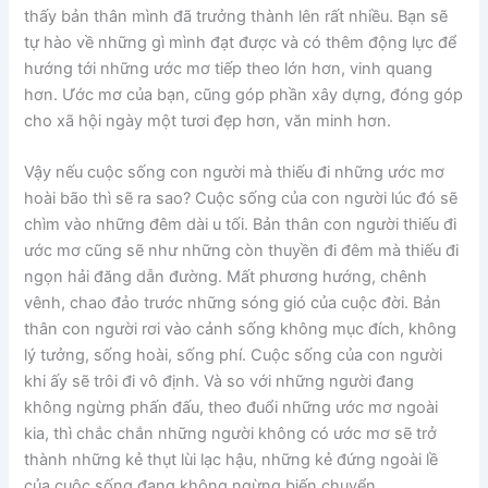
thấy bản thân mình đã trưởng thành lên rất nhiều. Bạn sẽ
tự hào về những gì mình đạt được và có thêm động lực để
hướng tới những ước mơ tiếp theo lớn hơn, vinh quang
hơn. Ước mơ của bạn, cũng góp phần xây dựng, đóng góp
cho xã hội ngày một tươi đẹp hơn, văn minh hơn.
Vậy nếu cuộc sống con người mà thiếu đi những ước mơ
hoài bão thì sẽ ra sao? Cuộc sống của con người lúc đó sẽ
chìm vào những đêm dài u tối. Bản thân con người thiếu đi
ước mơ cũng sẽ như những còn thuyền đi đêm mà thiếu đi
ngọn hải đăng dẫn đường. Mất phương hướng, chênh
vênh, chao đảo trước những sóng gió của cuộc đời. Bản
thân con người rơi vào cảnh sống không mục đích, không
lý tưởng, sống hoài, sống phí. Cuộc sống của con người
khi ấy sẽ trôi đi vô định. Và so với những người đang
không ngừng phấn đấu, theo đuổi những ước mơ ngoài
kia, thì chắc chắn những người không có ước mơ sẽ trở
thành những kẻ thụt lùi lạc hậu, những kẻ đứng ngoài lề
của cuộc sống đang không ngừng biến chuyển.