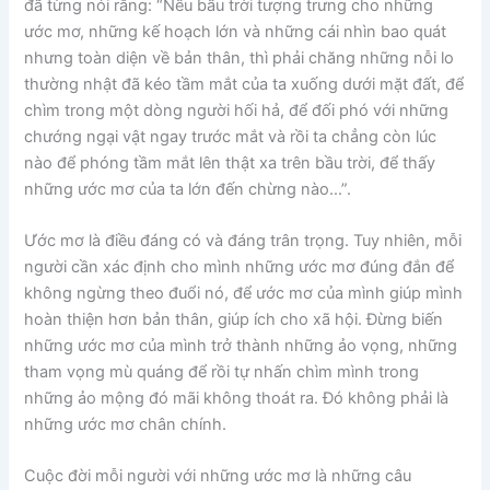
đã từng nói rằng: “Nếu bầu trời tượng trưng cho những
ước mơ, những kế hoạch lớn và những cái nhìn bao quát
nhưng toàn diện về bản thân, thì phải chăng những nỗi lo
thường nhật đã kéo tầm mắt của ta xuống dưới mặt đất, để
chìm trong một dòng người hối hả, để đối phó với những
chướng ngại vật ngay trước mắt và rồi ta chẳng còn lúc
nào để phóng tầm mắt lên thật xa trên bầu trời, để thấy
những ước mơ của ta lớn đến chừng nào…”.
Ước mơ là điều đáng có và đáng trân trọng. Tuy nhiên, mỗi
người cần xác định cho mình những ước mơ đúng đắn để
không ngừng theo đuổi nó, để ước mơ của mình giúp mình
hoàn thiện hơn bản thân, giúp ích cho xã hội. Đừng biến
những ước mơ của mình trở thành những ảo vọng, những
tham vọng mù quáng để rồi tự nhấn chìm mình trong
những ảo mộng đó mãi không thoát ra. Đó không phải là
những ước mơ chân chính.
Cuộc đời mỗi người với những ước mơ là những câu