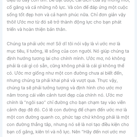
cố gắng và cả những nỗ lực. Và còn để đáp ứng một cuộc
sống tốt đẹp hơn và cả hạnh phúc nữa. Chỉ đơn giản vậy
thôi! Ước mơ từ đó sẽ trở thành động lực cho bạn phát
triển và hoàn thiện bản thân.
Chúng ta phải ước mơ! Sở dĩ tôi nói vậy là vì ước mơ là
mục tiêu, lí tưởng, lẽ sống của con người. Nó giúp chúng ta
định hướng tương lai cho chính mình. Ước mơ, nó không
phải là cái gì có sẵn, cũng không phải là cái gì không thể
có. Ước mơ giống như một con đường chưa ai biết đến,
nhưng chúng ta phải khai phá và vượt qua. Thực vậy,
chúng ta sẽ phải tưởng tượng và định hình cho ước mơ
nằm trong cái viễn cảnh tươi đẹp của chính nó. Ước mơ
chính là “ngôi sao” chỉ đường cho bạn chạm tay vào viễn
cảnh đẹp đẽ đó. Có lẽ con đường để chạm đến ước mơ là
một con đường quanh co, phức tạp chứ không phải là một
con đường thẳng tắp, nhưng nó sẽ là nơi tạo điều kiện cho
bạn cố gắng, kiên trì và nỗ lực. Nên “Hãy đến nơi ước mơ