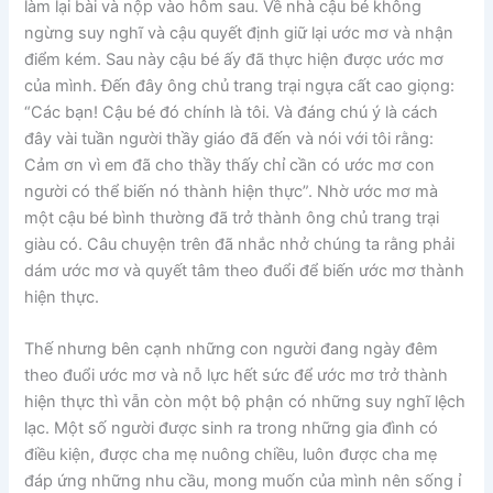
làm lại bài và nộp vào hôm sau. Về nhà cậu bé không
ngừng suy nghĩ và cậu quyết định giữ lại ước mơ và nhận
điểm kém. Sau này cậu bé ấy đã thực hiện được ước mơ
của mình. Đến đây ông chủ trang trại ngựa cất cao giọng:
“Các bạn! Cậu bé đó chính là tôi. Và đáng chú ý là cách
đây vài tuần người thầy giáo đã đến và nói với tôi rằng:
Cảm ơn vì em đã cho thầy thấy chỉ cần có ước mơ con
người có thể biến nó thành hiện thực”. Nhờ ước mơ mà
một cậu bé bình thường đã trở thành ông chủ trang trại
giàu có. Câu chuyện trên đã nhắc nhở chúng ta rằng phải
dám ước mơ và quyết tâm theo đuổi để biến ước mơ thành
hiện thực.
Thế nhưng bên cạnh những con người đang ngày đêm
theo đuổi ước mơ và nỗ lực hết sức để ước mơ trở thành
hiện thực thì vẫn còn một bộ phận có những suy nghĩ lệch
lạc. Một số người được sinh ra trong những gia đình có
điều kiện, được cha mẹ nuông chiều, luôn được cha mẹ
đáp ứng những nhu cầu, mong muốn của mình nên sống ỉ