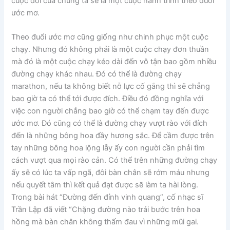
cuộc đời của chúng ta sẽ là một cuộc hành trình theo đuổi
ước mơ.
Theo đuổi ước mơ cũng giống như chinh phục một cuộc
chạy. Nhưng đó không phải là một cuộc chạy đơn thuần
mà đó là một cuộc chạy kéo dài đến vô tận bao gồm nhiều
đường chạy khác nhau. Đó có thể là đường chạy
marathon, nếu ta không biết nỗ lực cố gắng thì sẽ chẳng
bao giờ ta có thể tới được đích. Điều đó đồng nghĩa với
việc con người chẳng bao giờ có thể chạm tay đến được
ước mơ. Đó cũng có thể là đường chạy vượt rào với đích
đến là những bông hoa đầy hương sắc. Để cầm được trên
tay những bông hoa lộng lẫy ấy con người cần phải tìm
cách vượt qua mọi rào cản. Có thể trên những đường chạy
ấy sẽ có lúc ta vấp ngã, đôi bàn chân sẽ rớm máu nhưng
nếu quyết tâm thì kết quả đạt được sẽ làm ta hài lòng.
Trong bài hát “Đường đến đỉnh vinh quang”, cố nhạc sĩ
Trần Lập đã viết “Chặng đường nào trải bước trên hoa
hồng mà bàn chân không thấm đau vì những mũi gai.