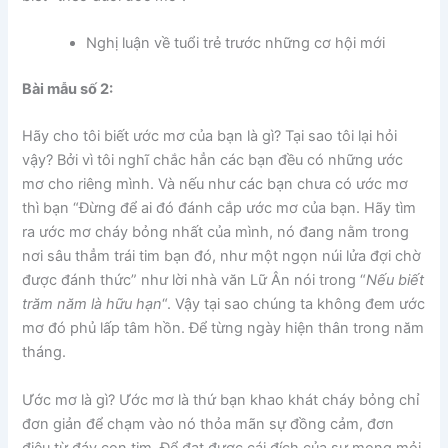
Nghị luận về tuổi trẻ trước những cơ hội mới
Bài mẫu số 2
:
Hãy cho tôi biết ước mơ của bạn là gì? Tại sao tôi lại hỏi
vậy? Bởi vì tôi nghĩ chắc hẳn các bạn đều có những ước
mơ cho riêng mình. Và nếu như các bạn chưa có ước mơ
thì bạn “Đừng để ai đó đánh cắp ước mơ của bạn. Hãy tìm
ra ước mơ cháy bỏng nhất của mình, nó đang nằm trong
nơi sâu thẳm trái tim bạn đó, như một ngọn núi lửa đợi chờ
được đánh thức” như lời nhà văn Lữ Ân nói trong “
Nếu biết
trăm năm là hữu hạn
“. Vậy tại sao chúng ta không đem ước
mơ đó phủ lấp tâm hồn. Để từng ngày hiện thân trong năm
tháng.
Ước mơ là gì? Ước mơ là thứ bạn khao khát cháy bỏng chỉ
đơn giản để chạm vào nó thỏa mãn sự đồng cảm, đơn
điệu từ đáy con tim. Để đạt được cái đích của sự mong mỏi,