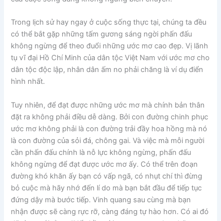
Trong lịch sử hay ngay ở cuộc sống thực tại, chúng ta đều
có thể bắt gặp những tấm gương sáng ngời phấn đấu
không ngừng để theo đuổi những ước mơ cao đẹp. Vị lãnh
tụ vĩ đại Hồ Chí Minh của dân tộc Việt Nam với ước mơ cho
dân tộc độc lập, nhân dân ấm no phải chăng là ví dụ điển
hình nhất.
Tuy nhiên, để đạt được những ước mơ mà chính bản thân
đặt ra không phải điều dễ dàng. Bởi con đường chinh phục
ước mơ không phải là con đường trải đầy hoa hồng mà nó
là con đường của sỏi đá, chông gai. Và việc mà mỗi người
cần phấn đấu chính là nỗ lực không ngừng, phấn đấu
không ngừng để đạt được ước mơ ấy. Có thể trên đoạn
đường khó khăn ấy bạn có vấp ngã, có nhụt chí thì đừng
bỏ cuộc mà hãy nhớ đến lí do mà bạn bắt đầu để tiếp tục
đứng dậy mà bước tiếp. Vinh quang sau cùng mà bạn
nhận được sẽ càng rực rỡ, càng đáng tự hào hơn. Có ai đó