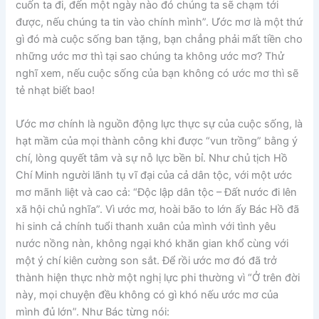
cuốn ta đi, đến một ngày nào đó chúng ta sẽ chạm tới
được, nếu chúng ta tin vào chính mình”. Ước mơ là một thứ
gì đó mà cuộc sống ban tặng, bạn chẳng phải mất tiền cho
những ước mơ thì tại sao chúng ta không ước mơ? Thử
nghĩ xem, nếu cuộc sống của bạn không có ước mơ thì sẽ
tẻ nhạt biết bao!
Ước mơ chính là nguồn động lực thực sự của cuộc sống, là
hạt mầm của mọi thành công khi được “vun trồng” bằng ý
chí, lòng quyết tâm và sự nỗ lực bền bỉ. Như chủ tịch Hồ
Chí Minh người lãnh tụ vĩ đại của cả dân tộc, với một ước
mơ mãnh liệt và cao cả: “Độc lập dân tộc – Đất nước đi lên
xã hội chủ nghĩa”. Vì ước mơ, hoài bão to lớn ấy Bác Hồ đã
hi sinh cả chính tuổi thanh xuân của mình với tình yêu
nước nồng nàn, không ngại khó khăn gian khổ cùng với
một ý chí kiên cường son sắt. Để rồi ước mơ đó đã trở
thành hiện thực nhờ một nghị lực phi thường vì “Ở trên đời
này, mọi chuyện đều không có gì khó nếu ước mơ của
mình đủ lớn”. Như Bác từng nói: