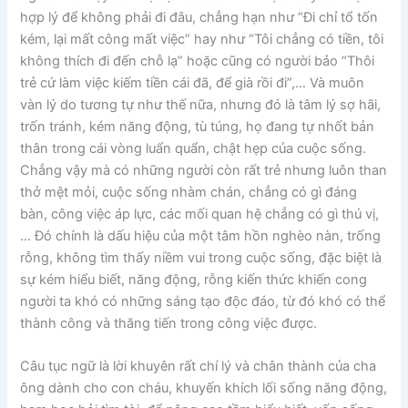
hợp lý để không phải đi đâu, chẳng hạn như “Đi chỉ tổ tốn
kém, lại mất công mất việc” hay như “Tôi chẳng có tiền, tôi
không thích đi đến chỗ lạ” hoặc cũng có người bảo “Thôi
trẻ cứ làm việc kiếm tiền cái đã, để già rồi đi”,… Và muôn
vàn lý do tương tự như thế nữa, nhưng đó là tâm lý sợ hãi,
trốn tránh, kém năng động, tù túng, họ đang tự nhốt bản
thân trong cái vòng luẩn quẩn, chật hẹp của cuộc sống.
Chẳng vậy mà có những người còn rất trẻ nhưng luôn than
thở mệt mỏi, cuộc sống nhàm chán, chẳng có gì đáng
bàn, công việc áp lực, các mối quan hệ chẳng có gì thú vị,
… Đó chính là dấu hiệu của một tâm hồn nghèo nàn, trống
rỗng, không tìm thấy niềm vui trong cuộc sống, đặc biệt là
sự kém hiểu biết, năng động, rỗng kiến thức khiến cong
người ta khó có những sáng tạo độc đáo, từ đó khó có thể
thành công và thăng tiến trong công việc được.
Câu tục ngữ là lời khuyên rất chí lý và chân thành của cha
ông dành cho con cháu, khuyến khích lối sống năng động,