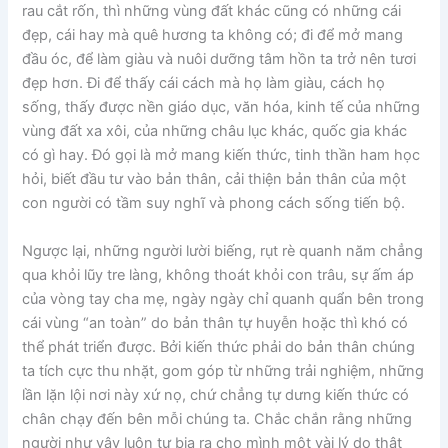
rau cắt rốn, thì những vùng đất khác cũng có những cái
đẹp, cái hay mà quê hương ta không có; đi để mở mang
đầu óc, để làm giàu và nuôi dưỡng tâm hồn ta trở nên tươi
đẹp hơn. Đi để thấy cái cách mà họ làm giàu, cách họ
sống, thấy được nền giáo dục, văn hóa, kinh tế của những
vùng đất xa xôi, của những châu lục khác, quốc gia khác
có gì hay. Đó gọi là mở mang kiến thức, tinh thần ham học
hỏi, biết đầu tư vào bản thân, cải thiện bản thân của một
con người có tầm suy nghĩ và phong cách sống tiến bộ.
Ngược lại, những người lười biếng, rụt rè quanh năm chẳng
qua khỏi lũy tre làng, không thoát khỏi con trâu, sự ấm áp
của vòng tay cha mẹ, ngày ngày chỉ quanh quẩn bên trong
cái vùng “an toàn” do bản thân tự huyễn hoặc thì khó có
thể phát triển được. Bởi kiến thức phải do bản thân chúng
ta tích cực thu nhặt, gom góp từ những trải nghiệm, những
lần lặn lội nơi này xứ nọ, chứ chẳng tự dưng kiến thức có
chân chạy đến bên mỗi chúng ta. Chắc chắn rằng những
người như vậy luôn tự bịa ra cho mình một vài lý do thật