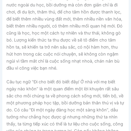
nước ngoài du học, bồi dưỡng mà còn đơn giản chỉ là đi
chơi, đi du lịch, thăm thú, để cho tâm hồn được thanh lọc,
để biết thêm nhiều vùng đất mới, thêm nhiều nền văn hóa,
biết thêm nhiều người, có thêm nhiều mối quan hệ mới. Đó
cũng là học, học một cách tự nhiên và thư thái, không gò
bó. Lượng kiến thức ta thu được về sẽ tô điểm cho tâm
hồn ta, sẽ khiến ta trở nên sâu sắc, có nội hàm hơn, thu
hút hơn trong các cuộc nói chuyện, sẽ không còn ngậm
ngùi vì tầm mắt chỉ là cuộc sống nhạt nhoà, chán nản bù
đầu vì công việc bạn nhé.
Câu tục ngữ “Đi cho biết đó biết đây/ Ở nhà với mẹ biết
ngày nào khôn” là một quan điểm một lời khuyên rất sâu
sắc cho mỗi chúng ta về phong cách sống mới, tiến bộ, về
một phương pháp học tập, bồi dưỡng bản thân thú vị và tự
do. Có câu “Đi một ngày đàng học một sàng khôn”, dẫu
tưởng như chẳng học được gì nhưng những thứ ta nhìn
thấy, ta từng tiếp xúc có thể là tư liệu cho cuộc sống, công
việc của chúng ta trong tương lai. Còn nếu khăng khăng,