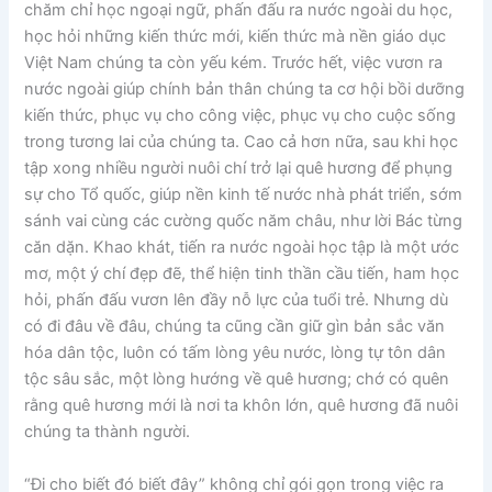
chăm chỉ học ngoại ngữ, phấn đấu ra nước ngoài du học,
học hỏi những kiến thức mới, kiến thức mà nền giáo dục
Việt Nam chúng ta còn yếu kém. Trước hết, việc vươn ra
nước ngoài giúp chính bản thân chúng ta cơ hội bồi dưỡng
kiến thức, phục vụ cho công việc, phục vụ cho cuộc sống
trong tương lai của chúng ta. Cao cả hơn nữa, sau khi học
tập xong nhiều người nuôi chí trở lại quê hương để phụng
sự cho Tổ quốc, giúp nền kinh tế nước nhà phát triển, sớm
sánh vai cùng các cường quốc năm châu, như lời Bác từng
căn dặn. Khao khát, tiến ra nước ngoài học tập là một ước
mơ, một ý chí đẹp đẽ, thể hiện tinh thần cầu tiến, ham học
hỏi, phấn đấu vươn lên đầy nỗ lực của tuổi trẻ. Nhưng dù
có đi đâu về đâu, chúng ta cũng cần giữ gìn bản sắc văn
hóa dân tộc, luôn có tấm lòng yêu nước, lòng tự tôn dân
tộc sâu sắc, một lòng hướng về quê hương; chớ có quên
rằng quê hương mới là nơi ta khôn lớn, quê hương đã nuôi
chúng ta thành người.
“Đi cho biết đó biết đây” không chỉ gói gọn trong việc ra