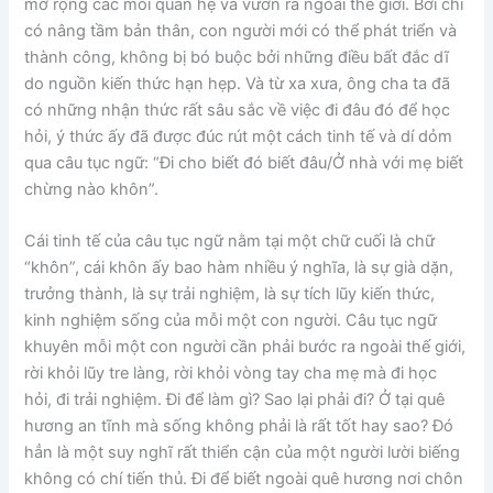
mở rộng các mối quan hệ và vươn ra ngoài thế giới. Bởi chỉ
có nâng tầm bản thân, con người mới có thể phát triển và
thành công, không bị bó buộc bởi những điều bất đắc dĩ
do nguồn kiến thức hạn hẹp. Và từ xa xưa, ông cha ta đã
có những nhận thức rất sâu sắc về việc đi đâu đó để học
hỏi, ý thức ấy đã được đúc rút một cách tinh tế và dí dỏm
qua câu tục ngữ: “Đi cho biết đó biết đâu/Ở nhà với mẹ biết
chừng nào khôn”.
Cái tinh tế của câu tục ngữ nằm tại một chữ cuối là chữ
“khôn”, cái khôn ấy bao hàm nhiều ý nghĩa, là sự già dặn,
trưởng thành, là sự trải nghiệm, là sự tích lũy kiến thức,
kinh nghiệm sống của mỗi một con người. Câu tục ngữ
khuyên mỗi một con người cần phải bước ra ngoài thế giới,
rời khỏi lũy tre làng, rời khỏi vòng tay cha mẹ mà đi học
hỏi, đi trải nghiệm. Đi để làm gì? Sao lại phải đi? Ở tại quê
hương an tĩnh mà sống không phải là rất tốt hay sao? Đó
hẳn là một suy nghĩ rất thiển cận của một người lười biếng
không có chí tiến thủ. Đi để biết ngoài quê hương nơi chôn