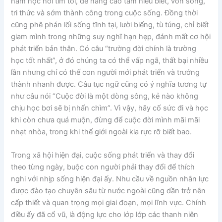
ham học hỏi tìm tòi, để nâng cao tầm hiểu biết, vốn sống,
tri thức và sớm thành công trong cuộc sống. Đồng thời
cũng phê phán lối sống tĩnh tại, lười biếng, tù túng, chỉ biết
giam mình trong những suy nghĩ hạn hẹp, đánh mất cơ hội
phát triển bản thân. Có câu “trường đời chính là trường
học tốt nhất”, ở đó chúng ta có thể vấp ngã, thất bại nhiều
lần nhưng chỉ có thế con người mới phát triển và trưởng
thành nhanh được. Câu tục ngữ cũng có ý nghĩa tương tự
như câu nói “Cuộc đời là một dòng sông, kẻ nào không
chịu học bơi sẽ bị nhấn chìm”. Vì vậy, hãy cố sức đi và học
khi còn chưa quá muộn, đừng để cuộc đời mình mãi mãi
nhạt nhòa, trong khi thế giới ngoài kia rực rỡ biết bao.
Trong xã hội hiện đại, cuộc sống phát triển và thay đổi
theo từng ngày, buộc con người phải thay đổi để thích
nghi với nhịp sống hiện đại ấy. Nhu cầu về nguồn nhân lực
được đào tạo chuyên sâu từ nước ngoài cũng dần trở nên
cấp thiết và quan trọng mọi giai đoạn, mọi lĩnh vực. Chính
điều ấy đã cổ vũ, là động lực cho lớp lớp các thanh niên