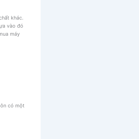
chất khác.
Dựa vào đó
í mua máy
uôn có một