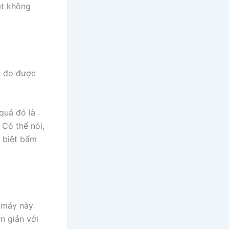
ắt không
ốn đo được
quả đó là
 Có thể nói,
 biệt bẩm
c máy này
n giản với