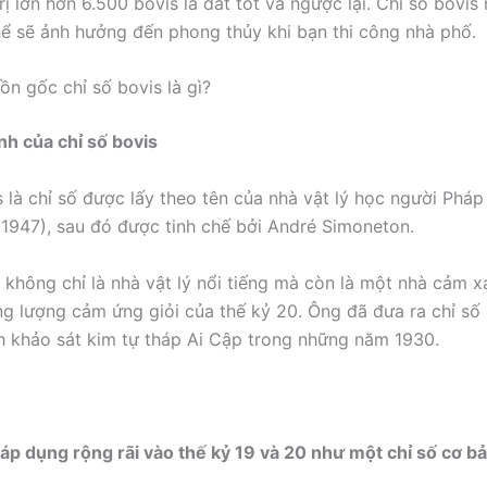
rị lớn hơn 6.500 bovis là đất tốt và ngược lại. Chỉ số bovis 
hể sẽ ảnh hưởng đến phong thủy khi bạn thi công nhà phố.
ồn gốc chỉ số bovis là gì?
nh của chỉ số bovis
s là chỉ số được lấy theo tên của nhà vật lý học người Pháp
-1947), sau đó được tinh chế bởi André Simoneton.
 không chỉ là nhà vật lý nổi tiếng mà còn là một nhà cảm x
g lượng cảm ứng giỏi của thế kỷ 20. Ông đã đưa ra chỉ số
nh khảo sát kim tự tháp Ai Cập trong những năm 1930.
áp dụng rộng rãi vào thế kỷ 19 và 20 như một chỉ số cơ b