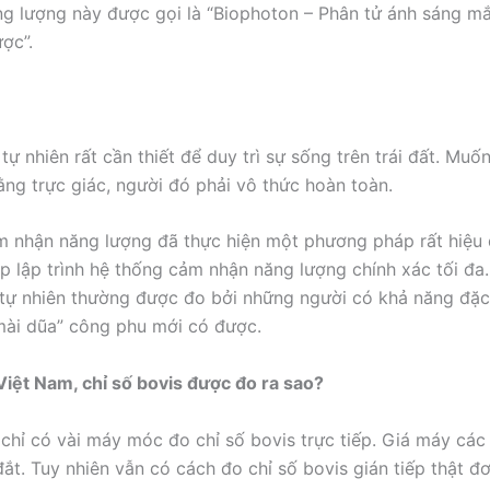
ng lượng này được gọi là “Biophoton – Phân tử ánh sáng m
ợc”.
tự nhiên rất cần thiết để duy trì sự sống trên trái đất. Mu
ằng trực giác, người đó phải vô thức hoàn toàn.
 nhận năng lượng đã thực hiện một phương pháp rất hiệu 
 lập trình hệ thống cảm nhận năng lượng chính xác tối đa.
tự nhiên thường được đo bởi những người có khả năng đặc
mài dũa” công phu mới có được.
Việt Nam, chỉ số bovis được đo ra sao?
chỉ có vài máy móc đo chỉ số bovis trực tiếp. Giá máy cá
ắt. Tuy nhiên vẫn có cách đo chỉ số bovis gián tiếp thật đơ