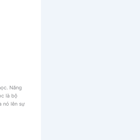
học. Năng
ọc là bộ
 nó lên sự