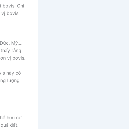
 bovis. Chỉ
vị bovis.
 Đức, Mỹ,…
 thấy rằng
ơn vị bovis.
vis này có
ăng lượng
hể hữu cơ.
 quả đất.