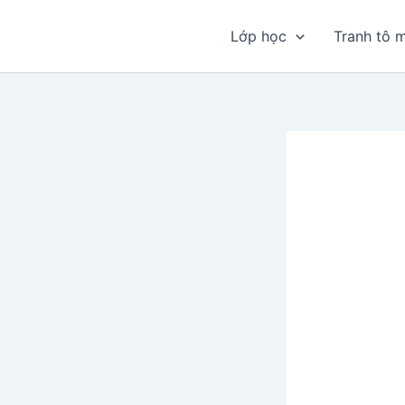
Nhảy
tới
Lớp học
Tranh tô 
nội
dung