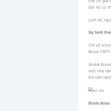
Đất có giá t
bởi nó có t
Lịch sử, ngu
Sự hình thà
Chỉ số bovi
Bovis (1871
André Bovis
một nhà năn
khi tiến hà
Bovis được 