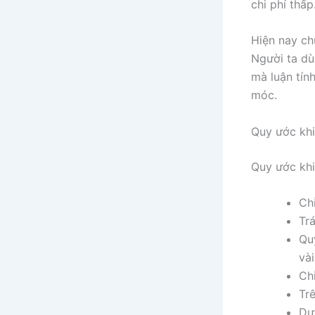
chi phí thấp
Hiện nay ch
Người ta dù
mà luận tín
móc.
Quy ước khi
Quy ước khi
Ch
Trá
Qu
vài
Chỉ
Trê
Dướ