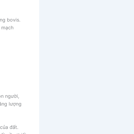
ợng bovis.
m mạch
on người,
năng lượng
của đất.