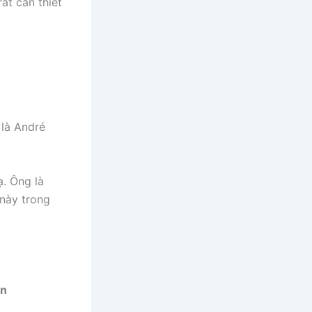
rất cần thiết
 là André
ạ. Ông là
 này trong
ản