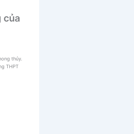
g của
hong thủy.
ùng THPT