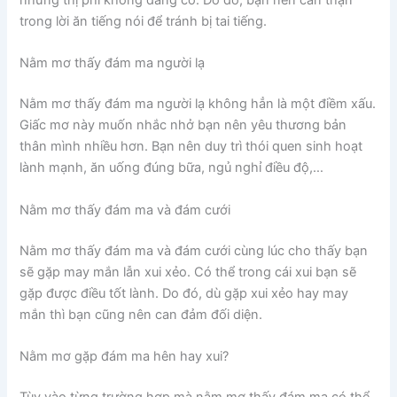
những thị phi không đáng có. Do đó, bạn nên cẩn thận
trong lời ăn tiếng nói để tránh bị tai tiếng.
Nằm mơ thấy đám ma người lạ
Nằm mơ thấy đám ma người lạ không hẳn là một điềm xấu.
Giấc mơ này muốn nhắc nhở bạn nên yêu thương bản
thân mình nhiều hơn. Bạn nên duy trì thói quen sinh hoạt
lành mạnh, ăn uống đúng bữa, ngủ nghỉ điều độ,…
Nằm mơ thấy đám ma và đám cưới
Nằm mơ thấy đám ma và đám cưới cùng lúc cho thấy bạn
sẽ gặp may mắn lẫn xui xẻo. Có thể trong cái xui bạn sẽ
gặp được điều tốt lành. Do đó, dù gặp xui xẻo hay may
mắn thì bạn cũng nên can đảm đối diện.
Nằm mơ gặp đám ma hên hay xui?
Tùy vào từng trường hợp mà nằm mơ thấy đám ma có thể