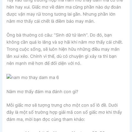
hên hay xui. Giấc mơ về đám ma cũng phần nào dự đoán
được vận may rủi trong tương lai gần. Nhưng phần lớn
nằm mơ thấy cái chết là điềm báo may mắn.
Ông bà thường có câu: “Sinh dữ tử lành”. Do đó, bạn
không cần quá lo lắng và sợ hãi khi nằm mơ thấy cái chết.
Trong cuộc sống, sẽ luôn hiện hữu những điều may mắn
lẫn xui xẻo. Chính vì thế, dù có chuyện gì xảy ra thì bạn
nên mạnh mẽ hơn để đối diện với nó.
Nằm mơ thấy đám ma đánh con gì?
Mỗi giấc mơ sẽ tượng trưng cho một con số lô đề. Dưới
đây là một số trường hợp giải mã con số giấc mơ khi thấy
đám ma, mời bạn đọc cùng tham khảo: