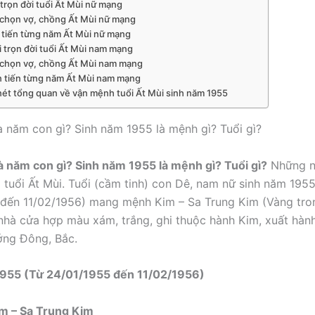
 trọn đời tuổi Ất Mùi nữ mạng
 chọn vợ, chồng Ất Mùi nữ mạng
 tiến từng năm Ất Mùi nữ mạng
i trọn đời tuổi Ất Mùi nam mạng
 chọn vợ, chồng Ất Mùi nam mạng
n tiến từng năm Ất Mùi nam mạng
nét tổng quan về vận mệnh tuổi Ất Mùi sinh năm 1955
 năm con gì? Sinh năm 1955 là mệnh gì? Tuổi gì?
 năm con gì? Sinh năm 1955 là mệnh gì? Tuổi gì?
Những n
 tuổi Ất Mùi. Tuổi (cầm tinh) con Dê, nam nữ sinh năm 1955
đến 11/02/1956) mang mệnh Kim – Sa Trung Kim (Vàng tro
nhà cửa hợp màu xám, trắng, ghi thuộc hành Kim, xuất hàn
ớng Đông, Bắc.
1955 (Từ 24/01/1955 đến 11/02/1956)
im – Sa Trung Kim