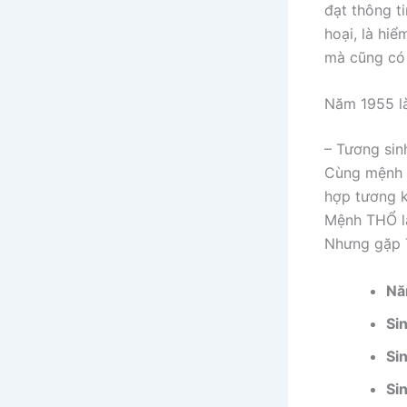
đạt thông ti
hoại, là hi
mà cũng có 
Năm 1955 là
– Tương sin
Cùng mệnh t
hợp tương k
Mệnh THỔ là 
Nhưng gặp T
Nă
Si
Si
Si