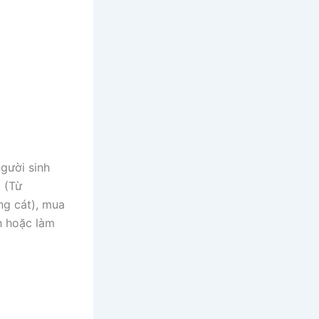
gười sinh
 (Từ
ng cát), mua
h hoặc làm