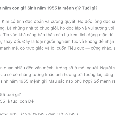
 năm con gì? Sinh năm 1955 là mệnh gì? Tuổi gì?
Kim có tính độc đoán và cương quyết. Họ dốc lòng dốc s
ng. Là những nhà tổ chức giỏi, họ độc lập và vui sướng với
ọ. Tin vào khả năng bản thân nên họ kém linh động mặc dù 
sự thay đổi. Đây là loại người nghiêm túc và không dễ nhận
mạnh mẽ, có trực giác và lôi cuốn Tiêu cực — cứng nhắc,
.
ên quan nhiều đến vận mệnh, tướng số ở mỗi người. Người s
au sẽ có những tương khắc ảnh hưởng tới tương lai, công 
 sinh năm 1955 mệnh gì? Màu sắc nào phù hợp? Số mệnh r
55 tuổi gì?
55 là tuổi con Dê
ơng lịch: Từ 24/01/1955 đến 11/02/1956