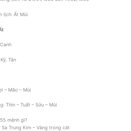
 lịch: Ất Mùi
Ất
 Canh
 Kỷ, Tân
i – Mão – Mùi
g: Thìn – Tuất – Sửu – Mùi
955 mệnh gì?
 Sa Trung Kim – Vàng trong cát