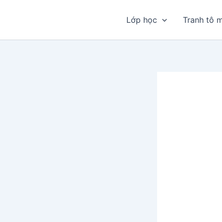
Nhảy
tới
Lớp học
Tranh tô 
nội
dung