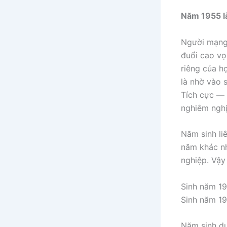
Năm 1955 là
Người mạng 
đuổi cao vọ
riêng của h
là nhờ vào 
Tích cực — 
nghiêm nghị
Năm sinh li
năm khác nh
nghiệp. Vậy
Sinh năm 19
Sinh năm 19
Năm sinh dư