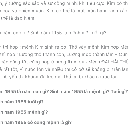
n, ý tưởng sắc sảo và sự công minh; khi tiêu cực, Kim có th
ểm họa và phiền muộn. Kim có thể là một món hàng xinh xắn
thể là đao kiếm.
 năm con gì? Sinh năm 1955 là mệnh gì? Tuổi gì?
h thì hợp : mệnh Kim sinh ra bởi Thổ vậy mệnh Kim hợp Mệ
hì hợp : Lưỡng thổ thành sơn, Lưỡng mộc thành lâm – Cũn
hắc cũng tốt cũng hợp (nhưng ít) ví dụ : Mệnh ĐẠI HẢI T
rất tốt, vì nước lớn và nhiều thì có bờ sẽ không bị tràn lan
hổ yếu thì không đủ lực mà Thổ lại bị khắc ngược lại.
m 1955 là năm con gì? Sinh năm 1955 là mệnh gì? Tuổi gì?
nh năm 1955 tuổi gì?
nh năm 1955 mệnh gì?
nh năm 1955 có cung mệnh là gì?