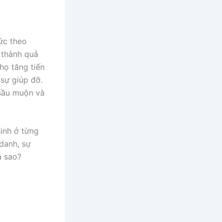
ức theo
 thành quả
họ tăng tiến
 sự giúp đỡ.
 sầu muộn và
inh ở từng
danh, sự
a sao?