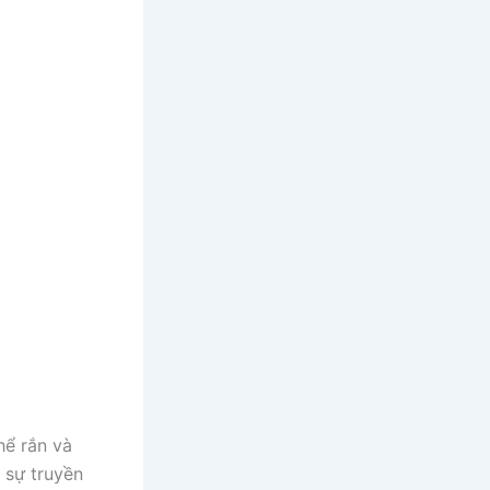
hể rắn và
 sự truyền