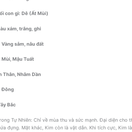
ổi con gì: Dê (Ất Mùi)
u xám, trắng, ghi
 Vàng sẫm, nâu đất
t Mùi, Mậu Tuất
nh Thân, Nhâm Dần
: Đông
Tây Bắc
ong Tự Nhiên: Chỉ về mùa thu và sức mạnh. Đại diện cho t
ứa đựng. Mặt khác, Kim còn là vật dẫn. Khi tích cực, Kim là