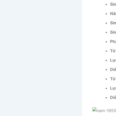
Si
Nă
Si
Si
Ph
Tử
Lự
Di
Tử
Lự
Di