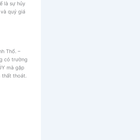
ể là sự hủy
 và quý giá
nh Thổ. –
g có trường
HỦY mà gặp
 thất thoát.