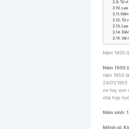
Tử vi
Lựa
Diễn
Tử v
Lựa
Diễ
Vài 
Năm 1955 là
Năm 1955 là
năm 1955 là
24/01/1955 
xe hay sơn 
nhà hợp hư
Năm sinh: 
Mệnh gì: K