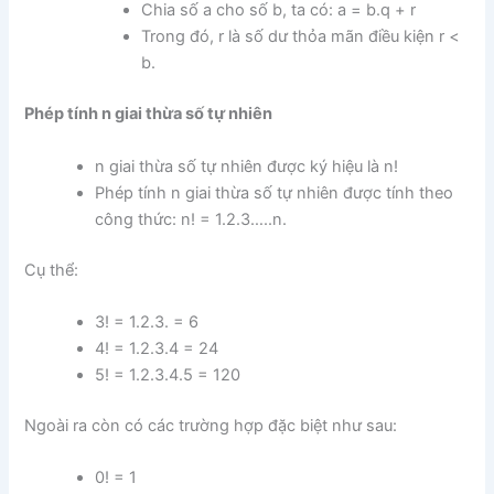
Chia số a cho số b, ta có: a = b.q + r
Trong đó, r là số dư thỏa mãn điều kiện r <
b.
Phép tính n giai thừa số tự nhiên
n giai thừa số tự nhiên được ký hiệu là n!
Phép tính n giai thừa số tự nhiên được tính theo
công thức: n! = 1.2.3…..n.
Cụ thể:
3! = 1.2.3. = 6
4! = 1.2.3.4 = 24
5! = 1.2.3.4.5 = 120
Ngoài ra còn có các trường hợp đặc biệt như sau:
0! = 1