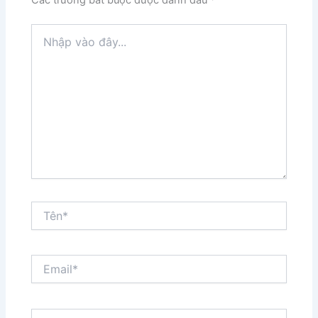
Các trường bắt buộc được đánh dấu
*
Nhập
vào
đây...
Tên*
Email*
Trang