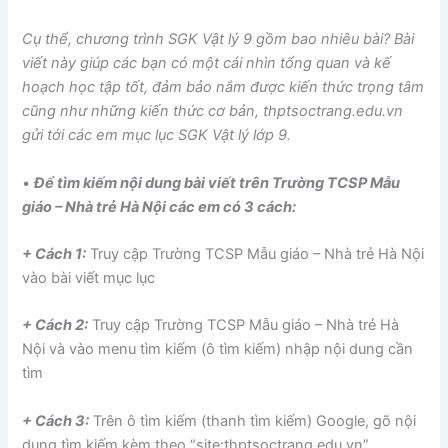
Cụ thể, chương trình SGK Vật lý 9 gồm bao nhiêu bài? Bài
viết này giúp các bạn có một cái nhìn tổng quan và kế
hoạch học tập tốt, đảm bảo nắm được kiến thức trọng tâm
cũng như những kiến thức cơ bản, thptsoctrang.edu.vn
gửi tới các em mục lục SGK Vật lý lớp 9.
•
Để tìm kiếm nội dung bài viết trên Trường TCSP Mẫu
giáo – Nhà trẻ Hà Nội các em có 3 cách:
+ Cách 1:
Truy cập Trường TCSP Mẫu giáo – Nhà trẻ Hà Nội
vào bài viết mục lục
+ Cách 2:
Truy cập Trường TCSP Mẫu giáo – Nhà trẻ Hà
Nội và vào menu tìm kiếm (ô tìm kiếm) nhập nội dung cần
tìm
+ Cách 3:
Trên ô tìm kiếm (thanh tìm kiếm) Google, gõ nội
dung tìm kiếm kèm theo “site:thptsoctrang.edu.vn”