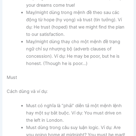
your dreams come true!
May/might dùng trong mệnh đề theo sau các
động từ hope (hy vọng) và trust (tin tưởng). Ví
dụ: He trust (hoped) that we might find the plan
to our satisfaction.
May/might dùng thay cho một mệnh đề trạng
ngữ chỉ sự nhượng bộ (adverb clauses of
concession). Ví dụ: He may be poor, but he is
honest. (Though he is poor…)
Must
Cách dùng và ví dụ:
Must có nghĩa là “phải” diễn tả một mệnh lệnh
hay một sự bắt buộc. Ví dụ: You must drive on
the left in London.
Must dùng trong câu suy luận logic. Ví dụ: Are
you going home at midnight? You must be mad!