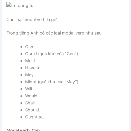
Các loại modal verb là gì?
Trong tiếng Anh có các loại modal verb như sau:
Can.
Could (quá khứ của “Can”).
Must.
Have to.
May.
Might (quá khứ của “May”).
Will.
Would.
Shall.
Should.
Ought to.
Modal verb: Can