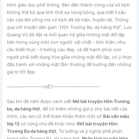
trình giáo dục phổ thông. Bàn đến thành công của vở kịch
không thể bỏ qua tính thời sự nóng bỏng, qua triết lí sâu
sắc của đời sống mà vở kịch đã tái hiện, truyền tải. Thông
qua cốt truyện dân gian “Hồn Trương Ba, da hàng thịt”, Lưu
Quang Vũ đã đặt ra mối quan hệ giữa những mặt đối lập
bên trong cùng một con người: vật chất – tinh thần; nhu
cầu thiết thực – lí tưởng cao đẹp, và để hạnh phúc con
người phải biết dung hòa giữa những mặt đối lập, có ý thức
đấu tranh với những mặt tầm thường để hướng đến những
giá trị tốt đẹp.
————————HẾT——————————
Sau khi đã nắm được cách viết
Mở bài truyện Hồn Trương
ba, da hàng thịt
, để có thêm những gợi ý cho bài viết của
mình, các em có thể tham khảo thêm một số
Bài văn mẫu
lớp 12
có cùng chủ đề khác như:
Kết bài truyện Hồn
Trương Ba da hàng thịt
, Tư tưởng và ý nghĩa phê phán
trong Hồn Trương Ba, da hàng thịt,
Phân tích truyện Hồn