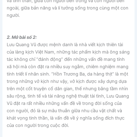
và tinh thần, giữa con người bên trong và con người bên
ngoài, giữa bản năng và lí tưởng sống trong cùng một con
người.
2. Mở bài số 2:
Lưu Quang Vũ được mệnh danh là nhà viết kịch thiên tài
của làng kịch Việt Nam, những tác phẩm kịch mà ông sáng
tác không chỉ “đánh động” đến những vấn đề mang tính
xã hội mà còn đặt ra nhiều suy ngẫm, chiêm nghiệm mang
tính triết lí nhân sinh. “Hồn Trương Ba, da hàng thịt” là một
trong những vở kịch như vậy, vở kịch được xây dựng dựa
trên một cốt truyện cổ dân gian, thế nhưng bằng tầm nhìn
sâu rộng, tinh tế và tài năng nghệ thuật tài tình, Lưu Quang
Vũ đặt ra rất nhiều những vấn đề về trong đời sống của
con người, đó là sự mâu thuẫn giữa nhu cầu vật chất và
khát vọng tinh thần, là vấn đề về ý nghĩa sống đích thực
của con người trong cuộc đời.