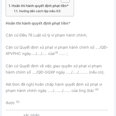
Hoãn thi hành quyết định phạt tiền*
Hướng dẫn cách lập mẫu 03:
Hoãn thi hành quyết định phạt tiền*
Căn cứ Điều 76 Luật xử lý vi phạm hành chính;
Căn cứ Quyết định xử phạt vi phạm hành chính số …./QĐ-
(3)
XPVPHC ngày…../…./….. của
…… ;
Căn cứ Quyết định về việc giao quyền xử phạt vi phạm
hành chính số …./QĐ-GQXP ngày …../…../……… (nếu có);
Xét Đơn đề nghị hoãn chấp hành quyết định xử phạt vi
(4
)
phạm hành chính ngày ..…/……../……. của ông (bà)
(5)
được
………………………………………………………………………………………
……………. xác nhận,