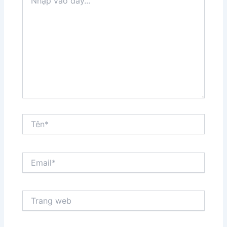
vào
đây...
Tên*
Email*
Trang
web