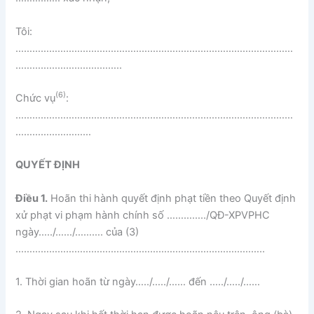
Tôi:
………………………………………………………………………………………
………………………………..
(6)
Chức vụ
:
………………………………………………………………………………………
………………………
QUYẾT ĐỊNH
Điều 1.
Hoãn thi hành quyết định phạt tiền theo Quyết định
xử phạt vi phạm hành chính số …………../QĐ-XPVPHC
ngày…../……/………. của (3)
……………………………………………………………………………..
1. Thời gian hoãn từ ngày…../…../…… đến …../…../……