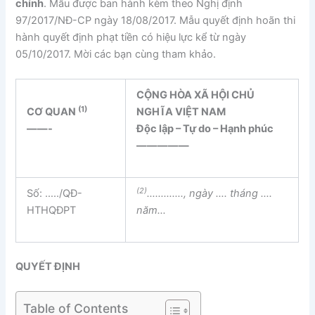
chính
. Mẫu được ban hành kèm theo Nghị định
97/2017/NĐ-CP ngày 18/08/2017. Mẫu quyết định hoãn thi
hành quyết định phạt tiền có hiệu lực kể từ ngày
05/10/2017. Mời các bạn cùng tham khảo.
CỘNG HÒA XÃ HỘI CHỦ
(1)
CƠ QUAN
NGHĨA VIỆT NAM
——-
Độc lập – Tự do – Hạnh phúc
—————
(2)
Số: …../QĐ-
………….
, ngày
….
tháng
….
HTHQĐPT
năm
…
QUYẾT ĐỊNH
Table of Contents