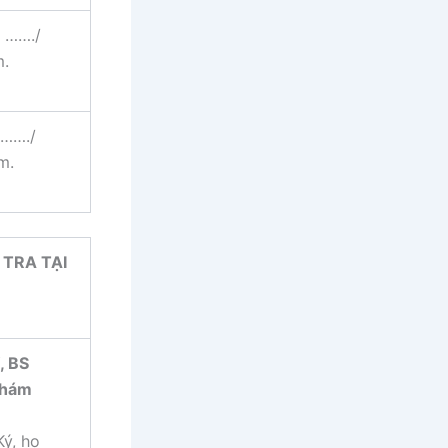
i ……./
.
i……./
m.
TRA TẠI
, BS
hám
Ký, họ