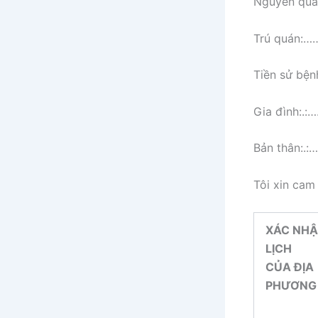
Nguyên 
Trú quá
Tiền sử 
Gia đình
Bản thân
Tôi xin cam 
XÁC NHẬ
LỊCH
CỦA ĐỊA
PHƯƠNG