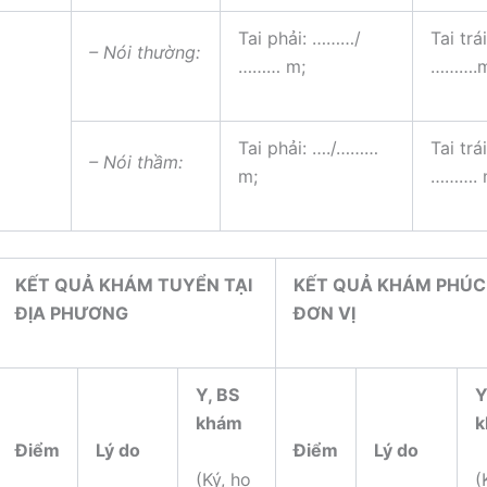
Tai phải: ………/
Tai trá
– Nói thường:
……… m;
……….m
Tai phải: …./………
Tai trá
– Nói thầm:
m;
………. 
KẾT QUẢ KHÁM TUYỂN TẠI
KẾT QUẢ KHÁM PHÚC 
ĐỊA PHƯƠNG
ĐƠN VỊ
Y, BS
Y
khám
k
Điểm
Lý do
Điểm
Lý do
(Ký, họ
(