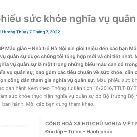
hiếu sức khỏe nghĩa vụ quân
ị Hương Thủy
/
7 Tháng 7, 2022
 Mẫu giáo – Nhà trẻ Hà Nội xin giới thiệu đến các bạn M
vụ quân sự được chúng tôi tổng hợp mới và chi tiết nhất.
hĩa vụ quân sự là một trong những biểu mẫu cần có tron
ĩa vụ quân sự, bao gồm các tiêu chuẩn về sức khỏe, căn 
ọn công dân tham gia nghĩa vụ quân sự.
Mẫu phiếu sức kh
c ban hành kèm theo Thông tư liên tịch 16/2016/TTLT-BY
hám sức khỏe thực hiện nghĩa vụ quân sự do Bộ trưởng Bộ 
 ban hành. Mời các bạn cùng tham khảo.
………………….
CỘNG HOÀ XÃ HỘI CHỦ NGHĨA VIỆT
Độc lập – Tự do – Hạnh phúc