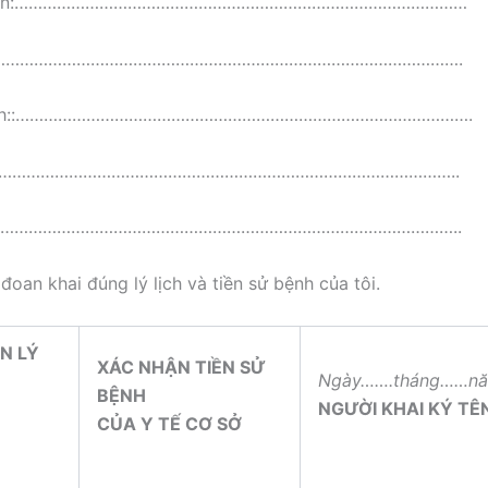
quán:……………………………………………………………………………………
n:………………………………………………………………………………………….
bệnh::…………………………………………………………………………………….
:.:………………………………………………………………………………………..
:.:………………………………………………………………………………………..
đoan khai đúng lý lịch và tiền sử bệnh của tôi.
N LÝ
XÁC NHẬN TIỀN SỬ
Ngày…….tháng……nă
BỆNH
NGƯỜI KHAI KÝ TÊ
CỦA Y TẾ CƠ SỞ