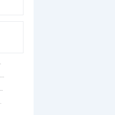
.
..
..
.