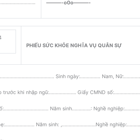
……………………..
———-o0o———-
4
PHIẾU SỨC KHỎE NGHĨA VỤ QUÂN SỰ
:……………………………………. Sinh ngày:…………… Nam, Nữ:…………
p trước khi nhập ngũ:……………….. Giấy CMND số:…………………
 bố:…………………………… Năm sinh…………..: Nghề nghiệp:…………
 mẹ:…………………. Năm sinh: ,…………………….Nghề nghiệp:……….