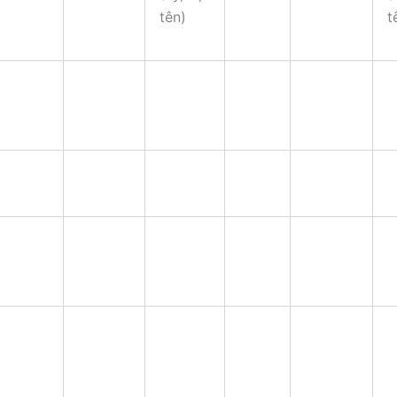
tên)
t