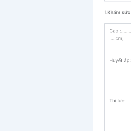
1.
Khám sức 
Cao :……
…..cm;
Huyết á
Thị lực: