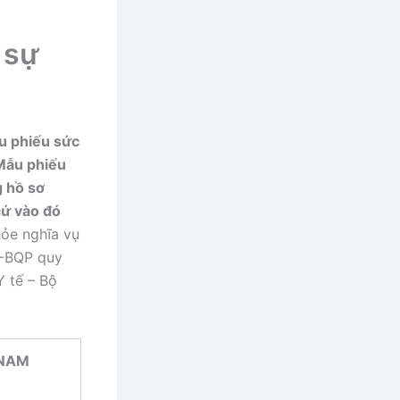
 sự
ẫu phiếu sức
 Mẫu phiếu
g hồ sơ
cứ vào đó
ỏe nghĩa vụ
T-BQP quy
Y tế – Bộ
 NAM