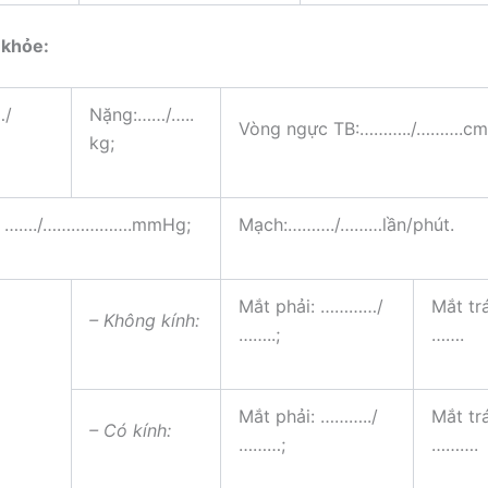
khỏe:
…/
Nặng:……/…..
Vòng ngực TB:………../……….cm
kg;
p: ……./……………….mmHg;
Mạch:………./………lần/phút.
Mắt phải: …………/
Mắt tr
– Không kính:
……..;
…….
Mắt phải: ………../
Mắt tr
– Có kính:
………;
……….