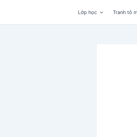
Nhảy
tới
Lớp học
Tranh tô 
nội
dung