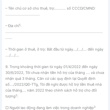
– Tên chủ cơ sở cho thuê, trọ:……….. số CCCD/CMND:
……………………………..
1
– Địa chỉ
:
………………………………………………………………………………………
…….
– Thời gian ở thuê, ở trọ: Bắt đầu từ ngày…./…./…. đến ngày
…./…./….
9. Trong khoảng thời gian từ ngày 01/4/2022 đến ngày
30/6/2022, Tôi chưa nhận tiền hỗ trợ của tháng …. và chưa
nhận quá 3 tháng. Căn cứ các quy định tại Quyết định
số…./2022/QĐ-TTg, Tôi đề nghị được hỗ trợ tiền thuê nhà
của tháng…. năm 2022 theo chính sách hỗ trợ cho đối
2
tượng
:
3
□ Người lao động đang làm việc trong doanh nghiệp