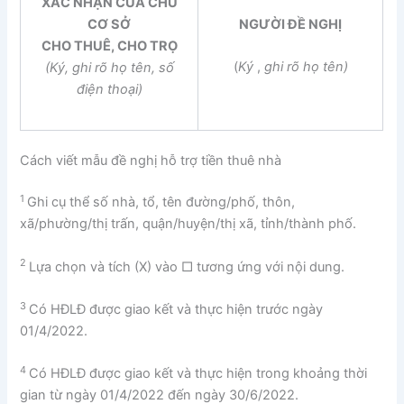
XÁC NHẬN CỦA CHỦ
CƠ SỞ
NGƯỜI ĐỀ NGHỊ
CHO THUÊ, CHO TRỌ
(
Ký
,
ghi rõ họ tên)
(Ký, ghi rõ họ tên, số
điện thoại)
Cách viết mẫu đề nghị hỗ trợ tiền thuê nhà
1
Ghi cụ thể số nhà, tổ, tên đường/phố, thôn,
xã/phường/thị trấn, quận/huyện/thị xã, tỉnh/thành phố.
2
Lựa chọn và tích (X) vào □ tương ứng với nội dung.
3
Có HĐLĐ được giao kết và thực hiện trước ngày
01/4/2022.
4
Có HĐLĐ được giao kết và thực hiện trong khoảng thời
gian từ ngày 01/4/2022 đến ngày 30/6/2022.