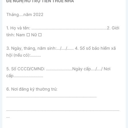
ĐỀ NGHỊ HỖ TRỢ TIỀN THUÊ NHÀ
Tháng….năm 2022
1. Họ và tên: …………………………………………………………2. Giới
tính: Nam □ Nữ □
3. Ngày, tháng, năm sinh:…/…./…… 4. Số sổ bảo hiểm xã
hội (nếu có):………
5. Số CCCD/CMND: …………………..Ngày cấp…./…./ Nơi
cấp……………………..
6. Nơi đăng ký thường trú:
…………………………………………………………………….
………………………………………………………………………………………
…