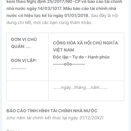
kèm theo Nghị định 25/2017/NĐ-CP về báo cáo tài chính
nhà nước ngày 14/03/1017. Mẫu báo cáo tài chính nhà
nước có hiệu lực kể từ ngày 01/01/2018.
Sau đây là nội
dung chi tiết, mời các bạn cùng tham khảo.
ĐƠN VỊ CHỦ
CỘNG HÒA XÃ HỘI CHỦ NGHĨA
QUẢN: ….
VIỆT NAM
Độc lập – Tự do – Hạnh phúc
ĐƠN VỊ LẬP:
——–o0o———
…
……….
…….ngày…tháng….năm…….
BÁO CÁO TÌNH HÌNH TÀI CHÍNH NHÀ NƯỚC
(cho năm tài chính kết thúc tại ngày 31/12/20X2)