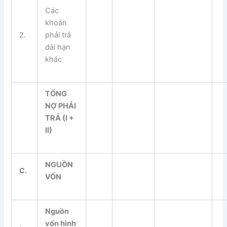
Các
khoản
2.
phải trả
dài hạn
khác
T
Ổ
NG
NỢ PHẢI
TR
Ả
(I +
II)
NGU
Ồ
N
C
.
V
Ố
N
Nguồn
vốn hình