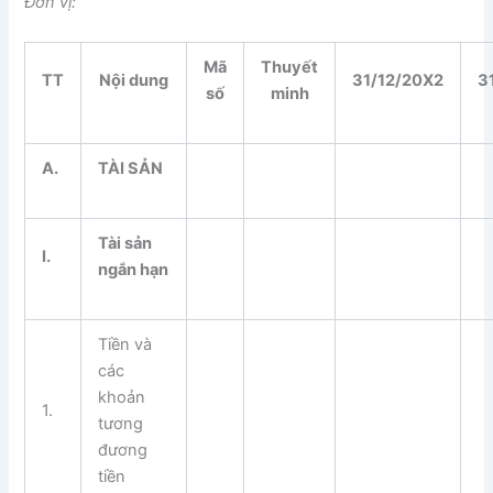
Đơn vị:
Mã
Thuyết
TT
Nội dung
31/12/20X2
3
số
minh
A.
TÀI SẢN
Tà
i
sản
I.
ng
ắ
n hạn
Tiền và
các
khoản
1.
tương
đương
tiền