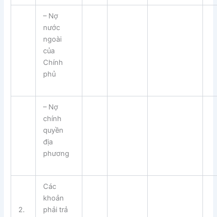
– Nợ
nước
ngoài
của
Chính
phủ
– Nợ
chính
quyền
địa
phương
Các
khoản
2.
phải trả