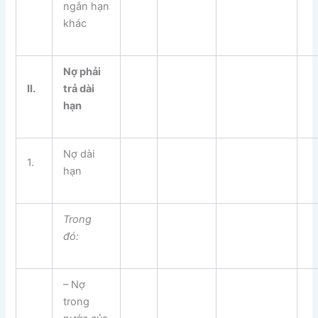
ngắn hạn
khác
Nợ phải
II.
trả dài
hạn
Nợ dài
1.
hạn
Trong
đ
ó
:
– Nợ
trong