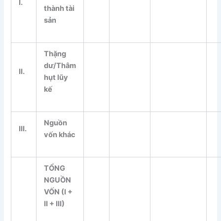
I.
thành tài
sản
Thặng
dư/Thâm
II.
hụt lũy
kế
Nguồn
III
.
vốn khác
T
Ổ
NG
NGU
Ồ
N
V
Ố
N (I +
II + III)