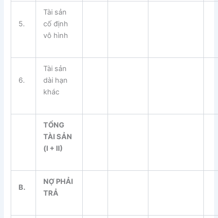
Tài sản
5.
cố định
vô hình
Tài sản
6.
dài hạn
khác
T
Ổ
NG
TÀI SẢN
(I + II)
N
Ợ
PHẢI
B.
TRẢ