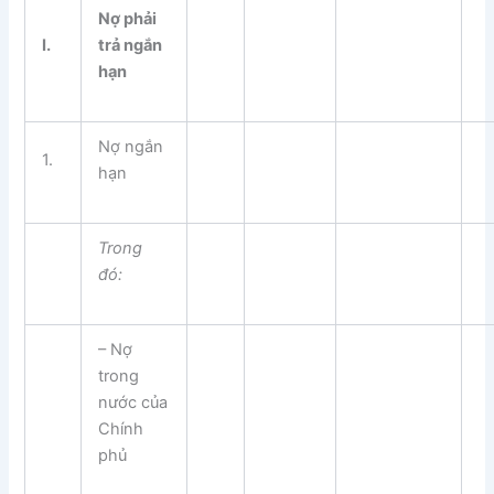
N
ợ
phải
I.
trả ng
ắ
n
hạn
Nợ ngắn
1.
hạn
Trong
đ
ó
:
– Nợ
trong
nước của
Chính
phủ