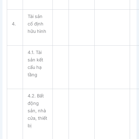
Tài sản
4.
cố định
hữu hình
4.1. Tài
sản kết
cấu hạ
tầng
4.2. Bất
động
sản, nhà
cửa, thiết
bị