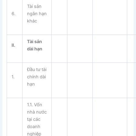
Tài sản
6.
ngắn hạn
khác
Tài s
ả
n
II
.
dài h
ạ
n
Đầu tư tài
1.
chính dài
hạn
1.1. Vốn
nhà nước
tại các
doanh
nghiệp