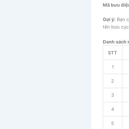
Mã bưu điệ
Gợi ý:
Bạn c
tên bưu cục
Danh sách 
STT
1
2
3
4
5