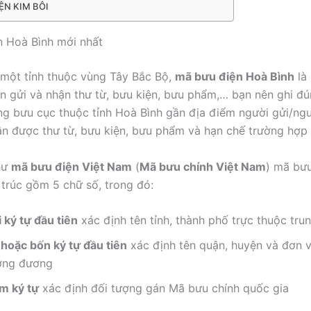
ỆN KIM BÔI
 Hoà Bình mới nhất
 một tỉnh thuộc vùng Tây Bắc Bộ,
mã bưu điện Hoà Bình
là
ạn gửi và nhận thư từ, bưu kiện, bưu phẩm,… bạn nên ghi đ
ng bưu cục thuộc tỉnh Hoà Bình gần địa điểm người gửi/ng
n được thư từ, bưu kiện, bưu phẩm và hạn chế trường hợp t
hư
mã bưu điện Việt Nam
(
Mã bưu chính Việt Nam
) mã bư
 trúc gồm 5 chữ số, trong đó:
 ký tự đầu tiên
xác định tên tỉnh, thành phố trực thuộc tru
 hoặc bốn ký tự đầu tiên
xác định tên quận, huyện và đơn v
ơng đương
m ký tự
xác định đối tượng gán Mã bưu chính quốc gia