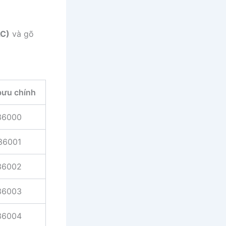
AC)
và gõ
bưu chính
36000
36001
36002
36003
36004