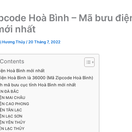
pcode Hoà Bình – Mã bưu điệ
mới nhất
ị Hương Thủy
/
20 Tháng 7, 2022
 Contents
iện Hoà Bình mới nhất
iện Hoà Bình là 36000 (Mã Zipcode Hoà Bình)
h mã bưu cục tỉnh Hoà Bình mới nhất
N ĐÀ BẮC
ỆN MAI CHÂU
ỆN CAO PHONG
ỆN TÂN LẠC
ỆN LẠC SƠN
ỆN YÊN THỦY
ỆN LẠC THỦY