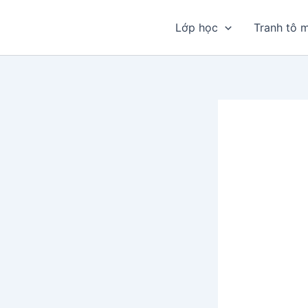
Nhảy
tới
Lớp học
Tranh tô 
nội
dung