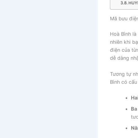
HUY
Mã bưu điện
Hoà Bình là
nhiên khi b
điện của từ
dễ dàng nhậ
Tương tự n
Bình có cấu
Hai
Ba
tư
Nă