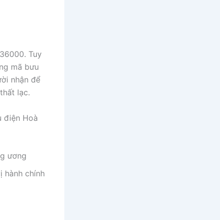
 36000. Tuy
úng mã bưu
ười nhận để
hất lạc.
u điện Hoà
ng ương
ị hành chính