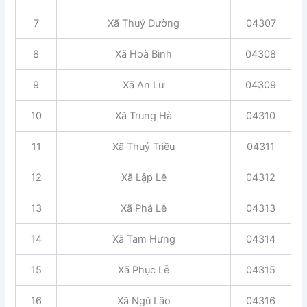
7
Xã Thuỷ Đường
04307
8
Xã Hoà Bình
04308
9
Xã An Lư
04309
10
Xã Trung Hà
04310
11
Xã Thuỷ Triều
04311
12
Xã Lập Lễ
04312
13
Xã Phả Lễ
04313
14
Xã Tam Hưng
04314
15
Xã Phục Lễ
04315
16
Xã Ngũ Lão
04316