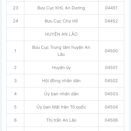
23
Bưu Cục KHL An Dương
04451
24
Bưu Cục Chợ Hỗ
04452
HUYỆN AN LÃO
Bưu Cục Trung tâm huyện An
1
04500
Lão
2
Huyện ủy
04501
3
Hội đồng nhân dân
04502
4
Ủy ban nhân dân
04503
5
Ủy ban Mặt trận Tổ quốc
04504
6
Thị trấn An Lão
04506