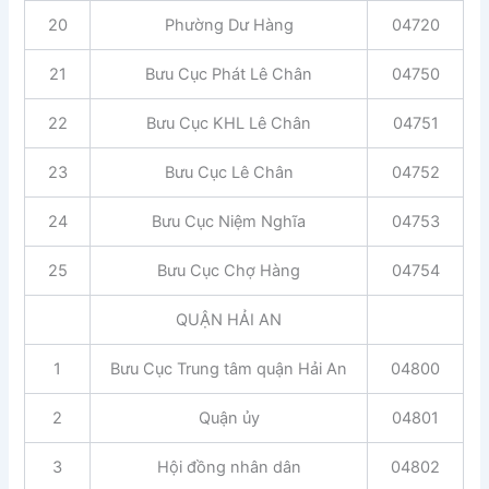
20
Phường Dư Hàng
04720
21
Bưu Cục Phát Lê Chân
04750
22
Bưu Cục KHL Lê Chân
04751
23
Bưu Cục Lê Chân
04752
24
Bưu Cục Niệm Nghĩa
04753
25
Bưu Cục Chợ Hàng
04754
QUẬN HẢI AN
1
Bưu Cục Trung tâm quận Hải An
04800
2
Quận ủy
04801
3
Hội đồng nhân dân
04802