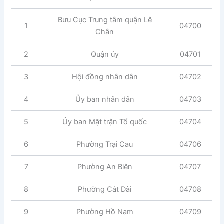
Bưu Cục Trung tâm quận Lê
1
04700
Chân
2
Quận ủy
04701
3
Hội đồng nhân dân
04702
4
Ủy ban nhân dân
04703
5
Ủy ban Mặt trận Tổ quốc
04704
6
Phường Trại Cau
04706
7
Phường An Biên
04707
8
Phường Cát Dài
04708
9
Phường Hồ Nam
04709