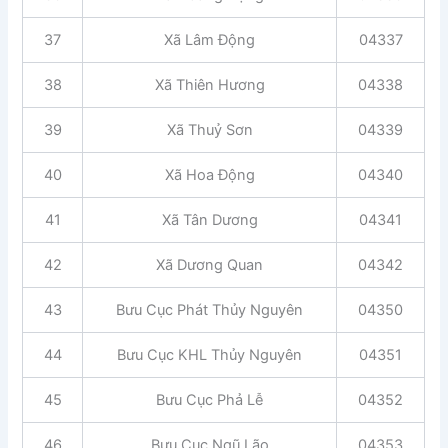
37
Xã Lâm Động
04337
38
Xã Thiên Hương
04338
39
Xã Thuỷ Sơn
04339
40
Xã Hoa Động
04340
41
Xã Tân Dương
04341
42
Xã Dương Quan
04342
43
Bưu Cục Phát Thủy Nguyên
04350
44
Bưu Cục KHL Thủy Nguyên
04351
45
Bưu Cục Phả Lễ
04352
46
Bưu Cục Ngũ Lão
04353