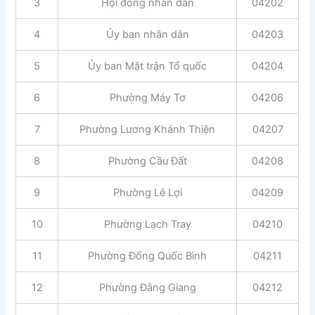
3
Hội đồng nhân dân
04202
4
Ủy ban nhân dân
04203
5
Ủy ban Mặt trận Tổ quốc
04204
6
Phường Máy Tơ
04206
7
Phường Lương Khánh Thiện
04207
8
Phường Cầu Đất
04208
9
Phường Lê Lợi
04209
10
Phường Lạch Tray
04210
11
Phường Đổng Quốc Bình
04211
12
Phường Đằng Giang
04212