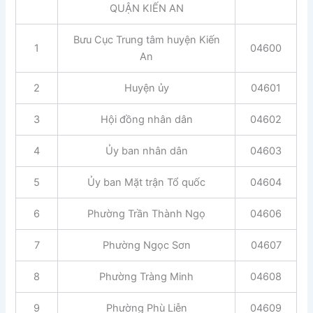
QUẬN KIẾN AN
Bưu Cục Trung tâm huyện Kiến
1
04600
An
2
Huyện ủy
04601
3
Hội đồng nhân dân
04602
4
Ủy ban nhân dân
04603
5
Ủy ban Mặt trận Tổ quốc
04604
6
Phường Trần Thành Ngọ
04606
7
Phường Ngọc Sơn
04607
8
Phường Tràng Minh
04608
9
Phường Phù Liễn
04609