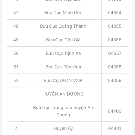
47
Bưu Cục Minh Đức
04354
48
Bưu Cục Quảng Thanh
04355
49
Bưu Cục Cầu Giá
04356
50
Bưu Cục Trịnh Xá
04357
51
Bưu Cục Tân Hoa
04358
52
Bưu Cục KCN VSIP
04359
HUYỆN AN DƯƠNG
Bưu Cục Trung tâm huyện An
1
04400
Dương
2
Huyện ủy
04401