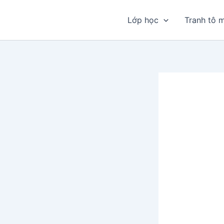
Nhảy
tới
Lớp học
Tranh tô 
nội
dung