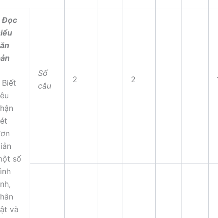
 Đọc
iểu
văn
bản
Số
2
2
 Biết
câu
êu
hận
ét
đơn
iản
ột số
ình
nh,
hân
ật và