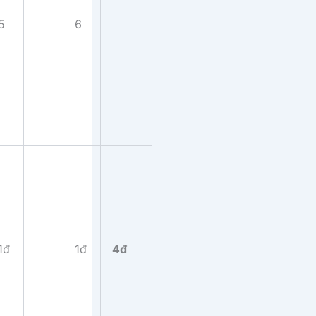
5
6
1đ
1đ
4đ