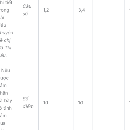
hi tiết
Câu
1,2
3,4
rong
số
ài
Câu
huyện
ề chị
õ Thị
Sáu
.
 Nêu
được
cảm
hận
Số
à bày
1đ
1đ
điểm
ỏ tình
cảm
qua