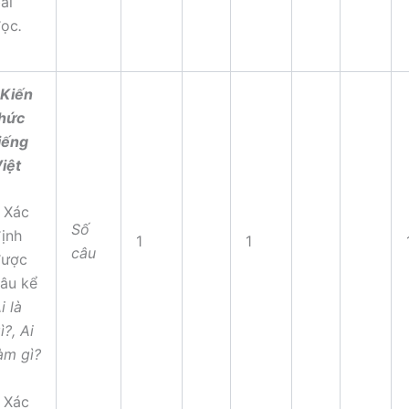
ài
đọc
.
Kiến
hức
iếng
iệt
Xác
Số
ịnh
1
1
câu
được
âu kể
i là
ì?, Ai
àm gì?
 Xác