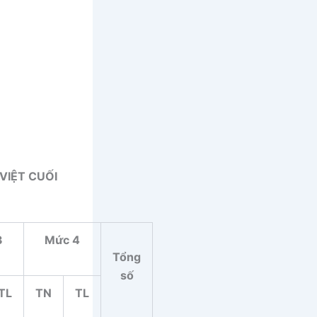
VIỆT CUỐI
3
Mức 4
Tổng
số
TL
TN
TL