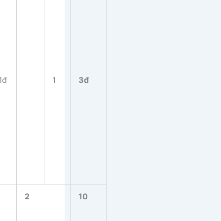
1đ
1
3đ
2
10