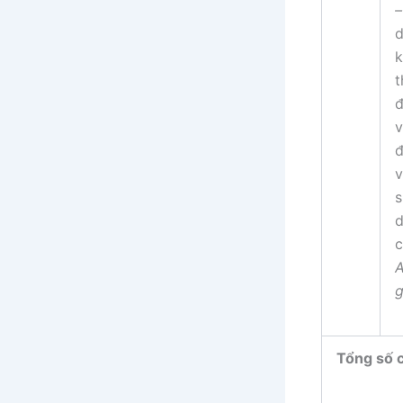
k
t
đ
v
v
s
c
A
g
Tổng số 