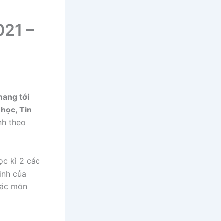
021 –
mang tới
 học, Tin
nh theo
ọc kì 2 các
inh của
 các môn