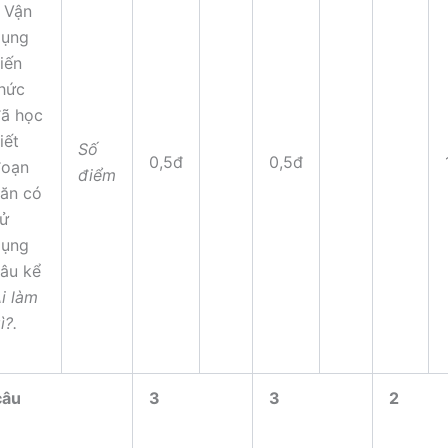
–
Vận
dụng
iến
hức
ã học
iết
Số
0,5đ
0,5đ
đoạn
điểm
ăn có
ử
dụng
âu kể
i làm
ì?.
câu
3
3
2