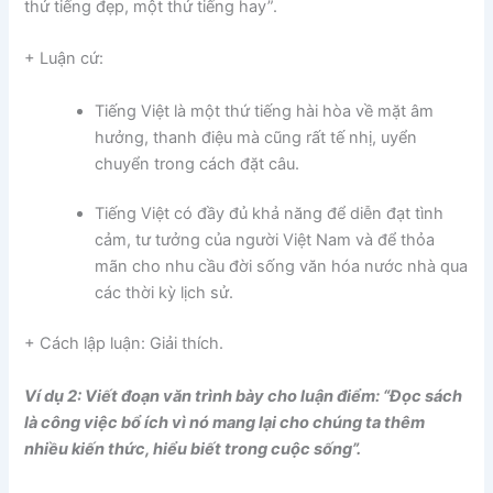
thứ tiếng đẹp, một thứ tiếng hay”.
+ Luận cứ:
Tiếng Việt là một thứ tiếng hài hòa về mặt âm
hưởng, thanh điệu mà cũng rất tế nhị, uyển
chuyển trong cách đặt câu.
Tiếng Việt có đầy đủ khả năng để diễn đạt tình
cảm, tư tưởng của người Việt Nam và để thỏa
mãn cho nhu cầu đời sống văn hóa nước nhà qua
các thời kỳ lịch sử.
+ Cách lập luận: Giải thích.
Ví dụ 2: Viết đoạn văn trình bày cho luận điểm: “Đọc sách
là công việc bổ ích vì nó mang lại cho chúng ta thêm
nhiều kiến thức, hiểu biết trong cuộc sống”.