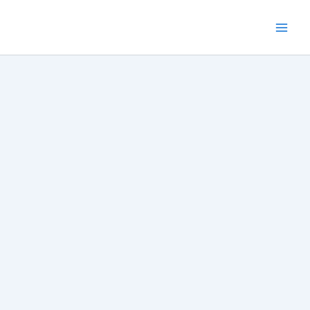
Nhảy
tới
nội
dung