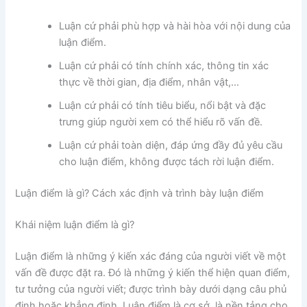
Luận cứ phải phù hợp và hài hòa với nội dung của
luận điểm.
Luận cứ phải có tính chính xác, thông tin xác
thực về thời gian, địa điểm, nhân vật,…
Luận cứ phải có tính tiêu biểu, nổi bật và đặc
trưng giúp người xem có thể hiểu rõ vấn đề.
Luận cứ phải toàn diện, đáp ứng đầy đủ yêu cầu
cho luận điểm, không được tách rời luận điểm.
Luận điểm là gì? Cách xác định và trình bày luận điểm
Khái niệm luận điểm là gì?
Luận điểm là những ý kiến xác đáng của người viết về một
vấn đề được đặt ra. Đó là những ý kiến thể hiện quan điểm,
tư tưởng của người viết; được trình bày dưới dạng câu phủ
định hoặc khẳng định. Luận điểm là cơ sở, là nền tảng cho