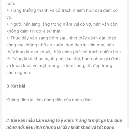
hơn:
+ Tràng trưởng thành và có trách nhiệm hơn sau đêm có
vợ.
+ Người hắn lâng lâng trong niềm vui có vợ, hắn vẫn còn
không dám tin đó là sự thật.
+ Thức dậy vào sáng hôm sau, nhìn thấy cảnh dâu thảo
cùng mẹ chồng nhổ cỏ vườn, dọn dẹp lại căn nhà, hắn
thấy lòng khoan khoái, thấy mình phải có trách nhiệm hơn.
=> Tràng khát khao hạnh phúc lứa đôi, hạnh phúc gia đình
và khao khát về một tương lai tươi sáng, tốt đẹp trong
cảnh nghèo.
3. Kết bài
Khẳng định lại tính đúng đắn của nhận định.
II. Bài văn mẫu Làm sáng tỏ ý kiến: Tràng là một gã trai quê
nông nổi, liều lĩnh nhưng lại đầy khát khao và tốt bụng