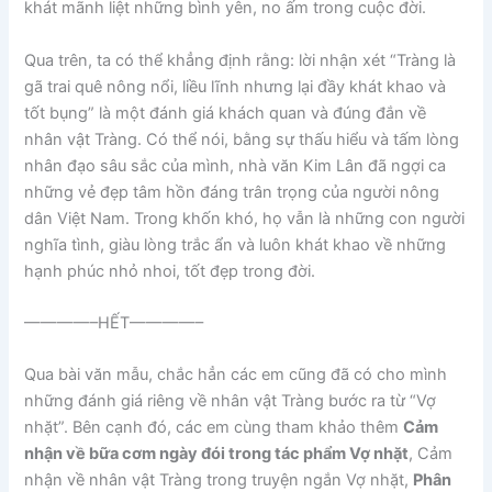
khát mãnh liệt những bình yên, no ấm trong cuộc đời.
Qua trên, ta có thể khẳng định rằng: lời nhận xét “Tràng là
gã trai quê nông nổi, liều lĩnh nhưng lại đầy khát khao và
tốt bụng” là một đánh giá khách quan và đúng đắn về
nhân vật Tràng. Có thể nói, bằng sự thấu hiểu và tấm lòng
nhân đạo sâu sắc của mình, nhà văn Kim Lân đã ngợi ca
những vẻ đẹp tâm hồn đáng trân trọng của người nông
dân Việt Nam. Trong khốn khó, họ vẫn là những con người
nghĩa tình, giàu lòng trắc ẩn và luôn khát khao về những
hạnh phúc nhỏ nhoi, tốt đẹp trong đời.
————–HẾT————–
Qua bài văn mẫu, chắc hẳn các em cũng đã có cho mình
những đánh giá riêng về nhân vật Tràng bước ra từ “Vợ
nhặt”. Bên cạnh đó, các em cùng tham khảo thêm
Cảm
nhận về bữa cơm ngày đói trong tác phẩm Vợ nhặt
, Cảm
nhận về nhân vật Tràng trong truyện ngắn Vợ nhặt,
Phân