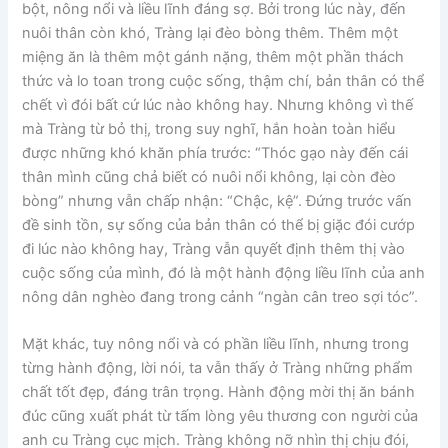
bột, nông nổi và liều lĩnh đáng sợ. Bởi trong lúc này, đến
nuôi thân còn khó, Tràng lại đèo bòng thêm. Thêm một
miệng ăn là thêm một gánh nặng, thêm một phần thách
thức và lo toan trong cuộc sống, thậm chí, bản thân có thể
chết vì đói bất cứ lúc nào không hay. Nhưng không vì thế
mà Tràng từ bỏ thị, trong suy nghĩ, hắn hoàn toàn hiểu
được những khó khăn phía trước: “Thóc gạo này đến cái
thân mình cũng chả biết có nuôi nổi không, lại còn đèo
bòng” nhưng vẫn chấp nhận: “Chậc, kệ”. Đứng trước vấn
đề sinh tồn, sự sống của bản thân có thể bị giặc đói cướp
đi lúc nào không hay, Tràng vẫn quyết định thêm thị vào
cuộc sống của mình, đó là một hành động liều lĩnh của anh
nông dân nghèo đang trong cảnh “ngàn cân treo sợi tóc”.
Mặt khác, tuy nông nổi và có phần liều lĩnh, nhưng trong
từng hành động, lời nói, ta vẫn thấy ở Tràng những phẩm
chất tốt đẹp, đáng trân trọng. Hành động mời thị ăn bánh
đúc cũng xuất phát từ tấm lòng yêu thương con người của
anh cu Tràng cục mịch. Tràng không nỡ nhìn thị chịu đói,