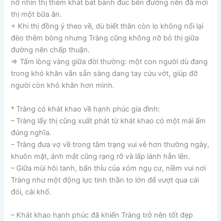
nỡ nhìn thị thèm khát bát bánh đúc bên đường nên đã mời
thị một bữa ăn.
+ Khi thị đồng ý theo về, dù biết thân còn lo không nổi lại
đèo thêm bòng nhưng Tràng cũng không nỡ bỏ thị giữa
đường nên chấp thuận.
=> Tấm lòng vàng giữa đời thường: một con người dù đang
trong khó khăn vẫn sẵn sàng dang tay cứu vớt, giúp đỡ
người còn khó khăn hơn mình.
* Tràng có khát khao về hạnh phúc gia đình:
– Tràng lấy thị cũng xuất phát từ khát khao có một mái ấm
đúng nghĩa.
– Tràng đưa vợ về trong tâm trạng vui vẻ hơn thường ngày,
khuôn mặt, ánh mắt cũng rạng rỡ và lấp lánh hẳn lên.
– Giữa mùi hôi tanh, bẩn thỉu của xóm ngụ cư, niềm vui nơi
Tràng như một động lực tinh thần to lớn để vượt qua cái
đói, cái khổ.
– Khát khao hạnh phúc đã khiến Tràng trở nên tốt đẹp