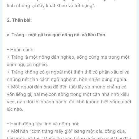
lĩnh nhưng lại đầy khát khao và tốt bụng”.
2. Thân bài:
a. Tràng – một gã trai quê nông nổi và liều lĩnh.
– Hoàn cảnh:
+ Tràng là một nông dân nghèo, sống cùng mẹ trong một
xóm ngụ cư nghèo.
+ Tràng không có gì ngoài một thân thể có phần xấu xí và
những nét tính cách ngờ nghệch, hồn nhiên đúng nghĩa.
+ Một người đàn ông đã đến tuổi lấy vợ nhưng chẳng có
vốn liếng gì, hai mẹ con sống trong một căn nhà nhỏ xiêu
vẹo, nạn đói thì hoành hành, đói khổ không biết sống chết
lúc nào.
– Hành động liều lĩnh và nông nổi:
+ Mời hẳn “cơm trắng mấy giò” bằng một câu bông đùa,
hài hước với thị: “Muốn ăn cơm trắng mấy giò này!/ Lại đây