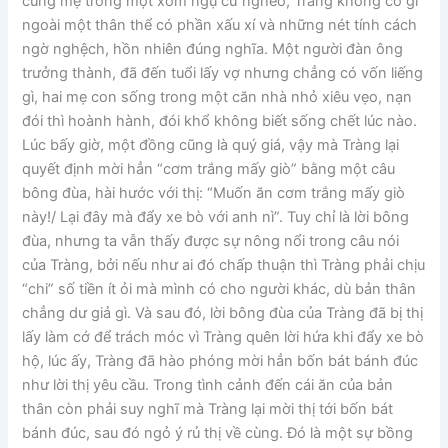
cùng mẹ trong một xóm ngụ cư nghèo, Tràng không có gì
ngoài một thân thể có phần xấu xí và những nét tính cách
ngờ nghệch, hồn nhiên đúng nghĩa. Một người đàn ông
trưởng thành, đã đến tuổi lấy vợ nhưng chẳng có vốn liếng
gì, hai mẹ con sống trong một căn nhà nhỏ xiêu vẹo, nạn
đói thì hoành hành, đói khổ không biết sống chết lúc nào.
Lúc bấy giờ, một đồng cũng là quý giá, vậy mà Tràng lại
quyết định mời hẳn “cơm trắng mấy giò” bằng một câu
bông đùa, hài hước với thị: “Muốn ăn cơm trắng mấy giò
này!/ Lại đây mà đẩy xe bò với anh nì”. Tuy chỉ là lời bông
đùa, nhưng ta vẫn thấy được sự nông nổi trong câu nói
của Tràng, bởi nếu như ai đó chấp thuận thì Tràng phải chịu
“chi” số tiền ít ỏi mà mình có cho người khác, dù bản thân
chẳng dư giả gì. Và sau đó, lời bông đùa của Tràng đã bị thị
lấy làm cớ để trách móc vì Tràng quên lời hứa khi đẩy xe bò
hộ, lúc ấy, Tràng đã hào phóng mời hẳn bốn bát bánh đúc
như lời thị yêu cầu. Trong tình cảnh đến cái ăn của bản
thân còn phải suy nghĩ mà Tràng lại mời thị tới bốn bát
bánh đúc, sau đó ngỏ ý rủ thị về cùng. Đó là một sự bồng