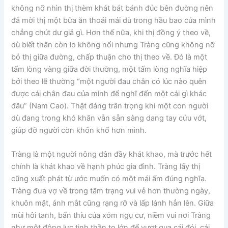
không nỡ nhìn thị thèm khát bát bánh đúc bên đường nên
đã mời thị một bữa ăn thoải mái dù trong hầu bao của mình
chẳng chút dư giả gì. Hơn thế nữa, khi thị đồng ý theo về,
dù biết thân còn lo không nổi nhưng Tràng cũng không nỡ
bỏ thị giữa đường, chấp thuận cho thị theo về. Đó là một
tấm lòng vàng giữa đời thường, một tấm lòng nghĩa hiệp
bởi theo lẽ thường “một người đau chân có lúc nào quên
được cái chân đau của mình để nghĩ đến một cái gì khác
đâu” (Nam Cao). Thật đáng trân trọng khi một con người
dù đang trong khó khăn vẫn sẵn sàng dang tay cứu vớt,
giúp đỡ người còn khốn khổ hơn mình.
Tràng là một người nông dân đầy khát khao, mà trước hết
chính là khát khao về hạnh phúc gia đình. Tràng lấy thị
cũng xuất phát từ ước muốn có một mái ấm đúng nghĩa.
Tràng đưa vợ về trong tâm trạng vui vẻ hơn thường ngày,
khuôn mặt, ánh mắt cũng rạng rỡ và lấp lánh hẳn lên. Giữa
mùi hôi tanh, bẩn thỉu của xóm ngụ cư, niềm vui nơi Tràng
như một động lực tinh thần to lớn để vượt qua cái đói, cái