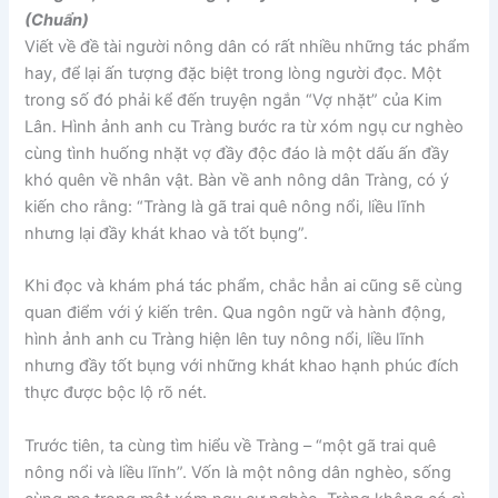
(Chuẩn)
Viết về đề tài người nông dân có rất nhiều những tác phẩm
hay, để lại ấn tượng đặc biệt trong lòng người đọc. Một
trong số đó phải kể đến truyện ngắn “Vợ nhặt” của Kim
Lân. Hình ảnh anh cu Tràng bước ra từ xóm ngụ cư nghèo
cùng tình huống nhặt vợ đầy độc đáo là một dấu ấn đầy
khó quên về nhân vật. Bàn về anh nông dân Tràng, có ý
kiến cho rằng: “Tràng là gã trai quê nông nổi, liều lĩnh
nhưng lại đầy khát khao và tốt bụng”.
Khi đọc và khám phá tác phẩm, chắc hẳn ai cũng sẽ cùng
quan điểm với ý kiến trên. Qua ngôn ngữ và hành động,
hình ảnh anh cu Tràng hiện lên tuy nông nổi, liều lĩnh
nhưng đầy tốt bụng với những khát khao hạnh phúc đích
thực được bộc lộ rõ nét.
Trước tiên, ta cùng tìm hiểu về Tràng – “một gã trai quê
nông nổi và liều lĩnh”. Vốn là một nông dân nghèo, sống