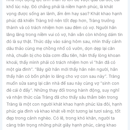
khổ lúc này. Đó chẳng phải là niềm hạnh phúc, là khát
vọng được sống an lành, ấm êm hay sao? Khát khao hạnh
phúc đã khiến Tràng trở nên tốt đẹp hơn, Tràng trưởng
thành và có trách nhiệm hơn sau đêm có vợ. Người hắn
lâng lâng trong niềm vui có vợ, hắn vẫn còn không dám tin
đó là sự thật. Thức dậy vào sáng hôm sau, nhìn thấy cảnh
dâu thảo cùng mẹ chồng nhổ cỏ vườn, dọn dẹp lại căn
nhà, chuẩn bị cho bữa cơm đầu tiên, hắn thấy lòng khoan
khoái, thấy mình phải có trách nhiệm hơn vì “hắn đã có
một gia đình”. “Bây giờ hắn mới thấy hắn nên người, hắn
thấy hắn có bổn phận lo lắng cho vợ con sau này”. Tràng
muốn sửa sang lại căn nhà để sau này cùng vợ “sinh con
đẻ cái ở đấy”. Những thay đổi trong hành động, suy nghĩ
và nhận thức của Tràng đã cho thấy sâu thẳm bên trong
Tràng là một con người khát khao hạnh phúc lứa đôi, hạnh
phúc gia đình và khao khát về một tương lai tươi sáng, tốt
đẹp trong cảnh nghèo. Có lẽ, trong khó khăn, người ta
càng trân trọng những phút giây hạnh phúc, càng khao