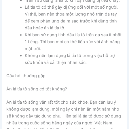
Tránh sử dụng lá tía tô khi bạn đang bị tiêu chảy.
Lá tía tô có thể gây dị ứng đối với một số người.
Vì thế, bạn nên thoa một lượng nhỏ trên da tay
để xem phản ứng da ra sao trước khi dùng tinh
dầu hoặc ăn lá tía tô.
Khi bạn sử dụng tinh dầu tía tô trên da sau ít nhất
1 tiếng. Thì bạn mới có thể tiếp xúc với ánh nắng
mặt trời.
Không nên lạm dụng lá tía tô trong việc hỗ trợ
sức khỏe và cải thiện nhan sắc.
Câu hỏi thường gặp
Ăn lá tía tô sống có tốt không?
Ăn lá tía tô sống vẫn rất tốt cho sức khỏe. Bạn cần lưu ý
không được lạm dụng, mỗi ngày chỉ nên ăn một nắm nhỏ
sẽ không gây tác dụng phụ. Hiện tại lá tía tô được sử dụng
nhiều trong cuộc sống hằng ngày của người Việt Nam.