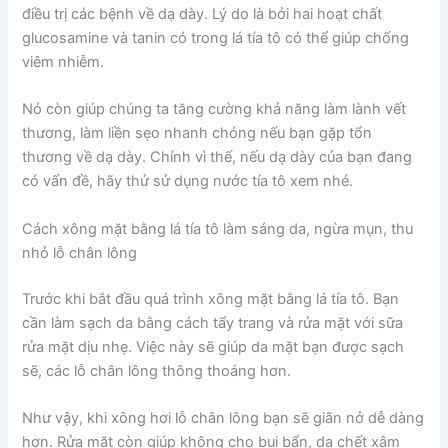
điều trị các bệnh về dạ dày. Lý do là bởi hai hoạt chất
glucosamine và tanin có trong lá tía tô có thể giúp chống
viêm nhiễm.
Nó còn giúp chúng ta tăng cường khả năng làm lành vết
thương, làm liền sẹo nhanh chóng nếu bạn gặp tổn
thương về dạ dày. Chính vì thế, nếu dạ dày của bạn đang
có vấn đề, hãy thử sử dụng nước tía tô xem nhé.
Cách xông mặt bằng lá tía tô làm sáng da, ngừa mụn, thu
nhỏ lỗ chân lông
Trước khi bắt đầu quá trình xông mặt bằng lá tía tô. Bạn
cần làm sạch da bằng cách tẩy trang và rửa mặt với sữa
rửa mặt dịu nhẹ. Việc này sẽ giúp da mặt bạn được sạch
sẽ, các lỗ chân lông thông thoáng hơn.
Như vậy, khi xông hơi lỗ chân lông bạn sẽ giãn nở dễ dàng
hơn. Rửa mặt còn giúp không cho bụi bẩn, da chết xâm