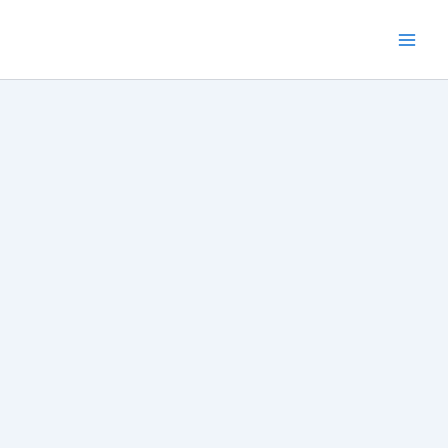
Nhảy
tới
nội
dung