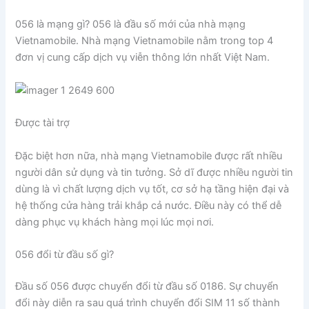
056 là mạng gì? 056 là đầu số mới của nhà mạng
Vietnamobile. Nhà mạng Vietnamobile nằm trong top 4
đơn vị cung cấp dịch vụ viễn thông lớn nhất Việt Nam.
Được tài trợ
Đặc biệt hơn nữa, nhà mạng Vietnamobile được rất nhiều
người dân sử dụng và tin tưởng. Sở dĩ được nhiều người tin
dùng là vì chất lượng dịch vụ tốt, cơ sở hạ tầng hiện đại và
hệ thống cửa hàng trải khắp cả nước. Điều này có thể dễ
dàng phục vụ khách hàng mọi lúc mọi nơi.
056 đổi từ đầu số gì?
Đầu số 056 được chuyển đổi từ đầu số 0186. Sự chuyển
đổi này diễn ra sau quá trình chuyển đổi SIM 11 số thành