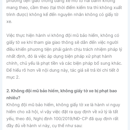
phương tiện giao thông bằng xe mô tô hai bánh không
mang theo, cầm theo (tại thời điểm kiểm tra thì không xuất
trình được) không kể đến nguyên nhân không có giấy tờ
xe.
Việc thực hiện hành vi không đội mũ bảo hiểm, không có
giấy tờ xe khi tham gia giao thông sẽ dẫn đến việc người
điều khiển phương tiện phải gánh chịu trách nhiệm pháp lý
nhất định, đó là việc áp dụng biện pháp xử phạt hành
chính, chủ yếu là phạt tiền và các biện pháp bổ sung khác.
Để hiểu rõ hơn về nội dung này, tác giả sẽ trả lời chi tiết ở
mục 2.
2. Không đội mũ bảo hiểm, không giấy tờ xe bị phạt bao
nhiêu?
Không đội mũ bảo hiểm, không giấy tờ xe là hành vi nguy
hiểm cho xã hội, vì vậy việc đặt ra quy định về xử lý là tất
yếu, theo đó, Nghị định 100/2019/NĐ-CP đã quy định rất
đầy đủ về hành vi này, cụ thể như sau: