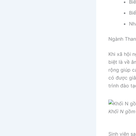
Bi
Bi
Nh
Ngành Than
Khi xã hội 
biệt là về 
rộng giúp c
có được giâ
trình đào t
Khối N gồm
Sinh viên s