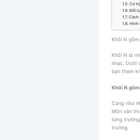
Cơ hộ
Đối t
Cách 
Hình 
Khối N gồm
Khối N là m
nhạc. Dưới 
bạn tham k
Khối N gồm
Cùng như nh
Môn văn thi
từng trường
trường.