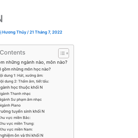
N
ị Hương Thủy
/
21 Tháng 7, 2022
 Contents
ồm những ngành nào, môn nào?
N gồm những môn học nào?
ội dung 1: Hát, xướng âm:
ội dung 2: Thẩm âm, tiết tấu:
gành học thuộc khối N
gành Thanh nhạc
Ngành Sư phạm âm nhạc
Ngành Piano
rường tuyển sinh khối N
hu vực miền Bắc:
Khu vực miền Trung:
Khu vực miền Nam:
nghiệm ôn và thi khối N