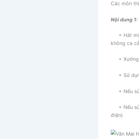
Các môn thi
Nội dung 1:
+ Hát một b
không ca cả
+ Xướng âm
+ Sử dụng m
+ Nếu sử d
+ Nếu sử d
điện)