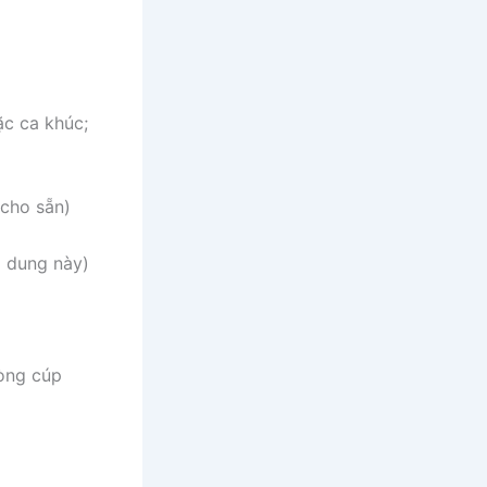
c ca khúc;
cho sẵn)
i dung này)
òng cúp