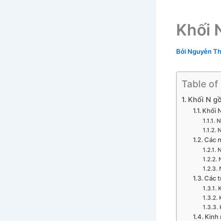
Khối 
Bởi
Nguyễn Th
Table of
Khối N g
Khối 
N
N
Các n
N
Các t
K
Kinh 