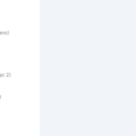
ano)
ạc 2)
)