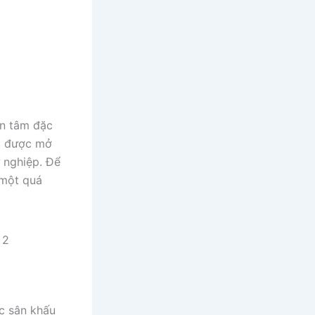
an tâm đặc
ng được mở
ự nghiệp. Để
 một quá
ác sân khấu