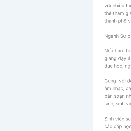
với nhiều t
thể tham gi
thành phố v
Ngành Sư p
Nếu bạn the
giảng dạy â
dục học, ng
Cùng với đó
âm nhạc, cá
bản soạn nh
sinh, sinh 
Sinh viên s
các cấp học