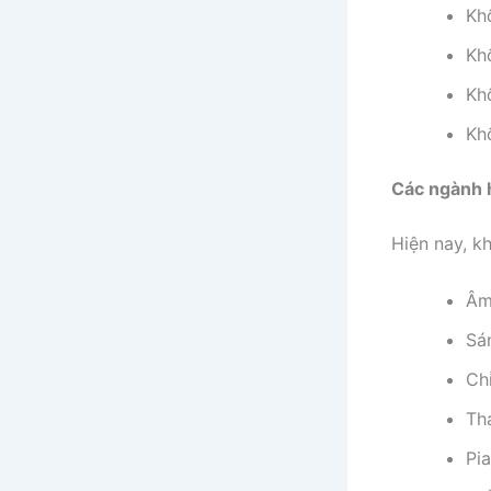
Kh
Kh
Kh
Kh
Các ngành 
Hiện nay, k
Âm
Sá
Ch
Th
Pi