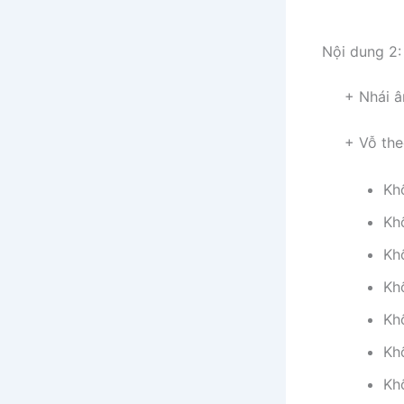
Nội dung 2:
+ Nhái âm 
+ Vỗ theo 
Kh
Kh
Kh
Kh
Kh
Kh
Kh