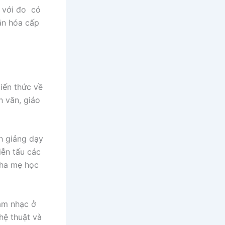
g với đo có
ăn hóa cấp
iến thức về
n văn, giáo
h giảng dạy
ễn tấu các
cha mẹ học
âm nhạc ở
hệ thuật và