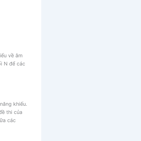
iếu về âm
ối N để các
năng khiếu.
đề thi của
iữa các