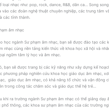
hể loại nhạc như: pop, rock, dance, R&B, dân ca… Song son
a vào các đoàn nghệ thuật chuyên nghiệp, các trung tâm v
à các tỉnh thành.
hạm âm nhạc
o học ngành Sư phạm âm nhạc, bạn sẽ được đào tạo các k
m nhạc cùng nền tảng kiến thức về khoa học xã hội và nhâ
oại ngữm tâm lý học và âm nhạc.
, bạn sẽ được trang bị các kỹ năng như xây dựng kế hoạc
c phương pháp nghiên cứu khoa học giáo dục âm nhạc, xdi
ạc, giáo dục âm nhạc, có khả năng tổ chức và vận động 
viên trong công tác chăm sóc và giáo dục thế hệ trẻ…
au khi ra trường ngành Sư phạm âm nhạc có thể giảng dạy 
 phổ thông, các khoa sư phạm âm nhạc của các trường ng