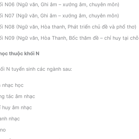
ối N06 (Ngữ văn, Ghi âm – xướng âm, chuyên môn)
ối N07 (Ngữ văn, Ghi âm – xướng âm, chuyên môn)
ối N08 (Ngữ văn, Hòa thanh, Phát triển chủ đề và phổ thơ)
ối N09 (Ngữ văn, Hòa Thanh, Bốc thăm đề – chỉ huy tại chỗ
học thuộc khối N
hối N tuyển sinh các ngành sau:
 nhạc học
ng tác âm nhạc
ỉ huy âm nhạc
anh nhạc
ano