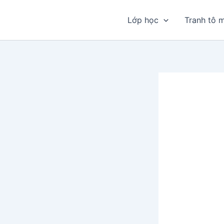
Nhảy
tới
Lớp học
Tranh tô 
nội
dung