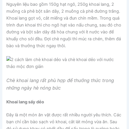
Nguyên liệu bao gồm 150g hạt ngô, 250g khoai lang, 2
muỗng cà phê bột sắn dây, 2 muỗng cà phê đường trắng.
Khoai lang gọt vỏ, cắt miếng và đun chín mềm. Trong quá
trình đun khoai thì cho ngô hạt vào nấu chung, sau đó cho
đường và bột sắn dây đã hòa chung với ít nước vào để
khuấy cho sôi đều. Đợi chè nguội thì múc ra chén, thêm đá
bào và thưởng thức ngay thôi.
Chè khoai lang rất phù hợp để thưởng thức trong
những ngày hè nóng bức
Khoai lang sấy dẻo
Đây là một món ăn vặt được rất nhiều người yêu thích. Các
bạn chỉ cần bào sạch vỏ khoai, cắt lát mỏng vừa ăn. Sau
đó sử dụng khay có phết dầu để sấy trong lò nướng hoặc