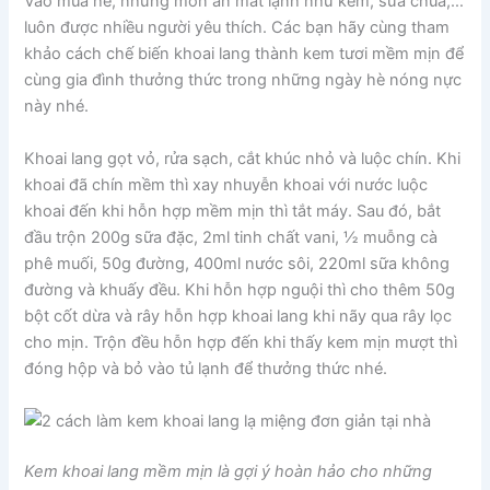
Vào mùa hè, những món ăn mát lạnh như kem, sữa chua,…
luôn được nhiều người yêu thích. Các bạn hãy cùng tham
khảo cách chế biến khoai lang thành kem tươi mềm mịn để
cùng gia đình thưởng thức trong những ngày hè nóng nực
này nhé.
Khoai lang gọt vỏ, rửa sạch, cắt khúc nhỏ và luộc chín. Khi
khoai đã chín mềm thì xay nhuyễn khoai với nước luộc
khoai đến khi hỗn hợp mềm mịn thì tắt máy. Sau đó, bắt
đầu trộn 200g sữa đặc, 2ml tinh chất vani, ½ muỗng cà
phê muối, 50g đường, 400ml nước sôi, 220ml sữa không
đường và khuấy đều. Khi hỗn hợp nguội thì cho thêm 50g
bột cốt dừa và rây hỗn hợp khoai lang khi nãy qua rây lọc
cho mịn. Trộn đều hỗn hợp đến khi thấy kem mịn mượt thì
đóng hộp và bỏ vào tủ lạnh để thưởng thức nhé.
Kem khoai lang mềm mịn là gợi ý hoàn hảo cho những