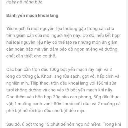
ngày hè nóng bức
Bánh yến mạch khoai lang
Yến mạch là một nguyên liệu thường gặp trong các chu
trình giảm cân của mọi người hiện nay. Do đó, nếu kết hợp
hai loại nguyên liệu này có thể tạo ra những món ăn giảm
cân hoàn hảo mà vẫn đảm bảo độ ngon miệng và dưỡng
chất cần thiết cho cơ thể.
Các bạn cần trộn đều 100g bột yến mạch rây mịn và 2
lòng đỏ trứng gà. Khoai lang rửa sạch, gọt vỏ, hấp chín và
nghiền mịn. Tiếp theo, trộn đều khoai lang với 150ml sữa
tươi không đường và cho vào tô bột yến mạch khi nãy.
Cho thêm vào hỗn hợp 20g siro cao phong, 50g dầu thực
vật, 1 muỗng canh vani, 60ml nước cốt dừa và 2 muỗng cà
phê bột nở rồi trộn đều cho bột dẻo mịn.
Sau đó, ủ bột trong 15 phút để hỗn hợp nở mềm. Trong khi