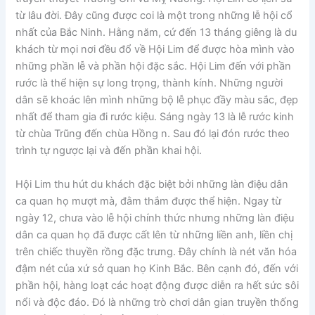
từ lâu đời. Đây cũng được coi là một trong những lễ hội cổ
nhất của Bắc Ninh. Hằng năm, cứ đến 13 tháng giêng là du
khách từ mọi nơi đều đổ về Hội Lim để được hòa mình vào
những phần lễ và phần hội đặc sắc. Hội Lim đến với phần
rước là thể hiện sự long trọng, thành kính. Những người
dân sẽ khoác lên mình những bộ lễ phục đầy màu sắc, đẹp
nhất để tham gia đi rước kiệu. Sáng ngày 13 là lễ rước kinh
từ chùa Trũng đến chùa Hồng n. Sau đó lại đón rước theo
trình tự ngược lại và đến phần khai hội.
Hội Lim thu hút du khách đặc biệt bởi những làn điệu dân
ca quan họ mượt mà, đằm thắm được thể hiện. Ngay từ
ngày 12, chưa vào lễ hội chính thức nhưng những làn điệu
dân ca quan họ đã được cất lên từ những liền anh, liền chị
trên chiếc thuyền rồng đặc trưng. Đây chính là nét văn hóa
đậm nét của xứ sở quan họ Kinh Bắc. Bên cạnh đó, đến với
phần hội, hàng loạt các hoạt động được diễn ra hết sức sôi
nổi và độc đáo. Đó là những trò chơi dân gian truyền thống