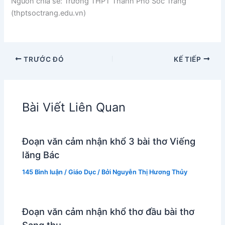
Nguồn chia sẻ: Trường THPT Thành Phố Sóc Trăng
(thptsoctrang.edu.vn)
TRƯỚC ĐÓ
KẾ TIẾP
Bài Viết Liên Quan
Đoạn văn cảm nhận khổ 3 bài thơ Viếng
lăng Bác
145 Bình luận
/
Giáo Dục
/ Bởi
Nguyễn Thị Hương Thủy
Đoạn văn cảm nhận khổ thơ đầu bài thơ
Sang thu