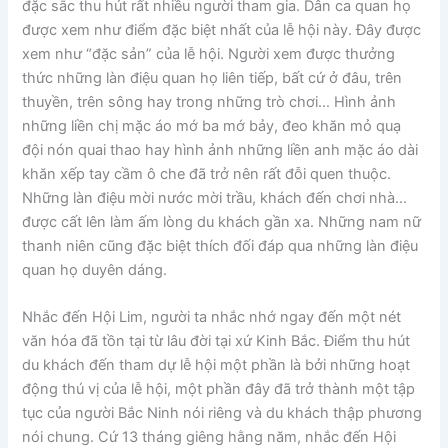
đặc sắc thu hút rất nhiều người tham gia. Dân ca quan họ
được xem như điểm đặc biệt nhất của lễ hội này. Đây được
xem như “đặc sản” của lễ hội. Người xem được thưởng
thức những làn điệu quan họ liên tiếp, bất cứ ở đâu, trên
thuyền, trên sông hay trong những trò chơi… Hình ảnh
những liền chị mặc áo mớ ba mớ bảy, đeo khăn mỏ quạ
đội nón quai thao hay hình ảnh những liền anh mặc áo dài
khăn xếp tay cầm ô che đã trở nên rất đỗi quen thuộc.
Những làn điệu mời nước mời trầu, khách đến chơi nhà…
được cất lên làm ấm lòng du khách gần xa. Những nam nữ
thanh niên cũng đặc biệt thích đối đáp qua những làn điệu
quan họ duyên dáng.
Nhắc đến Hội Lim, người ta nhắc nhớ ngay đến một nét
văn hóa đã tồn tại từ lâu đời tại xứ Kinh Bắc. Điểm thu hút
du khách đến tham dự lễ hội một phần là bởi những hoạt
động thú vị của lễ hội, một phần đây đã trở thành một tập
tục của người Bắc Ninh nói riêng và du khách thập phương
nói chung. Cứ 13 tháng giêng hằng năm, nhắc đến Hội