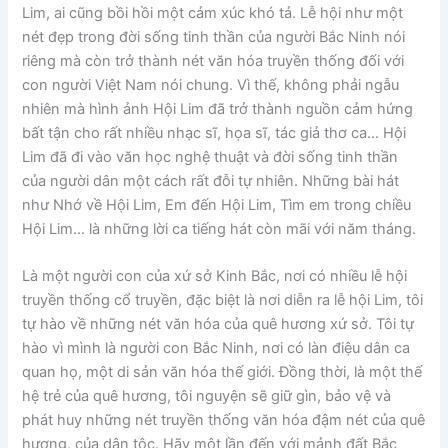
Lim, ai cũng bồi hồi một cảm xúc khó tả. Lễ hội như một
nét đẹp trong đời sống tinh thần của người Bắc Ninh nói
riêng mà còn trở thành nét văn hóa truyền thống đối với
con người Việt Nam nói chung. Vì thế, không phải ngẫu
nhiên mà hình ảnh Hội Lim đã trở thành nguồn cảm hứng
bất tận cho rất nhiều nhạc sĩ, họa sĩ, tác giả thơ ca… Hội
Lim đã đi vào văn học nghệ thuật và đời sống tinh thần
của người dân một cách rất đỗi tự nhiên. Những bài hát
như Nhớ về Hội Lim, Em đến Hội Lim, Tìm em trong chiều
Hội Lim… là những lời ca tiếng hát còn mãi với năm tháng.
Là một người con của xứ sở Kinh Bắc, nơi có nhiều lễ hội
truyền thống cổ truyền, đặc biệt là nơi diễn ra lễ hội Lim, tôi
tự hào về những nét văn hóa của quê hương xứ sở. Tôi tự
hào vì mình là người con Bắc Ninh, nơi có làn điệu dân ca
quan họ, một di sản văn hóa thế giới. Đồng thời, là một thế
hệ trẻ của quê hương, tôi nguyện sẽ giữ gìn, bảo vệ và
phát huy những nét truyền thống văn hóa đậm nét của quê
hương, của dân tộc. Hãy một lần đến với mảnh đất Bắc