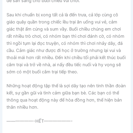
để sẵn sàng cho buổi chiều vui chơi.
Sau khi chuẩn bị xong tất cả là đến trưa, cả lớp cùng cô
giáo quây quần trong chiếc lều trại ăn uống vui vẻ, cảm
giác thật ấm cúng và sum vầy. Buổi chiều chúng em chơi
rất nhiều trò chơi, có nhóm bạn thì chơi đánh cờ, có nhóm
thì ngồi tụm lại đọc truyện, có nhóm thì chơi nhảy dây, đá
cầu. Cảm giác như được đi học ở trường nhưng lại vui và
thoải mái hơn rất nhiều. Đến khi chiều tối phải kết thúc buổi
cắm trại và trở về nhà, ai nấy đều tiếc nuối và hy vọng sẽ
sớm có một buổi cắm trại tiếp theo.
Những hoạt động tập thể là sợi dây tạo nên tinh thần đoàn
kết, sự gần gũi và tình cảm giữa bạn bè. Các bạn có thể
thông qua hoạt động này để hòa đồng hơn, thể hiện bản
thân nhiều hơn.
——————-HẾT——————-