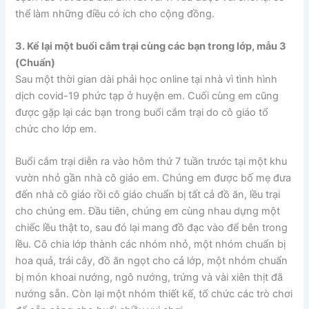
thể làm những điều có ích cho cộng đồng.
3. Kể lại một buổi cắm trại cùng các bạn trong lớp, mẫu 3
(Chuẩn)
Sau một thời gian dài phải học online tại nhà vì tình hình
dịch covid-19 phức tạp ở huyện em. Cuối cùng em cũng
được gặp lại các bạn trong buổi cắm trại do cô giáo tổ
chức cho lớp em.
Buổi cắm trại diễn ra vào hôm thứ 7 tuần trước tại một khu
vườn nhỏ gần nhà cô giáo em. Chúng em được bố mẹ đưa
đến nhà cô giáo rồi cô giáo chuẩn bị tất cả đồ ăn, lều trại
cho chúng em. Đầu tiên, chúng em cùng nhau dựng một
chiếc lều thật to, sau đó lại mang đồ đạc vào để bên trong
lều. Cô chia lớp thành các nhóm nhỏ, một nhóm chuẩn bị
hoa quả, trái cây, đồ ăn ngọt cho cả lớp, một nhóm chuẩn
bị món khoai nướng, ngô nướng, trứng và vài xiên thịt đã
nướng sẵn. Còn lại một nhóm thiết kế, tổ chức các trò chơi