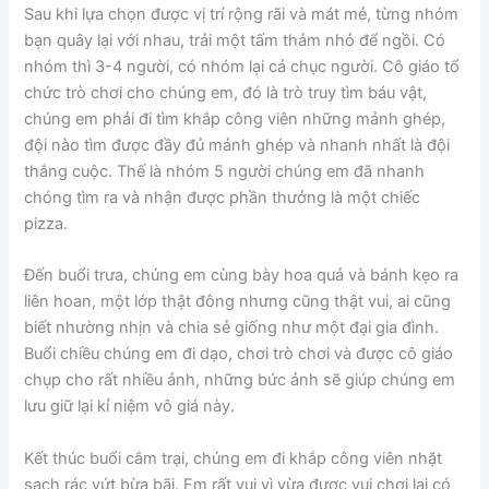
Sau khi lựa chọn được vị trí rộng rãi và mát mẻ, từng nhóm
bạn quây lại với nhau, trải một tấm thảm nhỏ để ngồi. Có
nhóm thì 3-4 người, có nhóm lại cả chục người. Cô giáo tổ
chức trò chơi cho chúng em, đó là trò truy tìm báu vật,
chúng em phải đi tìm khắp công viên những mảnh ghép,
đội nào tìm được đầy đủ mảnh ghép và nhanh nhất là đội
thắng cuộc. Thế là nhóm 5 người chúng em đã nhanh
chóng tìm ra và nhận được phần thưởng là một chiếc
pizza.
Đến buổi trưa, chúng em cùng bày hoa quả và bánh kẹo ra
liên hoan, một lớp thật đông nhưng cũng thật vui, ai cũng
biết nhường nhịn và chia sẻ giống như một đại gia đình.
Buổi chiều chúng em đi dạo, chơi trò chơi và được cô giáo
chụp cho rất nhiều ảnh, những bức ảnh sẽ giúp chúng em
lưu giữ lại kỉ niệm vô giá này.
Kết thúc buổi cắm trại, chúng em đi khắp công viên nhặt
sạch rác vứt bừa bãi. Em rất vui vì vừa được vui chơi lại có