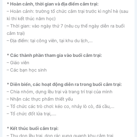
* Hoàn cảnh, thời gian và địa điểm cắm trại:
– Hoàn cảnh: trường tổ chức cắm trại trước kì nghỉ hè (sau
kì thi kết thúc năm học)
– Thời gian: vào ngày thứ 7 (nêu cụ thể ngày diễn ra buổi
cắm trại)
– Địa điểm: tại công viên, tại khu du lịch,…
* Các thành phần tham gia vào buổi cắm trại:
– Giáo viên
– Các bạn học sinh
* Diễn biến, các hoạt động diễn ra trong buổi cắm trại:
– Chia nhóm, dựng lều trại và trang trí trại của mình
– Nhận các thực phẩm thiết yếu
– Tổ chức các trò chơi: kéo co, nhảy lò cò, đá cầu,…
– Tổ chức đốt lửa trại,….
* Kết thúc buổi cắm trại:
– Thu dọn lều trại, dọn rác xung quanh khu cắm trại