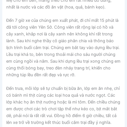
Mẹ chở em đến, mang theo cho em rất nhiều đồ dùng,
nhất là nước và các đồ ăn vặt (hoa, quả, bánh kẹo).
Đến 7 giờ xe của chúng em xuất phát, đi chỉ mất 15 phút là
đã tới công viên Yên Sở. Công viên rất rộng lại có hồ và
cây xanh, khắp nơi là cây xanh nên không khí rất trong
lành. Sau khi nghe thầy cô giáo phân chia và thông báo
lịch trình buổi cắm trại. Chúng em bắt tay vào dựng lều trại.
Lều trại khá to, bên trong thoải mái cho sáu người chúng
em cùng ngồi và nằm. Sau khi dựng lều trại xong chúng em
cùng thổi bóng bay, treo đèn nháy trang trí, khiến cho
những túp lều đền rất đẹp và rực rỡ.
Đến trưa, mỗi lớp sẽ tự chuẩn bị bữa ăn, lớp em ăn nhẹ, chỉ
có bánh mì thịt cùng các loại hoa quả và nước ngọt. Các
lớp khác họ ăn thịt nướng hoặc là mì tôm. Đến chiều chúng
em được chơi các trò chơi tập thể như kéo co, bịt mắt bắt
dê, phải nói là rất rất vui. Đồng hồ điểm 6 giờ chiều, tất cả
lên xe trở về trường kết thúc buổi cắm trại đầy ý nghĩa.