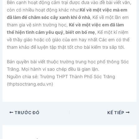
Bên cạnh hoạt động cắm trại được đưa vào đề bài viết văn,
còn có nhiều hoạt động khác như:
Kể về một việc mà em
đã làm để chăm sóc cây xanh khi ở nhà
, Kể về một lần em
tham gia vệ sinh trường học,
Kể về một việc em đã làm
thể hiện tình cảm yêu quý, biết ơn bố mẹ
, Kể một kỉ niệm
về thầy giáo hoặc cô giáo của em hay nhất Các em có thể
tham khảo để luyện tập thật tốt cho bài kiểm tra sắp tới.
Bản quyền bài viết thuộc trường trung học phổ thông Sóc
Trăng. Mọi hành vi sao chép đều là gian lận.
Nguồn chia sẻ: Trường THPT Thành Phố Sóc Trăng
(thptsoctrang.edu.vn)
TRƯỚC ĐÓ
KẾ TIẾP