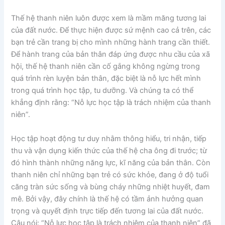
Thế hệ thanh niên luôn được xem là mầm măng tương lai
của đất nước. Để thực hiện được sứ mệnh cao cả trên, các
bạn trẻ cần trang bị cho mình những hành trang cần thiết.
Để hành trang của bản thân đáp ứng được nhu cầu của xã
hội, thế hệ thanh niên cần cố gắng không ngừng trong
quá trình rèn luyện bản thân, đặc biệt là nỗ lực hết mình
trong quá trình học tập, tu dưỡng. Và chúng ta có thể
khẳng định rằng: “Nỗ lực học tập là trách nhiệm của thanh
niên”.
Học tập hoạt động tư duy nhằm thông hiểu, tri nhận, tiếp
thu và vận dụng kiến thức của thế hệ cha ông đi trước; từ
đó hình thành những năng lực, kĩ năng của bản thân. Còn
thanh niên chỉ những bạn trẻ có sức khỏe, đang ở độ tuổi
căng tràn sức sống và bùng cháy những nhiệt huyết, đam
mê. Bởi vậy, đây chính là thế hệ có tầm ảnh hưởng quan
trọng và quyết định trực tiếp đến tương lai của đất nước.
Câu nói: “Nỗ lực học tập là trách nhiệm của thanh niên” đã