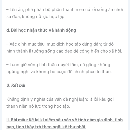
– Lên án, phê phán bộ phận thanh niên có lối sống ăn chơi
sa đọa, không nỗ lực học tập.
d. Bài học nhận thức và hành động
– Xác định mục tiêu, mục đích học tập đúng đắn; từ đó
hình thành lí tưởng sống cao đẹp để cống hiến cho xã hội.
– Luôn giữ vững tinh thần quyết tâm, cố gắng không
ngừng nghỉ và không bỏ cuộc để chinh phục tri thức.
3. Kết bài
Khẳng định ý nghĩa của vấn đề nghị luận: là lời kêu gọi
thanh niên nỗ lực trong học tập.
II. Bài mẫu: Kể lại kỉ niệm sâu sắc về tình cảm gia đình, tình
bạn, tình thầy trò theo ngôi kể thứ nhất