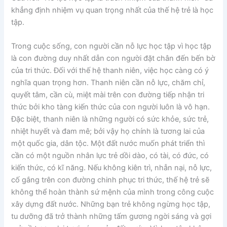
khẳng định nhiệm vụ quan trọng nhất của thế hệ trẻ là học
tập.
Trong cuộc sống, con người cần nỗ lực học tập vì học tập
là con đường duy nhất dẫn con người đặt chân đến bến bờ
của tri thức. Đối với thế hệ thanh niên, việc học càng có ý
nghĩa quan trọng hơn. Thanh niên cần nỗ lực, chăm chỉ,
quyết tâm, cần cù, miệt mài trên con đường tiếp nhận tri
thức bởi kho tàng kiến thức của con người luôn là vô hạn.
Đặc biệt, thanh niên là những người có sức khỏe, sức trẻ,
nhiệt huyết và đam mê; bởi vậy họ chính là tương lai của
một quốc gia, dân tộc. Một đất nước muốn phát triển thì
cần có một nguồn nhân lực trẻ dồi dào, có tài, có đức, có
kiến thức, có kĩ năng. Nếu không kiên trì, nhẫn nại, nỗ lực,
cố gắng trên con đường chinh phục tri thức, thế hệ trẻ sẽ
không thể hoàn thành sứ mệnh của mình trong công cuộc
xây dựng đất nước. Những bạn trẻ không ngừng học tập,
tu dưỡng đã trở thành những tấm gương ngời sáng và gợi