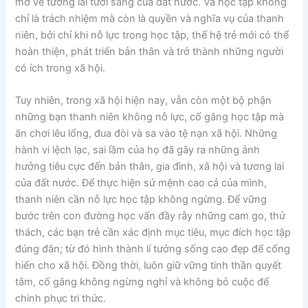
mở về tương lai tươi sáng của đất nước. Và học tập không
chỉ là trách nhiệm mà còn là quyền và nghĩa vụ của thanh
niên, bởi chỉ khi nỗ lực trong học tập, thế hệ trẻ mới có thể
hoàn thiện, phát triển bản thân và trở thành những người
có ích trong xã hội.
Tuy nhiên, trong xã hội hiện nay, vẫn còn một bộ phận
những bạn thanh niên không nỗ lực, cố gắng học tập mà
ăn chơi lêu lổng, đua đòi và sa vào tệ nạn xã hội. Những
hành vi lệch lạc, sai lầm của họ đã gây ra những ảnh
hưởng tiêu cực đến bản thân, gia đình, xã hội và tương lai
của đất nước. Để thực hiện sứ mệnh cao cả của mình,
thanh niên cần nỗ lực học tập không ngừng. Để vững
bước trên con đường học vấn đầy rẫy những cam go, thử
thách, các bạn trẻ cần xác định mục tiêu, mục đích học tập
đúng đắn; từ đó hình thành lí tưởng sống cao đẹp để cống
hiến cho xã hội. Đồng thời, luôn giữ vững tinh thần quyết
tâm, cố gắng không ngừng nghỉ và không bỏ cuộc để
chinh phục tri thức.