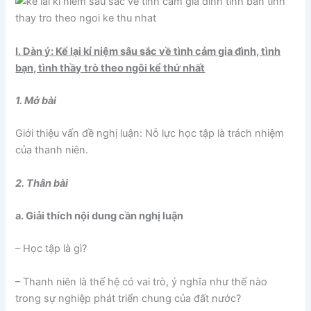
I. Dàn
ý:
Kể lại kỉ niệm sâu sắc về tình cảm gia đình, tình
bạn, tình thầy trò theo ngôi kể thứ nhất
1. Mở bà
i
Giới thiệu vấn đề nghị luận: Nỗ lực học tập là trách nhiệm
của thanh niên.
2. Thân bài
a. Giải thích nội dung cần nghị luận
– Học tập là gì?
– Thanh niên là thế hệ có vai trò, ý nghĩa như thế nào
trong sự nghiệp phát triển chung của đất nước?